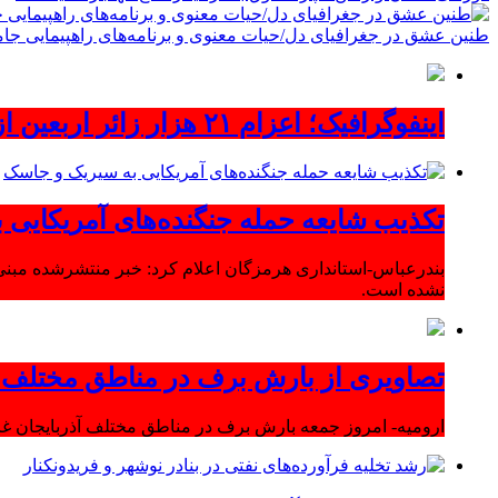
طنین عشق در جغرافیای دل/حیات معنوی و برنامه‌های راهپیمایی جام
اینفوگرافیک؛ اعزام ۲۱ هزار زائر اربعین از آذربایجان‌شرقی
تکذیب شایعه حمله جنگنده‌های آمریکایی
بندرعباس-استانداری هرمزگان اعلام کرد: خبر منتشرشده مبنی
نشده است.
تصاویری از بارش برف در مناطق مختلف آ
ارومیه- امروز جمعه بارش برف در مناطق مختلف آذربایجان 