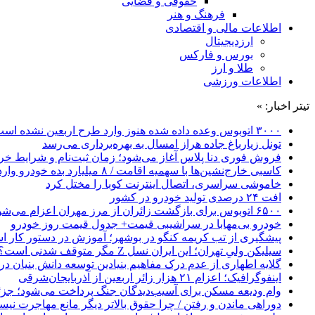
حقوقی و قضایی
فرهنگ و هنر
اطلاعات مالی و اقتصادی
ارزدیجیتال
بورس و فارکس
طلا و ارز
اطلاعات ورزشی
تیتر اخبار: »
۳۰۰۰ اتوبوس وعده داده شده هنوز وارد طرح اربعین نشده است
تونل زیارباغ جاده هراز امسال به بهره‌برداری می‌رسد
فروش فوری دنا پلاس آغاز می‌شود؛ زمان ثبت‌نام و شرایط خری
کاسبی خارج‌نشین‌ها با سهمیه اقامت / ۸ میلیارد بده خودرو وارد کن!
خاموشی سراسری، اتصال اینترنت کوبا را مختل کرد
افت ۲۴ درصدی تولید خودرو در کشور
۶۵۰۰ اتوبوس برای بازگشت زائران از مرز مهران اعزام می‌شود
خودرو بی‌مهابا در سراشیبی قیمت+ جدول قیمت روز خودرو
پیشگیری از تب کریمه کنگو در بوشهر؛ آموزش در دستور کار 
سیلیکن ولیِ تهران؛ این ایران نسل Z مگر متوقف شدنی است؟ / آینده ایران را این دانش آموزان می سازند
گلایه اطهاری از عدم درک مفاهیم بنیادین توسعه دانش بنیان در ایران/ 
اینفوگرافیک؛ اعزام ۲۱ هزار زائر اربعین از آذربایجان‌شرقی
وام ودیعه مسکن برای آسیب‌دیدگان جنگ پرداخت می‌شود؛ جزئی
دوراهی ماندن و رفتن / چرا حقوق بالاتر دیگر مانع مهاجرت نی