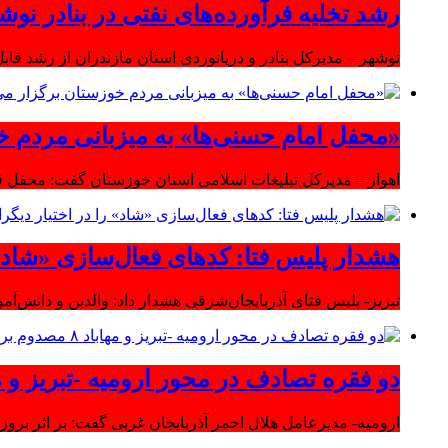
رشد تخلیه فرآورده‌های نفتی در بنادر نوشه
نوشهر – مدیرکل بنادر و دریانوردی استان مازندران از رشد قابل 
«محفل امام حسنی‌ها» به میزبانی مردم خ
اهواز – مدیرکل تبلیغات اسلامی استان خوزستان گفت: محفل قر
هشدار پلیس فتا: کدهای فعال‌سازی «شاد» ر
تبریز- پلیس فتای آذربایجان‌شرقی هشدار داد: والدین و دانش‌آ
دو فقره تصادف در محور ارومیه -تبریز و مهاباد ۸ مصدوم بر
ارومیه- مدیرعامل هلال احمر آذربایجان غربی گفت: بر اثر بروز دو سانحه 