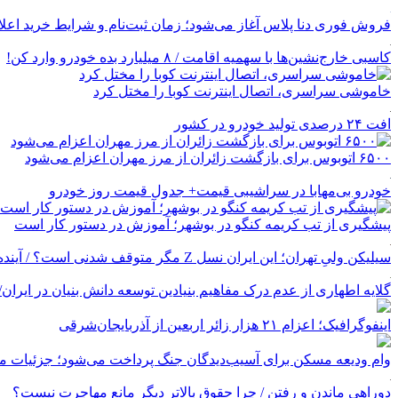
فروش فوری دنا پلاس آغاز می‌شود؛ زمان ثبت‌نام و شرایط خرید اعل
کاسبی خارج‌نشین‌ها با سهمیه اقامت / ۸ میلیارد بده خودرو وارد کن!
خاموشی سراسری، اتصال اینترنت کوبا را مختل کرد
افت ۲۴ درصدی تولید خودرو در کشور
۶۵۰۰ اتوبوس برای بازگشت زائران از مرز مهران اعزام می‌شود
خودرو بی‌مهابا در سراشیبی قیمت+ جدول قیمت روز خودرو
پیشگیری از تب کریمه کنگو در بوشهر؛ آموزش در دستور کار است
سیلیکن ولیِ تهران؛ این ایران نسل Z مگر متوقف شدنی است؟ / آینده ایران را این دانش آموزان می سازند
گلایه اطهاری از عدم درک مفاهیم بنیادین توسعه دانش بنیان در ایران/ پروژه‌
اینفوگرافیک؛ اعزام ۲۱ هزار زائر اربعین از آذربایجان‌شرقی
وام ودیعه مسکن برای آسیب‌دیدگان جنگ پرداخت می‌شود؛ جزئیات مب
دوراهی ماندن و رفتن / چرا حقوق بالاتر دیگر مانع مهاجرت نیست؟