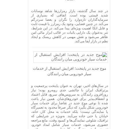
در چند سال گذشته، بازار رمزارزها شاهد نوسانات
شدید قیمتی بوده است. اتفاقی که بسیاری از
سرمایه‌گذاران تازه‌وارد را نگران و بعضا سردرگم
می‌کند. در چنین فضایی، وجود یک رمزارز با قیمت ثابت
و قابل اتکا اهمیت ویژه‌ای پیدا می‌کند. در این شرایط،
تتر به‌عنوان یک دارایی باثبات در قالب ابزار مالی امن
ظاهر می‌شود و نقش مهمی در کاهش ریسک و ایجاد
نظم در بازار ایفا می‌کند.
موج جدید در پایتخت؛ افزایش استقبال از خدمات
سیار خودرویی میان رانندگان
در سال‌های اخیر، تهران به ‌عنوان پایتخت پرجمعیت و
پرترافیک ایران با چالشی جدی روبه‌رو بوده؛ نیاز
روزافزون رانندگان به سرویس‌های سریع، قابل اعتماد
و انعطاف‌پذیر برای خودروهای‌شان. همین نیاز باعث
شده تا نوعی موج جدید در تقاضا برای خدمات سیار
خودرویی شکل بگیرد که دیگر صرفاً محدود به تعمیرگاه
یا نمایندگی نیست؛ بلکه خدمات به محل کار، خانه،
خیابان یا حتی جاده می‌آیند. به‌ویژه در شرایطی که
ترافیک، شلوغی نمایندگی‌ها و کمبود وقت، مانع مراجعه
حضوری می‌شود، خدمات سیار شامل امداد خودرو،
تعویض باتری، پنچرگیری، کارشناسی و بررسی فنی،