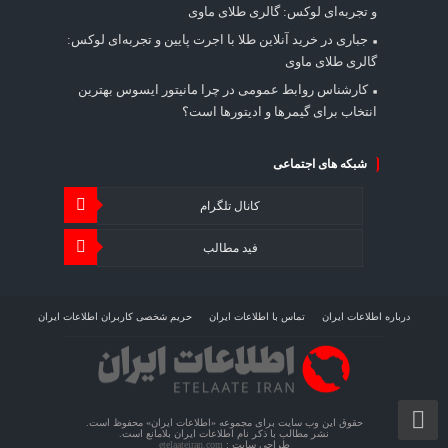
و تجربه‌ای لوکس: گالری طلای ماوی
جباری
در
خرید آنلاین طلا با اجرت پایین و تجربه‌ای لوکس:
گالری طلای ماوی
کارشناس روابط عمومی
در
چرا مانیتور ایسوس بهترین
انتخاب برای گیمرها و ادیتورها است؟
شبکه های اجتماعی
کانال تلگرام
فید مطالب
درباره اطلاعات ایران
تماس با اطلاعات ایران
حریم شخصی کاربران اطلاعات ایران
شرایط بازنشر محتوا در اطلاعات ایران
تبلیغات در اطلاعات ایران
تحلیل اطلاعات سرمایه
حقوق این وب سایت برای مجموعه «اطلاعات‌ ایران» محفوظ است.
نشر مطالب با ذکر نام اطلاعات‌ ایران بلامانع است.
طراحی سایت :
etelaateiran.com