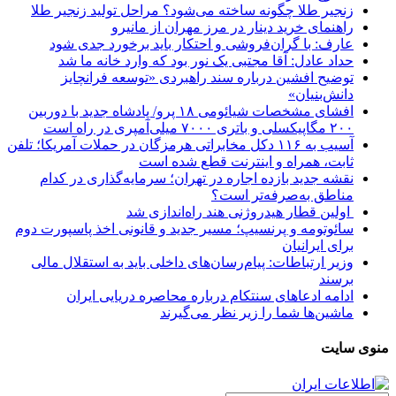
زنجیر طلا چگونه ساخته می‌شود؟ مراحل تولید زنجیر طلا
راهنمای خرید دینار در مرز مهران از مانیرو
عارف: با گران‌فروشی و احتکار باید برخورد جدی شود
حداد عادل: آقا مجتبی یک نور بود که وارد خانه ما شد
توضیح افشین درباره سند راهبردی «توسعه فرانچایز
دانش‌بنیان»
افشای مشخصات شیائومی ۱۸ پرو/ پادشاه جدید با دوربین
۲۰۰ مگاپیکسلی و باتری ۷۰۰۰ میلی‌آمپری در راه است
آسیب به ۱۱۶ دکل مخابراتی هرمزگان در حملات آمریکا؛ تلفن
ثابت، همراه و اینترنت ‌قطع شده است
نقشه جدید بازده اجاره در تهران؛ سرمایه‌گذاری در کدام
مناطق به‌صرفه‌تر است؟
اولین قطار هیدروژنی هند راه‌اندازی شد
سائوتومه و پرنسیپ؛ مسیر جدید و قانونی اخذ پاسپورت دوم
برای ایرانیان
وزیر ارتباطات: پیام‌رسان‌های داخلی باید به استقلال مالی
برسند
ادامه ادعاهای سنتکام درباره محاصره دریایی ایران
ماشین‌ها شما را زیر نظر می‌گیرند
منوی سایت