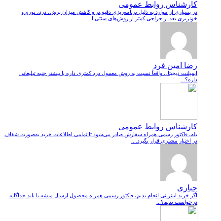
کارشناس روابط عمومی
در بسیاری از موارد به دلیل برنامه‌ریزی دقیق‌تر و کاهش میزان برش، درد، تورم و
خونریزی بعد از جراحی کمتر از روش‌های سنتی ا...
رضا امین فرد
ایمپلنت دیجیتال واقعاً نسبت به روش معمول درد کمتری داره یا بیشتر جنبه تبلیغاتی
داره؟...
کارشناس روابط عمومی
بله، فاکتور رسمی همراه سفارش صادر می‌شود تا تمامی اطلاعات خرید به‌صورت شفاف
در اختیار مشتری قرار بگیرد....
جباری
اگر خرید اینترنتی انجام بدیم، فاکتور رسمی همراه محصول ارسال میشه یا باید جداگانه
درخواست بدیم؟...