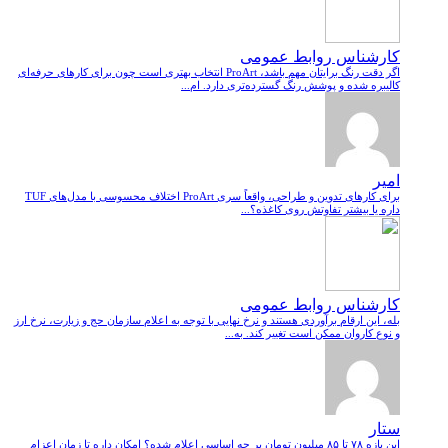
کارشناس روابط عمومی
اگر دقت رنگ برایتان مهم باشد، ProArt انتخاب بهتری است چون برای کارهای حرفه‌ای
کالیبره شده و پوشش رنگ گسترده‌تری دارد. ام...
امیر
برای کارهای تدوین و طراحی، واقعاً سری ProArt اختلاف محسوسی با مدل‌های TUF
داره یا بیشتر تفاوتش روی کاغذه؟...
کارشناس روابط عمومی
بله، این ارقام برآوردی هستند و نرخ نهایی با توجه به اعلام سازمان حج و زیارت، نرخ ارز
و نوع کاروان ممکن است تغییر کند. به...
ستار
این بازه ۷۸ تا ۸۵ میلیون تومان بر چه اساسی اعلام شده؟ امکان داره تا زمان اعزام