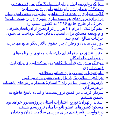
سیلیکن ولیِ تهران؛ این ایران نسل Z مگر متوقف شدنی
است؟ / آینده ایران را این دانش آموزان می سازند
گلایه اطهاری از عدم درک مفاهیم بنیادین توسعه دانش بنیان
در ایران/ پروژه‌های هوشمندسازی شهری در بن‌بست ماندند/
انحراف از طرح جامع ۱۳۸۶ به کشور آسیب زد
اینفوگرافیک؛ اعزام ۲۱ هزار زائر اربعین از آذربایجان‌شرقی
وام ودیعه مسکن برای آسیب‌دیدگان جنگ پرداخت می‌شود؛
جزئیات مبالغ اعلام شد
دوراهی ماندن و رفتن / چرا حقوق بالاتر دیگر مانع مهاجرت
نیست؟
طنین عشق در جغرافیای دل/حیات معنوی و برنامه‌های
راهپیمایی جاماندگان
موج گرما در شرق آسیا؛ کاهش تولید کشاورزی و افزایش
قیمت انرژی
نتانیاهو: با ترامپ درباره حماس مخالفم
عراقچی: سالی یک‌بار با اربعین نفس تازه می‌کنیم
بارش‌های سیل‌آسا در راه ۳ استان؛ هشدار بارش‌های تابستانه
در هرمزگان
سردار کرمی: در کمین تروریست‌ها و آماده پاسخ قاطع به
دشمن هستیم
استاندار تهران: توزیع اعتبارات استان پروژه‌محور خواهد بود
مسکو: کشورهای عضو ناتو حامیان تروریسم هستند
درخواست ظفرقندی برای بررسی سلامت دهان و دندان