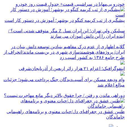
خودرو بی‌مهابا در سراشیبی قیمت+ جدول قیمت روز خودرو
پیشگیری از تب کریمه کنگو در بوشهر؛ آموزش در دستور کار است
سیلیکن ولیِ تهران؛ این ایران نسل Z مگر متوقف شدنی است؟ /
آینده ایران را این دانش آموزان می سازند
گلایه اطهاری از عدم درک مفاهیم بنیادین توسعه دانش بنیان در
ایران/ پروژه‌های هوشمندسازی شهری در بن‌بست ماندند/انحراف از
طرح جامع ۱۳۸۶ به کشور آسیب زد
اینفوگرافیک؛ اعزام ۲۱ هزار زائر اربعین از آذربایجان‌شرقی
وام ودیعه مسکن برای آسیب‌دیدگان جنگ پرداخت می‌شود؛ جزئیات
مبالغ اعلام شد
دوراهی ماندن و رفتن / چرا حقوق بالاتر دیگر مانع مهاجرت نیست؟
طنین عشق در جغرافیای دل/حیات معنوی و برنامه‌های راهپیمایی
جاماندگان