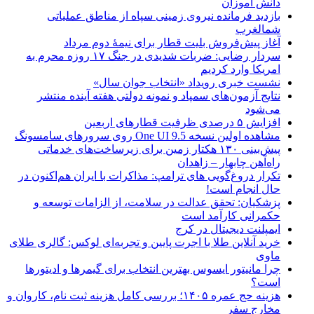
دانش آموزان
بازدید فرمانده نیروی زمینی سپاه از مناطق عملیاتی
شمالغرب
آغاز پیش‌فروش بلیت قطار برای نیمۀ دوم مرداد
سردار رضایی: ضربات شدیدی در جنگ ۱۷ روزه محرم به
امریکا وارد کردیم
نشست خبری رویداد «انتخاب جوان سال»
نتایج آزمون‌های سمپاد و نمونه دولتی هفته آینده منتشر
می‌شود
افزایش ۵ درصدی ظرفیت قطارهای اربعین
مشاهده اولین نسخه One UI 9.5 روی سرورهای سامسونگ
پیش‌بینی ۱۳۰ هکتار زمین برای زیرساخت‌های خدماتی
راه‌آهن چابهار – زاهدان
تکرار دروغ‌گویی های ترامپ: مذاکرات با ایران هم‌اکنون در
حال انجام است!
پزشکیان: تحقق عدالت در سلامت، از الزامات توسعه و
حکمرانی کارآمد است
ایمپلنت دیجیتال در کرج
خرید آنلاین طلا با اجرت پایین و تجربه‌ای لوکس: گالری طلای
ماوی
چرا مانیتور ایسوس بهترین انتخاب برای گیمرها و ادیتورها
است؟
هزینه حج عمره ۱۴۰۵؛ بررسی کامل هزینه ثبت نام، کاروان و
مخارج سفر