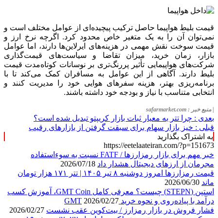
قیمت بلیط هواپیما حاصل ترکیب پیچیده‌ای از عوامل مختلف است و
نمی‌توان آن را به یک متغیر خاص محدود کرد. اگرچه نرخ ارز و
قیمت سوخت نقش مهمی در هزینه‌های ایرلاین‌ها دارند، اما عوامل
بازار، زمان خرید، میزان تقاضا و سیاست‌های قیمت‌گذاری
شرکت‌های هواپیمایی تأثیر پررنگ‌تری بر نوسانات کوتاه‌مدت قیمت
بلیط دارند. آگاهی از این عوامل به مسافران کمک می‌کند تا با
برنامه‌ریزی بهتر، هزینه سفرهای هوایی خود را مدیریت کنند و
انتخابی متناسب با نیاز و بودجه خود داشته باشند.
| منبع خبر : safarmarket.com
بعدی :
چرا تتر به معیار ثبات بازار کریپتو تبدیل شده است؟
قبلی :
خیز بازار سهام برای سبقت گرفتن از بازارهای رقیب
به اشتراک بگذارید
https://eetelaateiran.com/?p=151673
خبر مهم برای بازار رمزارزها / FATF نسبت به سوءاستفاده
مجرمان از ارزهای دیجیتال هشدار داد
2026/07/18
قیمت رمزارزها امروز دوشنبه ۸ تیر ۱۴۰۵ | تتر ۱۷۱ هزار تومان
ماند
2026/06/30
استپن (STEPN) چیست؟ معرفی کامل GMT Coin، آموزش کسب
درآمد با پیاده‌روی و نحوه خرید GMT
2026/02/27
فشار فروش در بازار رمزارز / بیت‌کوین عقب نشست
2026/02/27