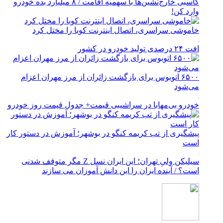
کاسبی خارج‌نشین‌ها با سهمیه اقامت / ۸ میلیارد بده خودرو
وارد کن!
خاموشی سراسری، اتصال اینترنت کوبا را مختل کرد
افت ۲۴ درصدی تولید خودرو در کشور
۶۵۰۰ اتوبوس برای بازگشت زائران از مرز مهران اعزام
می‌شود
خودرو بی‌مهابا در سراشیبی قیمت+ جدول قیمت روز خودرو
پیشگیری از تب کریمه کنگو در بوشهر؛ آموزش در دستور کار
است
سیلیکن ولیِ تهران؛ این ایران نسل Z مگر متوقف شدنی
است؟ / آینده ایران را این دانش آموزان می سازند