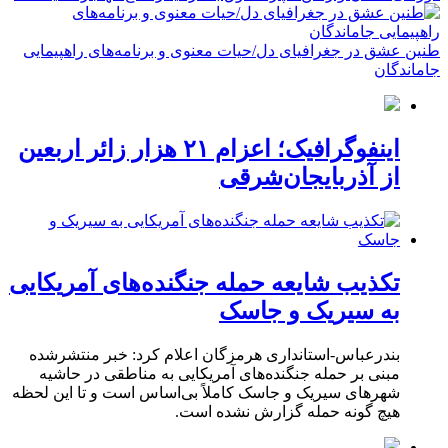
طنین عشق در جغرافیای دل/حیات معنوی و برنامه‌های راهپیمایی
جاماندگان
اینفوگرافیک؛ اعزام ۲۱ هزار زائر اربعین
از آذربایجان‌شرقی
تکذیب شایعه حمله جنگنده‌های آمریکایی
به سیریک و جاسک
بندرعباس-استانداری هرمزگان اعلام کرد: خبر منتشرشده
مبنی بر حمله جنگنده‌های آمریکایی به مناطقی در حاشیه
شهرهای سیریک و جاسک کاملاً بی‌اساس است و تا این لحظه
هیچ گونه حمله گزارش نشده است.