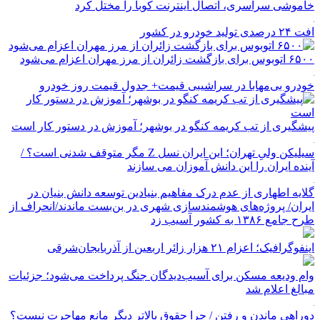
خاموشی سراسری، اتصال اینترنت کوبا را مختل کرد
افت ۲۴ درصدی تولید خودرو در کشور
۶۵۰۰ اتوبوس برای بازگشت زائران از مرز مهران اعزام می‌شود
خودرو بی‌مهابا در سراشیبی قیمت+ جدول قیمت روز خودرو
پیشگیری از تب کریمه کنگو در بوشهر؛ آموزش در دستور کار است
سیلیکن ولیِ تهران؛ این ایران نسل Z مگر متوقف شدنی است؟ /
آینده ایران را این دانش آموزان می سازند
گلایه اطهاری از عدم درک مفاهیم بنیادین توسعه دانش بنیان در
ایران/ پروژه‌های هوشمندسازی شهری در بن‌بست ماندند/انحراف از
طرح جامع ۱۳۸۶ به کشور آسیب زد
اینفوگرافیک؛ اعزام ۲۱ هزار زائر اربعین از آذربایجان‌شرقی
وام ودیعه مسکن برای آسیب‌دیدگان جنگ پرداخت می‌شود؛ جزئیات
مبالغ اعلام شد
دوراهی ماندن و رفتن / چرا حقوق بالاتر دیگر مانع مهاجرت نیست؟