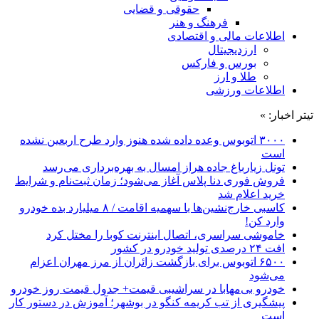
حقوقی و قضایی
فرهنگ و هنر
اطلاعات مالی و اقتصادی
ارزدیجیتال
بورس و فارکس
طلا و ارز
اطلاعات ورزشی
تیتر اخبار: »
۳۰۰۰ اتوبوس وعده داده شده هنوز وارد طرح اربعین نشده
است
تونل زیارباغ جاده هراز امسال به بهره‌برداری می‌رسد
فروش فوری دنا پلاس آغاز می‌شود؛ زمان ثبت‌نام و شرایط
خرید اعلام شد
کاسبی خارج‌نشین‌ها با سهمیه اقامت / ۸ میلیارد بده خودرو
وارد کن!
خاموشی سراسری، اتصال اینترنت کوبا را مختل کرد
افت ۲۴ درصدی تولید خودرو در کشور
۶۵۰۰ اتوبوس برای بازگشت زائران از مرز مهران اعزام
می‌شود
خودرو بی‌مهابا در سراشیبی قیمت+ جدول قیمت روز خودرو
پیشگیری از تب کریمه کنگو در بوشهر؛ آموزش در دستور کار
است