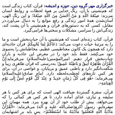
خبرگزاری مهر-گروه دین، حوزه و اندیشه:
قرآن، کتاب زندگی است
که هم‌نشینی با آن، رنگ خدایی بر همۀ لحظات و روابط انسان
می‌زند: صِبْغَةَ اللَّهِ وَ مَنْ أَحْسَنُ مِنَ اللَّهِ صِبْغَةً؛ و این رنگ الهی،
آسان‌شدن همۀ امور زندگی و رفع موانع را به دنبال می‌آورد.در
مقابل، کسی که به دستورهای قرآن و هم‌نشینی با آن پشت کند،
زندگی‌اش را سراسر، مشکلات و سختی‌ها فرامی‌گیرد.
قرآن، کتاب زنده‌ای است که هم‌نشینی با آن حیات‌بخش است و ما
را به مرتبۀ حیات دعوت می‌کند: دَعَاکُمْ لِمَا یُحْیِیکُمْ. قرآن جاذبه‌ای
دارد که همچون یک کانون مغناطیسی عظیم، مخاطبانش را به‌سوی
خود می‌کِشد. فقط باید خود را در معرض این جاذبه و باران
حیات‌بخش قرار دهیم. امیرالمؤمنین(علیه‌السلام) می‌فرماید:إِنَّ
الْقُرْآنَ ظَاهِرُهُ أَنِیقٌ وَ بَاطِنُهُ عَمِیقٌ؛ به‌درستی که قرآن ظاهری زیبا و
شگفت‌انگیز دارد و باطنی عمیق و بی‌پایان، و غواصی در آن، برای
هر کس تازه‌های لحظه‌به‌لحظه دارد. امام صادق(علیه‌السلام)
می‌فرماید: «هُوَ فِی کُلِّ زَمَانٍ جَدِیدٌ وَ عِنْدَ کُلِّ قَوْمٍ غَضٌّ إِلَی یَوْمِ
الْقِیَامَةِ».
قرآن، سفرۀ گستردۀ ضیافت الهی است که برای هر کس با هر
سلیقه و نیازی، غذای آماده دارد، تا هر کس هر کمالی را که
می‌خواهد، بیش از طلب خود از آن بهره ببرد. همه مهمان این
سفره‌ایم. رسول اکرم(صلی‌الله علیه و آله) می‌فرماید: «الْقُرْآنُ
مَأْدُبَةُ اللَّهِ فَتَعَلَّمُوا مَأْدُبَتَهُ مَا اسْتَطَعْتُمْ». پس باید بر اشتهایمان