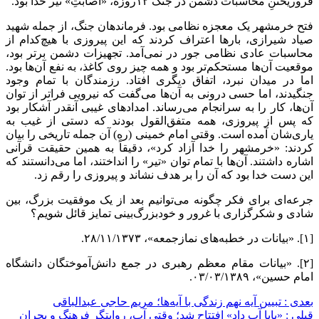
فروریختنِ محاسبات دشمن در جنگ ۱۲روزه، «اصابتِ» تیر خدا بود.
فتح خرمشهر یک معجزه نظامی بود. فرماندهان جنگ، از جمله شهید
صیاد شیرازی، بارها اعتراف کردند که این پیروزی با هیچ‌کدام از
محاسبات عادی نظامی جور در نمی‌آمد. تجهیزات دشمن برتر بود،
موقعیت آن‌ها مستحکم‌تر بود و همه چیز روی کاغذ، به نفع آن‌ها بود.
اما در میدان نبرد، اتفاق دیگری افتاد. رزمندگان با تمام وجود
جنگیدند، اما حسی درونی به آن‌ها می‌گفت که نیرویی فراتر از توان
آن‌ها، کار را به سرانجام می‌رساند. امدادهای غیبی آنقدر آشکار بود
که پس از پیروزی، همه متفق‌القول بودند که دستی از غیب به
یاری‌شان آمده است. وقتی امام خمینی (ره) آن جمله تاریخی را بیان
کردند: «خرمشهر را خدا آزاد کرد»، دقیقاً به همین حقیقت قرآنی
اشاره داشتند. آن‌ها با تمام توان «تیر» را انداختند، اما می‌دانستند که
این دست خدا بود که آن را بر هدف نشاند و پیروزی را رقم زد.
جرعه‌ای برای فکر چگونه می‌توانیم بعد از یک موفقیت بزرگ، بین
شادی و شکرگزاری با غرور و خودبزرگ‌بینی تمایز قائل شویم؟
[۱]. «بیانات در خطبه‌های نمازجمعه»، ۲۸/۱۱/۱۳۷۳.
[۲]. «بیانات مقام معظم رهبری در جمع دانش‌آموختگان دانشگاه
امام حسین»، ۰۳/۰۳/۱۳۸۹.
بعدی :
تبیین آیه نهم زندگی با آیه‌ها؛ مریم حاجی عبدالباقی
قبلی :
«بابا آب داد» افتتاح شد؛ وقتی آب، روایتگر فرهنگ و بحران