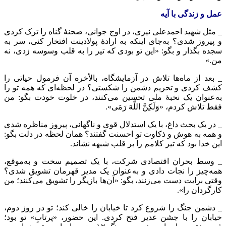
عمل و زندگی با آیه
_ مثل شهید احمدعلی نیری، در اوج جوانی، صحنۀ گناه را ترک کردی
و پیروز شدی؟ به‌جای اینکه به ارادۀ پولادینت افتخار کنی، سر به
سجده بگذار و بگو: «این تو بودی که تیر را به قلب وسوسه زدی، نه
من.»
_ بعد از ماه‌ها تلاش در آزمایشگاه، بالأخره آن فرمول حیاتی را
کشف کردی و تحریم دشمن را شکستی؟ در لحظه‌ای که همه تو را
به‌عنوان یک نخبۀ ملی تحسین می‌کنند، در خلوت خودت بگو: من
فقط تلاش کردم، «وَلَکِنَّ اللَّهَ رَمَی».
_ در یک بحث داغ، با یک استدلال قوی و ناگهانی، پیروز مناظره شدی
و همه به هوش و ذکاوت تو احسنت گفتند؟ همان لحظه در دلت بگو:
این خدا بود که تیر کلامم را بر قلب شبهه نشاند.
_ وسط بحران اقتصادی شرکت، با یک تصمیم سخت و به‌موقع،
همه‌چیز را نجات دادی و به‌عنوان یک مدیر قهرمان تشویق شدی؟
وقتی برایت دست می‌زنند، بگو: «آن‌ها بازیگر را تشویق می‌کنند؛ من
کارگردان را».
_ دشمن جنگ را شروع کرد تا خیابان را خالی کند؛ تو در روز دوم،
خیابان را با جشن غدیر فتح کردی. این حضور، «پرتابِ» تو بود؛