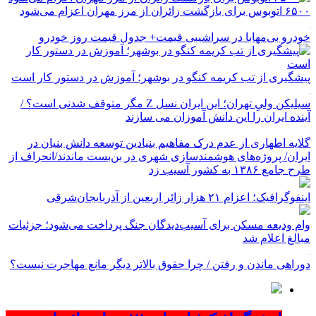
۶۵۰۰ اتوبوس برای بازگشت زائران از مرز مهران اعزام می‌شود
خودرو بی‌مهابا در سراشیبی قیمت+ جدول قیمت روز خودرو
پیشگیری از تب کریمه کنگو در بوشهر؛ آموزش در دستور کار است
سیلیکن ولیِ تهران؛ این ایران نسل Z مگر متوقف شدنی است؟ /
آینده ایران را این دانش آموزان می سازند
گلایه اطهاری از عدم درک مفاهیم بنیادین توسعه دانش بنیان در
ایران/ پروژه‌های هوشمندسازی شهری در بن‌بست ماندند/انحراف از
طرح جامع ۱۳۸۶ به کشور آسیب زد
اینفوگرافیک؛ اعزام ۲۱ هزار زائر اربعین از آذربایجان‌شرقی
وام ودیعه مسکن برای آسیب‌دیدگان جنگ پرداخت می‌شود؛ جزئیات
مبالغ اعلام شد
دوراهی ماندن و رفتن / چرا حقوق بالاتر دیگر مانع مهاجرت نیست؟