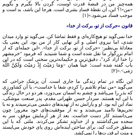
همه‌چیز من در قبضۀ قدرت اوست، گردن بالا بگیرم و بگویم
«من»!؟ این، آن نقطۀ فسادِ بشری است. هرجا این باشد، بد است و
موجب فساد می‌شود.»[۱]
قانون «حرکت از تو، برکت از خدا»
خدا نمی‌گوید تو هیچ‌کاره‌ای و فقط تماشا کن. می‌گوید تو وارد میدان
شدی، اما نیروی اصلی و اثر نهایی کار از من بود. این یعنی یک
معادلۀ بی‌نظیر: «حرکت از تو، برکت از خدا». «این جمله‌ای که از
امام بزرگوار ما نقل شده است و شما شنیدید که فرمود “خرمشهر
را خدا آزاد کرد”، دقیق‌ترین و حکیمانه‌ترین سخنی است که در این
باب گفته شده است؛ عیناً همان <وَمَا رَمَیْتَ إِذْ رَمَیْتَ وَلَکِنَّ اللَّهَ
رَمَی>.»[۲]
این نگاه در تمام زندگی ما جاری است. آن پزشک جراحی که
می‌گوید «من تمام تلاشم را کردم، شفا با خداست»، یا آن کشاورزی
که بذر را می‌پاشد و چشم به آسمان می‌دوزد، هر دو در حال زندگی
با این آیه هستند. سردار حسن طهرانی مقدم، پدر صنعت موشکی،
نماد این آیه بود. او و یارانش نه از تهدیدهای دشمن می‌ترسیدند و نه با
تحریم‌ها ناامید می‌شدند و نه از موفقیت‌های خود مغرور؛ چون
می‌دانستند کار دست خداست. بعد از هر آزمایش موفق، سر به
سجده می‌گذاشتند و از خداوند تشکر می‌کردند. ملتی که با این
منطق حرکت کند، برای ساختن آینده‌اش روی پای خودش می‌ایستد
و منت ابرقدرت‌ها را نمی‌کِشد.