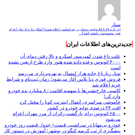
ستار
این بازه ۷۸ تا ۸۵ میلیون تومان بر چه اساسی اعلام شده؟ امکان داره تا زمان اعزام
تغییر محسوسی داشته باشه؟...
جدیدترین‌های اطلاعات ایران
علت داغ شدن کمپرسور اسکرو و بالا رفتن دمای آن
۳۰۰۰ اتوبوس وعده داده شده هنوز وارد طرح اربعین نشده
است
تونل زیارباغ جاده هراز امسال به بهره‌برداری می‌رسد
فروش فوری دنا پلاس آغاز می‌شود؛ زمان ثبت‌نام و شرایط
خرید اعلام شد
کاسبی خارج‌نشین‌ها با سهمیه اقامت / ۸ میلیارد بده خودرو
وارد کن!
خاموشی سراسری، اتصال اینترنت کوبا را مختل کرد
افت ۲۴ درصدی تولید خودرو در کشور
۶۵۰۰ اتوبوس برای بازگشت زائران از مرز مهران اعزام
می‌شود
خودرو بی‌مهابا در سراشیبی قیمت+ جدول قیمت روز خودرو
پیشگیری از تب کریمه کنگو در بوشهر؛ آموزش در دستور کار