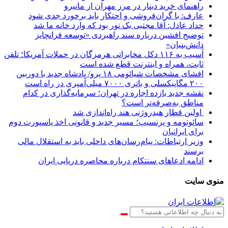
راهنمای خرید دینار در مرز مهران از مانیرو
عارف: با گران‌فروشی و احتکار باید برخورد جدی شود
حداد عادل: آقا مجتبی یک نور بود که وارد خانه ما شد
توضیح افشین درباره سند راهبردی «توسعه فرانچایز
دانش‌بنیان»
آسیب به ۱۱۶ دکل مخابراتی هرمزگان در حملات آمریکا؛ تلفن
ثابت، همراه و اینترنت ‌قطع شده است
افشای مشخصات شیائومی ۱۸ پرو/ پادشاه جدید با دوربین
۲۰۰ مگاپیکسلی و باتری ۷۰۰۰ میلی‌آمپری در راه است
نقشه جدید بازده اجاره در تهران؛ سرمایه‌گذاری در کدام
مناطق به‌صرفه‌تر است؟
اولین قطار هیدروژنی هند راه‌اندازی شد
سائوتومه و پرنسیپ؛ مسیر جدید و قانونی اخذ پاسپورت دوم
برای ایرانیان
وزیر ارتباطات: پیام‌رسان‌های داخلی باید به استقلال مالی
برسند
ادامه ادعاهای سنتکام درباره محاصره دریایی ایران
منوی سایت