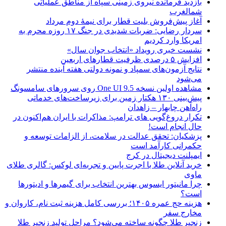
بازدید فرمانده نیروی زمینی سپاه از مناطق عملیاتی
شمالغرب
آغاز پیش‌فروش بلیت قطار برای نیمۀ دوم مرداد
سردار رضایی: ضربات شدیدی در جنگ ۱۷ روزه محرم به
امریکا وارد کردیم
نشست خبری رویداد «انتخاب جوان سال»
افزایش ۵ درصدی ظرفیت قطارهای اربعین
نتایج آزمون‌های سمپاد و نمونه دولتی هفته آینده منتشر
می‌شود
مشاهده اولین نسخه One UI 9.5 روی سرورهای سامسونگ
پیش‌بینی ۱۳۰ هکتار زمین برای زیرساخت‌های خدماتی
راه‌آهن چابهار – زاهدان
تکرار دروغ‌گویی های ترامپ: مذاکرات با ایران هم‌اکنون در
حال انجام است!
پزشکیان: تحقق عدالت در سلامت، از الزامات توسعه و
حکمرانی کارآمد است
ایمپلنت دیجیتال در کرج
خرید آنلاین طلا با اجرت پایین و تجربه‌ای لوکس: گالری طلای
ماوی
چرا مانیتور ایسوس بهترین انتخاب برای گیمرها و ادیتورها
است؟
هزینه حج عمره ۱۴۰۵؛ بررسی کامل هزینه ثبت نام، کاروان و
مخارج سفر
زنجیر طلا چگونه ساخته می‌شود؟ مراحل تولید زنجیر طلا