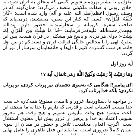
بیفزاییم تا بیشتر بهره‌مند شویم. کسی که متخلّق به قرآن شود، به
اخلاق ربوبی و صفات ملکوتی متصف می‌گردد؛ همان‌گونه که در
وصف رسول اعظم(صلی‌الله علیه و آله) وارد شده است: «کَانَ
خُلُقُهُ الْقُرْآنَ». کسی که کنار این سفره می‌نشیند، درمی‌یابد که
صاحب سفره، کریمانه و سخاوتمندانه حضور دارد. آیت‌الله
بهجت(رحمت‌الله علیه)می‌فرمایند: «خُذْ مَا شِئْتَ مِنَ الْقُرْآنِ لِمَا
شِئْتَ»؛ دوای هر دردی و پاسخ هر مشکلی در قرآن هست. پس این
سفرۀ الهی را با مجالس خانگی قرائت قرآن و دست‌کم در بین اهل
خانه، هر شب گسترده کنیم تا دل‌ها و خانه‌هایمان سرشار از نور آن
گردد.
آیه روز اول
وَمَا رَمَیْتَ إِذْ رَمَیْتَ وَلَکِنَّ اللَّهَ رَمَی؛انفال، آیۀ ۱۷
[ای پیامبر!] هنگامی که به‌سوی دشمنان تیر پرتاب کردی، تو پرتاب
نکردی؛ بلکه خدا پرتاب کرد.
در مواجهه با دستاوردها، غرور و ناامیدی ممنوع؛ همه‌کاره خداست:
خدا مسبب الاسباب است و قدرتی که داریم را خدا به ما میدهد، این
باعث میشود هیچ وقت مایوس نشویم و هیچ وقت هم مغرور
نشویم. اعتماد به خدا و پرهیز از غرور پیش نیاز معنوی استقلال
است. اگرچه اقدام، مجاهدت، تلاش و حضور در میدان از سوی
انسان کاملاً ضروری است، اما نباید این فعل ظاهری را عامل نهایی