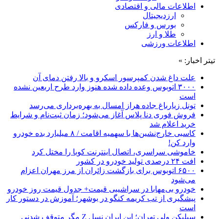
اطلاعات مالی و اقتصادی
ارزدیجیتال
بورس و فارکس
طلا و ارز
اطلاعات ورزشی
تیتر اخبار: »
علت داغ شدن کمپرسور اسکرو و بالا رفتن دمای آن
۳۰۰۰ اتوبوس وعده داده شده هنوز وارد طرح اربعین نشده
است
تونل زیارباغ جاده هراز امسال به بهره‌برداری می‌رسد
فروش فوری دنا پلاس آغاز می‌شود؛ زمان ثبت‌نام و شرایط
خرید اعلام شد
کاسبی خارج‌نشین‌ها با سهمیه اقامت / ۸ میلیارد بده خودرو
وارد کن!
خاموشی سراسری، اتصال اینترنت کوبا را مختل کرد
افت ۲۴ درصدی تولید خودرو در کشور
۶۵۰۰ اتوبوس برای بازگشت زائران از مرز مهران اعزام
می‌شود
خودرو بی‌مهابا در سراشیبی قیمت+ جدول قیمت روز خودرو
پیشگیری از تب کریمه کنگو در بوشهر؛ آموزش در دستور کار
است
سیلیکن ولیِ تهران؛ این ایران نسل Z مگر متوقف شدنی