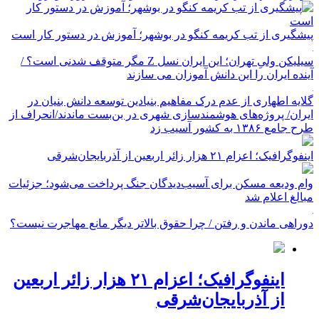
پیشگیری از تب کریمه کنگو در بوشهر؛ آموزش در دستور کار است
سیلیکن ولیِ تهران؛ این ایران نسل Z مگر متوقف شدنی است؟ /
آینده ایران را این دانش آموزان می سازند
گلایه اطهاری از عدم درک مفاهیم بنیادین توسعه دانش بنیان در
ایران/ پروژه‌های هوشمندسازی شهری در بن‌بست ماندند/انحراف از
طرح جامع ۱۳۸۶ به کشور آسیب زد
اینفوگرافیک؛ اعزام ۲۱ هزار زائر اربعین از آذربایجان‌شرقی
وام ودیعه مسکن برای آسیب‌دیدگان جنگ پرداخت می‌شود؛ جزئیات
مبالغ اعلام شد
دوراهی ماندن و رفتن / چرا حقوق بالاتر دیگر مانع مهاجرت نیست؟
اینفوگرافیک؛ اعزام ۲۱ هزار زائر اربعین
از آذربایجان‌شرقی