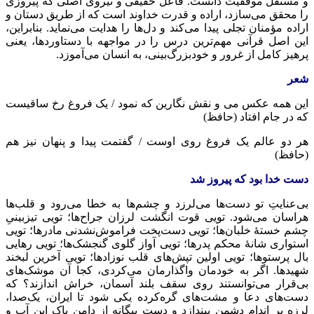
و مستقل موفقیت دانست. فاعل حقیقی و نیروی اصلی که پیروزی
را محقق می‌سازد، اراده و قدرت خداوند است که از طریق دستان و
اراده مؤمنان تجلی پیدا می‌کند و دل‌ها را هدایت می‌نماید. بنابراین،
این اصل قرآنی مهم‌ترین درس را در مواجهه با دستاوردها، یعنی
پرهیز کامل از غرور و خودبزرگ‌بینی، به انسان می‌آموزد.
شعر
این همه عکس می و نقش نگارین که نمود / یک فروغ رخ ساقیست
که در جام افتاد (حافظ)
هر دو عالم یک فروغ روی اوست / گفتمت پیدا و پنهان نیز هم
(حافظ)
دست خدا بود که پیروز شد
بی‌عنایتِ تو دست‌ها می‌لرزد و چشم‌ها به خطا می‌رود و قلب‌ها
هراسان می‌شود. تویی قوت انگشت لرزان جراح‌ها؛ تویی تیزبینیِ
چشم خستۀ خلبان‌ها؛ تویی دست‌پخت فراموش‌نشدنی مادرها؛ تویی
استواری شانۀ محکم پدرها؛ تویی آواز گلوی گنجشک‌ها؛ تویی رهایی
بال پرستوها؛ تویی اولین تپش‌های قلب نوزادها؛ تویی آخرین لبخند
شهیدها. اگر به خودمان واگذارمان می‌کردی، کجا آن موشک‌های
بی‌قرار می‌توانستند روی سقف بلند آسمان، خراش اندازند؟ که
دست‌های دعا و مشت‌های گره‌کرده یکی شود تا ایران، یک‌صدا،
لرزه بر اندام دشمن بیندازد و دست بیگانه از دامن پاک این آب و