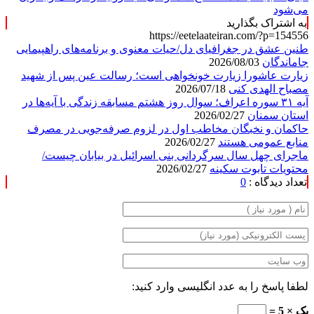
می‌شود
به اشتراک بگذارید
https://eetelaateiran.com/?p=154556
طنین عشق در جغرافیای دل/حیات معنوی و برنامه‌های راهپیمایی
جاماندگان
2026/08/03
زیارت عاشورا زیارت خونخواهی است؛ رسالت عین پس از شهید
مصباح الهدی کنی
2026/07/18
آیه ۳۱ سوره اعراف؛ سوال روز هشتم مسابقه زندگی با آیه‌ها در
استان سمنان
2026/02/27
حاکمان و نخبگان مخاطب اول در لزوم صرفه‌جویی در مصرف
منابع عمومی هستند
2026/02/27
ماجرای چهل سال سرگردانی بنی اسرائیل در بیابان چیست/
محتویات تابوت سکینه
2026/02/27
تعداد دیدگاه :
0
لطفا پاسخ را به عدد انگلیسی وارد کنید:
یک × 5 =