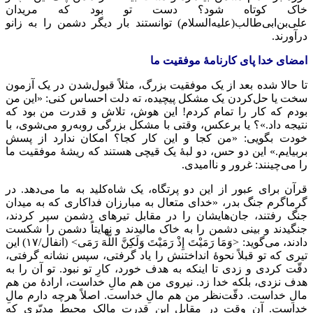
خاک کوتاه شود؟ دست تو بود که مریدان
علی‌بن‌ابی‌طالب(علیه‌السلام) توانستند بار دیگر دشمن را به زانو
درآورند.
امضای خدا پای کارنامۀ موفقیت ما
تا حالا شده بعد از یک موفقیت بزرگ، مثلاً قبول‌شدن در یک آزمون
سخت یا حل‌کردن یک مشکل پیچیده، ته دلت احساس کنی: «این من
بودم که کار را تمام کردم! این هوش، تلاش و قدرت من بود که
نتیجه داد.»؟ یا برعکس، وقتی با مشکل بزرگی روبه‌رو می‌شوی، با
خودت بگویی: «من کجا و این کار کجا؟ امکان ندارد از پسش
بربیایم.» این دو حس، دو لبۀ یک قیچی هستند که ریشۀ موفقیت ما
را می‌چینند: غرور و ناامیدی.
قرآن برای عبور از این دو پرتگاه، یک شاه‌کلید به ما می‌دهد. در
گرماگرم جنگ بدر، «خدای متعال به مبارزان فداکاری که به میدان
جنگ رفتند، جان‌هایشان را در مقابل تیرهای دشمن سپر کردند،
جنگیدند و بینی دشمن را به خاک مالیدند و نهایتاً دشمن را شکست
دادند، می‌گوید: <وَمَا رَمَیْتَ إِذْ رَمَیْتَ وَلَکِنَّ اللَّهَ رَمَی> (انفال/۱۷) این
تیری که تو قبلاً نحوۀ انداختنش را یاد گرفتی، سپس نشانه گرفتی،
دقّت کردی و زدی تا اینکه به هدف خورد، کارِ تو نبود. تو آن را به
هدف نزدی، بلکه خدا زد. نیروی من هم مالِ خداست، ارادۀ من هم
مالِ خداست. دقّت‌نظر من هم مالِ خداست. اصلاً هرچه دارم مالِ
خداست. آن وقت در مقابل این قدرتِ مالکِ محیطِ مدبّری که