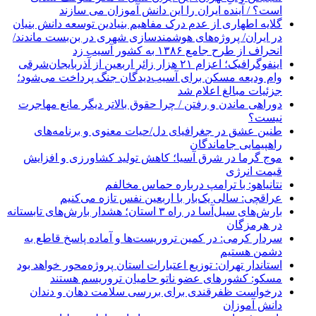
است؟ / آینده ایران را این دانش آموزان می سازند
گلایه اطهاری از عدم درک مفاهیم بنیادین توسعه دانش بنیان
در ایران/ پروژه‌های هوشمندسازی شهری در بن‌بست ماندند/
انحراف از طرح جامع ۱۳۸۶ به کشور آسیب زد
اینفوگرافیک؛ اعزام ۲۱ هزار زائر اربعین از آذربایجان‌شرقی
وام ودیعه مسکن برای آسیب‌دیدگان جنگ پرداخت می‌شود؛
جزئیات مبالغ اعلام شد
دوراهی ماندن و رفتن / چرا حقوق بالاتر دیگر مانع مهاجرت
نیست؟
طنین عشق در جغرافیای دل/حیات معنوی و برنامه‌های
راهپیمایی جاماندگان
موج گرما در شرق آسیا؛ کاهش تولید کشاورزی و افزایش
قیمت انرژی
نتانیاهو: با ترامپ درباره حماس مخالفم
عراقچی: سالی یک‌بار با اربعین نفس تازه می‌کنیم
بارش‌های سیل‌آسا در راه ۳ استان؛ هشدار بارش‌های تابستانه
در هرمزگان
سردار کرمی: در کمین تروریست‌ها و آماده پاسخ قاطع به
دشمن هستیم
استاندار تهران: توزیع اعتبارات استان پروژه‌محور خواهد بود
مسکو: کشورهای عضو ناتو حامیان تروریسم هستند
درخواست ظفرقندی برای بررسی سلامت دهان و دندان
دانش آموزان