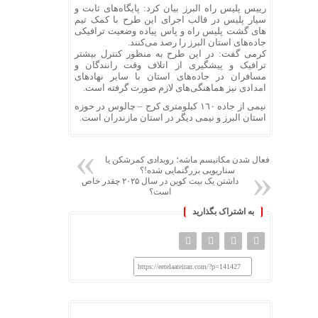
رییس پلیس راه البرز بیان کرد: پایگاه‌های ثابت و
سیار پلیس در قالب اجرای این طرح با کمک تیم
های گشت پلیس راه و پاس پیاده وضعیت ترافیکی
جاده‌های استان البرز را رصد می‌کنند.
کرمی گفت: در این طرح به منظور کنترل بیشتر
ترافیک و پیشگیری از اتلاف وقت رانندگان و
مسافران در جاده‌های استان با سایر نهادهای
امدادی نیز هماهنگی‌های لازم صورت گرفته است.
نیمی از جاده ١٦٠ کیلومتری کرج – چالوس در حوزه
استان البرز و نیمی دیگر در استان مازندران است.
فعال شدن مکانیسم ماشه؛ رویدادی کمرشکن یا
سناریویی بزرگنمایی شده!؟
داشتن یک بیت ‌کوین در سال ۲۰۲۵ چقدر خاص
است؟
به اشتراک بگذارید
https://eetelaateiran.com/?p=141427