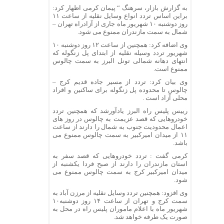
به گزارش بازار، سرهنگ “ پیمان کرمی اظهار کرد:
براین اساس تردد انواع وسایل نقلیه از ساعت ۱۱
روز دوشنبه ۱۰ شهریور ماه جاری از آزادراه تهران –
شمال به سمت مازندران ممنوع می شود.
وی اضافه کرد: همچنین از ساعت ۱۲ روز دوشنبه ۱۰
شهریور تردد وسیله نقلیه از ابتدای پل زنگوله که
انتهای دهانه شمالی تونل البرز به سمت چالوس
ممنوع است.
وی بیان کرد: تردد از مسیر جاده قدیم کرج –
چالوس تا محدوده پل زنگوله برای ساکنین و افراد
محلی آزاد است .
رییس پلیس راه البرز یادآورشد که همچنین تردد
خودروهایی که قصد عزیمت به چالوس در روز های
اعمال محدودیت جنوب به شمال را دارند از ساعت
۱۱ از میدان امیرکبیر به سمت چالوس ممنوع می
باشد.
کرمی گفت : تردد خودروهایی که قصد سفر به
استان مازندران را دارند از صبح فردا یکشنبه از
میدان امیرکبیر کرج به سمت چالوس ممنوع می
شود.
وی افزود: همچنین تردد وسایل نقلیه از مرزن آباد به
سمت کرج و تهران از ساعت ۱۴ روز دوشنبه۱۰
شهریور ماه با اعلام ماموران پلیس راه در محل به
صورت یک طرفه خواهد شد.