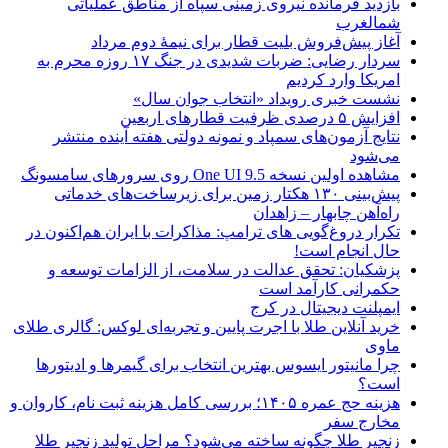
بازدید فرمانده نیروی زمینی سپاه از مناطق عملیاتی
شمالغرب
آغاز پیش‌فروش بلیت قطار برای نیمۀ دوم مرداد
سردار رضایی: ضربات شدیدی در جنگ ۱۷ روزه محرم به
امریکا وارد کردیم
نشست خبری رویداد «انتخاب جوان سال»
افزایش ۵ درصدی ظرفیت قطارهای اربعین
نتایج آزمون‌های سمپاد و نمونه دولتی هفته آینده منتشر
می‌شود
مشاهده اولین نسخه One UI 9.5 روی سرورهای سامسونگ
پیش‌بینی ۱۳۰ هکتار زمین برای زیرساخت‌های خدماتی
راه‌آهن چابهار – زاهدان
تکرار دروغ‌گویی های ترامپ: مذاکرات با ایران هم‌اکنون در
حال انجام است!
پزشکیان: تحقق عدالت در سلامت، از الزامات توسعه و
حکمرانی کارآمد است
ایمپلنت دیجیتال در کرج
خرید آنلاین طلا با اجرت پایین و تجربه‌ای لوکس: گالری طلای
ماوی
چرا مانیتور ایسوس بهترین انتخاب برای گیمرها و ادیتورها
است؟
هزینه حج عمره ۱۴۰۵؛ بررسی کامل هزینه ثبت نام، کاروان و
مخارج سفر
زنجیر طلا چگونه ساخته می‌شود؟ مراحل تولید زنجیر طلا