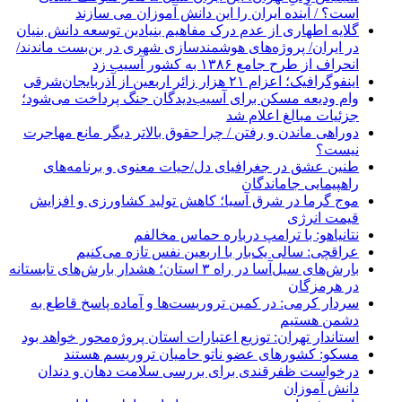
است؟ / آینده ایران را این دانش آموزان می سازند
گلایه اطهاری از عدم درک مفاهیم بنیادین توسعه دانش بنیان
در ایران/ پروژه‌های هوشمندسازی شهری در بن‌بست ماندند/
انحراف از طرح جامع ۱۳۸۶ به کشور آسیب زد
اینفوگرافیک؛ اعزام ۲۱ هزار زائر اربعین از آذربایجان‌شرقی
وام ودیعه مسکن برای آسیب‌دیدگان جنگ پرداخت می‌شود؛
جزئیات مبالغ اعلام شد
دوراهی ماندن و رفتن / چرا حقوق بالاتر دیگر مانع مهاجرت
نیست؟
طنین عشق در جغرافیای دل/حیات معنوی و برنامه‌های
راهپیمایی جاماندگان
موج گرما در شرق آسیا؛ کاهش تولید کشاورزی و افزایش
قیمت انرژی
نتانیاهو: با ترامپ درباره حماس مخالفم
عراقچی: سالی یک‌بار با اربعین نفس تازه می‌کنیم
بارش‌های سیل‌آسا در راه ۳ استان؛ هشدار بارش‌های تابستانه
در هرمزگان
سردار کرمی: در کمین تروریست‌ها و آماده پاسخ قاطع به
دشمن هستیم
استاندار تهران: توزیع اعتبارات استان پروژه‌محور خواهد بود
مسکو: کشورهای عضو ناتو حامیان تروریسم هستند
درخواست ظفرقندی برای بررسی سلامت دهان و دندان
دانش آموزان