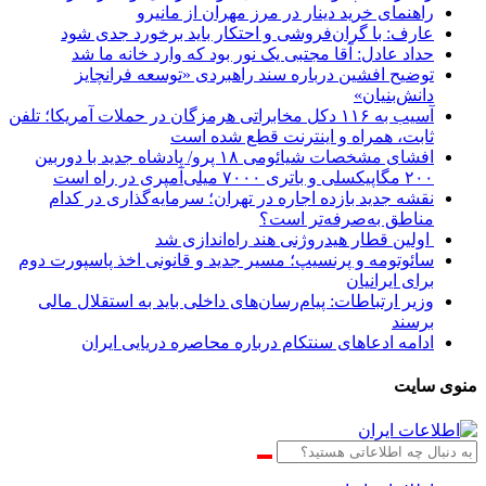
راهنمای خرید دینار در مرز مهران از مانیرو
عارف: با گران‌فروشی و احتکار باید برخورد جدی شود
حداد عادل: آقا مجتبی یک نور بود که وارد خانه ما شد
توضیح افشین درباره سند راهبردی «توسعه فرانچایز
دانش‌بنیان»
آسیب به ۱۱۶ دکل مخابراتی هرمزگان در حملات آمریکا؛ تلفن
ثابت، همراه و اینترنت ‌قطع شده است
افشای مشخصات شیائومی ۱۸ پرو/ پادشاه جدید با دوربین
۲۰۰ مگاپیکسلی و باتری ۷۰۰۰ میلی‌آمپری در راه است
نقشه جدید بازده اجاره در تهران؛ سرمایه‌گذاری در کدام
مناطق به‌صرفه‌تر است؟
اولین قطار هیدروژنی هند راه‌اندازی شد
سائوتومه و پرنسیپ؛ مسیر جدید و قانونی اخذ پاسپورت دوم
برای ایرانیان
وزیر ارتباطات: پیام‌رسان‌های داخلی باید به استقلال مالی
برسند
ادامه ادعاهای سنتکام درباره محاصره دریایی ایران
منوی سایت