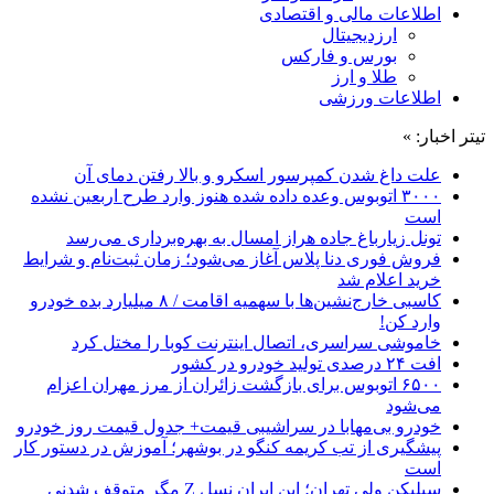
اطلاعات مالی و اقتصادی
ارزدیجیتال
بورس و فارکس
طلا و ارز
اطلاعات ورزشی
تیتر اخبار: »
علت داغ شدن کمپرسور اسکرو و بالا رفتن دمای آن
۳۰۰۰ اتوبوس وعده داده شده هنوز وارد طرح اربعین نشده
است
تونل زیارباغ جاده هراز امسال به بهره‌برداری می‌رسد
فروش فوری دنا پلاس آغاز می‌شود؛ زمان ثبت‌نام و شرایط
خرید اعلام شد
کاسبی خارج‌نشین‌ها با سهمیه اقامت / ۸ میلیارد بده خودرو
وارد کن!
خاموشی سراسری، اتصال اینترنت کوبا را مختل کرد
افت ۲۴ درصدی تولید خودرو در کشور
۶۵۰۰ اتوبوس برای بازگشت زائران از مرز مهران اعزام
می‌شود
خودرو بی‌مهابا در سراشیبی قیمت+ جدول قیمت روز خودرو
پیشگیری از تب کریمه کنگو در بوشهر؛ آموزش در دستور کار
است
سیلیکن ولیِ تهران؛ این ایران نسل Z مگر متوقف شدنی