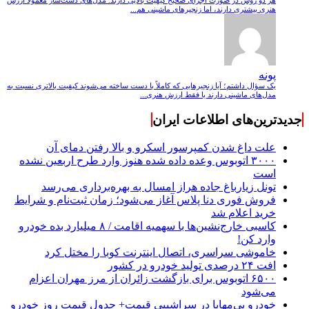
هر دو روش در صورت اجرای صحیح کیفیت بالایی دارند. مدل‌های دست‌ساز معمولاً ارزش
هنری بیشتری دارند، اما زنجیرهای ماشینی هم...
پونه
یک سؤال داشتم؛ آیا زنجیرهایی که کاملاً با دست ساخته می‌شوند کیفیت بالاتری نسبت به
مدل‌های ماشینی دارند یا فقط ارزش هنری...
جدیدترین‌های اطلاعات ایران
علت داغ شدن کمپرسور اسکرو و بالا رفتن دمای آن
۳۰۰۰ اتوبوس وعده داده شده هنوز وارد طرح اربعین نشده
است
تونل زیارباغ جاده هراز امسال به بهره‌برداری می‌رسد
فروش فوری دنا پلاس آغاز می‌شود؛ زمان ثبت‌نام و شرایط
خرید اعلام شد
کاسبی خارج‌نشین‌ها با سهمیه اقامت / ۸ میلیارد بده خودرو
وارد کن!
خاموشی سراسری، اتصال اینترنت کوبا را مختل کرد
افت ۲۴ درصدی تولید خودرو در کشور
۶۵۰۰ اتوبوس برای بازگشت زائران از مرز مهران اعزام
می‌شود
خودرو بی‌مهابا در سراشیبی قیمت+ جدول قیمت روز خودرو