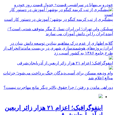
خودرو بی‌مهابا در سراشیبی قیمت+ جدول قیمت روز خودرو
پیشگیری از تب کریمه کنگو در بوشهر؛ آموزش در دستور کار است
سیلیکن ولیِ تهران؛ این ایران نسل Z مگر متوقف شدنی است؟ /
آینده ایران را این دانش آموزان می سازند
گلایه اطهاری از عدم درک مفاهیم بنیادین توسعه دانش بنیان در
ایران/ پروژه‌های هوشمندسازی شهری در بن‌بست ماندند/انحراف از
طرح جامع ۱۳۸۶ به کشور آسیب زد
اینفوگرافیک؛ اعزام ۲۱ هزار زائر اربعین از آذربایجان‌شرقی
وام ودیعه مسکن برای آسیب‌دیدگان جنگ پرداخت می‌شود؛ جزئیات
مبالغ اعلام شد
دوراهی ماندن و رفتن / چرا حقوق بالاتر دیگر مانع مهاجرت نیست؟
اینفوگرافیک؛ اعزام ۲۱ هزار زائر اربعین
از آذربایجان‌شرقی