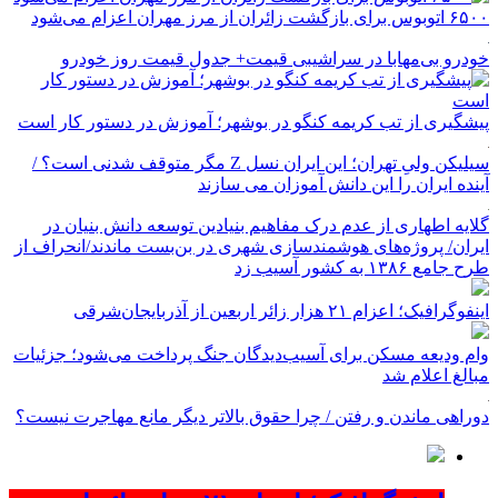
۶۵۰۰ اتوبوس برای بازگشت زائران از مرز مهران اعزام می‌شود
خودرو بی‌مهابا در سراشیبی قیمت+ جدول قیمت روز خودرو
پیشگیری از تب کریمه کنگو در بوشهر؛ آموزش در دستور کار است
سیلیکن ولیِ تهران؛ این ایران نسل Z مگر متوقف شدنی است؟ /
آینده ایران را این دانش آموزان می سازند
گلایه اطهاری از عدم درک مفاهیم بنیادین توسعه دانش بنیان در
ایران/ پروژه‌های هوشمندسازی شهری در بن‌بست ماندند/انحراف از
طرح جامع ۱۳۸۶ به کشور آسیب زد
اینفوگرافیک؛ اعزام ۲۱ هزار زائر اربعین از آذربایجان‌شرقی
وام ودیعه مسکن برای آسیب‌دیدگان جنگ پرداخت می‌شود؛ جزئیات
مبالغ اعلام شد
دوراهی ماندن و رفتن / چرا حقوق بالاتر دیگر مانع مهاجرت نیست؟