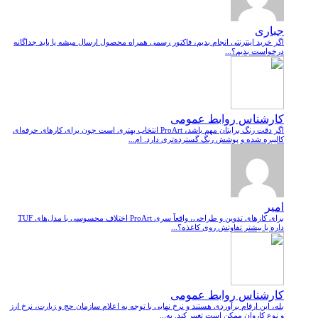
جباری
اگر خرید اینترنتی انجام بدیم، فاکتور رسمی همراه محصول ارسال میشه یا باید جداگانه
درخواست بدیم؟...
کارشناس روابط عمومی
اگر دقت رنگ برایتان مهم باشد، ProArt انتخاب بهتری است چون برای کارهای حرفه‌ای
کالیبره شده و پوشش رنگ گسترده‌تری دارد. ام...
امیر
برای کارهای تدوین و طراحی، واقعاً سری ProArt اختلاف محسوسی با مدل‌های TUF
داره یا بیشتر تفاوتش روی کاغذه؟...
کارشناس روابط عمومی
بله، این ارقام برآوردی هستند و نرخ نهایی با توجه به اعلام سازمان حج و زیارت، نرخ ارز
و نوع کاروان ممکن است تغییر کند. به...