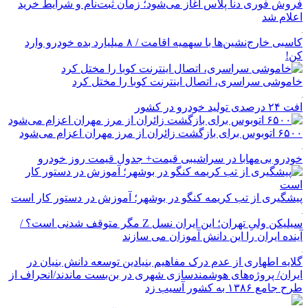
فروش فوری دنا پلاس آغاز می‌شود؛ زمان ثبت‌نام و شرایط خرید
اعلام شد
کاسبی خارج‌نشین‌ها با سهمیه اقامت / ۸ میلیارد بده خودرو وارد
کن!
خاموشی سراسری، اتصال اینترنت کوبا را مختل کرد
افت ۲۴ درصدی تولید خودرو در کشور
۶۵۰۰ اتوبوس برای بازگشت زائران از مرز مهران اعزام می‌شود
خودرو بی‌مهابا در سراشیبی قیمت+ جدول قیمت روز خودرو
پیشگیری از تب کریمه کنگو در بوشهر؛ آموزش در دستور کار است
سیلیکن ولیِ تهران؛ این ایران نسل Z مگر متوقف شدنی است؟ /
آینده ایران را این دانش آموزان می سازند
گلایه اطهاری از عدم درک مفاهیم بنیادین توسعه دانش بنیان در
ایران/ پروژه‌های هوشمندسازی شهری در بن‌بست ماندند/انحراف از
طرح جامع ۱۳۸۶ به کشور آسیب زد