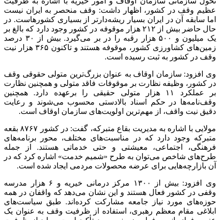
تحول سازمانی سازمان اوقاف و امور خیریه با اشاره به ظرفیت
عظیم وقف در کشور، اظهار داشت: وقف منحصر به ایران نیست
اما سابقه آن در ایران بسیار ریشه‌دارتر از بسیاری کشورهاست. در
حال حاضر بیش از ۲۱۲ هزار موقوفه در کشور وجود دارد که بالغ بر
یک میلیون و ۵۰۰ هزار
رقبه
را در بر می‌گیرد. بیش از ۳۰ درصد
زمین‌های کشاورزی کشور، موقوفه هستند و تاکنون ۳۶۵ هزار نیت
وقف در کشور به ثبت رسیده است.
وی افزود: سازمان اوقاف به عنوان بزرگ‌ترین متولی حقوقی وقف
در کشور، وظیفه نظارت بر موقوفات فاقد متولی و همچنین نظارت
بر عملکرد ۱۱ هزار متولی حقیقی را برعهده دارد. همچنین
وقف‌نامه‌ها در حکم اسناد بالادستی محسوب می‌شوند و رعایت
دقیق نیت واقف، از مهم‌ترین اولویت‌های سازمان اوقاف است.
مولایی با اشاره به مدیریت بقاع متبرکه، گفت: در کشور
۸۷۶۷
بقعه
متبرکه وجود دارد که در مناسبت‌های مختلف، محور برنامه‌های
فرهنگی، اجتماعی، معیشتی و حتی خدماتی هستند. از جمله
طرح‌های شاخص می‌توان به طرح «شمیم خدمت» اشاره کرد که در
آن بازارچه‌هایی برای عرضه محصولات مردمی ایجاد شده است.
وی افزود: بیش از
۱۳۰۰
مرکز درمانی خیریه و ۶ هزار مدرسه
وقفی در کشور فعال هستند و این نشان می‌دهد که واقفان در همه
حوزه‌های مورد نیاز جامعه مشارکت کرده‌اند. طبق سیاست‌های
ابلاغی مقام معظم رهبری، استفاده از ظرفیت وقف به عنوان یک