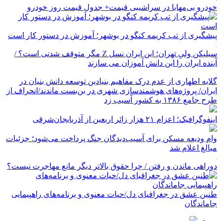
خودرو بی‌مهابا در سراشیبی قیمت+ جدول قیمت روز خودرو
پیشگیری از تب کریمه کنگو در بوشهر؛ آموزش در دستور کار است
سیلیکن ولیِ تهران؛ این ایران نسل Z مگر متوقف شدنی است؟ /
آینده ایران را این دانش آموزان می سازند
گلایه اطهاری از عدم درک مفاهیم بنیادین توسعه دانش بنیان در
ایران/ پروژه‌های هوشمندسازی شهری در بن‌بست ماندند/انحراف از
طرح جامع ۱۳۸۶ به کشور آسیب زد
اینفوگرافیک؛ اعزام ۲۱ هزار زائر اربعین از آذربایجان‌شرقی
وام ودیعه مسکن برای آسیب‌دیدگان جنگ پرداخت می‌شود؛ جزئیات
مبالغ اعلام شد
دوراهی ماندن و رفتن / چرا حقوق بالاتر دیگر مانع مهاجرت نیست؟
طنین عشق در جغرافیای دل/حیات معنوی و برنامه‌های راهپیمایی
جاماندگان