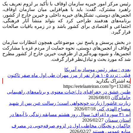
رئیس مرکز امور خیریه سازمان اوقاف با تأکید بر لزوم تعریف یک
راهبرد مشترک، گفت: باید با هم‌افزایی میان سازمان اوقاف،
انجمن‌های دوستی، تشکل‌های خیریه داخلی و خیرین خارج از کشور،
برنامه‌های هدفمند طراحی کرد که بتواند منشأ آثار فرهنگی،
اجتماعی و اقتصادی برای کشور باشد و در زمره باقیات صالحات
قرار گیرد.
در بخش پرسش و پاسخ نیز، موضوعاتی همچون انتظارات سازمان
اوقاف از انجمن‌های دوستی، نحوه حمایت از مردم غزه با مشارکت
انجمن‌ها، و شیوه بهره‌گیری از ظرفیت خیرین خارج از کشور مطرح
شد که مورد بحث و تبادل‌نظر قرار گرفت.
بعدی :
سفر رئیس موساد به آمریکا
قبلی :
تردد ۱۰۵ هزار نفر از مرز مهران طی اول ماه صفر تاکنون
به اشتراک بگذارید
https://eetelaateiran.com/?p=132462
طنین عشق در جغرافیای دل/حیات معنوی و برنامه‌های راهپیمایی
جاماندگان
2026/08/03
زیارت عاشورا زیارت خونخواهی است؛ رسالت عین پس از شهید
مصباح الهدی کنی
2026/07/18
آیه ۳۱ سوره اعراف؛ سوال روز هشتم مسابقه زندگی با آیه‌ها در
استان سمنان
2026/02/27
حاکمان و نخبگان مخاطب اول در لزوم صرفه‌جویی در مصرف
منابع عمومی هستند
2026/02/27