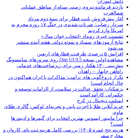
دانش آموزان
بازدید فرمانده نیروی زمینی سپاه از مناطق عملیاتی
شمالغرب
آغاز پیش‌فروش بلیت قطار برای نیمۀ دوم مرداد
سردار رضایی: ضربات شدیدی در جنگ ۱۷ روزه محرم به
امریکا وارد کردیم
نشست خبری رویداد «انتخاب جوان سال»
نتایج آزمون‌های سمپاد و نمونه دولتی هفته آینده منتشر
می‌شود
افزایش ۵ درصدی ظرفیت قطارهای اربعین
مشاهده اولین نسخه One UI 9.5 روی سرورهای سامسونگ
پیش‌بینی ۱۳۰ هکتار زمین برای زیرساخت‌های خدماتی
راه‌آهن چابهار – زاهدان
تکرار دروغ‌گویی های ترامپ: مذاکرات با ایران هم‌اکنون در
حال انجام است!
پزشکیان: تحقق عدالت در سلامت، از الزامات توسعه و
حکمرانی کارآمد است
ایمپلنت دیجیتال در کرج
خرید آنلاین طلا با اجرت پایین و تجربه‌ای لوکس: گالری طلای
ماوی
چرا مانیتور ایسوس بهترین انتخاب برای گیمرها و ادیتورها
است؟
هزینه حج عمره ۱۴۰۵؛ بررسی کامل هزینه ثبت نام، کاروان و
مخارج سفر