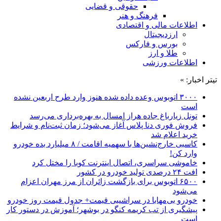
حقوقی و قضایی
فرهنگ و هنر
اطلاعات مالی و اقتصادی
ارزدیجیتال
بورس و فارکس
طلا و ارز
اطلاعات ورزشی
تیتر اخبار: »
۳۰۰۰ اتوبوس وعده داده شده هنوز وارد طرح اربعین نشده
است
تونل زیارباغ جاده هراز امسال به بهره‌برداری می‌رسد
فروش فوری دنا پلاس آغاز می‌شود؛ زمان ثبت‌نام و شرایط
خرید اعلام شد
کاسبی خارج‌نشین‌ها با سهمیه اقامت / ۸ میلیارد بده خودرو
وارد کن!
خاموشی سراسری، اتصال اینترنت کوبا را مختل کرد
افت ۲۴ درصدی تولید خودرو در کشور
۶۵۰۰ اتوبوس برای بازگشت زائران از مرز مهران اعزام
می‌شود
خودرو بی‌مهابا در سراشیبی قیمت+ جدول قیمت روز خودرو
پیشگیری از تب کریمه کنگو در بوشهر؛ آموزش در دستور کار
است