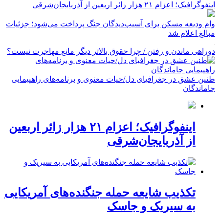
اینفوگرافیک؛ اعزام ۲۱ هزار زائر اربعین از آذربایجان‌شرقی
وام ودیعه مسکن برای آسیب‌دیدگان جنگ پرداخت می‌شود؛ جزئیات
مبالغ اعلام شد
دوراهی ماندن و رفتن / چرا حقوق بالاتر دیگر مانع مهاجرت نیست؟
طنین عشق در جغرافیای دل/حیات معنوی و برنامه‌های راهپیمایی
جاماندگان
اینفوگرافیک؛ اعزام ۲۱ هزار زائر اربعین
از آذربایجان‌شرقی
تکذیب شایعه حمله جنگنده‌های آمریکایی
به سیریک و جاسک