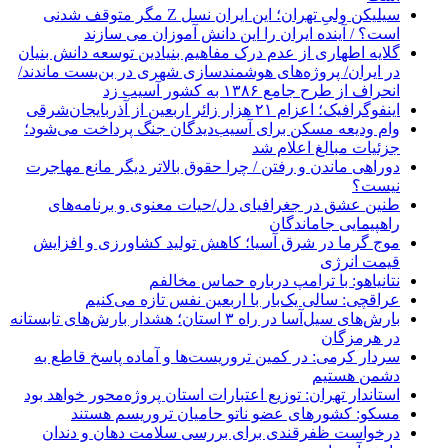
سیلیکن ولیِ تهران؛ این ایران نسل Z مگر متوقف شدنی
است؟ / آینده ایران را این دانش آموزان می سازند
گلایه اطهاری از عدم درک مفاهیم بنیادین توسعه دانش بنیان
در ایران/ پروژه‌های هوشمندسازی شهری در بن‌بست ماندند/
انحراف از طرح جامع ۱۳۸۶ به کشور آسیب زد
اینفوگرافیک؛ اعزام ۲۱ هزار زائر اربعین از آذربایجان‌شرقی
وام ودیعه مسکن برای آسیب‌دیدگان جنگ پرداخت می‌شود؛
جزئیات مبالغ اعلام شد
دوراهی ماندن و رفتن / چرا حقوق بالاتر دیگر مانع مهاجرت
نیست؟
طنین عشق در جغرافیای دل/حیات معنوی و برنامه‌های
راهپیمایی جاماندگان
موج گرما در شرق آسیا؛ کاهش تولید کشاورزی و افزایش
قیمت انرژی
نتانیاهو: با ترامپ درباره حماس مخالفم
عراقچی: سالی یک‌بار با اربعین نفس تازه می‌کنیم
بارش‌های سیل‌آسا در راه ۳ استان؛ هشدار بارش‌های تابستانه
در هرمزگان
سردار کرمی: در کمین تروریست‌ها و آماده پاسخ قاطع به
دشمن هستیم
استاندار تهران: توزیع اعتبارات استان پروژه‌محور خواهد بود
مسکو: کشورهای عضو ناتو حامیان تروریسم هستند
درخواست ظفرقندی برای بررسی سلامت دهان و دندان