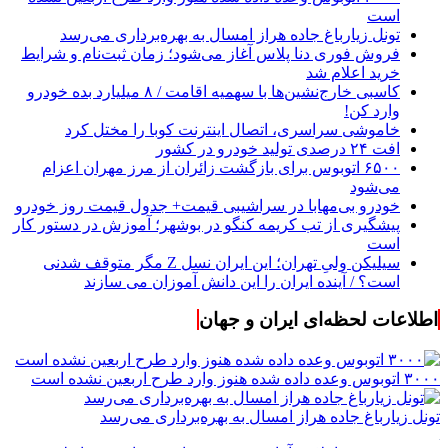
است
تونل زیارباغ جاده هراز امسال به بهره‌برداری می‌رسد
فروش فوری دنا پلاس آغاز می‌شود؛ زمان ثبت‌نام و شرایط
خرید اعلام شد
کاسبی خارج‌نشین‌ها با سهمیه اقامت / ۸ میلیارد بده خودرو
وارد کن!
خاموشی سراسری، اتصال اینترنت کوبا را مختل کرد
افت ۲۴ درصدی تولید خودرو در کشور
۶۵۰۰ اتوبوس برای بازگشت زائران از مرز مهران اعزام
می‌شود
خودرو بی‌مهابا در سراشیبی قیمت+ جدول قیمت روز خودرو
پیشگیری از تب کریمه کنگو در بوشهر؛ آموزش در دستور کار
است
سیلیکن ولیِ تهران؛ این ایران نسل Z مگر متوقف شدنی
است؟ / آینده ایران را این دانش آموزان می سازند
اطلاعات لحظه‌ای ایران و جهان
۳۰۰۰ اتوبوس وعده داده شده هنوز وارد طرح اربعین نشده است
تونل زیارباغ جاده هراز امسال به بهره‌برداری می‌رسد