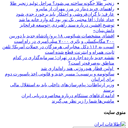
زنجیر طلا چگونه ساخته می‌شود؟ مراحل تولید زنجیر طلا
راهنمای خرید دینار در مرز مهران از مانیرو
عارف: با گران‌فروشی و احتکار باید برخورد جدی شود
حداد عادل: آقا مجتبی یک نور بود که وارد خانه ما شد
توضیح افشین درباره سند راهبردی «توسعه فرانچایز
دانش‌بنیان»
افشای مشخصات شیائومی ۱۸ پرو/ پادشاه جدید با دوربین
۲۰۰ مگاپیکسلی و باتری ۷۰۰۰ میلی‌آمپری در راه است
آسیب به ۱۱۶ دکل مخابراتی هرمزگان در حملات آمریکا؛ تلفن
ثابت، همراه و اینترنت ‌قطع شده است
نقشه جدید بازده اجاره در تهران؛ سرمایه‌گذاری در کدام
مناطق به‌صرفه‌تر است؟
اولین قطار هیدروژنی هند راه‌اندازی شد
سائوتومه و پرنسیپ؛ مسیر جدید و قانونی اخذ پاسپورت دوم
برای ایرانیان
وزیر ارتباطات: پیام‌رسان‌های داخلی باید به استقلال مالی
برسند
ادامه ادعاهای سنتکام درباره محاصره دریایی ایران
ماشین‌ها شما را زیر نظر می‌گیرند
منوی سایت