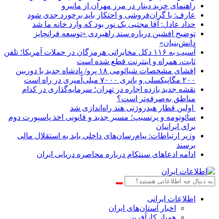
راهنمای خرید دینار در مرز مهران از مانیرو
عارف: با گران‌فروشی و احتکار باید برخورد جدی شود
حداد عادل: آقا مجتبی یک نور بود که وارد خانه ما شد
توضیح افشین درباره سند راهبردی «توسعه فرانچایز
دانش‌بنیان»
آسیب به ۱۱۶ دکل مخابراتی هرمزگان در حملات آمریکا؛ تلفن
ثابت، همراه و اینترنت ‌قطع شده است
افشای مشخصات شیائومی ۱۸ پرو/ پادشاه جدید با دوربین
۲۰۰ مگاپیکسلی و باتری ۷۰۰۰ میلی‌آمپری در راه است
نقشه جدید بازده اجاره در تهران؛ سرمایه‌گذاری در کدام
مناطق به‌صرفه‌تر است؟
اولین قطار هیدروژنی هند راه‌اندازی شد
سائوتومه و پرنسیپ؛ مسیر جدید و قانونی اخذ پاسپورت دوم
برای ایرانیان
وزیر ارتباطات: پیام‌رسان‌های داخلی باید به استقلال مالی
برسند
ادامه ادعاهای سنتکام درباره محاصره دریایی ایران
اطلاعات‌ ‎ایرانی
اخبار استان‌های ایران
همیار کارآفرین