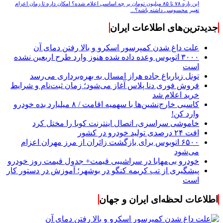
این بازه ۷۸ تا ۸۵ میلیون تومان بر چه اساسی اعلام شده؟ امکان داره تا زمان اعزام
تغییر محسوسی داشته باشه؟...
جدیدترین‌های اطلاعات ایران
علت داغ شدن کمپرسور اسکرو و بالا رفتن دمای آن
۳۰۰۰ اتوبوس وعده داده شده هنوز وارد طرح اربعین نشده
است
تونل زیارباغ جاده هراز امسال به بهره‌برداری می‌رسد
فروش فوری دنا پلاس آغاز می‌شود؛ زمان ثبت‌نام و شرایط
خرید اعلام شد
کاسبی خارج‌نشین‌ها با سهمیه اقامت / ۸ میلیارد بده خودرو
وارد کن!
خاموشی سراسری، اتصال اینترنت کوبا را مختل کرد
افت ۲۴ درصدی تولید خودرو در کشور
۶۵۰۰ اتوبوس برای بازگشت زائران از مرز مهران اعزام
می‌شود
خودرو بی‌مهابا در سراشیبی قیمت+ جدول قیمت روز خودرو
پیشگیری از تب کریمه کنگو در بوشهر؛ آموزش در دستور کار
است
اطلاعات لحظه‌ای ایران و جهان