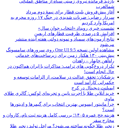
بازدید فرمانده نیروی زمینی سپاه از مناطق عملیاتی
شمالغرب
آغاز پیش‌فروش بلیت قطار برای نیمۀ دوم مرداد
سردار رضایی: ضربات شدیدی در جنگ ۱۷ روزه محرم به
امریکا وارد کردیم
نشست خبری رویداد «انتخاب جوان سال»
افزایش ۵ درصدی ظرفیت قطارهای اربعین
نتایج آزمون‌های سمپاد و نمونه دولتی هفته آینده منتشر
می‌شود
مشاهده اولین نسخه One UI 9.5 روی سرورهای سامسونگ
پیش‌بینی ۱۳۰ هکتار زمین برای زیرساخت‌های خدماتی
راه‌آهن چابهار – زاهدان
تکرار دروغ‌گویی های ترامپ: مذاکرات با ایران هم‌اکنون در
حال انجام است!
پزشکیان: تحقق عدالت در سلامت، از الزامات توسعه و
حکمرانی کارآمد است
ایمپلنت دیجیتال در کرج
خرید آنلاین طلا با اجرت پایین و تجربه‌ای لوکس: گالری طلای
ماوی
چرا مانیتور ایسوس بهترین انتخاب برای گیمرها و ادیتورها
است؟
هزینه حج عمره ۱۴۰۵؛ بررسی کامل هزینه ثبت نام، کاروان و
مخارج سفر
زنجیر طلا چگونه ساخته می‌شود؟ مراحل تولید زنجیر طلا