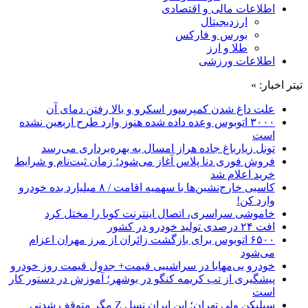
اطلاعات مالی و اقتصادی
ارزدیجیتال
بورس و فارکس
طلا و ارز
اطلاعات ورزشی
تیتر اخبار: »
علت داغ شدن کمپرسور اسکرو و بالا رفتن دمای آن
۳۰۰۰ اتوبوس وعده داده شده هنوز وارد طرح اربعین نشده
است
تونل زیارباغ جاده هراز امسال به بهره‌برداری می‌رسد
فروش فوری دنا پلاس آغاز می‌شود؛ زمان ثبت‌نام و شرایط
خرید اعلام شد
کاسبی خارج‌نشین‌ها با سهمیه اقامت / ۸ میلیارد بده خودرو
وارد کن!
خاموشی سراسری، اتصال اینترنت کوبا را مختل کرد
افت ۲۴ درصدی تولید خودرو در کشور
۶۵۰۰ اتوبوس برای بازگشت زائران از مرز مهران اعزام
می‌شود
خودرو بی‌مهابا در سراشیبی قیمت+ جدول قیمت روز خودرو
پیشگیری از تب کریمه کنگو در بوشهر؛ آموزش در دستور کار
است
سیلیکن ولیِ تهران؛ این ایران نسل Z مگر متوقف شدنی