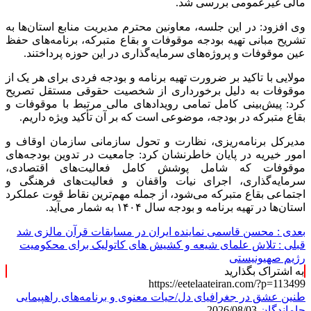
مالی غیرعمومی بررسی شد.
وی افزود: در این جلسه، معاونین محترم مدیریت منابع استان‌ها به
تشریح مبانی تهیه بودجه موقوفات و بقاع متبرکه، برنامه‌های حفظ
عین موقوفات و پروژه‌های سرمایه‌گذاری در این حوزه پرداختند.
مولایی با تاکید بر ضرورت تهیه برنامه و بودجه فردی برای هر یک از
موقوفات به دلیل برخورداری از شخصیت حقوقی مستقل تصریح
کرد: پیش‌بینی کامل تمامی رویدادهای مالی مرتبط با موقوفات و
بقاع متبرکه در بودجه، موضوعی است که بر آن تأکید ویژه داریم.
مدیرکل برنامه‌ریزی، نظارت و تحول سازمانی سازمان اوقاف و
امور خیریه در پایان خاطرنشان کرد: جامعیت در تدوین بودجه‌های
موقوفات که شامل پوشش کامل فعالیت‌های اقتصادی،
سرمایه‌گذاری، اجرای نیات واقفان و فعالیت‌های فرهنگی و
اجتماعی بقاع متبرکه می‌شود، از جمله مهم‌ترین نقاط قوت عملکرد
استان‌ها در تهیه برنامه و بودجه سال ۱۴۰۴ به شمار می‌آید.
بعدی :
محسن قاسمی نماینده ایران در مسابقات قرآن مالزی شد
قبلی :
تلاش علمای شیعه و کشیش های کاتولیک برای محکومیت
رژیم صهیونیستی
به اشتراک بگذارید
https://eetelaateiran.com/?p=113499
طنین عشق در جغرافیای دل/حیات معنوی و برنامه‌های راهپیمایی
جاماندگان
2026/08/03