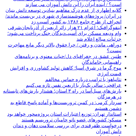
است؟ / آینده ایران را این دانش آموزان می سازند
گلایه اطهاری از عدم درک مفاهیم بنیادین توسعه دانش بنیان
در ایران/ پروژه‌های هوشمندسازی شهری در بن‌بست ماندند/
انحراف از طرح جامع ۱۳۸۶ به کشور آسیب زد
اینفوگرافیک؛ اعزام ۲۱ هزار زائر اربعین از آذربایجان‌شرقی
وام ودیعه مسکن برای آسیب‌دیدگان جنگ پرداخت می‌شود؛
جزئیات مبالغ اعلام شد
دوراهی ماندن و رفتن / چرا حقوق بالاتر دیگر مانع مهاجرت
نیست؟
طنین عشق در جغرافیای دل/حیات معنوی و برنامه‌های
راهپیمایی جاماندگان
موج گرما در شرق آسیا؛ کاهش تولید کشاورزی و افزایش
قیمت انرژی
نتانیاهو: با ترامپ درباره حماس مخالفم
عراقچی: سالی یک‌بار با اربعین نفس تازه می‌کنیم
بارش‌های سیل‌آسا در راه ۳ استان؛ هشدار بارش‌های تابستانه
در هرمزگان
سردار کرمی: در کمین تروریست‌ها و آماده پاسخ قاطع به
دشمن هستیم
استاندار تهران: توزیع اعتبارات استان پروژه‌محور خواهد بود
مسکو: کشورهای عضو ناتو حامیان تروریسم هستند
درخواست ظفرقندی برای بررسی سلامت دهان و دندان
دانش آموزان