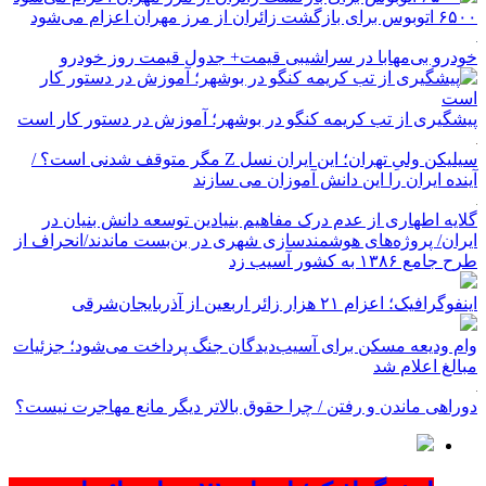
۶۵۰۰ اتوبوس برای بازگشت زائران از مرز مهران اعزام می‌شود
خودرو بی‌مهابا در سراشیبی قیمت+ جدول قیمت روز خودرو
پیشگیری از تب کریمه کنگو در بوشهر؛ آموزش در دستور کار است
سیلیکن ولیِ تهران؛ این ایران نسل Z مگر متوقف شدنی است؟ /
آینده ایران را این دانش آموزان می سازند
گلایه اطهاری از عدم درک مفاهیم بنیادین توسعه دانش بنیان در
ایران/ پروژه‌های هوشمندسازی شهری در بن‌بست ماندند/انحراف از
طرح جامع ۱۳۸۶ به کشور آسیب زد
اینفوگرافیک؛ اعزام ۲۱ هزار زائر اربعین از آذربایجان‌شرقی
وام ودیعه مسکن برای آسیب‌دیدگان جنگ پرداخت می‌شود؛ جزئیات
مبالغ اعلام شد
دوراهی ماندن و رفتن / چرا حقوق بالاتر دیگر مانع مهاجرت نیست؟