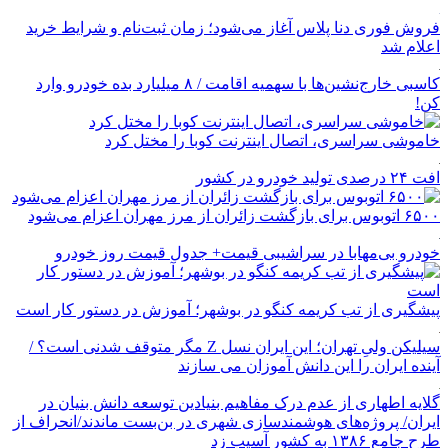
فروش فوری دنا پلاس آغاز می‌شود؛ زمان ثبت‌نام و شرایط خرید
اعلام شد
کاسبی خارج‌نشین‌ها با سهمیه اقامت / ۸ میلیارد بده خودرو وارد
کن!
خاموشی سراسری، اتصال اینترنت کوبا را مختل کرد
افت ۲۴ درصدی تولید خودرو در کشور
۶۵۰۰ اتوبوس برای بازگشت زائران از مرز مهران اعزام می‌شود
خودرو بی‌مهابا در سراشیبی قیمت+ جدول قیمت روز خودرو
پیشگیری از تب کریمه کنگو در بوشهر؛ آموزش در دستور کار است
سیلیکن ولیِ تهران؛ این ایران نسل Z مگر متوقف شدنی است؟ /
آینده ایران را این دانش آموزان می سازند
گلایه اطهاری از عدم درک مفاهیم بنیادین توسعه دانش بنیان در
ایران/ پروژه‌های هوشمندسازی شهری در بن‌بست ماندند/انحراف از
طرح جامع ۱۳۸۶ به کشور آسیب زد