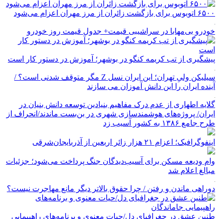
۶۵۰۰ اتوبوس برای بازگشت زائران از مرز مهران اعزام می‌شود
خودرو بی‌مهابا در سراشیبی قیمت+ جدول قیمت روز خودرو
پیشگیری از تب کریمه کنگو در بوشهر؛ آموزش در دستور کار است
سیلیکن ولیِ تهران؛ این ایران نسل Z مگر متوقف شدنی است؟ /
آینده ایران را این دانش آموزان می سازند
گلایه اطهاری از عدم درک مفاهیم بنیادین توسعه دانش بنیان در
ایران/ پروژه‌های هوشمندسازی شهری در بن‌بست ماندند/انحراف از
طرح جامع ۱۳۸۶ به کشور آسیب زد
اینفوگرافیک؛ اعزام ۲۱ هزار زائر اربعین از آذربایجان‌شرقی
وام ودیعه مسکن برای آسیب‌دیدگان جنگ پرداخت می‌شود؛ جزئیات
مبالغ اعلام شد
دوراهی ماندن و رفتن / چرا حقوق بالاتر دیگر مانع مهاجرت نیست؟
طنین عشق در جغرافیای دل/حیات معنوی و برنامه‌های راهپیمایی