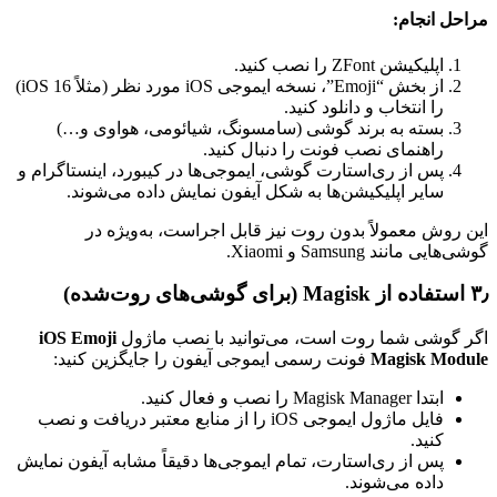
مراحل انجام:
اپلیکیشن ZFont را نصب کنید.
از بخش “Emoji”، نسخه ایموجی iOS مورد نظر (مثلاً iOS 16)
را انتخاب و دانلود کنید.
بسته به برند گوشی (سامسونگ، شیائومی، هواوی و…)
راهنمای نصب فونت را دنبال کنید.
پس از ری‌استارت گوشی، ایموجی‌ها در کیبورد، اینستاگرام و
سایر اپلیکیشن‌ها به شکل آیفون نمایش داده می‌شوند.
این روش معمولاً بدون روت نیز قابل اجراست، به‌ویژه در
گوشی‌هایی مانند Samsung و Xiaomi.
۳٫ استفاده از Magisk (برای گوشی‌های روت‌شده)
اگر گوشی شما روت است، می‌توانید با نصب ماژول
iOS Emoji
Magisk Module
فونت رسمی ایموجی آیفون را جایگزین کنید:
ابتدا Magisk Manager را نصب و فعال کنید.
فایل ماژول ایموجی iOS را از منابع معتبر دریافت و نصب
کنید.
پس از ری‌استارت، تمام ایموجی‌ها دقیقاً مشابه آیفون نمایش
داده می‌شوند.