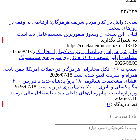
است.
۲۲۷۲۲۷
بعدی :
رایتل در کنار مردم شریف هرمزگان؛ ارتباطی بی‌وقفه در
روزهای سخت
قبلی :
این نسخه از ویندوز منفورترین سیستم‌عامل دنیا است
به اشتراک بگذارید
https://eetelaateiran.com/?p=113718
خاموشی سراسری، اتصال اینترنت کوبا را مختل کرد
2026/08/03
مشاهده اولین نسخه One UI 9.5 روی سرورهای سامسونگ
2026/08/03
آسیب به ۱۱۶ دکل مخابراتی هرمزگان در حملات آمریکا؛ تلفن ثابت،
همراه و اینترنت ‌قطع شده است
2026/07/18
افشای مشخصات شیائومی ۱۸ پرو/ پادشاه جدید با دوربین ۲۰۰
مگاپیکسلی و باتری ۷۰۰۰ میلی‌آمپری در راه است
2026/07/18
وزیر ارتباطات: پیام‌رسان‌های داخلی باید به استقلال مالی برسند
2026/07/18
تعداد دیدگاه :
0