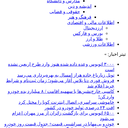
مدارس و دانشگاه
اندیشه و دین
حقوقی و قضایی
فرهنگ و هنر
اطلاعات مالی و اقتصادی
ارزدیجیتال
بورس و فارکس
طلا و ارز
اطلاعات ورزشی
تیتر اخبار: »
۳۰۰۰ اتوبوس وعده داده شده هنوز وارد طرح اربعین نشده
است
تونل زیارباغ جاده هراز امسال به بهره‌برداری می‌رسد
فروش فوری دنا پلاس آغاز می‌شود؛ زمان ثبت‌نام و شرایط
خرید اعلام شد
کاسبی خارج‌نشین‌ها با سهمیه اقامت / ۸ میلیارد بده خودرو
وارد کن!
خاموشی سراسری، اتصال اینترنت کوبا را مختل کرد
افت ۲۴ درصدی تولید خودرو در کشور
۶۵۰۰ اتوبوس برای بازگشت زائران از مرز مهران اعزام
می‌شود
خودرو بی‌مهابا در سراشیبی قیمت+ جدول قیمت روز خودرو