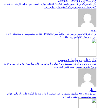
کارشناس روابط عمومی
اگر دقت رنگ برایتان مهم باشد، ProArt انتخاب بهتری است چون برای کارهای حرفه‌ای
کالیبره شده و پوشش رنگ گسترده‌تری دارد. ام...
امیر
برای کارهای تدوین و طراحی، واقعاً سری ProArt اختلاف محسوسی با مدل‌های TUF
داره یا بیشتر تفاوتش روی کاغذه؟...
کارشناس روابط عمومی
بله، این ارقام برآوردی هستند و نرخ نهایی با توجه به اعلام سازمان حج و زیارت، نرخ ارز
و نوع کاروان ممکن است تغییر کند. به...
ستار
این بازه ۷۸ تا ۸۵ میلیون تومان بر چه اساسی اعلام شده؟ امکان داره تا زمان اعزام
تغییر محسوسی داشته باشه؟...