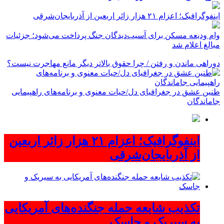
اینفوگرافیک؛ اعزام ۲۱ هزار زائر اربعین از آذربایجان‌شرقی
وام ودیعه مسکن برای آسیب‌دیدگان جنگ پرداخت می‌شود؛ جزئیات
مبالغ اعلام شد
دوراهی ماندن و رفتن / چرا حقوق بالاتر دیگر مانع مهاجرت نیست؟
طنین عشق در جغرافیای دل/حیات معنوی و برنامه‌های راهپیمایی
جاماندگان
اینفوگرافیک؛ اعزام ۲۱ هزار زائر اربعین
از آذربایجان‌شرقی
تکذیب شایعه حمله جنگنده‌های آمریکایی
به سیریک و جاسک