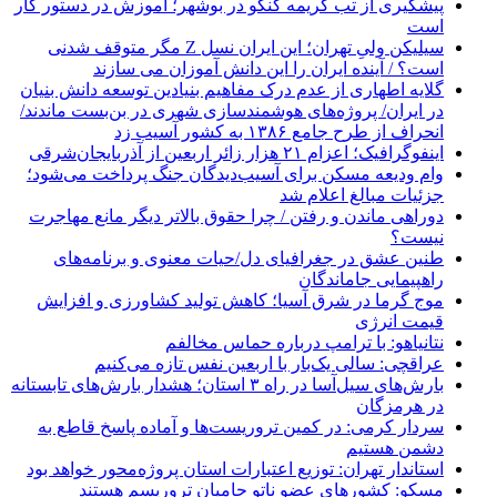
پیشگیری از تب کریمه کنگو در بوشهر؛ آموزش در دستور کار
است
سیلیکن ولیِ تهران؛ این ایران نسل Z مگر متوقف شدنی
است؟ / آینده ایران را این دانش آموزان می سازند
گلایه اطهاری از عدم درک مفاهیم بنیادین توسعه دانش بنیان
در ایران/ پروژه‌های هوشمندسازی شهری در بن‌بست ماندند/
انحراف از طرح جامع ۱۳۸۶ به کشور آسیب زد
اینفوگرافیک؛ اعزام ۲۱ هزار زائر اربعین از آذربایجان‌شرقی
وام ودیعه مسکن برای آسیب‌دیدگان جنگ پرداخت می‌شود؛
جزئیات مبالغ اعلام شد
دوراهی ماندن و رفتن / چرا حقوق بالاتر دیگر مانع مهاجرت
نیست؟
طنین عشق در جغرافیای دل/حیات معنوی و برنامه‌های
راهپیمایی جاماندگان
موج گرما در شرق آسیا؛ کاهش تولید کشاورزی و افزایش
قیمت انرژی
نتانیاهو: با ترامپ درباره حماس مخالفم
عراقچی: سالی یک‌بار با اربعین نفس تازه می‌کنیم
بارش‌های سیل‌آسا در راه ۳ استان؛ هشدار بارش‌های تابستانه
در هرمزگان
سردار کرمی: در کمین تروریست‌ها و آماده پاسخ قاطع به
دشمن هستیم
استاندار تهران: توزیع اعتبارات استان پروژه‌محور خواهد بود
مسکو: کشورهای عضو ناتو حامیان تروریسم هستند