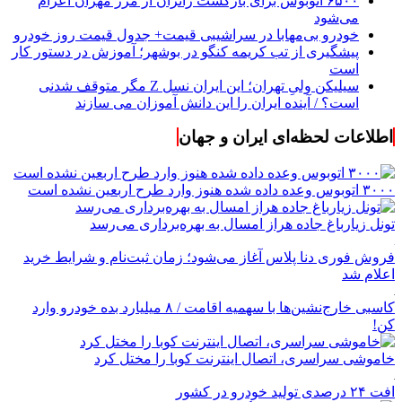
۶۵۰۰ اتوبوس برای بازگشت زائران از مرز مهران اعزام
می‌شود
خودرو بی‌مهابا در سراشیبی قیمت+ جدول قیمت روز خودرو
پیشگیری از تب کریمه کنگو در بوشهر؛ آموزش در دستور کار
است
سیلیکن ولیِ تهران؛ این ایران نسل Z مگر متوقف شدنی
است؟ / آینده ایران را این دانش آموزان می سازند
اطلاعات لحظه‌ای ایران و جهان
۳۰۰۰ اتوبوس وعده داده شده هنوز وارد طرح اربعین نشده است
تونل زیارباغ جاده هراز امسال به بهره‌برداری می‌رسد
فروش فوری دنا پلاس آغاز می‌شود؛ زمان ثبت‌نام و شرایط خرید
اعلام شد
کاسبی خارج‌نشین‌ها با سهمیه اقامت / ۸ میلیارد بده خودرو وارد
کن!
خاموشی سراسری، اتصال اینترنت کوبا را مختل کرد
افت ۲۴ درصدی تولید خودرو در کشور