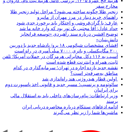
هزینه حج عمره ۱۴۰۵؛ بررسی کامل هزینه ثبت نام، کاروان و
مخارج سفر
زنجیر طلا چگونه ساخته می‌شود؟ مراحل تولید زنجیر طلا
راهنمای خرید دینار در مرز مهران از مانیرو
عارف: با گران‌فروشی و احتکار باید برخورد جدی شود
حداد عادل: آقا مجتبی یک نور بود که وارد خانه ما شد
توضیح افشین درباره سند راهبردی «توسعه فرانچایز
دانش‌بنیان»
افشای مشخصات شیائومی ۱۸ پرو/ پادشاه جدید با دوربین
۲۰۰ مگاپیکسلی و باتری ۷۰۰۰ میلی‌آمپری در راه است
آسیب به ۱۱۶ دکل مخابراتی هرمزگان در حملات آمریکا؛ تلفن
ثابت، همراه و اینترنت ‌قطع شده است
نقشه جدید بازده اجاره در تهران؛ سرمایه‌گذاری در کدام
مناطق به‌صرفه‌تر است؟
اولین قطار هیدروژنی هند راه‌اندازی شد
سائوتومه و پرنسیپ؛ مسیر جدید و قانونی اخذ پاسپورت دوم
برای ایرانیان
وزیر ارتباطات: پیام‌رسان‌های داخلی باید به استقلال مالی
برسند
ادامه ادعاهای سنتکام درباره محاصره دریایی ایران
ماشین‌ها شما را زیر نظر می‌گیرند