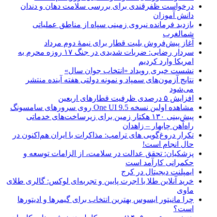
درخواست ظفرقندی برای بررسی سلامت دهان و دندان
دانش آموزان
بازدید فرمانده نیروی زمینی سپاه از مناطق عملیاتی
شمالغرب
آغاز پیش‌فروش بلیت قطار برای نیمۀ دوم مرداد
سردار رضایی: ضربات شدیدی در جنگ ۱۷ روزه محرم به
امریکا وارد کردیم
نشست خبری رویداد «انتخاب جوان سال»
نتایج آزمون‌های سمپاد و نمونه دولتی هفته آینده منتشر
می‌شود
افزایش ۵ درصدی ظرفیت قطارهای اربعین
مشاهده اولین نسخه One UI 9.5 روی سرورهای سامسونگ
پیش‌بینی ۱۳۰ هکتار زمین برای زیرساخت‌های خدماتی
راه‌آهن چابهار – زاهدان
تکرار دروغ‌گویی های ترامپ: مذاکرات با ایران هم‌اکنون در
حال انجام است!
پزشکیان: تحقق عدالت در سلامت، از الزامات توسعه و
حکمرانی کارآمد است
ایمپلنت دیجیتال در کرج
خرید آنلاین طلا با اجرت پایین و تجربه‌ای لوکس: گالری طلای
ماوی
چرا مانیتور ایسوس بهترین انتخاب برای گیمرها و ادیتورها
است؟