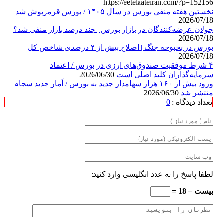
https://eetelaateiran.com/?p=152156
نخستین هفته منفی بورس در سال ۱۴۰۵ / بورس قرمزپوش شد
2026/07/18
جولان عرضه‌کنندگان در بازار بورس | چند درصد بازار منفی شد؟
2026/07/18
بورس در بحبوحه جنگ | اصلاح بیش از ۲ درصدی شاخص کل
2026/07/18
۴ شرط موفقیت صندوق‌های ارزی در بورس / اعتماد
سرمایه‌گذاران کلید اصلی است
2026/06/30
ورود بیش از ۱۶۰ هزار سهامدار جدید به بورس / آمار جدید سجام
منتشر شد
2026/06/30
تعداد دیدگاه :
0
لطفا پاسخ را به عدد انگلیسی وارد کنید:
بیست − 18 =