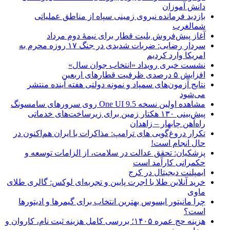
دانش آموزان
بازدید فرمانده نیروی زمینی سپاه از مناطق عملیاتی
شمالغرب
آغاز پیش‌فروش بلیت قطار برای نیمۀ دوم مرداد
سردار رضایی: ضربات شدیدی در جنگ ۱۷ روزه محرم به
امریکا وارد کردیم
نشست خبری رویداد «انتخاب جوان سال»
افزایش ۵ درصدی ظرفیت قطارهای اربعین
نتایج آزمون‌های سمپاد و نمونه دولتی هفته آینده منتشر
می‌شود
مشاهده اولین نسخه One UI 9.5 روی سرورهای سامسونگ
پیش‌بینی ۱۳۰ هکتار زمین برای زیرساخت‌های خدماتی
راه‌آهن چابهار – زاهدان
تکرار دروغ‌گویی های ترامپ: مذاکرات با ایران هم‌اکنون در
حال انجام است!
پزشکیان: تحقق عدالت در سلامت، از الزامات توسعه و
حکمرانی کارآمد است
ایمپلنت دیجیتال در کرج
خرید آنلاین طلا با اجرت پایین و تجربه‌ای لوکس: گالری طلای
ماوی
چرا مانیتور ایسوس بهترین انتخاب برای گیمرها و ادیتورها
است؟
هزینه حج عمره ۱۴۰۵؛ بررسی کامل هزینه ثبت نام، کاروان و