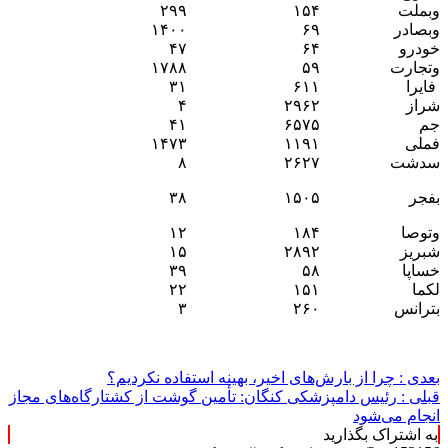
وبملت
۱۵۴
۲۹۹
وبصادر
۶۹
۱۴۰۰
خودرو
۶۴
۴۷
وتجارت
۵۹
۱۷۸۸
فایرا
۶۱۱
۳۱
شراز
۲۹۶۲
۴
جم
۶۵۷۵
۴۱
فملی
۱۱۹۱
۱۴۷۳
سدشت
۲۶۲۷
۸
بفجر
۱۵۰۵
۳۸
وتوصا
۱۸۴
۱۲
شبریز
۲۸۹۲
۱۵
خساپا
۵۸
۳۹
لکما
۱۵۱
۲۲
بترانس
۲۶۰
۳
بعدی :
چرا از بارش‌های اخیر، بهینه استفاده نکردیم؟
قبلی :
رئیس دامپزشکی کنگان: تأمین گوشت از کشتارگاه‌های مجاز
انجام می‌شود
به اشتراک بگذارید