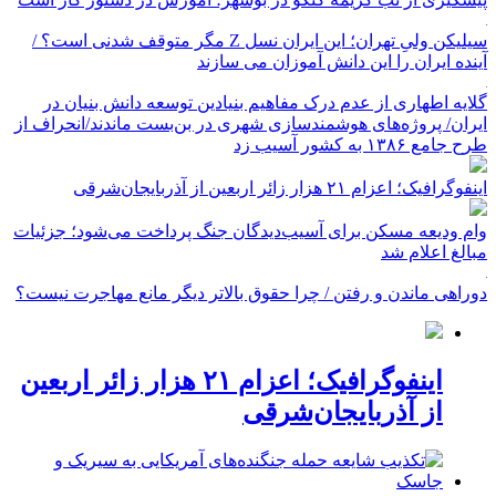
سیلیکن ولیِ تهران؛ این ایران نسل Z مگر متوقف شدنی است؟ /
آینده ایران را این دانش آموزان می سازند
گلایه اطهاری از عدم درک مفاهیم بنیادین توسعه دانش بنیان در
ایران/ پروژه‌های هوشمندسازی شهری در بن‌بست ماندند/انحراف از
طرح جامع ۱۳۸۶ به کشور آسیب زد
اینفوگرافیک؛ اعزام ۲۱ هزار زائر اربعین از آذربایجان‌شرقی
وام ودیعه مسکن برای آسیب‌دیدگان جنگ پرداخت می‌شود؛ جزئیات
مبالغ اعلام شد
دوراهی ماندن و رفتن / چرا حقوق بالاتر دیگر مانع مهاجرت نیست؟
اینفوگرافیک؛ اعزام ۲۱ هزار زائر اربعین
از آذربایجان‌شرقی