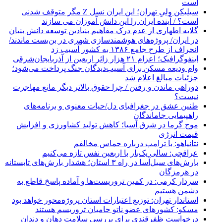
است
سیلیکن ولیِ تهران؛ این ایران نسل Z مگر متوقف شدنی
است؟ / آینده ایران را این دانش آموزان می سازند
گلایه اطهاری از عدم درک مفاهیم بنیادین توسعه دانش بنیان
در ایران/ پروژه‌های هوشمندسازی شهری در بن‌بست ماندند/
انحراف از طرح جامع ۱۳۸۶ به کشور آسیب زد
اینفوگرافیک؛ اعزام ۲۱ هزار زائر اربعین از آذربایجان‌شرقی
وام ودیعه مسکن برای آسیب‌دیدگان جنگ پرداخت می‌شود؛
جزئیات مبالغ اعلام شد
دوراهی ماندن و رفتن / چرا حقوق بالاتر دیگر مانع مهاجرت
نیست؟
طنین عشق در جغرافیای دل/حیات معنوی و برنامه‌های
راهپیمایی جاماندگان
موج گرما در شرق آسیا؛ کاهش تولید کشاورزی و افزایش
قیمت انرژی
نتانیاهو: با ترامپ درباره حماس مخالفم
عراقچی: سالی یک‌بار با اربعین نفس تازه می‌کنیم
بارش‌های سیل‌آسا در راه ۳ استان؛ هشدار بارش‌های تابستانه
در هرمزگان
سردار کرمی: در کمین تروریست‌ها و آماده پاسخ قاطع به
دشمن هستیم
استاندار تهران: توزیع اعتبارات استان پروژه‌محور خواهد بود
مسکو: کشورهای عضو ناتو حامیان تروریسم هستند
درخواست ظفرقندی برای بررسی سلامت دهان و دندان