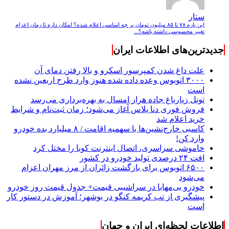
ستار
این بازه ۷۸ تا ۸۵ میلیون تومان بر چه اساسی اعلام شده؟ امکان داره تا زمان اعزام
تغییر محسوسی داشته باشه؟...
جدیدترین‌های اطلاعات ایران
علت داغ شدن کمپرسور اسکرو و بالا رفتن دمای آن
۳۰۰۰ اتوبوس وعده داده شده هنوز وارد طرح اربعین نشده
است
تونل زیارباغ جاده هراز امسال به بهره‌برداری می‌رسد
فروش فوری دنا پلاس آغاز می‌شود؛ زمان ثبت‌نام و شرایط
خرید اعلام شد
کاسبی خارج‌نشین‌ها با سهمیه اقامت / ۸ میلیارد بده خودرو
وارد کن!
خاموشی سراسری، اتصال اینترنت کوبا را مختل کرد
افت ۲۴ درصدی تولید خودرو در کشور
۶۵۰۰ اتوبوس برای بازگشت زائران از مرز مهران اعزام
می‌شود
خودرو بی‌مهابا در سراشیبی قیمت+ جدول قیمت روز خودرو
پیشگیری از تب کریمه کنگو در بوشهر؛ آموزش در دستور کار
است
اطلاعات لحظه‌ای ایران و جهان