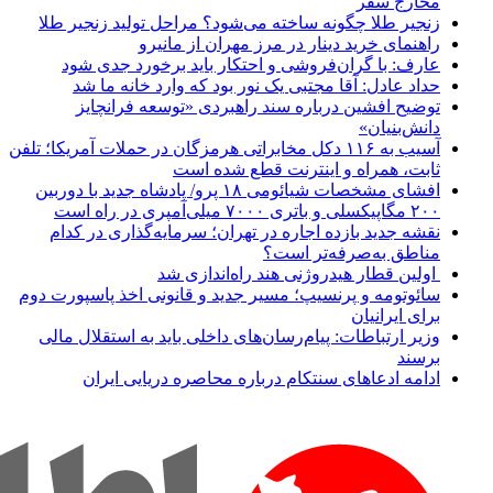
مخارج سفر
زنجیر طلا چگونه ساخته می‌شود؟ مراحل تولید زنجیر طلا
راهنمای خرید دینار در مرز مهران از مانیرو
عارف: با گران‌فروشی و احتکار باید برخورد جدی شود
حداد عادل: آقا مجتبی یک نور بود که وارد خانه ما شد
توضیح افشین درباره سند راهبردی «توسعه فرانچایز
دانش‌بنیان»
آسیب به ۱۱۶ دکل مخابراتی هرمزگان در حملات آمریکا؛ تلفن
ثابت، همراه و اینترنت ‌قطع شده است
افشای مشخصات شیائومی ۱۸ پرو/ پادشاه جدید با دوربین
۲۰۰ مگاپیکسلی و باتری ۷۰۰۰ میلی‌آمپری در راه است
نقشه جدید بازده اجاره در تهران؛ سرمایه‌گذاری در کدام
مناطق به‌صرفه‌تر است؟
اولین قطار هیدروژنی هند راه‌اندازی شد
سائوتومه و پرنسیپ؛ مسیر جدید و قانونی اخذ پاسپورت دوم
برای ایرانیان
وزیر ارتباطات: پیام‌رسان‌های داخلی باید به استقلال مالی
برسند
ادامه ادعاهای سنتکام درباره محاصره دریایی ایران