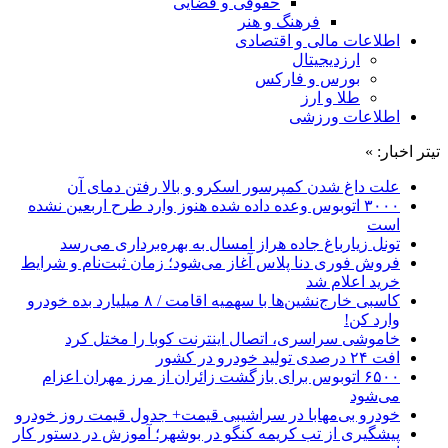
حقوقی و قضایی
فرهنگ و هنر
اطلاعات مالی و اقتصادی
ارزدیجیتال
بورس و فارکس
طلا و ارز
اطلاعات ورزشی
تیتر اخبار: »
علت داغ شدن کمپرسور اسکرو و بالا رفتن دمای آن
۳۰۰۰ اتوبوس وعده داده شده هنوز وارد طرح اربعین نشده
است
تونل زیارباغ جاده هراز امسال به بهره‌برداری می‌رسد
فروش فوری دنا پلاس آغاز می‌شود؛ زمان ثبت‌نام و شرایط
خرید اعلام شد
کاسبی خارج‌نشین‌ها با سهمیه اقامت / ۸ میلیارد بده خودرو
وارد کن!
خاموشی سراسری، اتصال اینترنت کوبا را مختل کرد
افت ۲۴ درصدی تولید خودرو در کشور
۶۵۰۰ اتوبوس برای بازگشت زائران از مرز مهران اعزام
می‌شود
خودرو بی‌مهابا در سراشیبی قیمت+ جدول قیمت روز خودرو
پیشگیری از تب کریمه کنگو در بوشهر؛ آموزش در دستور کار