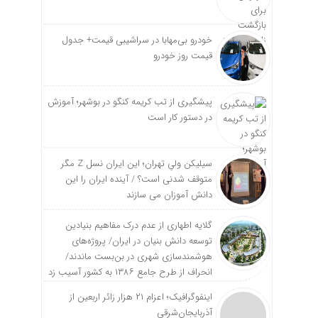
خودرو بی‌مهابا در سراشیبی قیمت+ جدول
قیمت روز خودرو
پیشگیری از تب کریمه کنگو در بوشهر؛ آموزش
در دستور کار است
سیلیکن ولیِ تهران؛ این ایران نسل Z مگر
متوقف شدنی است؟ / آینده ایران را این
دانش آموزان می سازند
گلایه اطهاری از عدم درک مفاهیم بنیادین
توسعه دانش بنیان در ایران/ پروژه‌های
هوشمندسازی شهری در بن‌بست ماندند/
انحراف از طرح جامع ۱۳۸۶ به کشور آسیب زد
اینفوگرافیک؛ اعزام ۲۱ هزار زائر اربعین از
آذربایجان‌شرقی