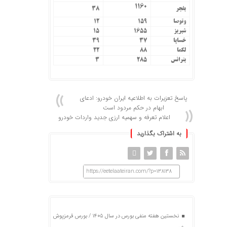
۱۱۶۰
بفجر
۳۸
وتوصا
۱۵۹
۱۲
شبریز
۱۶۵۵
۱۵
خساپا
۳۷
۳۹
لکما
۸۸
۲۲
بترانس
۲۸۵
۳
پاسخ تعزیرات به اطلاعیه ایران خودرو: ادعای
ابهام در حکم مردود است
اعلام تعرفه و سهمیه ارزی جدید واردات خودرو
به اشتراک بگذارید
https://eetelaateiran.com/?p=138138
نخستین هفته منفی بورس در سال ۱۴۰۵ / بورس قرمزپوش