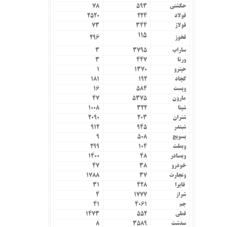
حکشتی‌
۵۹۳
۷۸
فولاد
۲۲۴
۲۵۲۰
فولاژ
۳۴۴
۷۳
۱۱۵
فخوز
۲۹۶
ساراب
۳۷۹۵
۳
ورنا
۴۴۷
۳
حپترو
۱۳۷۰
۱
کچاد
۱۹۲
۱۸۱
وپست
۵۸۴
۱۶
مارون
۵۳۷۵
۴۷
شپنا
۳۲۲
۱۰۰۸
شتران
۲۰۳
۲۰۹۰
شبندر
۹۴۵
۹۱۲
بسویچ
۵۰۸
۹
وبملت
۱۰۴
۲۹۹
وبصادر
۴۸
۱۴۰۰
خودرو
۳۸
۴۷
وتجارت
۳۷
۱۷۸۸
فایرا
۴۲۸
۳۱
شراز
۱۷۷۷
۴
جم
۴۰۶۱
۴۱
فملی
۵۵۲
۱۴۷۳
سدشت
۳۵۸۹
۸