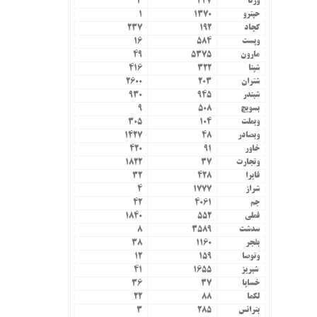
ورنا
۴۴۷
۳
حپترو
۱۳۷۰
۱
کچاد
۱۹۲
۲۳۷
وپست
۵۸۴
۱۶
مارون
۵۳۷۵
۴۹
شپنا
۳۲۲
۴۱۶
شتران
۲۰۳
۲۶۰۰
شبندر
۹۴۵
۹۳۰
بسویچ
۵۰۸
۹
وبملت
۱۰۴
۳۰۵
وبصادر
۴۸
۱۴۲۷
خاور
۹۱
۴۲۰
وتجارت
۳۷
۱۸۲۲
فایرا
۴۲۸
۳۲
شراز
۱۷۷۷
۴
جم
۴۰۶۱
۴۲
فملی
۵۵۲
۱۸۴۰
سدشت
۳۵۸۹
۸
بفجر
۱۱۶۰
۳۸
وتوصا
۱۵۹
۱۲
شبریز
۱۶۵۵
۴۱
خساپا
۳۷
۳۶
لکما
۸۸
۲۲
بترانس
۲۸۵
۳