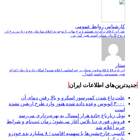
کارشناس روابط عمومی
بله، این ارقام برآوردی هستند و نرخ نهایی با توجه به اعلام سازمان حج و زیارت، نرخ ارز
و نوع کاروان ممکن است تغییر کند. به...
ستار
این بازه ۷۸ تا ۸۵ میلیون تومان بر چه اساسی اعلام شده؟ امکان داره تا زمان اعزام
تغییر محسوسی داشته باشه؟...
جدیدترین‌های اطلاعات ایران
علت داغ شدن کمپرسور اسکرو و بالا رفتن دمای آن
۳۰۰۰ اتوبوس وعده داده شده هنوز وارد طرح اربعین نشده
است
تونل زیارباغ جاده هراز امسال به بهره‌برداری می‌رسد
فروش فوری دنا پلاس آغاز می‌شود؛ زمان ثبت‌نام و شرایط
خرید اعلام شد
کاسبی خارج‌نشین‌ها با سهمیه اقامت / ۸ میلیارد بده خودرو
وارد کن!