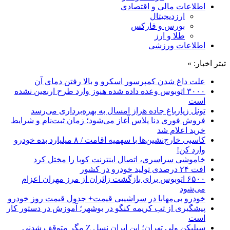
اطلاعات مالی و اقتصادی
ارزدیجیتال
بورس و فارکس
طلا و ارز
اطلاعات ورزشی
تیتر اخبار: »
علت داغ شدن کمپرسور اسکرو و بالا رفتن دمای آن
۳۰۰۰ اتوبوس وعده داده شده هنوز وارد طرح اربعین نشده
است
تونل زیارباغ جاده هراز امسال به بهره‌برداری می‌رسد
فروش فوری دنا پلاس آغاز می‌شود؛ زمان ثبت‌نام و شرایط
خرید اعلام شد
کاسبی خارج‌نشین‌ها با سهمیه اقامت / ۸ میلیارد بده خودرو
وارد کن!
خاموشی سراسری، اتصال اینترنت کوبا را مختل کرد
افت ۲۴ درصدی تولید خودرو در کشور
۶۵۰۰ اتوبوس برای بازگشت زائران از مرز مهران اعزام
می‌شود
خودرو بی‌مهابا در سراشیبی قیمت+ جدول قیمت روز خودرو
پیشگیری از تب کریمه کنگو در بوشهر؛ آموزش در دستور کار
است
سیلیکن ولیِ تهران؛ این ایران نسل Z مگر متوقف شدنی