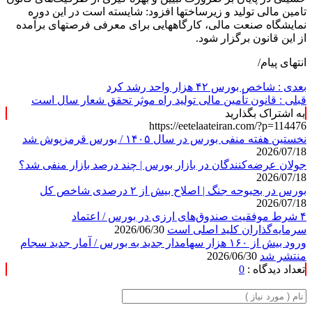
تامین مالی تولید و زیرساختها افزود: شایسته است در این دوره
نمایشگاه صنعت مالی، کارگاههایی برای معرفی فرصتهای برآمده
از این قانون برگزار شود.
انتهای پیام/
بعدی :
شاخص بورس ۴۲ هزار واحد رشد کرد
قبلی :
قانون تأمین مالی تولید راه موثر تحقق شعار سال است
به اشتراک بگذارید
https://eetelaateiran.com/?p=114476
نخستین هفته منفی بورس در سال ۱۴۰۵ / بورس قرمزپوش شد
2026/07/18
جولان عرضه‌کنندگان در بازار بورس | چند درصد بازار منفی شد؟
2026/07/18
بورس در بحبوحه جنگ | اصلاح بیش از ۲ درصدی شاخص کل
2026/07/18
۴ شرط موفقیت صندوق‌های ارزی در بورس / اعتماد
سرمایه‌گذاران کلید اصلی است
2026/06/30
ورود بیش از ۱۶۰ هزار سهامدار جدید به بورس / آمار جدید سجام
منتشر شد
2026/06/30
تعداد دیدگاه :
0