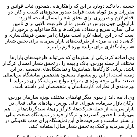
حسینی با تاکید دوباره بر این که راهکارهایی همچون ثبات قوانین و
مقررات و نیز کوتاه ‌شدن فرآیند صدور مجوزهای کسب و کار، دو
اقدام لازم و ضروری برای تحقق شعار امسال است، افزود:
بازارهایی چون بورس در کشور ما از ظرفیت بالایی برای تامین
مالی آسان، سریع و شفاف شرکت‌ها و بنگاه‌ها تولیدی برخوردار
است که در این رابطه لازم است متولیان امر ضمن فرهنگ‌سازی و
آگاهی دادن به مردم از ظرفیت‌های بازار سرمایه برای تحقق شعار
«سرمایه‌گذاری برای تولید» بهره لازم را ببرند.
وی اضافه کرد: یکی از بسترهای که می‌تواند ظرفیت‌های بازارها
مختلف از جمله بورس، بانک و بیمه را در تحقق شعار امسال اثرگذار
باشد، برپایی کارگاه‌ها، همایش‌ها و نمایشگاه‌های تخصصی در این
زمینه است. از این رو پیشنهاد می‌شود هفدهمین نمایشگاه بین‌المللی
صنعت مالی توجه ویژه‌ای به رفع موانع سرمایه‌گذاری در تولید با
بهره‌مندی از نظرات کارشناسان و متخصصان امر داشته باشد.
وی ادامه داد: از سوی دیگر نهادهای مختلف بویژه سازمان بورس،
ارکان بازار سرمایه، شورای عالی بورس، نهادهای مالی فعال در
بازار سرمایه از جمله شرکت‌ها، کارگزاری‌ها، سبدگردان‌ها و … هم
می‌توانند با حضور گسترده و اثرگذار خود در نمایشگاه صنعت مالی
از بستر مناسب و ظرفیت‌های این نمایشگاه برای جذب نقدینگی در
بازار سرمایه و کمک به تحقق شعار سال استفاده کنند.
رئیس کمیسیون اقتصادی مجلس تاکید کرد: هر چقدر تلاش کنیم