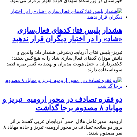
خوزستان در ورزشگاه شهدای فولاد اهواز برگزار می‌شود.
هشدار پلیس فتا: کدهای فعال‌سازی
«شاد» را در اختیار دیگران قرار ندهید
تبریز- پلیس فتای آذربایجان‌شرقی هشدار داد: والدین و
دانش‌آموزان کدهای فعال‌سازی شاد را به هیچ‌کس ندهند؛
کلاهبرداران با جعل هویت مدیران و تهدید به کسر نمره قصد
سوءاستفاده دارند.
دو فقره تصادف در محور ارومیه -تبریز و
مهاباد ۸ مصدوم برجا گذاشت
ارومیه- مدیرعامل هلال احمر آذربایجان غربی گفت: بر اثر
بروز دو سانحه تصادف در محور ارومیه- تبریز و جاده مهاباد ۸
نفر مصدوم شدند.