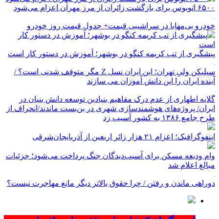
۶۵۰۰ اتوبوس برای بازگشت زائران از مرز مهران اعزام می‌شود
خودرو بی‌مهابا در سراشیبی قیمت+ جدول قیمت روز خودرو
پیشگیری از تب کریمه کنگو در بوشهر؛ آموزش در دستور کار است
سیلیکن ولیِ تهران؛ این ایران نسل Z مگر متوقف شدنی است؟ /
آینده ایران را این دانش آموزان می سازند
گلایه اطهاری از عدم درک مفاهیم بنیادین توسعه دانش بنیان در
ایران/ پروژه‌های هوشمندسازی شهری در بن‌بست ماندند/انحراف از
طرح جامع ۱۳۸۶ به کشور آسیب زد
اینفوگرافیک؛ اعزام ۲۱ هزار زائر اربعین از آذربایجان‌شرقی
وام ودیعه مسکن برای آسیب‌دیدگان جنگ پرداخت می‌شود؛ جزئیات
مبالغ اعلام شد
دوراهی ماندن و رفتن / چرا حقوق بالاتر دیگر مانع مهاجرت نیست؟