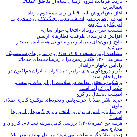
بازدید فرمانده نیروی زمینی سپاه از مناطق عملیاتی
شمالغرب
آغاز پیش‌فروش بلیت قطار برای نیمۀ دوم مرداد
سردار رضایی: ضربات شدیدی در جنگ ۱۷ روزه محرم به
امریکا وارد کردیم
نشست خبری رویداد «انتخاب جوان سال»
افزایش ۵ درصدی ظرفیت قطارهای اربعین
نتایج آزمون‌های سمپاد و نمونه دولتی هفته آینده منتشر
می‌شود
مشاهده اولین نسخه One UI 9.5 روی سرورهای سامسونگ
پیش‌بینی ۱۳۰ هکتار زمین برای زیرساخت‌های خدماتی
راه‌آهن چابهار – زاهدان
تکرار دروغ‌گویی های ترامپ: مذاکرات با ایران هم‌اکنون در
حال انجام است!
پزشکیان: تحقق عدالت در سلامت، از الزامات توسعه و
حکمرانی کارآمد است
ایمپلنت دیجیتال در کرج
خرید آنلاین طلا با اجرت پایین و تجربه‌ای لوکس: گالری طلای
ماوی
چرا مانیتور ایسوس بهترین انتخاب برای گیمرها و ادیتورها
است؟
هزینه حج عمره ۱۴۰۵؛ بررسی کامل هزینه ثبت نام، کاروان و
مخارج سفر
زنجیر طلا چگونه ساخته می‌شود؟ مراحل تولید زنجیر طلا