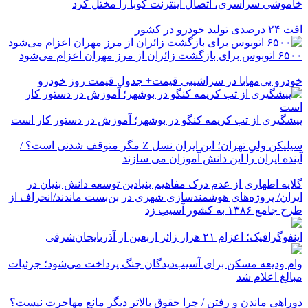
خاموشی سراسری، اتصال اینترنت کوبا را مختل کرد
افت ۲۴ درصدی تولید خودرو در کشور
۶۵۰۰ اتوبوس برای بازگشت زائران از مرز مهران اعزام می‌شود
خودرو بی‌مهابا در سراشیبی قیمت+ جدول قیمت روز خودرو
پیشگیری از تب کریمه کنگو در بوشهر؛ آموزش در دستور کار است
سیلیکن ولیِ تهران؛ این ایران نسل Z مگر متوقف شدنی است؟ /
آینده ایران را این دانش آموزان می سازند
گلایه اطهاری از عدم درک مفاهیم بنیادین توسعه دانش بنیان در
ایران/ پروژه‌های هوشمندسازی شهری در بن‌بست ماندند/انحراف از
طرح جامع ۱۳۸۶ به کشور آسیب زد
اینفوگرافیک؛ اعزام ۲۱ هزار زائر اربعین از آذربایجان‌شرقی
وام ودیعه مسکن برای آسیب‌دیدگان جنگ پرداخت می‌شود؛ جزئیات
مبالغ اعلام شد
دوراهی ماندن و رفتن / چرا حقوق بالاتر دیگر مانع مهاجرت نیست؟