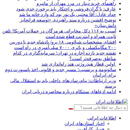
راهنمای خرید دینار در مرز مهران از مانیرو
عارف: با گران‌فروشی و احتکار باید برخورد جدی شود
حداد عادل: آقا مجتبی یک نور بود که وارد خانه ما شد
توضیح افشین درباره سند راهبردی «توسعه فرانچایز
دانش‌بنیان»
آسیب به ۱۱۶ دکل مخابراتی هرمزگان در حملات آمریکا؛ تلفن
ثابت، همراه و اینترنت ‌قطع شده است
افشای مشخصات شیائومی ۱۸ پرو/ پادشاه جدید با دوربین
۲۰۰ مگاپیکسلی و باتری ۷۰۰۰ میلی‌آمپری در راه است
نقشه جدید بازده اجاره در تهران؛ سرمایه‌گذاری در کدام
مناطق به‌صرفه‌تر است؟
اولین قطار هیدروژنی هند راه‌اندازی شد
سائوتومه و پرنسیپ؛ مسیر جدید و قانونی اخذ پاسپورت دوم
برای ایرانیان
وزیر ارتباطات: پیام‌رسان‌های داخلی باید به استقلال مالی
برسند
ادامه ادعاهای سنتکام درباره محاصره دریایی ایران
اطلاعات‌ ‎ایرانی
اخبار استان‌های ایران
همیار کارآفرین