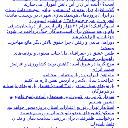
است؟ / آینده ایران را این دانش آموزان می سازند
گلایه اطهاری از عدم درک مفاهیم بنیادین توسعه دانش بنیان
در ایران/ پروژه‌های هوشمندسازی شهری در بن‌بست ماندند/
انحراف از طرح جامع ۱۳۸۶ به کشور آسیب زد
اینفوگرافیک؛ اعزام ۲۱ هزار زائر اربعین از آذربایجان‌شرقی
وام ودیعه مسکن برای آسیب‌دیدگان جنگ پرداخت می‌شود؛
جزئیات مبالغ اعلام شد
دوراهی ماندن و رفتن / چرا حقوق بالاتر دیگر مانع مهاجرت
نیست؟
طنین عشق در جغرافیای دل/حیات معنوی و برنامه‌های
راهپیمایی جاماندگان
موج گرما در شرق آسیا؛ کاهش تولید کشاورزی و افزایش
قیمت انرژی
نتانیاهو: با ترامپ درباره حماس مخالفم
عراقچی: سالی یک‌بار با اربعین نفس تازه می‌کنیم
بارش‌های سیل‌آسا در راه ۳ استان؛ هشدار بارش‌های تابستانه
در هرمزگان
سردار کرمی: در کمین تروریست‌ها و آماده پاسخ قاطع به
دشمن هستیم
استاندار تهران: توزیع اعتبارات استان پروژه‌محور خواهد بود
مسکو: کشورهای عضو ناتو حامیان تروریسم هستند
درخواست ظفرقندی برای بررسی سلامت دهان و دندان
دانش آموزان