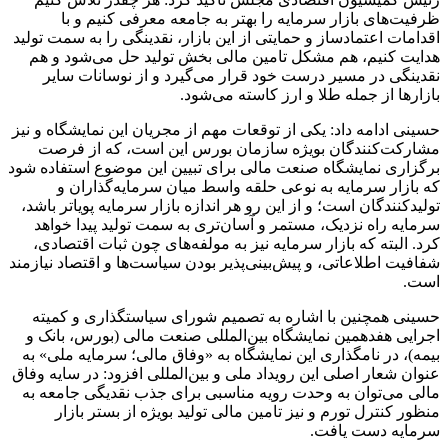
ظرفیت‌های بازار سرمایه را بهتر به جامعه معرفی کنیم و با
اقدامات اعتمادساز و حمایتی از این بازار، نقدینگی را به سمت تولید
هدایت کنیم، هم مشکل تامین مالی بخش تولید حل می‌شود و هم
نقدینگی در مسیر درست خود قرار می‌گیرد و از نوسانات سایر
بازارها از جمله طلا و ارز کاسته می‌شود.
حسینی ادامه داد: یکی از توقعات مهم از مجریان این نمایشگاه و نیز
مشارکت‌کنندگان بویژه سازمان بورس این است، که از فرصت
برگزاری نمایشگاه صنعت مالی برای تبیین این موضوع استفاده شود
که بازار سرمایه به نوعی حلقه واسط میان سرمایه‌گذاران و
تولیدکنندگان است؛ و از این رو هر اندازه بازار سرمایه پویاتر باشد،
سرمایه راه نزدیک، مستمر و آسان‌تری به سمت تولید پیدا خواهد
کرد. البته که بازار سرمایه نیز به مولفه‌های چون ثبات اقتصادی،
شفافیت اطلاعاتی، و پیش‌بینی‌پذیر بودن سیاست‌ها و اقتصاد نیازمند
است.
حسینی همچنین با اشاره به تصمیم شورای سیاستگذاری و کمیته
اجرایی هفدهمین نمایشگاه بین‌المللی صنعت مالی (بورس، بانک و
بیمه)، در نامگذاری این نمایشگاه به «وفاق مالی؛ سرمایه ملی» به
عنوان شعار اصلی این رویداد ملی و بین‌المللی افزود: در سایه وفاق
مالی می‌توان به وحدت رویه مناسبی برای جذب نقدیگی جامعه به
منظور کنترل تورم و نیز تامین مالی تولید بویژه از بستر بازار
سرمایه دست یافت.