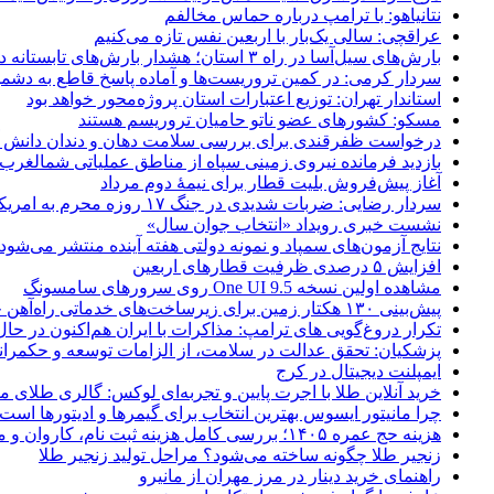
نتانیاهو: با ترامپ درباره حماس مخالفم
عراقچی: سالی یک‌بار با اربعین نفس تازه می‌کنیم
بارش‌های سیل‌آسا در راه ۳ استان؛ هشدار بارش‌های تابستانه در هرمزگان
سردار کرمی: در کمین تروریست‌ها و آماده پاسخ قاطع به دشم
استاندار تهران: توزیع اعتبارات استان پروژه‌محور خواهد بود
مسکو: کشورهای عضو ناتو حامیان تروریسم هستند
درخواست ظفرقندی برای بررسی سلامت دهان و دندان دانش آ
بازدید فرمانده نیروی زمینی سپاه از مناطق عملیاتی شمالغرب
آغاز پیش‌فروش بلیت قطار برای نیمۀ دوم مرداد
سردار رضایی: ضربات شدیدی در جنگ ۱۷ روزه محرم به امریکا وارد کردیم
نشست خبری رویداد «انتخاب جوان سال»
نتایج آزمون‌های سمپاد و نمونه دولتی هفته آینده منتشر می‌شود
افزایش ۵ درصدی ظرفیت قطارهای اربعین
مشاهده اولین نسخه One UI 9.5 روی سرورهای سامسونگ
پیش‌بینی ۱۳۰ هکتار زمین برای زیرساخت‌های خدماتی راه‌آهن چابهار – زاهدان
تکرار دروغ‌گویی های ترامپ: مذاکرات با ایران هم‌اکنون در حا
پزشکیان: تحقق عدالت در سلامت، از الزامات توسعه و حکمرا
ایمپلنت دیجیتال در کرج
خرید آنلاین طلا با اجرت پایین و تجربه‌ای لوکس: گالری طلای م
چرا مانیتور ایسوس بهترین انتخاب برای گیمرها و ادیتورها است
هزینه حج عمره ۱۴۰۵؛ بررسی کامل هزینه ثبت نام، کاروان و مخارج سفر
زنجیر طلا چگونه ساخته می‌شود؟ مراحل تولید زنجیر طلا
راهنمای خرید دینار در مرز مهران از مانیرو