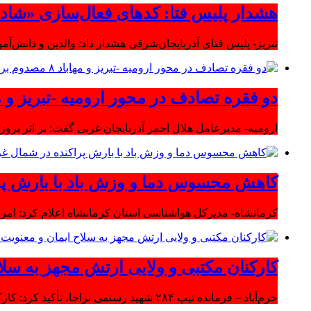
هشدار پلیس فتا: کدهای فعال‌سازی «شاد» ر
تبریز- پلیس فتای آذربایجان‌شرقی هشدار داد: والدین و دانش‌آ
دو فقره تصادف در محور ارومیه -تبریز و مهاباد ۸ مصدوم بر
ارومیه- مدیرعامل هلال احمر آذربایجان غربی گفت: بر اثر بروز دو سانحه 
کاهش محسوس دما و وزش باد با بارش پر
کرمانشاه- مدیرکل هواشناسی استان کرمانشاه اعلام کرد: امرو
کارکنان مکتبی و ولایی ارتش مجهز به سلا
خرم‌آباد – فرمانده تیپ ۲۸۴ شهید رستمی نزاجا، تأکید کرد: کارکنان مکتبی و ولایی ارتش مجهز به سلاح ایمان و معنویت هستند.