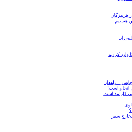
ن هستیم
موزان
ل انجام است!
نی کارآمد است
اوی
؟