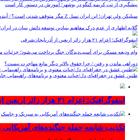
پیشگیری از تب کریمه کنگو در بوشهر؛ آموزش در دستور کار است
سیلیکن ولیِ تهران؛ این ایران نسل Z مگر متوقف شدنی است؟ / آینده ایران را این دانش آموزان می سازند
گلایه اطهاری از عدم درک مفاهیم بنیادین توسعه دانش بنیان در ایران/ پروژه‌
اینفوگرافیک؛ اعزام ۲۱ هزار زائر اربعین از آذربایجان‌شرقی
وام ودیعه مسکن برای آسیب‌دیدگان جنگ پرداخت می‌شود؛ جزئیات مب
دوراهی ماندن و رفتن / چرا حقوق بالاتر دیگر مانع مهاجرت نیست؟
طنین عشق در جغرافیای دل/حیات معنوی و برنامه‌های راهپیمایی جام
اینفوگرافیک؛ اعزام ۲۱ هزار زائر اربعین از آذربایجان‌شرقی
تکذیب شایعه حمله جنگنده‌های آمریکایی