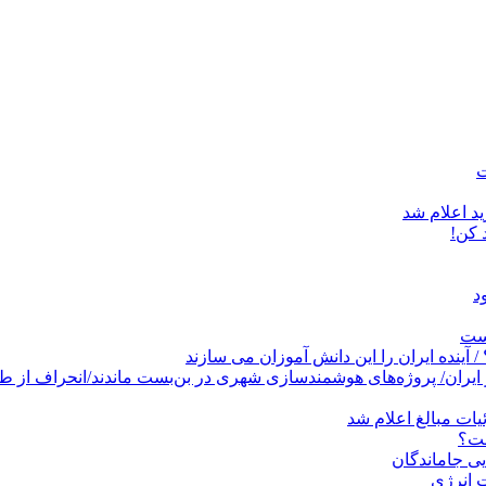
د اعلام شد
است
پروژه‌های هوشمندسازی شهری در بن‌بست ماندند/انحراف از طرح جامع ۱۳۸۶ به کشو
ات مبالغ اعلام شد
ست؟
ی جاماندگان
 انرژی