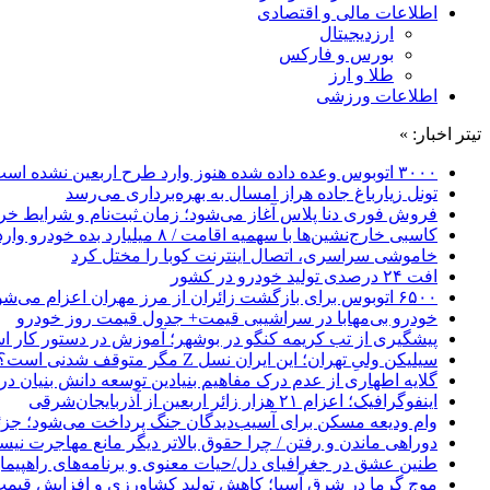
اطلاعات مالی و اقتصادی
ارزدیجیتال
بورس و فارکس
طلا و ارز
اطلاعات ورزشی
تیتر اخبار: »
۳۰۰۰ اتوبوس وعده داده شده هنوز وارد طرح اربعین نشده است
تونل زیارباغ جاده هراز امسال به بهره‌برداری می‌رسد
فروش فوری دنا پلاس آغاز می‌شود؛ زمان ثبت‌نام و شرایط خری
کاسبی خارج‌نشین‌ها با سهمیه اقامت / ۸ میلیارد بده خودرو وارد کن!
خاموشی سراسری، اتصال اینترنت کوبا را مختل کرد
افت ۲۴ درصدی تولید خودرو در کشور
۶۵۰۰ اتوبوس برای بازگشت زائران از مرز مهران اعزام می‌شود
خودرو بی‌مهابا در سراشیبی قیمت+ جدول قیمت روز خودرو
پیشگیری از تب کریمه کنگو در بوشهر؛ آموزش در دستور کار 
سیلیکن ولیِ تهران؛ این ایران نسل Z مگر متوقف شدنی است؟ / آینده ایران را این دانش آموزان می سازند
گلایه اطهاری از عدم درک مفاهیم بنیادین توسعه دانش بنیان در ایران/ 
اینفوگرافیک؛ اعزام ۲۱ هزار زائر اربعین از آذربایجان‌شرقی
وام ودیعه مسکن برای آسیب‌دیدگان جنگ پرداخت می‌شود؛ جزئی
دوراهی ماندن و رفتن / چرا حقوق بالاتر دیگر مانع مهاجرت نی
طنین عشق در جغرافیای دل/حیات معنوی و برنامه‌های راهپیمای
موج گرما در شرق آسیا؛ کاهش تولید کشاورزی و افزایش قیمت