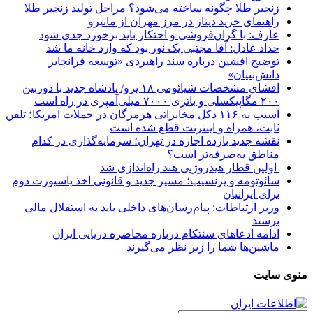
زنجیر طلا چگونه ساخته می‌شود؟ مراحل تولید زنجیر طلا
راهنمای خرید دینار در مرز مهران از مانیرو
عارف: با گران‌فروشی و احتکار باید برخورد جدی شود
حداد عادل: آقا مجتبی یک نور بود که وارد خانه ما شد
توضیح افشین درباره سند راهبردی «توسعه فرانچایز
دانش‌بنیان»
افشای مشخصات شیائومی ۱۸ پرو/ پادشاه جدید با دوربین
۲۰۰ مگاپیکسلی و باتری ۷۰۰۰ میلی‌آمپری در راه است
آسیب به ۱۱۶ دکل مخابراتی هرمزگان در حملات آمریکا؛ تلفن
ثابت، همراه و اینترنت ‌قطع شده است
نقشه جدید بازده اجاره در تهران؛ سرمایه‌گذاری در کدام
مناطق به‌صرفه‌تر است؟
اولین قطار هیدروژنی هند راه‌اندازی شد
سائوتومه و پرنسیپ؛ مسیر جدید و قانونی اخذ پاسپورت دوم
برای ایرانیان
وزیر ارتباطات: پیام‌رسان‌های داخلی باید به استقلال مالی
برسند
ادامه ادعاهای سنتکام درباره محاصره دریایی ایران
ماشین‌ها شما را زیر نظر می‌گیرند
منوی سایت