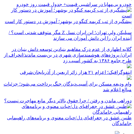
خودرو بی‌مهابا در سراشیبی قیمت+ جدول قیمت روز خودرو
پیشگیری از تب کریمه کنگو در بوشهر؛ آموزش در دستور کار است
سیلیکن ولیِ تهران؛ این ایران نسل Z مگر متوقف شدنی است؟ /
آینده ایران را این دانش آموزان می سازند
گلایه اطهاری از عدم درک مفاهیم بنیادین توسعه دانش بنیان در
ایران/ پروژه‌های هوشمندسازی شهری در بن‌بست ماندند/انحراف از
طرح جامع ۱۳۸۶ به کشور آسیب زد
اینفوگرافیک؛ اعزام ۲۱ هزار زائر اربعین از آذربایجان‌شرقی
وام ودیعه مسکن برای آسیب‌دیدگان جنگ پرداخت می‌شود؛ جزئیات
مبالغ اعلام شد
دوراهی ماندن و رفتن / چرا حقوق بالاتر دیگر مانع مهاجرت نیست؟
طنین عشق در جغرافیای دل/حیات معنوی و برنامه‌های راهپیمایی
جاماندگان