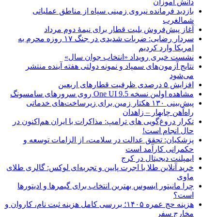
دانش آموزان
بازدید فرمانده نیروی زمینی سپاه از مناطق عملیاتی
شمالغرب
آغاز پیش‌فروش بلیت قطار برای نیمۀ دوم مرداد
سردار رضایی: ضربات شدیدی در جنگ ۱۷ روزه محرم به
امریکا وارد کردیم
نشست خبری رویداد «انتخاب جوان سال»
نتایج آزمون‌های سمپاد و نمونه دولتی هفته آینده منتشر
می‌شود
افزایش ۵ درصدی ظرفیت قطارهای اربعین
مشاهده اولین نسخه One UI 9.5 روی سرورهای سامسونگ
پیش‌بینی ۱۳۰ هکتار زمین برای زیرساخت‌های خدماتی
راه‌آهن چابهار – زاهدان
تکرار دروغ‌گویی های ترامپ: مذاکرات با ایران هم‌اکنون در
حال انجام است!
پزشکیان: تحقق عدالت در سلامت، از الزامات توسعه و
حکمرانی کارآمد است
ایمپلنت دیجیتال در کرج
خرید آنلاین طلا با اجرت پایین و تجربه‌ای لوکس: گالری طلای
ماوی
چرا مانیتور ایسوس بهترین انتخاب برای گیمرها و ادیتورها
است؟
هزینه حج عمره ۱۴۰۵؛ بررسی کامل هزینه ثبت نام، کاروان و
مخارج سفر