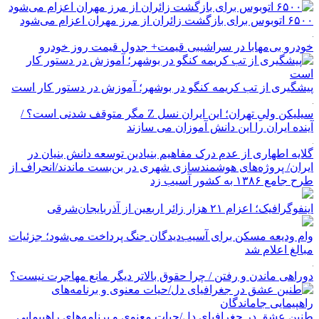
۶۵۰۰ اتوبوس برای بازگشت زائران از مرز مهران اعزام می‌شود
خودرو بی‌مهابا در سراشیبی قیمت+ جدول قیمت روز خودرو
پیشگیری از تب کریمه کنگو در بوشهر؛ آموزش در دستور کار است
سیلیکن ولیِ تهران؛ این ایران نسل Z مگر متوقف شدنی است؟ /
آینده ایران را این دانش آموزان می سازند
گلایه اطهاری از عدم درک مفاهیم بنیادین توسعه دانش بنیان در
ایران/ پروژه‌های هوشمندسازی شهری در بن‌بست ماندند/انحراف از
طرح جامع ۱۳۸۶ به کشور آسیب زد
اینفوگرافیک؛ اعزام ۲۱ هزار زائر اربعین از آذربایجان‌شرقی
وام ودیعه مسکن برای آسیب‌دیدگان جنگ پرداخت می‌شود؛ جزئیات
مبالغ اعلام شد
دوراهی ماندن و رفتن / چرا حقوق بالاتر دیگر مانع مهاجرت نیست؟
طنین عشق در جغرافیای دل/حیات معنوی و برنامه‌های راهپیمایی