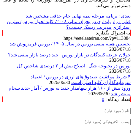
‌دسترس‌تر می‌کند.
بعدی :
برنامه مرحله نیمه نهایی جام حذفی مشخص شد
قبلی :
راز پایداری در بحران مالی ۲۰۰۸، کلید تحول بورس/ بهترین
استراتژی مدیریت ریسک چیست؟
به اشتراک بگذارید
https://eetelaateiran.com/?p=113884
نخستین هفته منفی بورس در سال ۱۴۰۵ / بورس قرمزپوش شد
2026/07/18
جولان عرضه‌کنندگان در بازار بورس | چند درصد بازار منفی شد؟
2026/07/18
بورس در بحبوحه جنگ | اصلاح بیش از ۲ درصدی شاخص کل
2026/07/18
۴ شرط موفقیت صندوق‌های ارزی در بورس / اعتماد
سرمایه‌گذاران کلید اصلی است
2026/06/30
ورود بیش از ۱۶۰ هزار سهامدار جدید به بورس / آمار جدید سجام
منتشر شد
2026/06/30
تعداد دیدگاه :
0