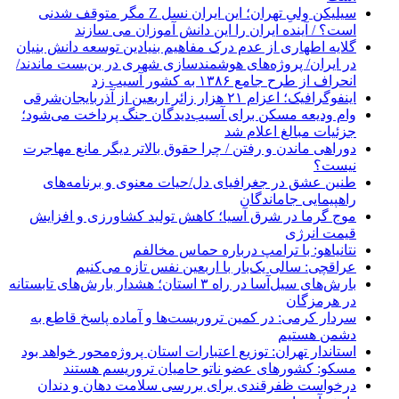
سیلیکن ولیِ تهران؛ این ایران نسل Z مگر متوقف شدنی
است؟ / آینده ایران را این دانش آموزان می سازند
گلایه اطهاری از عدم درک مفاهیم بنیادین توسعه دانش بنیان
در ایران/ پروژه‌های هوشمندسازی شهری در بن‌بست ماندند/
انحراف از طرح جامع ۱۳۸۶ به کشور آسیب زد
اینفوگرافیک؛ اعزام ۲۱ هزار زائر اربعین از آذربایجان‌شرقی
وام ودیعه مسکن برای آسیب‌دیدگان جنگ پرداخت می‌شود؛
جزئیات مبالغ اعلام شد
دوراهی ماندن و رفتن / چرا حقوق بالاتر دیگر مانع مهاجرت
نیست؟
طنین عشق در جغرافیای دل/حیات معنوی و برنامه‌های
راهپیمایی جاماندگان
موج گرما در شرق آسیا؛ کاهش تولید کشاورزی و افزایش
قیمت انرژی
نتانیاهو: با ترامپ درباره حماس مخالفم
عراقچی: سالی یک‌بار با اربعین نفس تازه می‌کنیم
بارش‌های سیل‌آسا در راه ۳ استان؛ هشدار بارش‌های تابستانه
در هرمزگان
سردار کرمی: در کمین تروریست‌ها و آماده پاسخ قاطع به
دشمن هستیم
استاندار تهران: توزیع اعتبارات استان پروژه‌محور خواهد بود
مسکو: کشورهای عضو ناتو حامیان تروریسم هستند
درخواست ظفرقندی برای بررسی سلامت دهان و دندان