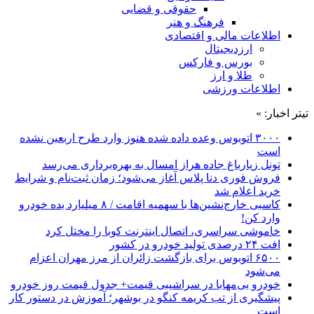
حقوقی و قضایی
فرهنگ و هنر
اطلاعات مالی و اقتصادی
ارزدیجیتال
بورس و فارکس
طلا و ارز
اطلاعات ورزشی
تیتر اخبار: »
۳۰۰۰ اتوبوس وعده داده شده هنوز وارد طرح اربعین نشده
است
تونل زیارباغ جاده هراز امسال به بهره‌برداری می‌رسد
فروش فوری دنا پلاس آغاز می‌شود؛ زمان ثبت‌نام و شرایط
خرید اعلام شد
کاسبی خارج‌نشین‌ها با سهمیه اقامت / ۸ میلیارد بده خودرو
وارد کن!
خاموشی سراسری، اتصال اینترنت کوبا را مختل کرد
افت ۲۴ درصدی تولید خودرو در کشور
۶۵۰۰ اتوبوس برای بازگشت زائران از مرز مهران اعزام
می‌شود
خودرو بی‌مهابا در سراشیبی قیمت+ جدول قیمت روز خودرو
پیشگیری از تب کریمه کنگو در بوشهر؛ آموزش در دستور کار
است