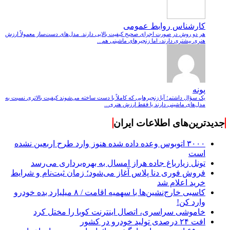
کارشناس روابط عمومی
هر دو روش در صورت اجرای صحیح کیفیت بالایی دارند. مدل‌های دست‌ساز معمولاً ارزش
هنری بیشتری دارند، اما زنجیرهای ماشینی هم...
پونه
یک سؤال داشتم؛ آیا زنجیرهایی که کاملاً با دست ساخته می‌شوند کیفیت بالاتری نسبت به
مدل‌های ماشینی دارند یا فقط ارزش هنری...
جدیدترین‌های اطلاعات ایران
۳۰۰۰ اتوبوس وعده داده شده هنوز وارد طرح اربعین نشده
است
تونل زیارباغ جاده هراز امسال به بهره‌برداری می‌رسد
فروش فوری دنا پلاس آغاز می‌شود؛ زمان ثبت‌نام و شرایط
خرید اعلام شد
کاسبی خارج‌نشین‌ها با سهمیه اقامت / ۸ میلیارد بده خودرو
وارد کن!
خاموشی سراسری، اتصال اینترنت کوبا را مختل کرد
افت ۲۴ درصدی تولید خودرو در کشور