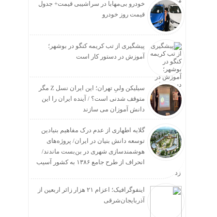
خودرو بی‌مهابا در سراشیبی قیمت+ جدول
قیمت روز خودرو
پیشگیری از تب کریمه کنگو در بوشهر؛
آموزش در دستور کار است
سیلیکن ولیِ تهران؛ این ایران نسل Z مگر
متوقف شدنی است؟ / آینده ایران را این
دانش آموزان می سازند
گلایه اطهاری از عدم درک مفاهیم بنیادین
توسعه دانش بنیان در ایران/ پروژه‌های
هوشمندسازی شهری در بن‌بست ماندند/
انحراف از طرح جامع ۱۳۸۶ به کشور آسیب
زد
اینفوگرافیک؛ اعزام ۲۱ هزار زائر اربعین از
آذربایجان‌شرقی