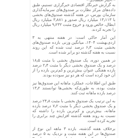
به گزارش خبرنگار اقتصادی خبرگزاری تسنیم، طبق
داده‌های مرکز نظارت بر صندوق‌های سرمایه‌گذاری
سازمان بورس، در هفته گذشته صندوق‌های بخشی
با ۱۳٫۱۱۳ میلیارد ریال صدور و ۳٫۸۸۱ میلیارد ریال
ابطال، خالص ورود و خروج مثبت ۹٫۲۳۲ میلیارد ریال
را تجربه کردند.
این آمار حاکی است: در هفته منتهی به ۳
اردی‌بهشت ۱۴۰۴، میانگین وزنی بازده صندوق‌های
بخشی مثبت ۶٫۳ درصد ثبت شده که این روند
نسبت به هفته گذشته دو برابر شده است.
در همین دوره، یک صندوق بخشی با مثبت ۱۸٫۵
درصد و یک صندوق بخشی دیگر با مثبت ۲٫۴ درصد
بازده هفتگی عنوان بیش‌ترین و کم‌ترین بازده را از
آن خود کرده است که هر دو نیز سودده بودند.
طبق این اطلاعات، عملکرد ماهانه این صندوق‌ها نیز
مثبت بوده، به طوری‌که بخشی‌ها توانستند ۱۳٫۲
درصد بازده ماهانه ثبت کنند.
به این ترتیب یک صندوق بخشی با مثبت ۲۴٫۸ درصد
و یک صندوق بخشی دیگر با مثبت ۷٫۲ درصد بازده
ماهانه، بیش‌ترین و کم‌ترین بازده را داشته که
نسبت به روند هفته گذشته افزایش چند برابری را
تجربه کرده است.
برخلاف هفته گذشته، بازده ۳ ماهه این نوع از
صندوق‌ها در این هفته مثبت و نزدیک به ۵ درصد