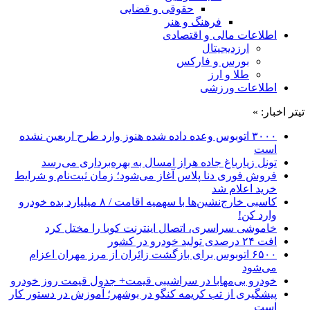
حقوقی و قضایی
فرهنگ و هنر
اطلاعات مالی و اقتصادی
ارزدیجیتال
بورس و فارکس
طلا و ارز
اطلاعات ورزشی
تیتر اخبار: »
۳۰۰۰ اتوبوس وعده داده شده هنوز وارد طرح اربعین نشده
است
تونل زیارباغ جاده هراز امسال به بهره‌برداری می‌رسد
فروش فوری دنا پلاس آغاز می‌شود؛ زمان ثبت‌نام و شرایط
خرید اعلام شد
کاسبی خارج‌نشین‌ها با سهمیه اقامت / ۸ میلیارد بده خودرو
وارد کن!
خاموشی سراسری، اتصال اینترنت کوبا را مختل کرد
افت ۲۴ درصدی تولید خودرو در کشور
۶۵۰۰ اتوبوس برای بازگشت زائران از مرز مهران اعزام
می‌شود
خودرو بی‌مهابا در سراشیبی قیمت+ جدول قیمت روز خودرو
پیشگیری از تب کریمه کنگو در بوشهر؛ آموزش در دستور کار
است