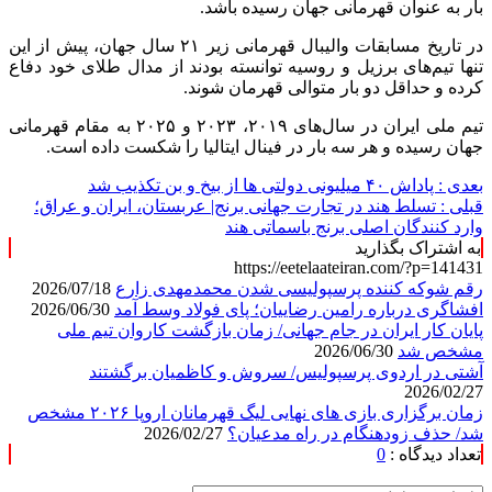
بار به عنوان قهرمانی جهان رسیده باشد.
در تاریخ مسابقات والیبال قهرمانی زیر ۲۱ سال جهان، پیش از این
تنها تیم‌های برزیل و روسیه توانسته بودند از مدال طلای خود دفاع
کرده و حداقل دو بار متوالی قهرمان شوند.
تیم ملی ایران در سال‌های ۲۰۱۹، ۲۰۲۳ و ۲۰۲۵ به مقام قهرمانی
جهان رسیده و هر سه بار در فینال ایتالیا را شکست داده است.
بعدی :
پاداش ۴۰ میلیونی دولتی ها از بیخ و بن تکذیب شد
قبلی :
تسلط هند در تجارت جهانی برنج| عربستان، ایران و عراق؛
وارد کنندگان اصلی برنج باسماتی هند
به اشتراک بگذارید
https://eetelaateiran.com/?p=141431
رقم شوکه کننده پرسپولیسی شدن محمدمهدی زارع
2026/07/18
افشاگری درباره رامین رضاییان؛ پای فولاد وسط آمد
2026/06/30
پایان کار ایران در جام جهانی/ زمان بازگشت کاروان تیم ملی
مشخص شد
2026/06/30
آشتی در اردوی پرسپولیس/ سروش و کاظمیان برگشتند
2026/02/27
زمان برگزاری بازی های نهایی لیگ قهرمانان اروپا ۲۰۲۶ مشخص
شد/ حذف زودهنگام در راه مدعیان؟
2026/02/27
تعداد دیدگاه :
0