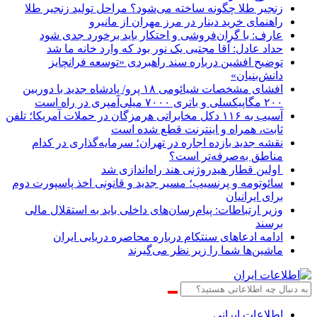
زنجیر طلا چگونه ساخته می‌شود؟ مراحل تولید زنجیر طلا
راهنمای خرید دینار در مرز مهران از مانیرو
عارف: با گران‌فروشی و احتکار باید برخورد جدی شود
حداد عادل: آقا مجتبی یک نور بود که وارد خانه ما شد
توضیح افشین درباره سند راهبردی «توسعه فرانچایز
دانش‌بنیان»
افشای مشخصات شیائومی ۱۸ پرو/ پادشاه جدید با دوربین
۲۰۰ مگاپیکسلی و باتری ۷۰۰۰ میلی‌آمپری در راه است
آسیب به ۱۱۶ دکل مخابراتی هرمزگان در حملات آمریکا؛ تلفن
ثابت، همراه و اینترنت ‌قطع شده است
نقشه جدید بازده اجاره در تهران؛ سرمایه‌گذاری در کدام
مناطق به‌صرفه‌تر است؟
اولین قطار هیدروژنی هند راه‌اندازی شد
سائوتومه و پرنسیپ؛ مسیر جدید و قانونی اخذ پاسپورت دوم
برای ایرانیان
وزیر ارتباطات: پیام‌رسان‌های داخلی باید به استقلال مالی
برسند
ادامه ادعاهای سنتکام درباره محاصره دریایی ایران
ماشین‌ها شما را زیر نظر می‌گیرند
اطلاعات‌ ‎ایرانی