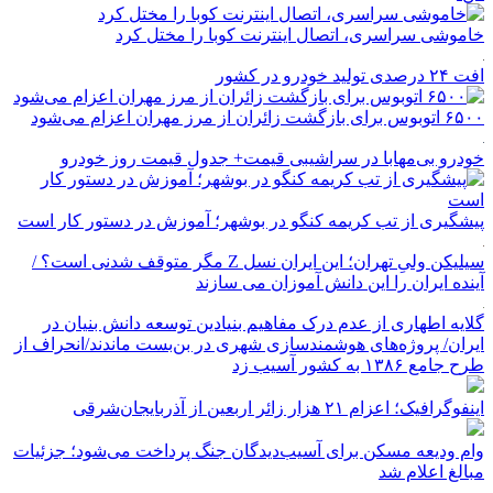
خاموشی سراسری، اتصال اینترنت کوبا را مختل کرد
افت ۲۴ درصدی تولید خودرو در کشور
۶۵۰۰ اتوبوس برای بازگشت زائران از مرز مهران اعزام می‌شود
خودرو بی‌مهابا در سراشیبی قیمت+ جدول قیمت روز خودرو
پیشگیری از تب کریمه کنگو در بوشهر؛ آموزش در دستور کار است
سیلیکن ولیِ تهران؛ این ایران نسل Z مگر متوقف شدنی است؟ /
آینده ایران را این دانش آموزان می سازند
گلایه اطهاری از عدم درک مفاهیم بنیادین توسعه دانش بنیان در
ایران/ پروژه‌های هوشمندسازی شهری در بن‌بست ماندند/انحراف از
طرح جامع ۱۳۸۶ به کشور آسیب زد
اینفوگرافیک؛ اعزام ۲۱ هزار زائر اربعین از آذربایجان‌شرقی
وام ودیعه مسکن برای آسیب‌دیدگان جنگ پرداخت می‌شود؛ جزئیات
مبالغ اعلام شد