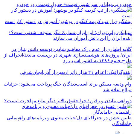
خودرو بی‌مهابا در سراشیبی قیمت+ جدول قیمت روز خودرو
پیشگیری از تب کریمه کنگو در بوشهر؛ آموزش در دستور کار است
سیلیکن ولیِ تهران؛ این ایران نسل Z مگر متوقف شدنی است؟ /
آینده ایران را این دانش آموزان می سازند
گلایه اطهاری از عدم درک مفاهیم بنیادین توسعه دانش بنیان در
ایران/ پروژه‌های هوشمندسازی شهری در بن‌بست ماندند/انحراف از
طرح جامع ۱۳۸۶ به کشور آسیب زد
اینفوگرافیک؛ اعزام ۲۱ هزار زائر اربعین از آذربایجان‌شرقی
وام ودیعه مسکن برای آسیب‌دیدگان جنگ پرداخت می‌شود؛ جزئیات
مبالغ اعلام شد
دوراهی ماندن و رفتن / چرا حقوق بالاتر دیگر مانع مهاجرت نیست؟
طنین عشق در جغرافیای دل/حیات معنوی و برنامه‌های راهپیمایی
جاماندگان