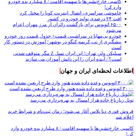
کاسبی خارج‌نشین‌ها با سهمیه اقامت / ۸ میلیارد بده خودرو
وارد کن!
خاموشی سراسری، اتصال اینترنت کوبا را مختل کرد
افت ۲۴ درصدی تولید خودرو در کشور
۶۵۰۰ اتوبوس برای بازگشت زائران از مرز مهران اعزام
می‌شود
خودرو بی‌مهابا در سراشیبی قیمت+ جدول قیمت روز خودرو
پیشگیری از تب کریمه کنگو در بوشهر؛ آموزش در دستور کار
است
سیلیکن ولیِ تهران؛ این ایران نسل Z مگر متوقف شدنی
است؟ / آینده ایران را این دانش آموزان می سازند
اطلاعات لحظه‌ای ایران و جهان
۳۰۰۰ اتوبوس وعده داده شده هنوز وارد طرح اربعین نشده است
تونل زیارباغ جاده هراز امسال به بهره‌برداری می‌رسد
فروش فوری دنا پلاس آغاز می‌شود؛ زمان ثبت‌نام و شرایط خرید
اعلام شد
کاسبی خارج‌نشین‌ها با سهمیه اقامت / ۸ میلیارد بده خودرو وارد
کن!