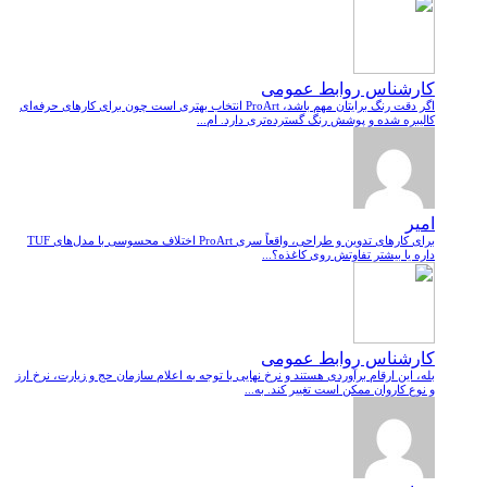
کارشناس روابط عمومی
اگر دقت رنگ برایتان مهم باشد، ProArt انتخاب بهتری است چون برای کارهای حرفه‌ای
کالیبره شده و پوشش رنگ گسترده‌تری دارد. ام...
امیر
برای کارهای تدوین و طراحی، واقعاً سری ProArt اختلاف محسوسی با مدل‌های TUF
داره یا بیشتر تفاوتش روی کاغذه؟...
کارشناس روابط عمومی
بله، این ارقام برآوردی هستند و نرخ نهایی با توجه به اعلام سازمان حج و زیارت، نرخ ارز
و نوع کاروان ممکن است تغییر کند. به...