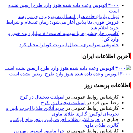
۳۰۰۰ اتوبوس وعده داده شده هنوز وارد طرح اربعین نشده
است
تونل زیارباغ جاده هراز امسال به بهره‌برداری می‌رسد
فروش فوری دنا پلاس آغاز می‌شود؛ زمان ثبت‌نام و شرایط
خرید اعلام شد
کاسبی خارج‌نشین‌ها با سهمیه اقامت / ۸ میلیارد بده خودرو
وارد کن!
خاموشی سراسری، اتصال اینترنت کوبا را مختل کرد
آخرین اطلاعات ایران
۳۰۰۰ اتوبوس وعده داده شده هنوز وارد طرح اربعین نشده است
اطلاعات پربحث روز
کارشناس روابط عمومی
در
ایمپلنت دیجیتال در کرج
رضا امین فرد
در
ایمپلنت دیجیتال در کرج
کارشناس روابط عمومی
در
خرید آنلاین طلا با اجرت پایین و
تجربه‌ای لوکس: گالری طلای ماوی
جباری
در
خرید آنلاین طلا با اجرت پایین و تجربه‌ای لوکس:
گالری طلای ماوی
کارشناس روابط عمومی
در
چرا مانیتور ایسوس بهترین