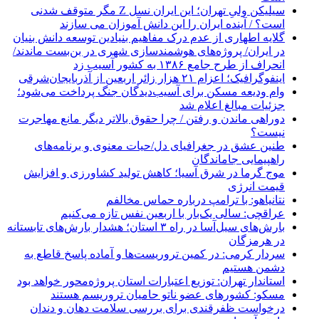
سیلیکن ولیِ تهران؛ این ایران نسل Z مگر متوقف شدنی
است؟ / آینده ایران را این دانش آموزان می سازند
گلایه اطهاری از عدم درک مفاهیم بنیادین توسعه دانش بنیان
در ایران/ پروژه‌های هوشمندسازی شهری در بن‌بست ماندند/
انحراف از طرح جامع ۱۳۸۶ به کشور آسیب زد
اینفوگرافیک؛ اعزام ۲۱ هزار زائر اربعین از آذربایجان‌شرقی
وام ودیعه مسکن برای آسیب‌دیدگان جنگ پرداخت می‌شود؛
جزئیات مبالغ اعلام شد
دوراهی ماندن و رفتن / چرا حقوق بالاتر دیگر مانع مهاجرت
نیست؟
طنین عشق در جغرافیای دل/حیات معنوی و برنامه‌های
راهپیمایی جاماندگان
موج گرما در شرق آسیا؛ کاهش تولید کشاورزی و افزایش
قیمت انرژی
نتانیاهو: با ترامپ درباره حماس مخالفم
عراقچی: سالی یک‌بار با اربعین نفس تازه می‌کنیم
بارش‌های سیل‌آسا در راه ۳ استان؛ هشدار بارش‌های تابستانه
در هرمزگان
سردار کرمی: در کمین تروریست‌ها و آماده پاسخ قاطع به
دشمن هستیم
استاندار تهران: توزیع اعتبارات استان پروژه‌محور خواهد بود
مسکو: کشورهای عضو ناتو حامیان تروریسم هستند
درخواست ظفرقندی برای بررسی سلامت دهان و دندان