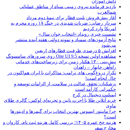
دانش آموزان
بازدید فرمانده نیروی زمینی سپاه از مناطق عملیاتی
شمالغرب
آغاز پیش‌فروش بلیت قطار برای نیمۀ دوم مرداد
سردار رضایی: ضربات شدیدی در جنگ ۱۷ روزه محرم به
امریکا وارد کردیم
نشست خبری رویداد «انتخاب جوان سال»
نتایج آزمون‌های سمپاد و نمونه دولتی هفته آینده منتشر
می‌شود
افزایش ۵ درصدی ظرفیت قطارهای اربعین
مشاهده اولین نسخه One UI 9.5 روی سرورهای سامسونگ
پیش‌بینی ۱۳۰ هکتار زمین برای زیرساخت‌های خدماتی
راه‌آهن چابهار – زاهدان
تکرار دروغ‌گویی های ترامپ: مذاکرات با ایران هم‌اکنون در
حال انجام است!
پزشکیان: تحقق عدالت در سلامت، از الزامات توسعه و
حکمرانی کارآمد است
ایمپلنت دیجیتال در کرج
خرید آنلاین طلا با اجرت پایین و تجربه‌ای لوکس: گالری طلای
ماوی
چرا مانیتور ایسوس بهترین انتخاب برای گیمرها و ادیتورها
است؟
هزینه حج عمره ۱۴۰۵؛ بررسی کامل هزینه ثبت نام، کاروان و
مخارج سفر