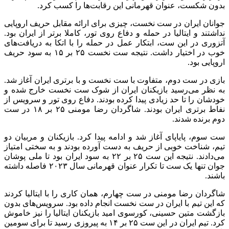
بدون شکست، عنوان قهرمانی این رقابت‌ها را کسب کرد.
جوانان ایران در ست نخست، چیزی برای ارائه مقابل حریف اروپایی
نداشتند و ایتالیا در حمله و دفاع روی تور، کاملا برتر از ایران بود.
آتزوری در این ست، ابتکار عمل در حمله را با اتکا به دریافت‌های
خوب در اختیار داشت. نتیجه ست نخست ۲۵ بر ۱۵ به سود حریف
اروپایی بود.
بازی در ست دوم، متفاوت با ست نخست و با برتری ایران آغاز شد.
به نظر می‌رسید بازیکنان ایران از شوک ست نخست خارج شده و
خودشان را تا حد زیادی پیدا کرده بودند. دفاع روی تور و سرویس از
نفاط برتری ایران بودند. شاگردان رضا مومنی ۲۵ بر ۱۸ در ست
دوم برنده شدند.
ست سوم، پایاپای آغاز شد و ادامه پیدا کرد. بازیکنان و مربیان دو
تیم، شناخت خوبی از حریف به دست آورده بودند و به سختی امتیاز
می‌دادند. نتیجه این ست ۲۵ بر ۲۲ به سود ایران بود تا ملی پوشان
جوان تنها یک ست تا تکرار عنوان قهرمانی سال ۲۰۲۳ فاصله داشته
باشند.
شاگردان رضا مومنی در ست چهارم، همان کاری را با ایتالیا کردند
که این تیم با ایران در ست نخست انجام داده بود. سرویس‌های بدون
بازگشت متین حسینی، کورسوی امید بازیکنان ایتالیا را نیز خاموش
کرد. تیم ایران در این ست ۲۵ بر ۱۴ به پیروزی رسید تا برای سومین