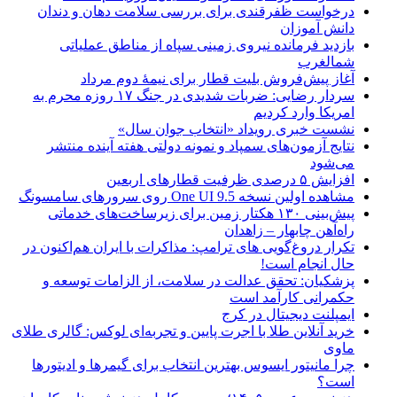
درخواست ظفرقندی برای بررسی سلامت دهان و دندان
دانش آموزان
بازدید فرمانده نیروی زمینی سپاه از مناطق عملیاتی
شمالغرب
آغاز پیش‌فروش بلیت قطار برای نیمۀ دوم مرداد
سردار رضایی: ضربات شدیدی در جنگ ۱۷ روزه محرم به
امریکا وارد کردیم
نشست خبری رویداد «انتخاب جوان سال»
نتایج آزمون‌های سمپاد و نمونه دولتی هفته آینده منتشر
می‌شود
افزایش ۵ درصدی ظرفیت قطارهای اربعین
مشاهده اولین نسخه One UI 9.5 روی سرورهای سامسونگ
پیش‌بینی ۱۳۰ هکتار زمین برای زیرساخت‌های خدماتی
راه‌آهن چابهار – زاهدان
تکرار دروغ‌گویی های ترامپ: مذاکرات با ایران هم‌اکنون در
حال انجام است!
پزشکیان: تحقق عدالت در سلامت، از الزامات توسعه و
حکمرانی کارآمد است
ایمپلنت دیجیتال در کرج
خرید آنلاین طلا با اجرت پایین و تجربه‌ای لوکس: گالری طلای
ماوی
چرا مانیتور ایسوس بهترین انتخاب برای گیمرها و ادیتورها
است؟