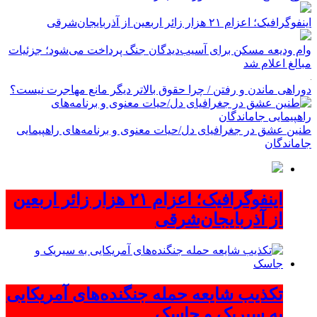
اینفوگرافیک؛ اعزام ۲۱ هزار زائر اربعین از آذربایجان‌شرقی
وام ودیعه مسکن برای آسیب‌دیدگان جنگ پرداخت می‌شود؛ جزئیات
مبالغ اعلام شد
دوراهی ماندن و رفتن / چرا حقوق بالاتر دیگر مانع مهاجرت نیست؟
طنین عشق در جغرافیای دل/حیات معنوی و برنامه‌های راهپیمایی
جاماندگان
اینفوگرافیک؛ اعزام ۲۱ هزار زائر اربعین
از آذربایجان‌شرقی
تکذیب شایعه حمله جنگنده‌های آمریکایی
به سیریک و جاسک