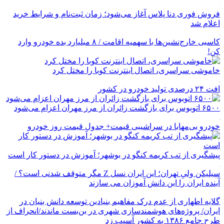
فروش فوری دنا پلاس آغاز می‌شود؛ زمان ثبت‌نام و شرایط خرید
اعلام شد
کاسبی خارج‌نشین‌ها با سهمیه اقامت / ۸ میلیارد بده خودرو وارد
کن!
خاموشی سراسری، اتصال اینترنت کوبا را مختل کرد
افت ۲۴ درصدی تولید خودرو در کشور
۶۵۰۰ اتوبوس برای بازگشت زائران از مرز مهران اعزام می‌شود
خودرو بی‌مهابا در سراشیبی قیمت+ جدول قیمت روز خودرو
پیشگیری از تب کریمه کنگو در بوشهر؛ آموزش در دستور کار است
سیلیکن ولیِ تهران؛ این ایران نسل Z مگر متوقف شدنی است؟ /
آینده ایران را این دانش آموزان می سازند
گلایه اطهاری از عدم درک مفاهیم بنیادین توسعه دانش بنیان در
ایران/ پروژه‌های هوشمندسازی شهری در بن‌بست ماندند/انحراف از
طرح جامع ۱۳۸۶ به کشور آسیب زد