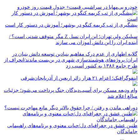
خودرو بی‌مهابا در سراشیبی قیمت+ جدول قیمت روز خودرو
پیشگیری از تب کریمه کنگو در بوشهر؛ آموزش در دستور کار است
سیلیکن ولیِ تهران؛ این ایران نسل Z مگر متوقف شدنی است؟ /
آینده ایران را این دانش آموزان می سازند
گلایه اطهاری از عدم درک مفاهیم بنیادین توسعه دانش بنیان در
ایران/ پروژه‌های هوشمندسازی شهری در بن‌بست ماندند/انحراف از
طرح جامع ۱۳۸۶ به کشور آسیب زد
اینفوگرافیک؛ اعزام ۲۱ هزار زائر اربعین از آذربایجان‌شرقی
وام ودیعه مسکن برای آسیب‌دیدگان جنگ پرداخت می‌شود؛ جزئیات
مبالغ اعلام شد
دوراهی ماندن و رفتن / چرا حقوق بالاتر دیگر مانع مهاجرت نیست؟
طنین عشق در جغرافیای دل/حیات معنوی و برنامه‌های راهپیمایی
جاماندگان