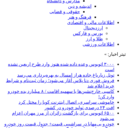
مدارس و دانشگاه
اندیشه و دین
حقوقی و قضایی
فرهنگ و هنر
اطلاعات مالی و اقتصادی
ارزدیجیتال
بورس و فارکس
طلا و ارز
اطلاعات ورزشی
تیتر اخبار: »
۳۰۰۰ اتوبوس وعده داده شده هنوز وارد طرح اربعین نشده
است
تونل زیارباغ جاده هراز امسال به بهره‌برداری می‌رسد
فروش فوری دنا پلاس آغاز می‌شود؛ زمان ثبت‌نام و شرایط
خرید اعلام شد
کاسبی خارج‌نشین‌ها با سهمیه اقامت / ۸ میلیارد بده خودرو
وارد کن!
خاموشی سراسری، اتصال اینترنت کوبا را مختل کرد
افت ۲۴ درصدی تولید خودرو در کشور
۶۵۰۰ اتوبوس برای بازگشت زائران از مرز مهران اعزام
می‌شود
خودرو بی‌مهابا در سراشیبی قیمت+ جدول قیمت روز خودرو