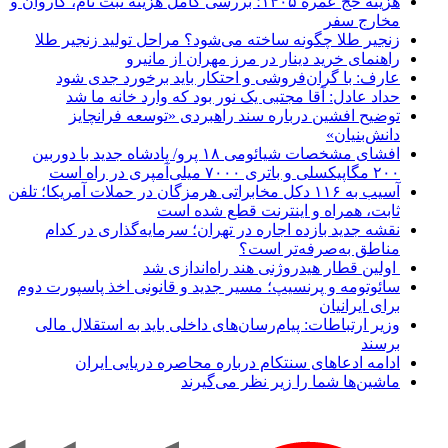
هزینه حج عمره ۱۴۰۵؛ بررسی کامل هزینه ثبت نام، کاروان و
مخارج سفر
زنجیر طلا چگونه ساخته می‌شود؟ مراحل تولید زنجیر طلا
راهنمای خرید دینار در مرز مهران از مانیرو
عارف: با گران‌فروشی و احتکار باید برخورد جدی شود
حداد عادل: آقا مجتبی یک نور بود که وارد خانه ما شد
توضیح افشین درباره سند راهبردی «توسعه فرانچایز
دانش‌بنیان»
افشای مشخصات شیائومی ۱۸ پرو/ پادشاه جدید با دوربین
۲۰۰ مگاپیکسلی و باتری ۷۰۰۰ میلی‌آمپری در راه است
آسیب به ۱۱۶ دکل مخابراتی هرمزگان در حملات آمریکا؛ تلفن
ثابت، همراه و اینترنت ‌قطع شده است
نقشه جدید بازده اجاره در تهران؛ سرمایه‌گذاری در کدام
مناطق به‌صرفه‌تر است؟
اولین قطار هیدروژنی هند راه‌اندازی شد
سائوتومه و پرنسیپ؛ مسیر جدید و قانونی اخذ پاسپورت دوم
برای ایرانیان
وزیر ارتباطات: پیام‌رسان‌های داخلی باید به استقلال مالی
برسند
ادامه ادعاهای سنتکام درباره محاصره دریایی ایران
ماشین‌ها شما را زیر نظر می‌گیرند