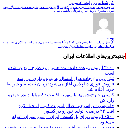
کارشناس روابط عمومی
هر دو روش در صورت اجرای صحیح کیفیت بالایی دارند. مدل‌های دست‌ساز معمولاً ارزش
هنری بیشتری دارند، اما زنجیرهای ماشینی هم...
پونه
یک سؤال داشتم؛ آیا زنجیرهایی که کاملاً با دست ساخته می‌شوند کیفیت بالاتری نسبت به
مدل‌های ماشینی دارند یا فقط ارزش هنری...
جدیدترین‌های اطلاعات ایران
۳۰۰۰ اتوبوس وعده داده شده هنوز وارد طرح اربعین نشده
است
تونل زیارباغ جاده هراز امسال به بهره‌برداری می‌رسد
فروش فوری دنا پلاس آغاز می‌شود؛ زمان ثبت‌نام و شرایط
خرید اعلام شد
کاسبی خارج‌نشین‌ها با سهمیه اقامت / ۸ میلیارد بده خودرو
وارد کن!
خاموشی سراسری، اتصال اینترنت کوبا را مختل کرد
افت ۲۴ درصدی تولید خودرو در کشور
۶۵۰۰ اتوبوس برای بازگشت زائران از مرز مهران اعزام
می‌شود
خودرو بی‌مهابا در سراشیبی قیمت+ جدول قیمت روز خودرو