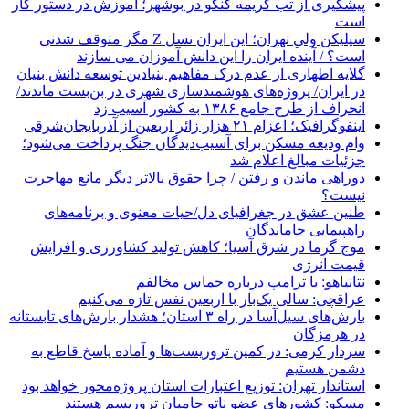
پیشگیری از تب کریمه کنگو در بوشهر؛ آموزش در دستور کار
است
سیلیکن ولیِ تهران؛ این ایران نسل Z مگر متوقف شدنی
است؟ / آینده ایران را این دانش آموزان می سازند
گلایه اطهاری از عدم درک مفاهیم بنیادین توسعه دانش بنیان
در ایران/ پروژه‌های هوشمندسازی شهری در بن‌بست ماندند/
انحراف از طرح جامع ۱۳۸۶ به کشور آسیب زد
اینفوگرافیک؛ اعزام ۲۱ هزار زائر اربعین از آذربایجان‌شرقی
وام ودیعه مسکن برای آسیب‌دیدگان جنگ پرداخت می‌شود؛
جزئیات مبالغ اعلام شد
دوراهی ماندن و رفتن / چرا حقوق بالاتر دیگر مانع مهاجرت
نیست؟
طنین عشق در جغرافیای دل/حیات معنوی و برنامه‌های
راهپیمایی جاماندگان
موج گرما در شرق آسیا؛ کاهش تولید کشاورزی و افزایش
قیمت انرژی
نتانیاهو: با ترامپ درباره حماس مخالفم
عراقچی: سالی یک‌بار با اربعین نفس تازه می‌کنیم
بارش‌های سیل‌آسا در راه ۳ استان؛ هشدار بارش‌های تابستانه
در هرمزگان
سردار کرمی: در کمین تروریست‌ها و آماده پاسخ قاطع به
دشمن هستیم
استاندار تهران: توزیع اعتبارات استان پروژه‌محور خواهد بود
مسکو: کشورهای عضو ناتو حامیان تروریسم هستند