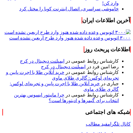
وارد کن!
خاموشی سراسری، اتصال اینترنت کوبا را مختل کرد
آخرین اطلاعات ایران
۳۰۰۰ اتوبوس وعده داده شده هنوز وارد طرح اربعین نشده است
اطلاعات پربحث روز
کارشناس روابط عمومی
در
ایمپلنت دیجیتال در کرج
رضا امین فرد
در
ایمپلنت دیجیتال در کرج
کارشناس روابط عمومی
در
خرید آنلاین طلا با اجرت پایین و
تجربه‌ای لوکس: گالری طلای ماوی
جباری
در
خرید آنلاین طلا با اجرت پایین و تجربه‌ای لوکس:
گالری طلای ماوی
کارشناس روابط عمومی
در
چرا مانیتور ایسوس بهترین
انتخاب برای گیمرها و ادیتورها است؟
شبکه های اجتماعی
کانال تلگرام
فید مطالب