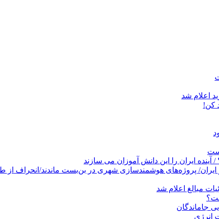
د اعلام شد
است
پروژه‌های هوشمندسازی شهری در بن‌بست ماندند/انحراف از طرح جامع ۱۳۸۶ به کشو
ات مبالغ اعلام شد
ست؟
ی جاماندگان
 انرژی