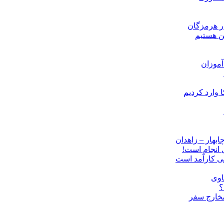
ن هستیم
موزان
ل انجام است!
نی کارآمد است
اوی
؟