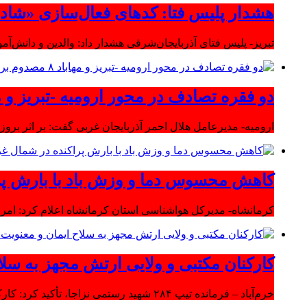
هشدار پلیس فتا: کدهای فعال‌سازی «شاد» ر
تبریز- پلیس فتای آذربایجان‌شرقی هشدار داد: والدین و دانش‌آ
دو فقره تصادف در محور ارومیه -تبریز و مهاباد ۸ مصدوم بر
ارومیه- مدیرعامل هلال احمر آذربایجان غربی گفت: بر اثر بروز دو سانحه 
کاهش محسوس دما و وزش باد با بارش پر
کرمانشاه- مدیرکل هواشناسی استان کرمانشاه اعلام کرد: امرو
کارکنان مکتبی و ولایی ارتش مجهز به سلا
خرم‌آباد – فرمانده تیپ ۲۸۴ شهید رستمی نزاجا، تأکید کرد: کارکنان مکتبی و ولایی ارتش مجهز به سلاح ایمان و معنویت هستند.