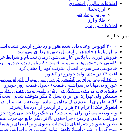
اطلاعات مالی و اقتصادی
ارزدیجیتال
بورس و فارکس
طلا و ارز
اطلاعات ورزشی
تیتر اخبار: »
۳۰۰۰ اتوبوس وعده داده شده هنوز وارد طرح اربعین نشده است
تونل زیارباغ جاده هراز امسال به بهره‌برداری می‌رسد
فروش فوری دنا پلاس آغاز می‌شود؛ زمان ثبت‌نام و شرایط خری
کاسبی خارج‌نشین‌ها با سهمیه اقامت / ۸ میلیارد بده خودرو وارد کن!
خاموشی سراسری، اتصال اینترنت کوبا را مختل کرد
افت ۲۴ درصدی تولید خودرو در کشور
۶۵۰۰ اتوبوس برای بازگشت زائران از مرز مهران اعزام می‌شود
خودرو بی‌مهابا در سراشیبی قیمت+ جدول قیمت روز خودرو
پیشگیری از تب کریمه کنگو در بوشهر؛ آموزش در دستور کار 
سیلیکن ولیِ تهران؛ این ایران نسل Z مگر متوقف شدنی است؟ / آینده ایران را این دانش آموزان می سازند
گلایه اطهاری از عدم درک مفاهیم بنیادین توسعه دانش بنیان در ایران/ 
اینفوگرافیک؛ اعزام ۲۱ هزار زائر اربعین از آذربایجان‌شرقی
وام ودیعه مسکن برای آسیب‌دیدگان جنگ پرداخت می‌شود؛ جزئی
دوراهی ماندن و رفتن / چرا حقوق بالاتر دیگر مانع مهاجرت نی
طنین عشق در جغرافیای دل/حیات معنوی و برنامه‌های راهپیمای
موج گرما در شرق آسیا؛ کاهش تولید کشاورزی و افزایش قیمت