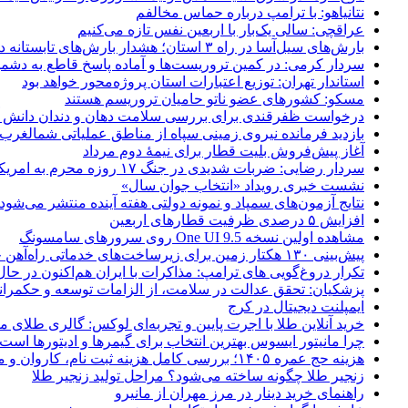
نتانیاهو: با ترامپ درباره حماس مخالفم
عراقچی: سالی یک‌بار با اربعین نفس تازه می‌کنیم
بارش‌های سیل‌آسا در راه ۳ استان؛ هشدار بارش‌های تابستانه در هرمزگان
سردار کرمی: در کمین تروریست‌ها و آماده پاسخ قاطع به دشم
استاندار تهران: توزیع اعتبارات استان پروژه‌محور خواهد بود
مسکو: کشورهای عضو ناتو حامیان تروریسم هستند
درخواست ظفرقندی برای بررسی سلامت دهان و دندان دانش آ
بازدید فرمانده نیروی زمینی سپاه از مناطق عملیاتی شمالغرب
آغاز پیش‌فروش بلیت قطار برای نیمۀ دوم مرداد
سردار رضایی: ضربات شدیدی در جنگ ۱۷ روزه محرم به امریکا وارد کردیم
نشست خبری رویداد «انتخاب جوان سال»
نتایج آزمون‌های سمپاد و نمونه دولتی هفته آینده منتشر می‌شود
افزایش ۵ درصدی ظرفیت قطارهای اربعین
مشاهده اولین نسخه One UI 9.5 روی سرورهای سامسونگ
پیش‌بینی ۱۳۰ هکتار زمین برای زیرساخت‌های خدماتی راه‌آهن چابهار – زاهدان
تکرار دروغ‌گویی های ترامپ: مذاکرات با ایران هم‌اکنون در حا
پزشکیان: تحقق عدالت در سلامت، از الزامات توسعه و حکمرا
ایمپلنت دیجیتال در کرج
خرید آنلاین طلا با اجرت پایین و تجربه‌ای لوکس: گالری طلای م
چرا مانیتور ایسوس بهترین انتخاب برای گیمرها و ادیتورها است
هزینه حج عمره ۱۴۰۵؛ بررسی کامل هزینه ثبت نام، کاروان و مخارج سفر
زنجیر طلا چگونه ساخته می‌شود؟ مراحل تولید زنجیر طلا
راهنمای خرید دینار در مرز مهران از مانیرو