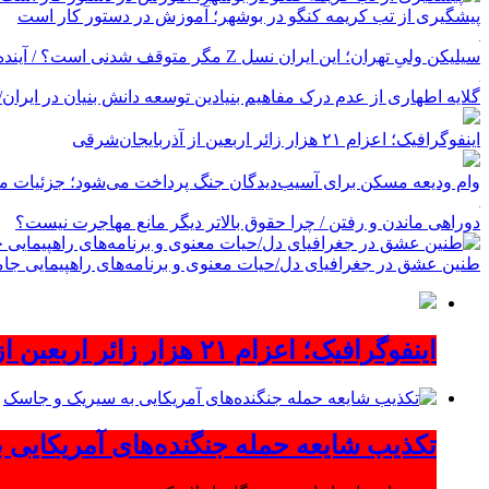
پیشگیری از تب کریمه کنگو در بوشهر؛ آموزش در دستور کار است
سیلیکن ولیِ تهران؛ این ایران نسل Z مگر متوقف شدنی است؟ / آینده ایران را این دانش آموزان می سازند
گلایه اطهاری از عدم درک مفاهیم بنیادین توسعه دانش بنیان در ایران/ پروژه‌
اینفوگرافیک؛ اعزام ۲۱ هزار زائر اربعین از آذربایجان‌شرقی
وام ودیعه مسکن برای آسیب‌دیدگان جنگ پرداخت می‌شود؛ جزئیات مب
دوراهی ماندن و رفتن / چرا حقوق بالاتر دیگر مانع مهاجرت نیست؟
طنین عشق در جغرافیای دل/حیات معنوی و برنامه‌های راهپیمایی جام
اینفوگرافیک؛ اعزام ۲۱ هزار زائر اربعین از آذربایجان‌شرقی
تکذیب شایعه حمله جنگنده‌های آمریکایی