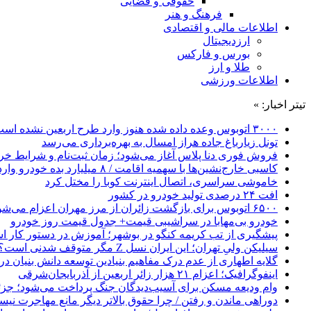
حقوقی و قضایی
فرهنگ و هنر
اطلاعات مالی و اقتصادی
ارزدیجیتال
بورس و فارکس
طلا و ارز
اطلاعات ورزشی
تیتر اخبار: »
۳۰۰۰ اتوبوس وعده داده شده هنوز وارد طرح اربعین نشده است
تونل زیارباغ جاده هراز امسال به بهره‌برداری می‌رسد
فروش فوری دنا پلاس آغاز می‌شود؛ زمان ثبت‌نام و شرایط خری
کاسبی خارج‌نشین‌ها با سهمیه اقامت / ۸ میلیارد بده خودرو وارد کن!
خاموشی سراسری، اتصال اینترنت کوبا را مختل کرد
افت ۲۴ درصدی تولید خودرو در کشور
۶۵۰۰ اتوبوس برای بازگشت زائران از مرز مهران اعزام می‌شود
خودرو بی‌مهابا در سراشیبی قیمت+ جدول قیمت روز خودرو
پیشگیری از تب کریمه کنگو در بوشهر؛ آموزش در دستور کار 
سیلیکن ولیِ تهران؛ این ایران نسل Z مگر متوقف شدنی است؟ / آینده ایران را این دانش آموزان می سازند
گلایه اطهاری از عدم درک مفاهیم بنیادین توسعه دانش بنیان در ایران/ 
اینفوگرافیک؛ اعزام ۲۱ هزار زائر اربعین از آذربایجان‌شرقی
وام ودیعه مسکن برای آسیب‌دیدگان جنگ پرداخت می‌شود؛ جزئی
دوراهی ماندن و رفتن / چرا حقوق بالاتر دیگر مانع مهاجرت نی