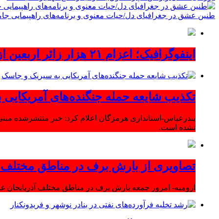
طنین عشق در جغرافیای دل/حیات معنوی و برنامه‌های راهپیمایی جام
اینفوگرافیک؛ اعزام ۲۱ هزار زائر اربعین از آذربایجان‌شرقی
تکذیب شایعه حمله جنگنده‌های آمریکایی
بندرعباس-استانداری هرمزگان اعلام کرد: خبر منتشرشده مبنی
نشده است.
تصاویری از بارش برف در مناطق مختلف آ
ارومیه- امروز جمعه بارش برف در مناطق مختلف آذربایجان 