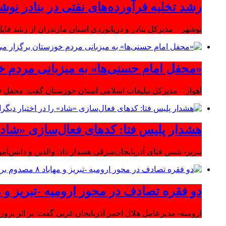
رشد تخلیه فرآورده‌های نفتی در بنادر نوشه
نوشهر – مدیرکل بنادر و دریانوردی استان مازندران از رشد قابل 
«محفل امام حسنی‌ها» به میزبانی مردم خ
اهواز – مدیرکل تبلیغات اسلامی استان خوزستان گفت: محفل قر
هشدار پلیس فتا: کدهای فعال‌سازی «شاد» ر
تبریز- پلیس فتای آذربایجان‌شرقی هشدار داد: والدین و دانش‌آ
دو فقره تصادف در محور ارومیه -تبریز و مهاباد ۸ مصدوم بر
ارومیه- مدیرعامل هلال احمر آذربایجان غربی گفت: بر اثر بروز دو سانحه 