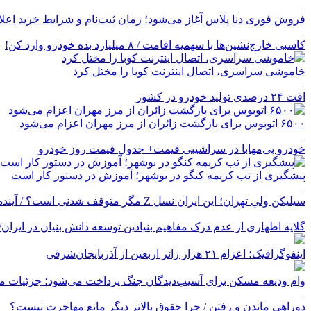
فروش فوری دنا پلاس آغاز می‌شود؛ زمان ثبت‌نام و شرایط خرید اعل
کاسبی خارج‌نشین‌ها با سهمیه اقامت / ۸ میلیارد بده خودرو وارد کن!
خاموشی سراسری، اتصال اینترنت کوبا را مختل کرد
افت ۲۴ درصدی تولید خودرو در کشور
۶۵۰۰ اتوبوس برای بازگشت زائران از مرز مهران اعزام می‌شود
خودرو بی‌مهابا در سراشیبی قیمت+ جدول قیمت روز خودرو
پیشگیری از تب کریمه کنگو در بوشهر؛ آموزش در دستور کار است
سیلیکن ولیِ تهران؛ این ایران نسل Z مگر متوقف شدنی است؟ / آینده ایران را این دانش آموزان می سازند
گلایه اطهاری از عدم درک مفاهیم بنیادین توسعه دانش بنیان در ایران/ پروژه‌
اینفوگرافیک؛ اعزام ۲۱ هزار زائر اربعین از آذربایجان‌شرقی
وام ودیعه مسکن برای آسیب‌دیدگان جنگ پرداخت می‌شود؛ جزئیات مب
دوراهی ماندن و رفتن / چرا حقوق بالاتر دیگر مانع مهاجرت نیست؟