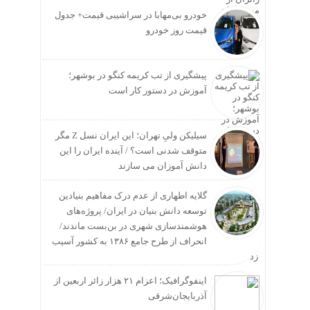
خودرو بی‌مهابا در سراشیبی قیمت+ جدول
قیمت روز خودرو
پیشگیری از تب کریمه کنگو در بوشهر؛
آموزش در دستور کار است
سیلیکن ولیِ تهران؛ این ایران نسل Z مگر
متوقف شدنی است؟ / آینده ایران را این
دانش آموزان می سازند
گلایه اطهاری از عدم درک مفاهیم بنیادین
توسعه دانش بنیان در ایران/ پروژه‌های
هوشمندسازی شهری در بن‌بست ماندند/
انحراف از طرح جامع ۱۳۸۶ به کشور آسیب
زد
اینفوگرافیک؛ اعزام ۲۱ هزار زائر اربعین از
آذربایجان‌شرقی