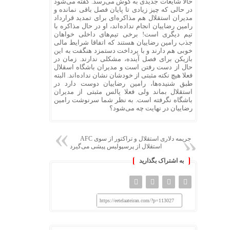
حالا شایعات جدیدی به گوش می‌رسد. گفته می‌شود
در حالی که چیز زیادی تا پایان فصل باقی نمانده و
مدیران استقلال هم مذاکره‌ای برای تمدید قرارداد
رامین رضاییان انجام نداده‌اند، او در حال مذاکره با
تیم دیگری است! برخی تیم‌های داخلی خواهان
جذب رامین رضاییان هستند که اتفاقا شرایط مالی
خوبی هم دارند و با پرداخت دستمزد هنگفت به این
بازیکن برای فصل آینده، مشکلی ندارند. زمان در
حال از دست رفتن است و مدیران باشگاه اسقلال
فعلا هیچ نکته مثبتی از خودشان نشان نداده‌اند. البته
طبق شنیده‌ها، رامین رضاییان دوست دارد در
استقلال بماند ولی فعلا پالس مثبتی از مدیران
باشگاه نگرفته است. به نظر شما سرنوشت رامین
رضاییان در نهایت چه می‌شود؟
جریمه دلاری استقلال و تراکتور از سوی AFC
استقلال از پرسپولیس پیشی می‌گیرد
به اشتراک بگذارید
https://eetelaateiran.com/?p=113027