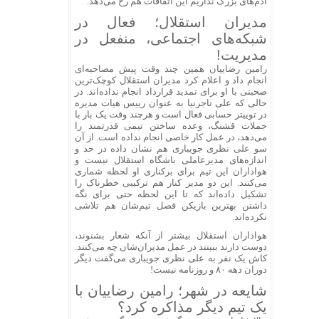
آدم‌های بزرگ نداریم این اتفاقات هم رخ می‌دهد.
مدیران استقلال؛ فعال در
شبکه‌های اجتماعی، منفعل در
مدیریت!
رامین رضاییان همین چند وقت پیش مصاحبه‌ای
انجام داد و اعلام کرد مدیران استقلال کوچک‌ترین
صحبتی با او برای تمدید قرارداد انجام نداده‌اند. در
حالی که علی تاجرنیا به عنوان رییس هیات مدیره
در توییتر حسابی فعال است و هرچند وقت یک بار با
جملات قشنگ، وعده ساختن تیمی قدرتمند را
می‌دهد، در عمل کار خاصی انجام نداده است. از آن
سو علی نظری جویباری هم نشان داده در حد و
اندازه‌های مدیرعاملی باشگاه استقلال نیست و
هواداران این تیم برای برکناری او لحظه شماری
می‌کنند. این دو مدیر کنار هم ترکیبی خطرناک را
تشکیل داده‌اند که تا این لحظه حتی برای نگه
داشتن بهترین بازیکن فصل تیم‌شان هم تلاشی
نکرده‌اند.
هواداران استقلال بیشتر از آنکه شعار بشنوند،
دوست دارند ببینند در عمل مدیران‌شان چه می‌کنند.
کاش یک نفر به علی نظری جویباری می‌گفت دیگر
دوران دهه ۸۰ و روزنامه نیست!
شایعه در شهر؛ رامین رضاییان با
یک تیم دیگر مذاکره کرد؟