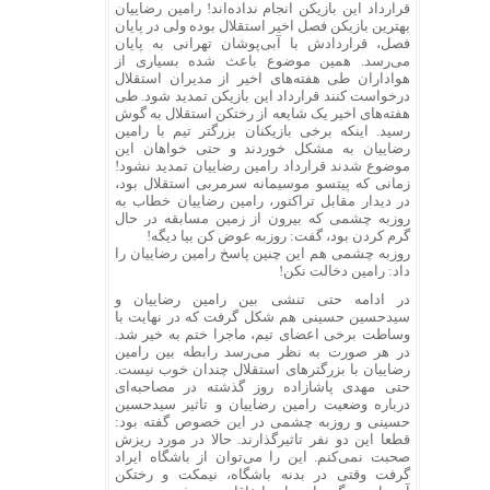
قرارداد این بازیکن انجام نداده‌اند! رامین رضاییان
بهترین بازیکن فصل اخیر استقلال بوده ولی در پایان
فصل، قراردادش با آبی‌پوشان تهرانی به پایان
می‌رسد. همین موضوع باعث شده بسیاری از
هواداران طی هفته‌های اخیر از مدیران استقلال
درخواست کنند قرارداد این بازیکن تمدید شود. طی
هفته‌های اخیر یک شایعه از رختکن استقلال به گوش
رسید. اینکه برخی بازیکنان بزرگتر تیم با رامین
رضاییان به مشکل خوردند و حتی خواهان این
موضوع شدند قرارداد رامین رضاییان تمدید نشود!
زمانی که پیتسو موسیمانه سرمربی استقلال بود،
در دیدار مقابل تراکتور، رامین رضاییان خطاب به
روزبه چشمی که بیرون از زمین مسابقه در حال
گرم کردن بود، گفت: روزبه عوض کن بیا دیگه!
روزبه چشمی هم این چنین پاسخ رامین رضاییان را
داد: رامین دخالت نکن!
در ادامه حتی تنشی بین رامین رضاییان و
سیدحسین حسینی هم شکل گرفت که در نهایت با
وساطت برخی اعضای تیم، ماجرا ختم به خیر شد.
در هر صورت به نظر می‌رسد رابطه بین رامین
رضاییان با بزرگتر‌های استقلال چندان خوب نیست.
حتی مهدی پاشازاده روز گذشته در مصاحبه‌ای
درباره وضعیت رامین رضاییان و تاثیر سیدحسین
حسینی و روزبه چشمی در این خصوص گفته بود:
قطعا این دو نفر تاثیرگذارند. حالا در مورد ریزش
صحبت نمی‌کنم. این را می‌توان از باشگاه ایراد
گرفت وقتی در بدنه باشگاه، نیمکت و رختکن