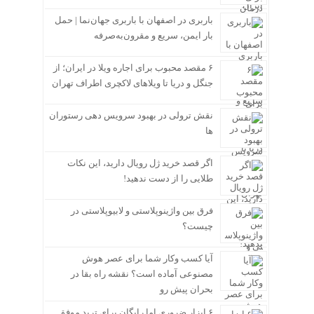
باربری در اصفهان با باربری جهان‌نما | حمل
بار ایمن، سریع و مقرون‌به‌صرفه
۶ مقصد محبوب برای اجاره ویلا در ایران؛ از
جنگل و دریا تا ویلاهای لاکچری اطراف تهران
نقش ترولی در بهبود سرویس دهی رستوران
ها
اگر قصد خرید ژل رویال دارید، این نکات
طلایی را از دست ندهید!
فرق بین واژینوپلاستی و لابیوپلاستی در
چیست؟
آیا کسب وکار شما برای عصر هوش
مصنوعی آماده است؟ نقشه راه بقا در
بحران پیش رو
۶ ابزار ضروری اما رایگان برای ترید موفق