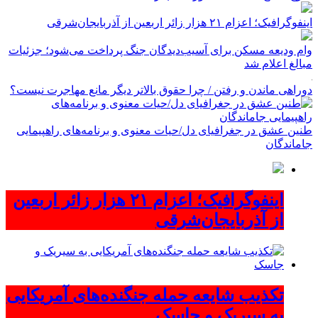
اینفوگرافیک؛ اعزام ۲۱ هزار زائر اربعین از آذربایجان‌شرقی
وام ودیعه مسکن برای آسیب‌دیدگان جنگ پرداخت می‌شود؛ جزئیات
مبالغ اعلام شد
دوراهی ماندن و رفتن / چرا حقوق بالاتر دیگر مانع مهاجرت نیست؟
طنین عشق در جغرافیای دل/حیات معنوی و برنامه‌های راهپیمایی
جاماندگان
اینفوگرافیک؛ اعزام ۲۱ هزار زائر اربعین
از آذربایجان‌شرقی
تکذیب شایعه حمله جنگنده‌های آمریکایی
به سیریک و جاسک