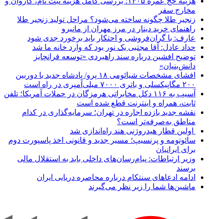
هزینه حج عمره ۱۴۰۵؛ بررسی کامل هزینه ثبت نام، کاروان و
مخارج سفر
زنجیر طلا چگونه ساخته می‌شود؟ مراحل تولید زنجیر طلا
راهنمای خرید دینار در مرز مهران از مانیرو
عارف: با گران‌فروشی و احتکار باید برخورد جدی شود
حداد عادل: آقا مجتبی یک نور بود که وارد خانه ما شد
توضیح افشین درباره سند راهبردی «توسعه فرانچایز
دانش‌بنیان»
افشای مشخصات شیائومی ۱۸ پرو/ پادشاه جدید با دوربین
۲۰۰ مگاپیکسلی و باتری ۷۰۰۰ میلی‌آمپری در راه است
آسیب به ۱۱۶ دکل مخابراتی هرمزگان در حملات آمریکا؛ تلفن
ثابت، همراه و اینترنت ‌قطع شده است
نقشه جدید بازده اجاره در تهران؛ سرمایه‌گذاری در کدام
مناطق به‌صرفه‌تر است؟
اولین قطار هیدروژنی هند راه‌اندازی شد
سائوتومه و پرنسیپ؛ مسیر جدید و قانونی اخذ پاسپورت دوم
برای ایرانیان
وزیر ارتباطات: پیام‌رسان‌های داخلی باید به استقلال مالی
برسند
ادامه ادعاهای سنتکام درباره محاصره دریایی ایران
ماشین‌ها شما را زیر نظر می‌گیرند