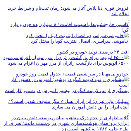
فروش فوری دنا پلاس آغاز می‌شود؛ زمان ثبت‌نام و شرایط خرید
اعلام شد
کاسبی خارج‌نشین‌ها با سهمیه اقامت / ۸ میلیارد بده خودرو وارد
کن!
خاموشی سراسری، اتصال اینترنت کوبا را مختل کرد
افت ۲۴ درصدی تولید خودرو در کشور
۶۵۰۰ اتوبوس برای بازگشت زائران از مرز مهران اعزام می‌شود
خودرو بی‌مهابا در سراشیبی قیمت+ جدول قیمت روز خودرو
پیشگیری از تب کریمه کنگو در بوشهر؛ آموزش در دستور کار است
سیلیکن ولیِ تهران؛ این ایران نسل Z مگر متوقف شدنی است؟ /
آینده ایران را این دانش آموزان می سازند
گلایه اطهاری از عدم درک مفاهیم بنیادین توسعه دانش بنیان در
ایران/ پروژه‌های هوشمندسازی شهری در بن‌بست ماندند/انحراف از
طرح جامع ۱۳۸۶ به کشور آسیب زد