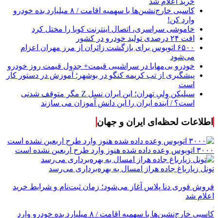
خرید اعلام شد
کاسبی خارج‌نشین‌ها با سهمیه اقامت / ۸ میلیارد بده خودرو
وارد کن!
خاموشی سراسری، اتصال اینترنت کوبا را مختل کرد
افت ۲۴ درصدی تولید خودرو در کشور
۶۵۰۰ اتوبوس برای بازگشت زائران از مرز مهران اعزام
می‌شود
خودرو بی‌مهابا در سراشیبی قیمت+ جدول قیمت روز خودرو
پیشگیری از تب کریمه کنگو در بوشهر؛ آموزش در دستور کار
است
سیلیکن ولیِ تهران؛ این ایران نسل Z مگر متوقف شدنی
است؟ / آینده ایران را این دانش آموزان می سازند
اطلاعات لحظه‌ای ایران و جهان
۳۰۰۰ اتوبوس وعده داده شده هنوز وارد طرح اربعین نشده است
تونل زیارباغ جاده هراز امسال به بهره‌برداری می‌رسد
فروش فوری دنا پلاس آغاز می‌شود؛ زمان ثبت‌نام و شرایط خرید
اعلام شد
کاسبی خارج‌نشین‌ها با سهمیه اقامت / ۸ میلیارد بده خودرو وارد