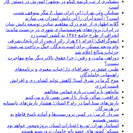
پیشگیری از تب کریمه کنگو در بوشهر؛ آموزش در دستور کار
است
سیلیکن ولیِ تهران؛ این ایران نسل Z مگر متوقف شدنی
است؟ / آینده ایران را این دانش آموزان می سازند
گلایه اطهاری از عدم درک مفاهیم بنیادین توسعه دانش بنیان
در ایران/ پروژه‌های هوشمندسازی شهری در بن‌بست ماندند/
انحراف از طرح جامع ۱۳۸۶ به کشور آسیب زد
اینفوگرافیک؛ اعزام ۲۱ هزار زائر اربعین از آذربایجان‌شرقی
وام ودیعه مسکن برای آسیب‌دیدگان جنگ پرداخت می‌شود؛
جزئیات مبالغ اعلام شد
دوراهی ماندن و رفتن / چرا حقوق بالاتر دیگر مانع مهاجرت
نیست؟
طنین عشق در جغرافیای دل/حیات معنوی و برنامه‌های
راهپیمایی جاماندگان
موج گرما در شرق آسیا؛ کاهش تولید کشاورزی و افزایش
قیمت انرژی
نتانیاهو: با ترامپ درباره حماس مخالفم
عراقچی: سالی یک‌بار با اربعین نفس تازه می‌کنیم
بارش‌های سیل‌آسا در راه ۳ استان؛ هشدار بارش‌های تابستانه
در هرمزگان
سردار کرمی: در کمین تروریست‌ها و آماده پاسخ قاطع به
دشمن هستیم
استاندار تهران: توزیع اعتبارات استان پروژه‌محور خواهد بود
مسکو: کشورهای عضو ناتو حامیان تروریسم هستند