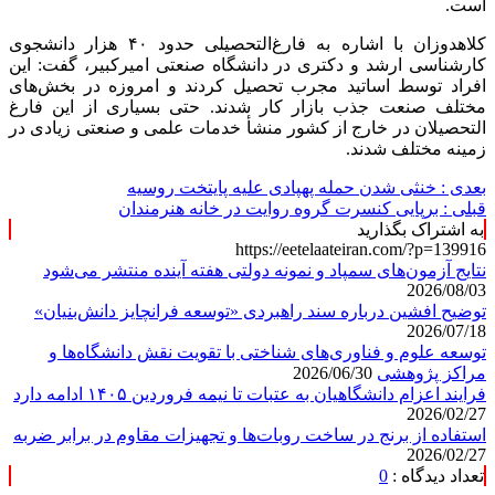
است.
کلاهدوزان با اشاره به فارغ‌التحصیلی حدود ۴۰ هزار دانشجوی
کارشناسی ارشد و دکتری در دانشگاه صنعتی امیرکبیر، گفت: این
افراد توسط اساتید مجرب تحصیل کردند و امروزه در بخش‌های
مختلف صنعت جذب بازار کار شدند. حتی بسیاری از این فارغ
التحصیلان در خارج از کشور منشأ خدمات علمی و صنعتی زیادی در
زمینه مختلف شدند.
بعدی :
خنثی شدن حمله پهپادی علیه پایتخت روسیه
قبلی :
برپایی کنسرت گروه روایت در خانه هنرمندان
به اشتراک بگذارید
https://eetelaateiran.com/?p=139916
نتایج آزمون‌های سمپاد و نمونه دولتی هفته آینده منتشر می‌شود
2026/08/03
توضیح افشین درباره سند راهبردی «توسعه فرانچایز دانش‌بنیان»
2026/07/18
توسعه علوم و فناوری‌های شناختی با تقویت نقش دانشگاه‌ها و
مراکز پژوهشی
2026/06/30
فرایند اعزام دانشگاهیان به عتبات تا نیمه فروردین ۱۴۰۵ ادامه دارد
2026/02/27
استفاده از برنج در ساخت روبات‌ها و تجهیزات مقاوم در برابر ضربه
2026/02/27
تعداد دیدگاه :
0