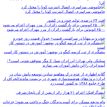
کن!
خاموشی سراسری، اتصال اینترنت کوبا را مختل کرد
افت ۲۴ درصدی تولید خودرو در کشور
۶۵۰۰ اتوبوس برای بازگشت زائران از مرز مهران اعزام می‌شود
خودرو بی‌مهابا در سراشیبی قیمت+ جدول قیمت روز خودرو
پیشگیری از تب کریمه کنگو در بوشهر؛ آموزش در دستور کار است
سیلیکن ولیِ تهران؛ این ایران نسل Z مگر متوقف شدنی است؟ /
آینده ایران را این دانش آموزان می سازند
گلایه اطهاری از عدم درک مفاهیم بنیادین توسعه دانش بنیان در
ایران/ پروژه‌های هوشمندسازی شهری در بن‌بست ماندند/انحراف از
طرح جامع ۱۳۸۶ به کشور آسیب زد
اینفوگرافیک؛ اعزام ۲۱ هزار زائر اربعین از آذربایجان‌شرقی
وام ودیعه مسکن برای آسیب‌دیدگان جنگ پرداخت می‌شود؛ جزئیات
مبالغ اعلام شد