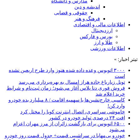
مدارس و دانشگاه
اندیشه و دین
حقوقی و قضایی
فرهنگ و هنر
اطلاعات مالی و اقتصادی
ارزدیجیتال
بورس و فارکس
طلا و ارز
اطلاعات ورزشی
تیتر اخبار: »
۳۰۰۰ اتوبوس وعده داده شده هنوز وارد طرح اربعین نشده
است
تونل زیارباغ جاده هراز امسال به بهره‌برداری می‌رسد
فروش فوری دنا پلاس آغاز می‌شود؛ زمان ثبت‌نام و شرایط
خرید اعلام شد
کاسبی خارج‌نشین‌ها با سهمیه اقامت / ۸ میلیارد بده خودرو
وارد کن!
خاموشی سراسری، اتصال اینترنت کوبا را مختل کرد
افت ۲۴ درصدی تولید خودرو در کشور
۶۵۰۰ اتوبوس برای بازگشت زائران از مرز مهران اعزام
می‌شود
خودرو بی‌مهابا در سراشیبی قیمت+ جدول قیمت روز خودرو