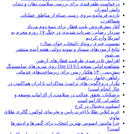
درخواست ظفرقندی برای بررسی سلامت دهان و دندان
دانش آموزان
بازدید فرمانده نیروی زمینی سپاه از مناطق عملیاتی
شمالغرب
آغاز پیش‌فروش بلیت قطار برای نیمۀ دوم مرداد
سردار رضایی: ضربات شدیدی در جنگ ۱۷ روزه محرم به
امریکا وارد کردیم
نشست خبری رویداد «انتخاب جوان سال»
نتایج آزمون‌های سمپاد و نمونه دولتی هفته آینده منتشر
می‌شود
افزایش ۵ درصدی ظرفیت قطارهای اربعین
مشاهده اولین نسخه One UI 9.5 روی سرورهای سامسونگ
پیش‌بینی ۱۳۰ هکتار زمین برای زیرساخت‌های خدماتی
راه‌آهن چابهار – زاهدان
تکرار دروغ‌گویی های ترامپ: مذاکرات با ایران هم‌اکنون در
حال انجام است!
پزشکیان: تحقق عدالت در سلامت، از الزامات توسعه و
حکمرانی کارآمد است
ایمپلنت دیجیتال در کرج
خرید آنلاین طلا با اجرت پایین و تجربه‌ای لوکس: گالری طلای
ماوی
چرا مانیتور ایسوس بهترین انتخاب برای گیمرها و ادیتورها
است؟