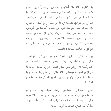
به گزارش اقتصاد آنلاین به نقل از خبرآنلاین، علی
شمخانی مشاور ارشد مقام معظم رهبری در گفتگو با
شبکه ان‌بی‌سی نیوز، مقام ارشد ایرانی می‌گوید
تهران در توافق هسته‌ای با ترامپ از اورانیوم با غنای
بالا صرف نظر خواهد کرد.این شبکه آمریکایی گزارش
داد: به نظر می‌رسد اظهارات یکی از اعضای حلقه
داخلی رهبر معظم انقلاب، صریح‌ترین اظهارات
عمومی تاکنون در مورد تمایل ایران برای دستیابی به
توافق با ایالات متحده باشد.
ریچارد انگل در این شبکه خبری آمریکایی نوشت:
یکی از مشاوران ارشد رهبر معظم انقلاب روز
چهارشنبه به ان‌بی‌سی نیوز گفت: ایران آماده است تا
در ازای لغو تحریم‌های اقتصادی، با شرایط خاصی با
دونالد ترامپ، رئیس‌جمهور آمریکا، توافق هسته‌ای
امضا کند.
علی شمخانی، مشاور ارشد سیاسی، نظامی و
هسته‌ای آیت‌الله علی خامنه‌ای، رهبر معظم انقلاب،
یکی از ارشدترین مقامات ایرانی است که علناً در مورد
مذاکرات جاری صحبت کرده است.