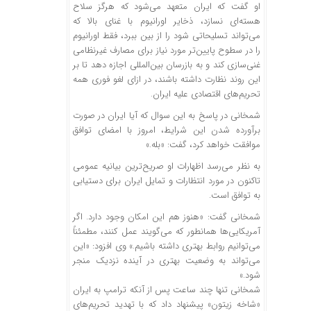
او گفت که ایران متعهد می‌شود که هرگز سلاح
هسته‌ای نسازد، ذخایر اورانیوم با غنای بالا که
می‌تواند تسلیحاتی شود را از بین ببرد، فقط اورانیوم
را در سطوح پایین‌تر مورد نیاز برای مصارف غیرنظامی
غنی‌سازی کند و به بازرسان بین‌المللی اجازه دهد تا بر
این روند نظارت داشته باشند، در ازای لغو فوری همه
تحریم‌های اقتصادی علیه ایران.
شمخانی در پاسخ به این سوال که آیا ایران در صورت
برآورده شدن این شرایط، امروز با امضای توافق
موافقت خواهد کرد، گفت: «بله.»
به نظر می‌رسد اظهارات او صریح‌ترین بیانیه عمومی
تاکنون در مورد انتظارات و تمایل ایران برای دستیابی
به توافق است.
شمخانی گفت: «هنوز هم این امکان وجود دارد. اگر
آمریکایی‌ها همانطور که می‌گویند عمل کنند، مطمئناً
می‌توانیم روابط بهتری داشته باشیم.» وی افزود: «این
می‌تواند به وضعیت بهتری در آینده نزدیک منجر
شود.»
شمخانی تنها چند ساعت پس از آنکه ترامپ به ایران
«شاخه زیتون» پیشنهاد داد که با تهدید تحریم‌های