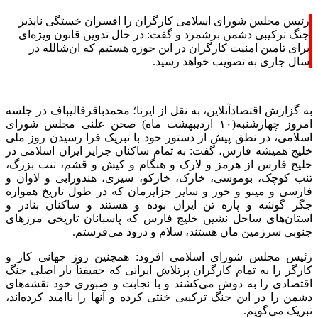
رئیس مجلس شورای اسلامی کارگران را افسران خستگی ناپذیر
جنگ ترکیبی دشمن برشمرد و گفت: در حال تدوین قانون ویژه‌ای
برای تامین امنیت کارگران در این حوزه هستیم که ان‌شالله در
سال جاری به تصویب خواهد رسید.
به گزارش اقتصادآنلاین، به نقل از ایرنا؛ محمدباقرقالیباف در جلسه
امروز چهارشنبه(۱۰ اردیبهشت ماه) صحن علنی مجلس شورای
اسلامی، در نطق پیش از دستور خود با تبریک فرا رسیدن روز ملی
خلیج همیشه فارس، گفت: به تمام ساکنان جزایر ایران اسلامی در
خلیج فارس از هرمز و لارک و هنگام و کیش و قشم، تنب بزرگ،
تنب کوچک، بوموسی، خارک، خارکو، سیری، هندورابی و لاوان و
فارسی و مینو و خور و سایر جزایرمان که در طول تاریخ همواره
جگر گوشه و پاره تن ایران بوده و هستند و ساکنان بنادر و
استان‌های ساحل نشین خلیج فارس که پاسبانان تاریخی مرزهای
جنوبی سرزمین مان هستند، سلام و درود می‌فرستم.
رئیس مجلس شورای اسلامی افزود: همچنین روز جهانی کار و
کارگر را به تمام کارگران پرتلاش ایرانی که حقیقتاً بار اصلی جنگ
اقتصادی را به دوش می‌کشند و با نجابت و صبوری خود نقشه‌های
دشمن را در این جنگ ترکیبی خنثی کرده و آنها را ناامید کرده‌اند،
تبریک می‌گویم.