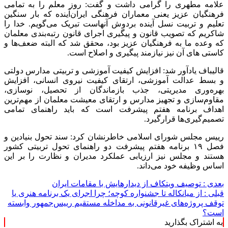
علامه‌ مطهری را گرامی داشت و گفت: روز معلم را به تمامی
فرهنگیان عزیز یعنی معماران فرهنگی ایران‌آینده که‌ بار سنگین
تعلیم و تربیت نسل آینده بردوش آنهاست تبریک‌ می‌گویم. خدا را
شاکریم که تصویب قانون و پیگیری اجرای قانون رتبه‌بندی معلمان
که وعده‌ ما به فرهنگیان عزیز بود، محقق شد که البته ضعف‌ها و
کاستی ‌های آن نیز نیازمند پیگیری و اصلاح است.
قالیباف یادآور شد: افزایش کیفیت آموزشی و تربیتی مدارس دولتی
و بسط عدالت آموزشی، ارتقای کیفیت نیروی انسانی، افزایش
بهره‌وری مدیریتی، جذب بازماندگان از تحصیل، نوسازی،
مقاوم‌سازی و تجهیز مدارس و ارتقای معیشت معلمان از مهم‌ترین
اهداف برنامه‌ هفتم پیشرفت است که باید راهنمای تمامی
تصمیم‌گیری‌ها قرارگیرد.
رییس مجلس شورای اسلامی خاطرنشان کرد: سند تحول بنیادین و
فصل ۱۹ برنامه‌ هفتم پیشرفت دو راهنمای تحول تربیتی کشور
هستند و مجلس نیز ارزیابی عملکرد مدیران و نظارت را بر این
اساس وظیفه‌ خود می‌داند.
بعدی :
توصیف ویتکاف از دیدارهایش با مقامات ایران
قبلی :
از میانکاله تا جشنواره کوچه؛ چرا اجرای یک برنامه هنری یا
توقف پروژه‌های غیرقانونی به مداخله مستقیم رییس‌جمهور وابسته
است؟
به اشتراک بگذارید