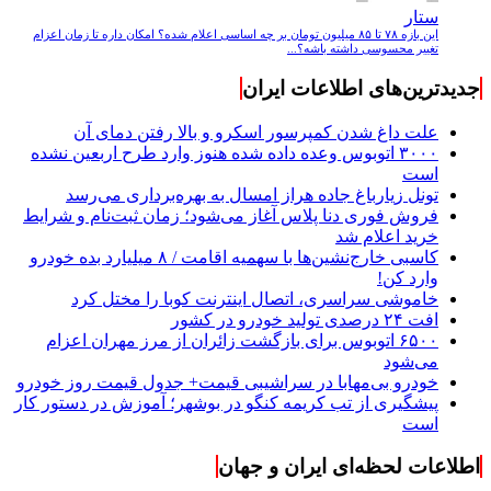
ستار
این بازه ۷۸ تا ۸۵ میلیون تومان بر چه اساسی اعلام شده؟ امکان داره تا زمان اعزام
تغییر محسوسی داشته باشه؟...
جدیدترین‌های اطلاعات ایران
علت داغ شدن کمپرسور اسکرو و بالا رفتن دمای آن
۳۰۰۰ اتوبوس وعده داده شده هنوز وارد طرح اربعین نشده
است
تونل زیارباغ جاده هراز امسال به بهره‌برداری می‌رسد
فروش فوری دنا پلاس آغاز می‌شود؛ زمان ثبت‌نام و شرایط
خرید اعلام شد
کاسبی خارج‌نشین‌ها با سهمیه اقامت / ۸ میلیارد بده خودرو
وارد کن!
خاموشی سراسری، اتصال اینترنت کوبا را مختل کرد
افت ۲۴ درصدی تولید خودرو در کشور
۶۵۰۰ اتوبوس برای بازگشت زائران از مرز مهران اعزام
می‌شود
خودرو بی‌مهابا در سراشیبی قیمت+ جدول قیمت روز خودرو
پیشگیری از تب کریمه کنگو در بوشهر؛ آموزش در دستور کار
است
اطلاعات لحظه‌ای ایران و جهان