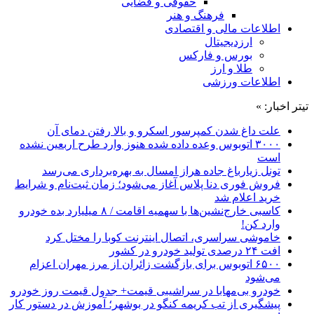
حقوقی و قضایی
فرهنگ و هنر
اطلاعات مالی و اقتصادی
ارزدیجیتال
بورس و فارکس
طلا و ارز
اطلاعات ورزشی
تیتر اخبار: »
علت داغ شدن کمپرسور اسکرو و بالا رفتن دمای آن
۳۰۰۰ اتوبوس وعده داده شده هنوز وارد طرح اربعین نشده
است
تونل زیارباغ جاده هراز امسال به بهره‌برداری می‌رسد
فروش فوری دنا پلاس آغاز می‌شود؛ زمان ثبت‌نام و شرایط
خرید اعلام شد
کاسبی خارج‌نشین‌ها با سهمیه اقامت / ۸ میلیارد بده خودرو
وارد کن!
خاموشی سراسری، اتصال اینترنت کوبا را مختل کرد
افت ۲۴ درصدی تولید خودرو در کشور
۶۵۰۰ اتوبوس برای بازگشت زائران از مرز مهران اعزام
می‌شود
خودرو بی‌مهابا در سراشیبی قیمت+ جدول قیمت روز خودرو
پیشگیری از تب کریمه کنگو در بوشهر؛ آموزش در دستور کار