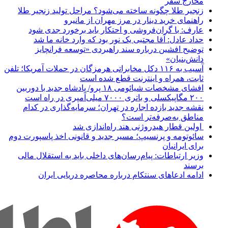
مخارج سفر
زنجیر طلا چگونه ساخته می‌شود؟ مراحل تولید زنجیر طلا
راهنمای خرید دینار در مرز مهران از مانیرو
عارف: با گران‌فروشی و احتکار باید برخورد جدی شود
حداد عادل: آقا مجتبی یک نور بود که وارد خانه ما شد
توضیح افشین درباره سند راهبردی «توسعه فرانچایز
دانش‌بنیان»
آسیب به ۱۱۶ دکل مخابراتی هرمزگان در حملات آمریکا؛ تلفن
ثابت، همراه و اینترنت ‌قطع شده است
افشای مشخصات شیائومی ۱۸ پرو/ پادشاه جدید با دوربین
۲۰۰ مگاپیکسلی و باتری ۷۰۰۰ میلی‌آمپری در راه است
نقشه جدید بازده اجاره در تهران؛ سرمایه‌گذاری در کدام
مناطق به‌صرفه‌تر است؟
اولین قطار هیدروژنی هند راه‌اندازی شد
سائوتومه و پرنسیپ؛ مسیر جدید و قانونی اخذ پاسپورت دوم
برای ایرانیان
وزیر ارتباطات: پیام‌رسان‌های داخلی باید به استقلال مالی
برسند
ادامه ادعاهای سنتکام درباره محاصره دریایی ایران