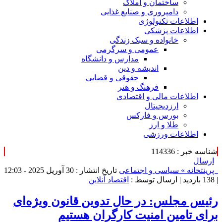
ساختمان و املاک
دامپروری و صنایع غذایی
اطلاعات تکنولوژی
اطلاعات پزشکی
خانواده و سبک زندگی
عمومی و سرگرمی
مدارس و دانشگاه
اندیشه و دین
حقوقی و قضایی
فرهنگ و هنر
اطلاعات مالی و اقتصادی
ارزدیجیتال
بورس و فارکس
طلا و ارز
اطلاعات ورزشی
شناسه خبر : 114336
ارسال
پرینت
خانه »
سیاسی و اجتماعی
تاریخ انتشار : 30 آوریل 2025 - 12:03
|
138 بازدید
| ارسال توسط :
اقتصاد آنلاین
رئیس مجلس: در حال تدوین قانون ویژه‌ای
برای تامین امنیت کارگران هستیم