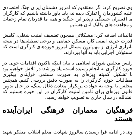
وی تصریح کرد: اگر معتقدیم که امروز دشمنان ایران جنگ اقتصادی
علیه کشورمان را تدارک دیده‌اند، باید باور داشته باشیم که کارگران
ما افسران خستگی ناپذیر این جنگند و همه ما قدردان تمام زحمات
و مجاهدت‌های یکایک آنان هستیم.
قالیباف اضافه کرد: مشکلاتی همچون تضعیف امنیت شغلی، کاهش
قدرت خرید، ایمنی کار، مسکن حمایتی و برخی تعطیلی‌ها در نتیجه
ناترازی انرژی از مهم‌ترین مسائل امروز حوزه‌های کارگری است که
مسئولان اجرایی باید به آنها بپردازند.
رئیس مجلس شورای اسلامی با بیان اینکه تاکنون اقدامات خوبی در
حوزه کارگری به انجام رسیده است، یادآور شد: در تلاش خواهیم بود
با تشکیل کمیته ویژه‌ای به صورت مستمر، فرایندی پیگیری
مطالبات حوزه کارگری را به صورت دقیق بررسی کنیم. همچنین
مجلس با توجه به حوادث پرتکرار معادن ذغال سنگ، در حال تدوین
قانون ویژه‌ای برای تامین امنیت کارگران در این حوزه هستیم که
انشالله در سال جاری به تصویب خواهد رسید.
فرهنگیان معماران فرهنگی ایران‌آینده
هستند
وی در ادامه فرا رسیدن سالروز شهادت معلم انقلاب متفکر شهید