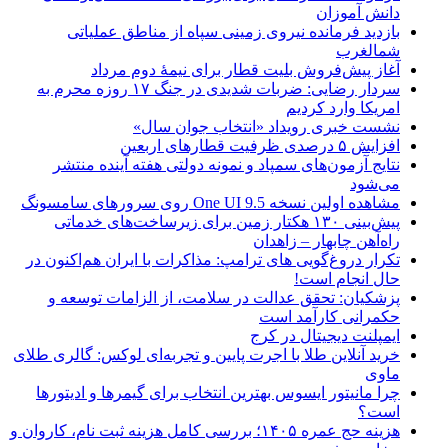
دانش آموزان
بازدید فرمانده نیروی زمینی سپاه از مناطق عملیاتی
شمالغرب
آغاز پیش‌فروش بلیت قطار برای نیمۀ دوم مرداد
سردار رضایی: ضربات شدیدی در جنگ ۱۷ روزه محرم به
امریکا وارد کردیم
نشست خبری رویداد «انتخاب جوان سال»
افزایش ۵ درصدی ظرفیت قطارهای اربعین
نتایج آزمون‌های سمپاد و نمونه دولتی هفته آینده منتشر
می‌شود
مشاهده اولین نسخه One UI 9.5 روی سرورهای سامسونگ
پیش‌بینی ۱۳۰ هکتار زمین برای زیرساخت‌های خدماتی
راه‌آهن چابهار – زاهدان
تکرار دروغ‌گویی های ترامپ: مذاکرات با ایران هم‌اکنون در
حال انجام است!
پزشکیان: تحقق عدالت در سلامت، از الزامات توسعه و
حکمرانی کارآمد است
ایمپلنت دیجیتال در کرج
خرید آنلاین طلا با اجرت پایین و تجربه‌ای لوکس: گالری طلای
ماوی
چرا مانیتور ایسوس بهترین انتخاب برای گیمرها و ادیتورها
است؟
هزینه حج عمره ۱۴۰۵؛ بررسی کامل هزینه ثبت نام، کاروان و