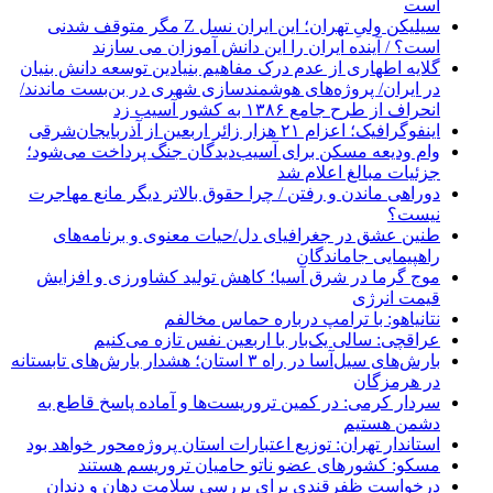
است
سیلیکن ولیِ تهران؛ این ایران نسل Z مگر متوقف شدنی
است؟ / آینده ایران را این دانش آموزان می سازند
گلایه اطهاری از عدم درک مفاهیم بنیادین توسعه دانش بنیان
در ایران/ پروژه‌های هوشمندسازی شهری در بن‌بست ماندند/
انحراف از طرح جامع ۱۳۸۶ به کشور آسیب زد
اینفوگرافیک؛ اعزام ۲۱ هزار زائر اربعین از آذربایجان‌شرقی
وام ودیعه مسکن برای آسیب‌دیدگان جنگ پرداخت می‌شود؛
جزئیات مبالغ اعلام شد
دوراهی ماندن و رفتن / چرا حقوق بالاتر دیگر مانع مهاجرت
نیست؟
طنین عشق در جغرافیای دل/حیات معنوی و برنامه‌های
راهپیمایی جاماندگان
موج گرما در شرق آسیا؛ کاهش تولید کشاورزی و افزایش
قیمت انرژی
نتانیاهو: با ترامپ درباره حماس مخالفم
عراقچی: سالی یک‌بار با اربعین نفس تازه می‌کنیم
بارش‌های سیل‌آسا در راه ۳ استان؛ هشدار بارش‌های تابستانه
در هرمزگان
سردار کرمی: در کمین تروریست‌ها و آماده پاسخ قاطع به
دشمن هستیم
استاندار تهران: توزیع اعتبارات استان پروژه‌محور خواهد بود
مسکو: کشورهای عضو ناتو حامیان تروریسم هستند
درخواست ظفرقندی برای بررسی سلامت دهان و دندان