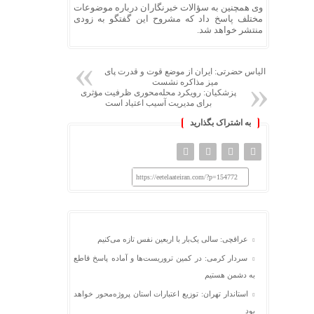
وی همچنین به سؤالات خبرنگاران درباره موضوعات
مختلف پاسخ داد که مشروح این گفتگو به‌ زودی
منتشر خواهد شد.
الیاس حضرتی: ایران از موضع قوت و قدرت پای
میز مذاکره نشست
پزشکیان: رویکرد محله‌محوری ظرفیت مؤثری
برای مدیریت آسیب اعتیاد است
به اشتراک بگذارید
https://eetelaateiran.com/?p=154772
عراقچی: سالی یک‌بار با اربعین نفس تازه می‌کنیم
سردار کرمی: در کمین تروریست‌ها و آماده پاسخ قاطع
به دشمن هستیم
استاندار تهران: توزیع اعتبارات استان پروژه‌محور خواهد
بود