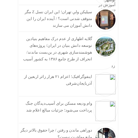
سیلیکن ولیِ تهران؛ این ایران نسل Z مگر
متوقف شدنی است؟ / آینده ایران را این
دانش آموزان می سازند
گلایه اطهاری از عدم درک مفاهیم بنیادین
توسعه دانش بنیان در ایران/ پروژه‌های
هوشمندسازی شهری در بن‌بست ماندند/
انحراف از طرح جامع ۱۳۸۶ به کشور آسیب
زد
اینفوگرافیک؛ اعزام ۲۱ هزار زائر اربعین از
آذربایجان‌شرقی
وام ودیعه مسکن برای آسیب‌دیدگان جنگ
پرداخت می‌شود؛ جزئیات مبالغ اعلام شد
دوراهی ماندن و رفتن / چرا حقوق بالاتر دیگر
مانع مهاجرت نیست؟