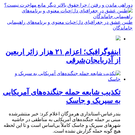
دوراهی ماندن و رفتن / چرا حقوق بالاتر دیگر مانع مهاجرت نیست؟
طنین عشق در جغرافیای دل/حیات معنوی و برنامه‌های راهپیمایی
جاماندگان
اینفوگرافیک؛ اعزام ۲۱ هزار زائر اربعین
از آذربایجان‌شرقی
تکذیب شایعه حمله جنگنده‌های آمریکایی
به سیریک و جاسک
بندرعباس-استانداری هرمزگان اعلام کرد: خبر منتشرشده
مبنی بر حمله جنگنده‌های آمریکایی به مناطقی در حاشیه
شهرهای سیریک و جاسک کاملاً بی‌اساس است و تا این لحظه
هیچ گونه حمله گزارش نشده است.