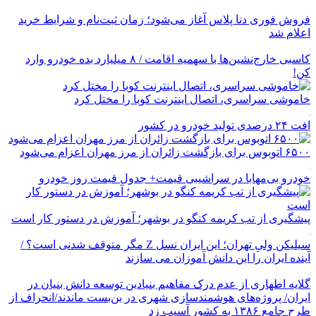
فروش فوری دنا پلاس آغاز می‌شود؛ زمان ثبت‌نام و شرایط خرید
اعلام شد
کاسبی خارج‌نشین‌ها با سهمیه اقامت / ۸ میلیارد بده خودرو وارد
کن!
خاموشی سراسری، اتصال اینترنت کوبا را مختل کرد
افت ۲۴ درصدی تولید خودرو در کشور
۶۵۰۰ اتوبوس برای بازگشت زائران از مرز مهران اعزام می‌شود
خودرو بی‌مهابا در سراشیبی قیمت+ جدول قیمت روز خودرو
پیشگیری از تب کریمه کنگو در بوشهر؛ آموزش در دستور کار است
سیلیکن ولیِ تهران؛ این ایران نسل Z مگر متوقف شدنی است؟ /
آینده ایران را این دانش آموزان می سازند
گلایه اطهاری از عدم درک مفاهیم بنیادین توسعه دانش بنیان در
ایران/ پروژه‌های هوشمندسازی شهری در بن‌بست ماندند/انحراف از
طرح جامع ۱۳۸۶ به کشور آسیب زد