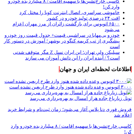
کاسبی خارج‌نشین‌ها با سهمیه اقامت / ۸ میلیارد بده خودرو
وارد کن!
خاموشی سراسری، اتصال اینترنت کوبا را مختل کرد
افت ۲۴ درصدی تولید خودرو در کشور
۶۵۰۰ اتوبوس برای بازگشت زائران از مرز مهران اعزام
می‌شود
خودرو بی‌مهابا در سراشیبی قیمت+ جدول قیمت روز خودرو
پیشگیری از تب کریمه کنگو در بوشهر؛ آموزش در دستور کار
است
سیلیکن ولیِ تهران؛ این ایران نسل Z مگر متوقف شدنی
است؟ / آینده ایران را این دانش آموزان می سازند
اطلاعات لحظه‌ای ایران و جهان
۳۰۰۰ اتوبوس وعده داده شده هنوز وارد طرح اربعین نشده است
تونل زیارباغ جاده هراز امسال به بهره‌برداری می‌رسد
فروش فوری دنا پلاس آغاز می‌شود؛ زمان ثبت‌نام و شرایط خرید
اعلام شد
کاسبی خارج‌نشین‌ها با سهمیه اقامت / ۸ میلیارد بده خودرو وارد
کن!