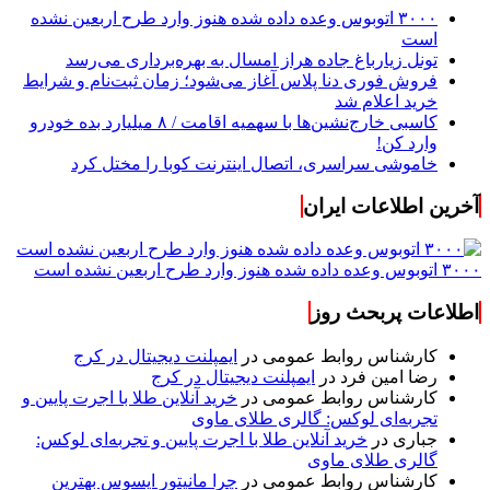
۳۰۰۰ اتوبوس وعده داده شده هنوز وارد طرح اربعین نشده
است
تونل زیارباغ جاده هراز امسال به بهره‌برداری می‌رسد
فروش فوری دنا پلاس آغاز می‌شود؛ زمان ثبت‌نام و شرایط
خرید اعلام شد
کاسبی خارج‌نشین‌ها با سهمیه اقامت / ۸ میلیارد بده خودرو
وارد کن!
خاموشی سراسری، اتصال اینترنت کوبا را مختل کرد
آخرین اطلاعات ایران
۳۰۰۰ اتوبوس وعده داده شده هنوز وارد طرح اربعین نشده است
اطلاعات پربحث روز
کارشناس روابط عمومی
در
ایمپلنت دیجیتال در کرج
رضا امین فرد
در
ایمپلنت دیجیتال در کرج
کارشناس روابط عمومی
در
خرید آنلاین طلا با اجرت پایین و
تجربه‌ای لوکس: گالری طلای ماوی
جباری
در
خرید آنلاین طلا با اجرت پایین و تجربه‌ای لوکس:
گالری طلای ماوی
کارشناس روابط عمومی
در
چرا مانیتور ایسوس بهترین