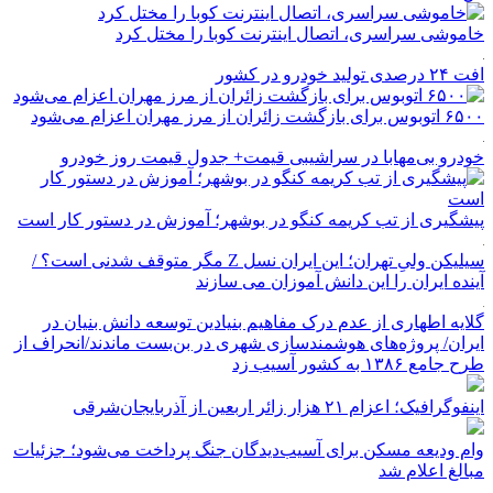
خاموشی سراسری، اتصال اینترنت کوبا را مختل کرد
افت ۲۴ درصدی تولید خودرو در کشور
۶۵۰۰ اتوبوس برای بازگشت زائران از مرز مهران اعزام می‌شود
خودرو بی‌مهابا در سراشیبی قیمت+ جدول قیمت روز خودرو
پیشگیری از تب کریمه کنگو در بوشهر؛ آموزش در دستور کار است
سیلیکن ولیِ تهران؛ این ایران نسل Z مگر متوقف شدنی است؟ /
آینده ایران را این دانش آموزان می سازند
گلایه اطهاری از عدم درک مفاهیم بنیادین توسعه دانش بنیان در
ایران/ پروژه‌های هوشمندسازی شهری در بن‌بست ماندند/انحراف از
طرح جامع ۱۳۸۶ به کشور آسیب زد
اینفوگرافیک؛ اعزام ۲۱ هزار زائر اربعین از آذربایجان‌شرقی
وام ودیعه مسکن برای آسیب‌دیدگان جنگ پرداخت می‌شود؛ جزئیات
مبالغ اعلام شد