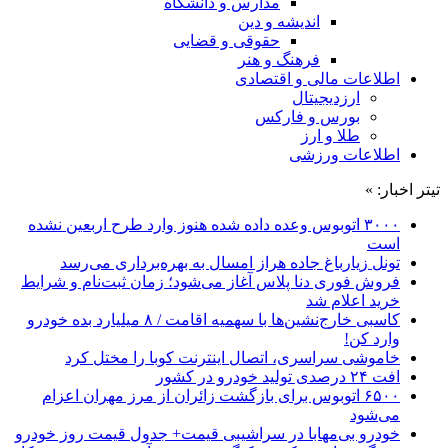
مدارس و دانشگاه
اندیشه و دین
حقوقی و قضایی
فرهنگ و هنر
اطلاعات مالی و اقتصادی
ارزدیجیتال
بورس و فارکس
طلا و ارز
اطلاعات ورزشی
تیتر اخبار: »
۳۰۰۰ اتوبوس وعده داده شده هنوز وارد طرح اربعین نشده
است
تونل زیارباغ جاده هراز امسال به بهره‌برداری می‌رسد
فروش فوری دنا پلاس آغاز می‌شود؛ زمان ثبت‌نام و شرایط
خرید اعلام شد
کاسبی خارج‌نشین‌ها با سهمیه اقامت / ۸ میلیارد بده خودرو
وارد کن!
خاموشی سراسری، اتصال اینترنت کوبا را مختل کرد
افت ۲۴ درصدی تولید خودرو در کشور
۶۵۰۰ اتوبوس برای بازگشت زائران از مرز مهران اعزام
می‌شود
خودرو بی‌مهابا در سراشیبی قیمت+ جدول قیمت روز خودرو