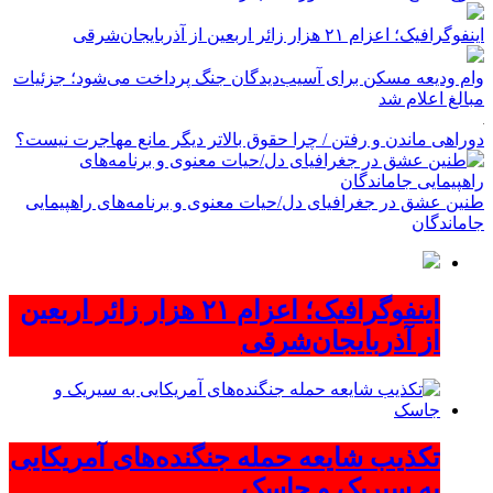
اینفوگرافیک؛ اعزام ۲۱ هزار زائر اربعین از آذربایجان‌شرقی
وام ودیعه مسکن برای آسیب‌دیدگان جنگ پرداخت می‌شود؛ جزئیات
مبالغ اعلام شد
دوراهی ماندن و رفتن / چرا حقوق بالاتر دیگر مانع مهاجرت نیست؟
طنین عشق در جغرافیای دل/حیات معنوی و برنامه‌های راهپیمایی
جاماندگان
اینفوگرافیک؛ اعزام ۲۱ هزار زائر اربعین
از آذربایجان‌شرقی
تکذیب شایعه حمله جنگنده‌های آمریکایی
به سیریک و جاسک