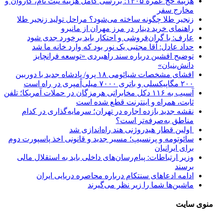
هزینه حج عمره ۱۴۰۵؛ بررسی کامل هزینه ثبت نام، کاروان و
مخارج سفر
زنجیر طلا چگونه ساخته می‌شود؟ مراحل تولید زنجیر طلا
راهنمای خرید دینار در مرز مهران از مانیرو
عارف: با گران‌فروشی و احتکار باید برخورد جدی شود
حداد عادل: آقا مجتبی یک نور بود که وارد خانه ما شد
توضیح افشین درباره سند راهبردی «توسعه فرانچایز
دانش‌بنیان»
افشای مشخصات شیائومی ۱۸ پرو/ پادشاه جدید با دوربین
۲۰۰ مگاپیکسلی و باتری ۷۰۰۰ میلی‌آمپری در راه است
آسیب به ۱۱۶ دکل مخابراتی هرمزگان در حملات آمریکا؛ تلفن
ثابت، همراه و اینترنت ‌قطع شده است
نقشه جدید بازده اجاره در تهران؛ سرمایه‌گذاری در کدام
مناطق به‌صرفه‌تر است؟
اولین قطار هیدروژنی هند راه‌اندازی شد
سائوتومه و پرنسیپ؛ مسیر جدید و قانونی اخذ پاسپورت دوم
برای ایرانیان
وزیر ارتباطات: پیام‌رسان‌های داخلی باید به استقلال مالی
برسند
ادامه ادعاهای سنتکام درباره محاصره دریایی ایران
ماشین‌ها شما را زیر نظر می‌گیرند
منوی سایت