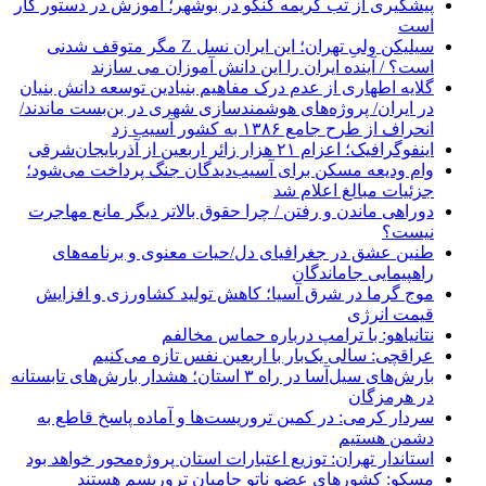
پیشگیری از تب کریمه کنگو در بوشهر؛ آموزش در دستور کار
است
سیلیکن ولیِ تهران؛ این ایران نسل Z مگر متوقف شدنی
است؟ / آینده ایران را این دانش آموزان می سازند
گلایه اطهاری از عدم درک مفاهیم بنیادین توسعه دانش بنیان
در ایران/ پروژه‌های هوشمندسازی شهری در بن‌بست ماندند/
انحراف از طرح جامع ۱۳۸۶ به کشور آسیب زد
اینفوگرافیک؛ اعزام ۲۱ هزار زائر اربعین از آذربایجان‌شرقی
وام ودیعه مسکن برای آسیب‌دیدگان جنگ پرداخت می‌شود؛
جزئیات مبالغ اعلام شد
دوراهی ماندن و رفتن / چرا حقوق بالاتر دیگر مانع مهاجرت
نیست؟
طنین عشق در جغرافیای دل/حیات معنوی و برنامه‌های
راهپیمایی جاماندگان
موج گرما در شرق آسیا؛ کاهش تولید کشاورزی و افزایش
قیمت انرژی
نتانیاهو: با ترامپ درباره حماس مخالفم
عراقچی: سالی یک‌بار با اربعین نفس تازه می‌کنیم
بارش‌های سیل‌آسا در راه ۳ استان؛ هشدار بارش‌های تابستانه
در هرمزگان
سردار کرمی: در کمین تروریست‌ها و آماده پاسخ قاطع به
دشمن هستیم
استاندار تهران: توزیع اعتبارات استان پروژه‌محور خواهد بود
مسکو: کشورهای عضو ناتو حامیان تروریسم هستند