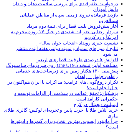
درخواست ظفرقندی برای بررسی سلامت دهان و دندان
دانش آموزان
بازدید فرمانده نیروی زمینی سپاه از مناطق عملیاتی
شمالغرب
آغاز پیش‌فروش بلیت قطار برای نیمۀ دوم مرداد
سردار رضایی: ضربات شدیدی در جنگ ۱۷ روزه محرم به
امریکا وارد کردیم
نشست خبری رویداد «انتخاب جوان سال»
نتایج آزمون‌های سمپاد و نمونه دولتی هفته آینده منتشر
می‌شود
افزایش ۵ درصدی ظرفیت قطارهای اربعین
مشاهده اولین نسخه One UI 9.5 روی سرورهای سامسونگ
پیش‌بینی ۱۳۰ هکتار زمین برای زیرساخت‌های خدماتی
راه‌آهن چابهار – زاهدان
تکرار دروغ‌گویی های ترامپ: مذاکرات با ایران هم‌اکنون در
حال انجام است!
پزشکیان: تحقق عدالت در سلامت، از الزامات توسعه و
حکمرانی کارآمد است
ایمپلنت دیجیتال در کرج
خرید آنلاین طلا با اجرت پایین و تجربه‌ای لوکس: گالری طلای
ماوی
چرا مانیتور ایسوس بهترین انتخاب برای گیمرها و ادیتورها
است؟