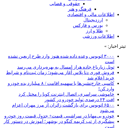
حقوقی و قضایی
فرهنگ و هنر
اطلاعات مالی و اقتصادی
ارزدیجیتال
بورس و فارکس
طلا و ارز
اطلاعات ورزشی
تیتر اخبار: »
۳۰۰۰ اتوبوس وعده داده شده هنوز وارد طرح اربعین نشده
است
تونل زیارباغ جاده هراز امسال به بهره‌برداری می‌رسد
فروش فوری دنا پلاس آغاز می‌شود؛ زمان ثبت‌نام و شرایط
خرید اعلام شد
کاسبی خارج‌نشین‌ها با سهمیه اقامت / ۸ میلیارد بده خودرو
وارد کن!
خاموشی سراسری، اتصال اینترنت کوبا را مختل کرد
افت ۲۴ درصدی تولید خودرو در کشور
۶۵۰۰ اتوبوس برای بازگشت زائران از مرز مهران اعزام
می‌شود
خودرو بی‌مهابا در سراشیبی قیمت+ جدول قیمت روز خودرو
پیشگیری از تب کریمه کنگو در بوشهر؛ آموزش در دستور کار
است