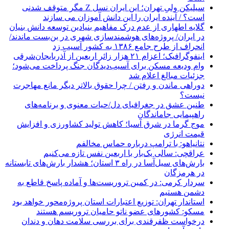
سیلیکن ولیِ تهران؛ این ایران نسل Z مگر متوقف شدنی
است؟ / آینده ایران را این دانش آموزان می سازند
گلایه اطهاری از عدم درک مفاهیم بنیادین توسعه دانش بنیان
در ایران/ پروژه‌های هوشمندسازی شهری در بن‌بست ماندند/
انحراف از طرح جامع ۱۳۸۶ به کشور آسیب زد
اینفوگرافیک؛ اعزام ۲۱ هزار زائر اربعین از آذربایجان‌شرقی
وام ودیعه مسکن برای آسیب‌دیدگان جنگ پرداخت می‌شود؛
جزئیات مبالغ اعلام شد
دوراهی ماندن و رفتن / چرا حقوق بالاتر دیگر مانع مهاجرت
نیست؟
طنین عشق در جغرافیای دل/حیات معنوی و برنامه‌های
راهپیمایی جاماندگان
موج گرما در شرق آسیا؛ کاهش تولید کشاورزی و افزایش
قیمت انرژی
نتانیاهو: با ترامپ درباره حماس مخالفم
عراقچی: سالی یک‌بار با اربعین نفس تازه می‌کنیم
بارش‌های سیل‌آسا در راه ۳ استان؛ هشدار بارش‌های تابستانه
در هرمزگان
سردار کرمی: در کمین تروریست‌ها و آماده پاسخ قاطع به
دشمن هستیم
استاندار تهران: توزیع اعتبارات استان پروژه‌محور خواهد بود
مسکو: کشورهای عضو ناتو حامیان تروریسم هستند
درخواست ظفرقندی برای بررسی سلامت دهان و دندان