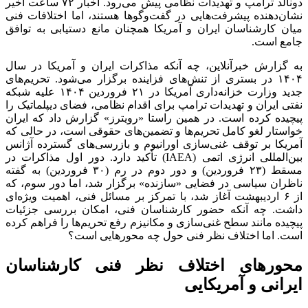
دونالد ترامپ و تهدیدات نظامی پیش می‌رود. اخبار ۷۲ ساعت اخیر
نشان‌دهنده پیشرفت‌هایی در گفت‌و‌گو‌ها هستند، اما اختلافات فنی
میان کارشناسان ایران و آمریکا همچنان مانع دستیابی به توافق
جامع است.
به گزارش خبرآنلاین، چه آنکه مذاکرات ایران و آمریکا در سال
۱۴۰۴ در بستری از تنش‌های فزاینده برگزار می‌شود. تحریم‌های
جدید وزارت خزانه‌داری آمریکا در ۲۱ فروردین ۱۴۰۴ علیه شبکه
نفتی ایران و تهدیدات ترامپ برای اقدام نظامی، فضای دیپلماتیک را
پیچیده کرده است. در همین راستا «رویترز» گزارش داد که ایران
خواستار لغو کامل تحریم‌ها و تضمین‌های حقوقی است، در حالی که
آمریکا بر توقف غنی‌سازی اورانیوم و بازرسی‌های گسترده آژانس
بین‌المللی انرژی اتمی (IAEA) تأکید دارد. دور اول مذاکرات در
مسقط (۲۳ فروردین) و دور دوم در رم (۳۰ فروردین) به گفته
ناظران سیاسی در فضایی «سازنده» برگزار شد، اما دور سوم، که
از ۶ اردیبهشت آغاز شد، با تمرکز بر مسائل فنی، اهمیت ویژه‌ای
داشت. چه آنکه حضور کارشناسان فنی، امکان بررسی جزئیات
پیچیده مانند سطح غنی‌سازی و مکانیزم رفع تحریم‌ها را فراهم کرده
است. اما اختلاف نظر فنی حول چه محور‌هایی است؟
محور‌های اختلاف نظر فنی کارشناسان
ایرانی و آمریکایی