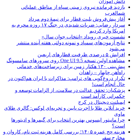
دانش آموزان
بازدید فرمانده نیروی زمینی سپاه از مناطق عملیاتی
شمالغرب
آغاز پیش‌فروش بلیت قطار برای نیمۀ دوم مرداد
سردار رضایی: ضربات شدیدی در جنگ ۱۷ روزه محرم به
امریکا وارد کردیم
نشست خبری رویداد «انتخاب جوان سال»
نتایج آزمون‌های سمپاد و نمونه دولتی هفته آینده منتشر
می‌شود
افزایش ۵ درصدی ظرفیت قطارهای اربعین
مشاهده اولین نسخه One UI 9.5 روی سرورهای سامسونگ
پیش‌بینی ۱۳۰ هکتار زمین برای زیرساخت‌های خدماتی
راه‌آهن چابهار – زاهدان
تکرار دروغ‌گویی های ترامپ: مذاکرات با ایران هم‌اکنون در
حال انجام است!
پزشکیان: تحقق عدالت در سلامت، از الزامات توسعه و
حکمرانی کارآمد است
ایمپلنت دیجیتال در کرج
خرید آنلاین طلا با اجرت پایین و تجربه‌ای لوکس: گالری طلای
ماوی
چرا مانیتور ایسوس بهترین انتخاب برای گیمرها و ادیتورها
است؟
هزینه حج عمره ۱۴۰۵؛ بررسی کامل هزینه ثبت نام، کاروان و
مخارج سفر