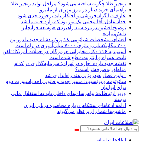
زنجیر طلا چگونه ساخته می‌شود؟ مراحل تولید زنجیر طلا
راهنمای خرید دینار در مرز مهران از مانیرو
عارف: با گران‌فروشی و احتکار باید برخورد جدی شود
حداد عادل: آقا مجتبی یک نور بود که وارد خانه ما شد
توضیح افشین درباره سند راهبردی «توسعه فرانچایز
دانش‌بنیان»
افشای مشخصات شیائومی ۱۸ پرو/ پادشاه جدید با دوربین
۲۰۰ مگاپیکسلی و باتری ۷۰۰۰ میلی‌آمپری در راه است
آسیب به ۱۱۶ دکل مخابراتی هرمزگان در حملات آمریکا؛ تلفن
ثابت، همراه و اینترنت ‌قطع شده است
نقشه جدید بازده اجاره در تهران؛ سرمایه‌گذاری در کدام
مناطق به‌صرفه‌تر است؟
اولین قطار هیدروژنی هند راه‌اندازی شد
سائوتومه و پرنسیپ؛ مسیر جدید و قانونی اخذ پاسپورت دوم
برای ایرانیان
وزیر ارتباطات: پیام‌رسان‌های داخلی باید به استقلال مالی
برسند
ادامه ادعاهای سنتکام درباره محاصره دریایی ایران
ماشین‌ها شما را زیر نظر می‌گیرند
اطلاعات‌ ‎ایرانی