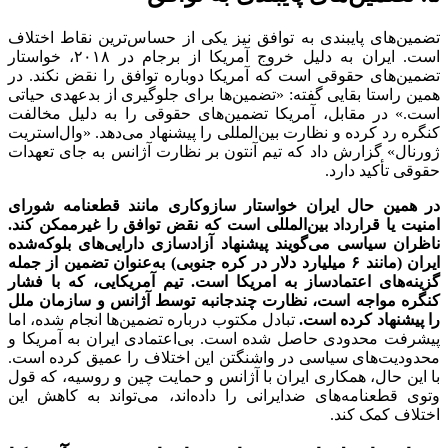
تضمین‌های پایبندی به توافق نیز یکی از حساس‌ترین نقاط اختلاف
است. ایران به دلیل خروج آمریکا از برجام در ۲۰۱۸، خواستار
تضمین‌های حقوقی است که آمریکا دوباره توافق را نقض نکند. در
همین راستا بقایی گفته: «تضمین‌ها برای جلوگیری از بدعهدی حیاتی
است.» در مقابل، آمریکا تضمین‌های حقوقی را به دلیل مخالفت
کنگره رد کرده و نظارت بین‌المللی را پیشنهاد می‌دهد. «وال‌استریت
ژورنال» گزارش داد که تیم آنتون بر نظارت آژانس به جای تعهدات
حقوقی تأکید دارد.
در همین حال ایران خواستار سازوکاری مانند قطعنامه شورای
امنیت یا قرارداد بین‌المللی است که نقض توافق را غیرممکن کند.
ناظران سیاسی می‌گویند پیشنهاد آزادسازی دارایی‌های بلوکه‌شده
ایران (مانند ۶ میلیارد دلار در کره جنوبی) به‌عنوان تضمین از جمله
گزینه‌های اعتمادساز به امریکا است. تیم آمریکایی، که با فشار
کنگره مواجه است، نظارت چندجانبه توسط آژانس و سازمان ملل
را پیشنهاد کرده است.
تبادل مکتوب درباره تضمین‌ها انجام شده، اما
پیشرفت محدودی حاصل شده است. بی‌اعتمادی ایران به آمریکا و
محدودیت‌های سیاسی در واشنگتن این اختلاف را عمیق کرده است.
با این حال، همکاری ایران با آژانس و حمایت چین و روسیه، که قول
وتوی قطعنامه‌های ضدایرانی را داده‌اند، می‌تواند به کاهش این
اختلاف کمک کند.