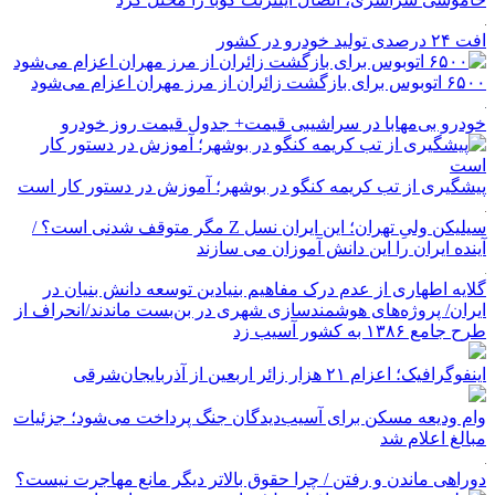
افت ۲۴ درصدی تولید خودرو در کشور
۶۵۰۰ اتوبوس برای بازگشت زائران از مرز مهران اعزام می‌شود
خودرو بی‌مهابا در سراشیبی قیمت+ جدول قیمت روز خودرو
پیشگیری از تب کریمه کنگو در بوشهر؛ آموزش در دستور کار است
سیلیکن ولیِ تهران؛ این ایران نسل Z مگر متوقف شدنی است؟ /
آینده ایران را این دانش آموزان می سازند
گلایه اطهاری از عدم درک مفاهیم بنیادین توسعه دانش بنیان در
ایران/ پروژه‌های هوشمندسازی شهری در بن‌بست ماندند/انحراف از
طرح جامع ۱۳۸۶ به کشور آسیب زد
اینفوگرافیک؛ اعزام ۲۱ هزار زائر اربعین از آذربایجان‌شرقی
وام ودیعه مسکن برای آسیب‌دیدگان جنگ پرداخت می‌شود؛ جزئیات
مبالغ اعلام شد
دوراهی ماندن و رفتن / چرا حقوق بالاتر دیگر مانع مهاجرت نیست؟