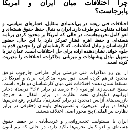
چرا اختلافات میان ایران و آمریکا
پابرجاست؟
اختلافات فنی ریشه در بی‌اعتمادی متقابل، فشار‌های سیاسی، و
اهداف متفاوت دو طرف دارد. ایران به دنبال حفظ حقوق هسته‌ای و
لغو کامل تحریم‌هاست، در حالی که آمریکا بر محدود کردن برنامه
هسته‌ای و حفظ اهرم فشار تمرکز دارد. با این حال، حضور
کارشناسان و تبادل اطلاعات، که کارشناسان آن را «چندین قدم به
جلو» خواند، نشان‌دهنده اراده برای حل اختلافات است. عمان نیز با
تسهیل تبادل پیشنهادات و میزبانی مذاکرات، اختلافات را مدیریت
کرده است.
از این رو مذاکرات فنی فرصتی برای طراحی چارچوب توافق
محدود فراهم کرده است. دور سوم مذاکرات ایران و آمریکا در
مسقط نشان دهنده اختلافات فنی میان کارشناسان دو طرف است.
سطح غنی‌سازی اورانیوم (۲۰ درصد در برابر ۳.۶۷ درصد)، ذخایر
اورانیوم (نگهداری تحت نظارت در برابر انتقال به خارج)،
بازرسی‌های آژانس (محدود در برابر گسترده)، مکانیزم رفع تحریم‌ها
(یکجا در برابر تدریجی)، و تضمین‌های پایبندی (حقوقی در برابر
نظارت بین‌المللی) پنج محور اصلی اختلاف هستند.
ایران با مسئولیت تخت‌روانچی و غریب‌آبادی، بر حفظ حقوق
هسته‌ای و لغو کامل تحریم‌ها تأکید دارد، در حالی که تیم آنتون