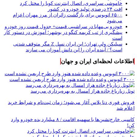
خاموشی سراسری، اتصال اینترنت کوبا را مختل کرد
افت ۲۴ درصدی تولید خودرو در کشور
۶۵۰۰ اتوبوس برای بازگشت زائران از مرز مهران اعزام
می‌شود
خودرو بی‌مهابا در سراشیبی قیمت+ جدول قیمت روز خودرو
پیشگیری از تب کریمه کنگو در بوشهر؛ آموزش در دستور کار
است
سیلیکن ولیِ تهران؛ این ایران نسل Z مگر متوقف شدنی
است؟ / آینده ایران را این دانش آموزان می سازند
اطلاعات لحظه‌ای ایران و جهان
۳۰۰۰ اتوبوس وعده داده شده هنوز وارد طرح اربعین نشده است
تونل زیارباغ جاده هراز امسال به بهره‌برداری می‌رسد
فروش فوری دنا پلاس آغاز می‌شود؛ زمان ثبت‌نام و شرایط خرید
اعلام شد
کاسبی خارج‌نشین‌ها با سهمیه اقامت / ۸ میلیارد بده خودرو وارد
کن!
خاموشی سراسری، اتصال اینترنت کوبا را مختل کرد