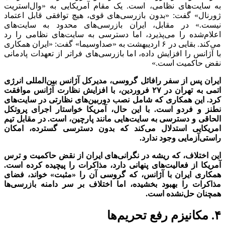
به سایت‌های نظامی، است. یک مقام آمریکایی به «وال‌استریت
ژورنال» گفت: «بدون بازرسی‌های قوی، هیچ توافقی قابل اعتماد
نیست.» در مقابل، ایران بازرسی‌های محدود به سایت‌های
اعلام‌شده را می‌پذیرد، اما دسترسی به سایت‌های نظامی را رد
می‌کند. بقایی در ۶ اردیبهشت به «صداوسیما» گفت: «ایران همکاری
با آژانس را افزایش داده، اما بازرسی‌های فراتر از تعهدات پادمانی
نقض حاکمیت است.»
ایران پس از سفر رافائل گروسی، مدیرکل آژانس بین‌المللی انرژی
اتمی به تهران در ۲۷ فروردین، با افزایش نظارت آژانس موافقت
کرد. این همکاری که شامل نصب دوربین‌های نظارتی در سایت‌های
نطنز و فردو است. با این حال، آمریکا خواستار اجرای پروتکل
الحاقی و دسترسی به سایت‌هایی مانند پارچین، است. در مقابل تیم
امریکایی استدلال می‌کند که بدون دسترسی گسترده، امکان
راستی‌آزمایی وجود ندارد.
این اختلاف، که ریشه در نگرانی‌های ایران از نقض حاکمیت و ترس
آمریکا از فعالیت‌های پنهانی دارد، مذاکرات را پیچیده کرده است.
همکاری ایران با آژانس، که گروسی آن را «مثبت» خواند، فضای
مذاکرات را بهبود بخشیده، اما اختلاف بر سر دامنه بازرسی‌ها
همچنان حل‌نشده است.
۴. مکانیزم رفع تحریم‌ها