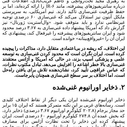
به رهبری مجید تخت‌روانچی و کاظم غریب‌آبادی، اطلاعات فنی
درباره سانتریفیوژ‌های پیشرفته، مانند IR-۶ را ارائه کرده‌اند، اما بر
حفظ ظرفیت غنی‌سازی تأکید دارند. تیم آمریکایی، به سرپرستی
مایکل آنتون نیز استدلال می‌کند که غنی‌سازی ۶۰ درصدی توجیه
غیرنظامی ندارد و باید متوقف شود. «وال‌استریت ژورنال» نیز
گزارش داد که آمریکا پیشنهاد داده غنی‌سازی به ۳.۶۷ درصد محدود
شود و ایران سانتریفیوژ‌های پیشرفته را غیرفعال کند، پیشنهادی که
ایران آن را «غیرواقع‌بینانه» خوانده است.
این اختلاف، که ریشه در بی‌اعتمادی متقابل دارد، مذاکرات را پیچیده
کرده است. ایران نگران است که محدود کردن غنی‌سازی به توسعه
علمی و پزشکی آسیب بزند، در حالی که آمریکا و آژانس معتقدند
غنی‌سازی بالا خطر اشاعه را افزایش می‌دهد. تبادل مکتوب نظرات،
که عباس عراقچی تأیید کرد، نشان‌دهنده تلاش برای یافتن راه‌حل
است، اما اختلاف بر سر سطح غنی‌سازی همچنان پابرجاست.
۲. ذخایر اورانیوم غنی‌شده
ذخایر اورانیوم غنی‌شده ایران یکی دیگر از نقاط اختلاف کلیدی
است. رسانه‌های غربی بر این نکته متمرکز هستند که ایران ۱۵ برابر
حد مجاز برجام (۲۰۲.۸ کیلوگرم اورانیوم ۳.۶۷ درصدی) ذخایر دارد،
که بخش عمده آن ۲۷۴.۸ کیلوگرم اورانیوم ۶۰ درصدی است. ایران
پیشنهاد کرده این ذخایر را تحت نظارت آژانس برای مصارف
صلح‌آمیز نگه دارد. در همین راستا بقایی سخنگوی وزارت خارجه