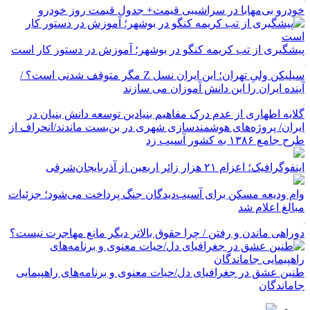
خودرو بی‌مهابا در سراشیبی قیمت+ جدول قیمت روز خودرو
پیشگیری از تب کریمه کنگو در بوشهر؛ آموزش در دستور کار است
سیلیکن ولیِ تهران؛ این ایران نسل Z مگر متوقف شدنی است؟ /
آینده ایران را این دانش آموزان می سازند
گلایه اطهاری از عدم درک مفاهیم بنیادین توسعه دانش بنیان در
ایران/ پروژه‌های هوشمندسازی شهری در بن‌بست ماندند/انحراف از
طرح جامع ۱۳۸۶ به کشور آسیب زد
اینفوگرافیک؛ اعزام ۲۱ هزار زائر اربعین از آذربایجان‌شرقی
وام ودیعه مسکن برای آسیب‌دیدگان جنگ پرداخت می‌شود؛ جزئیات
مبالغ اعلام شد
دوراهی ماندن و رفتن / چرا حقوق بالاتر دیگر مانع مهاجرت نیست؟
طنین عشق در جغرافیای دل/حیات معنوی و برنامه‌های راهپیمایی
جاماندگان