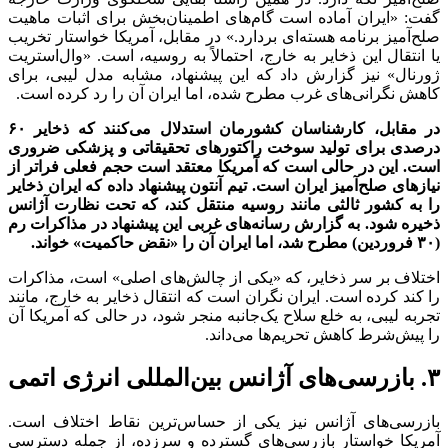
گفت: «ایران آماده است گام‌های اطمینان‌بخش برای اثبات ماهیت
صلح‌آمیز برنامه هسته‌ای بردارد.» در مقابل، آمریکا خواستار تخریب
یا انتقال این ذخایر به خارج، احتمالاً به روسیه، است. «وال‌استریت
ژورنال» نیز گزارش داد که این پیشنهاد، مشابه مدل لیبی، برای
کاهش نگرانی‌های غرب مطرح شده، اما ایران آن را رد کرده است.
در مقابل، کارشناسان کشورمان استدلال می‌کنند که ذخایر ۶۰
درصدی برای تولید سوخت راکتور‌های تحقیقاتی و پزشکی ضروری
است. این در حالی است که آمریکا معتقد است حجم فعلی فراتر از
نیاز‌های صلح‌آمیز ایران است. تیم آنتون پیشنهاد داده که ایران ذخایر
را به کشور ثالثی مانند روسیه منتقل کند، که تحت نظارت آژانس
ذخیره شود. به گزارش رسانه‌های غربی این پیشنهاد در مذاکرات رم
(۳۰ فروردین) مطرح شد، اما ایران آن را «نقض حاکمیت» خواند.
اختلاف بر سر ذخایر، که «یکی از چالش‌های اصلی» است، مذاکرات
را کند کرده است. ایران نگران است که انتقال ذخایر به خارج، مانند
تجربه لیبی، به خلع سلاح یک‌جانبه منجر شود، در حالی که آمریکا آن
را پیش‌شرط کاهش تحریم‌ها می‌داند.
۳. بازرسی‌های آژانس بین‌المللی انرژی اتمی
بازرسی‌های آژانس نیز یکی از حساس‌ترین نقاط اختلاف است.
آمریکا خواستار بازرسی‌های گسترده و سرزده، از جمله دسترسی