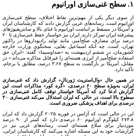
۱. سطح غنی‌سازی اورانیوم
از سوی دیگر یکی از مهم‌ترین نقاط اختلاف، سطح غنی‌سازی
اورانیوم است. رسانه‌های غربی گزارش دادند که کارشناسان ایران
و آمریکا در مسقط بر انباشت اورانیوم با غنای بالا و سانتریفیوژ‌های
پیشرفته ایران تمرکز دارند. ایران نیز خواستار حفظ غنی‌سازی تا ۲۰
درصد برای مصارف صلح‌آمیز، مانند تولید رادیودارو‌ها در راکتور
تهران، است. چه آنکه اسماعیل بقایی، سخنگوی وزارت خارجه
کشورمان، در ششم اردیبهشت به «صداوسیما» گفته: «ایران حق
استفاده صلح‌آمیز از انرژی هسته‌ای را غیرقابل مذاکره می‌داند.» در
مقابل، آمریکا بر بازگشت به سطح ۳.۶۷ درصد، مطابق با برجام،
تأکید دارد.
در همین حال «وال‌استریت ژورنال» گزارش داد که غنی‌سازی
ایران، به‌ویژه سطح ۶۰ درصدی، «گره کور» مذاکرات است. این
گزارش ادعا کرد که آمریکا خواستار توقف کامل غنی‌سازی در
سطوح بالا است، در حالی که ایران استدلال می‌کند غنی‌سازی ۲۰
درصدی برای اهداف پزشکی ضروری است.
این در حالی است که آژانس در فوریه ۲۰۲۵ گزارش داد که ایران
۲۷۴.۸ کیلوگرم اورانیوم ۶۰ درصدی دارد که کمتر از ۹۰ درصد
موردنیاز برای سلاح هسته‌ای است. رسانه‌های غربی نیز در
گزارشات خود به این مسئله اشاره می‌کنند که کارشناسان ایرانی،