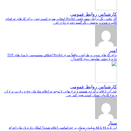
کارشناس روابط عمومی
اگر دقت رنگ برایتان مهم باشد، ProArt انتخاب بهتری است چون برای کارهای حرفه‌ای
کالیبره شده و پوشش رنگ گسترده‌تری دارد. ام...
امیر
برای کارهای تدوین و طراحی، واقعاً سری ProArt اختلاف محسوسی با مدل‌های TUF
داره یا بیشتر تفاوتش روی کاغذه؟...
کارشناس روابط عمومی
بله، این ارقام برآوردی هستند و نرخ نهایی با توجه به اعلام سازمان حج و زیارت، نرخ ارز
و نوع کاروان ممکن است تغییر کند. به...
ستار
این بازه ۷۸ تا ۸۵ میلیون تومان بر چه اساسی اعلام شده؟ امکان داره تا زمان اعزام