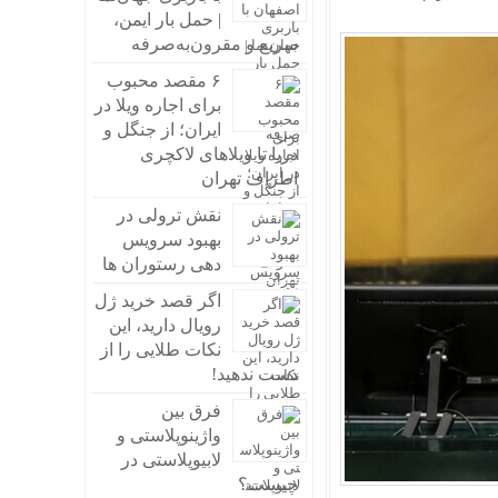
| حمل بار ایمن،
سریع و مقرون‌به‌صرفه
۶ مقصد محبوب
برای اجاره ویلا در
ایران؛ از جنگل و
دریا تا ویلاهای لاکچری
اطراف تهران
نقش ترولی در
بهبود سرویس
دهی رستوران ها
اگر قصد خرید ژل
رویال دارید، این
نکات طلایی را از
دست ندهید!
فرق بین
واژینوپلاستی و
لابیوپلاستی در
چیست؟