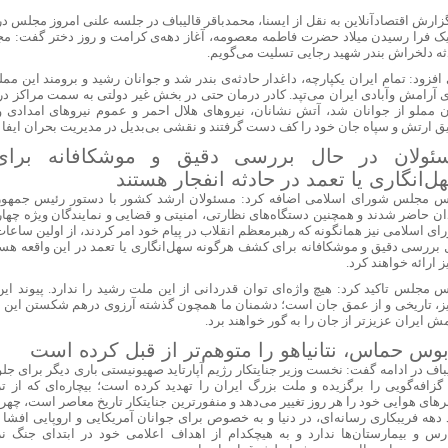
 دروغ‌گویی های ترامپ: مذاکرات با ایران هم‌اکنون در حال انجام است!
گزارش اقتصادآنلاین به نقل از ایسنا، محمدباقر قالیباف در جلسه علنی امروز مجلس د
یان: تحقق عدالت در سلامت، از الزامات توسعه و حکمرانی کارآمد است
یک فرا رسیدن میلاد حضرت فاطمه‌ معصومه، آغاز دهه‌ی کرامت و روز دختر گفت: مجددا
ثه‌ دلخراش بندر شهید رجایی تسلیت می‌گویم.
نت دیجیتال در کرج
افزود: تمام ایران یکپارچه، داغدار حادثه‌ی بندر شد و جوانان رشید و برومند این م
آنلاین طلا با اجرت پایین و تجربه‌ای لوکس: گالری طلای ماوی
ی آرامش وآبادی ایران می‌تپد. کادر درمان حتی در بخش غیر دولتی به سمت مراکز درم
انیتور ایسوس بهترین انتخاب برای گیمرها و ادیتورها است؟
 مملو از جوانان شد، آتش نشانان، نیروهای هلال احمر و عموم نیروهای امدادی و 
ق ارتش و سپاه جان خود را کف دست گرفتند و نقشی بی‌بدیل در مدیریت بحران ایفا ک
 بررسی کامل هزینه ثبت نام، کاروان و مخارج سفر
 طلا چگونه ساخته می‌شود؟ مراحل تولید زنجیر طلا
ئولان در حال بررسی دقیق و موشکافانه برا
ای خرید دینار در مرز مهران از مانیرو
ل‌انگاری یا تعمد در حادثه انفجار هستند
 با گران‌فروشی و احتکار باید برخورد جدی شود
س مجلس شورای اسلامی اضافه کرد: مسئولان ارشد کشور با دستور رئیس جمهور ا
ان حاضر شدند و همچنین دستگاه‌های نظارتی، امنیتی و قضایی و نمایندگان ویژه 
عادل: آقا مجتبی یک نور بود که وارد خانه ما شد
ای اسلامی نیز همانگونه که رهبرمعظم انقلاب در پیام خود امر کردند، از اولین ساعا
 افشین درباره سند راهبردی «توسعه فرانچایز دانش‌بنیان»
 بررسی دقیق و موشکافانه برای کشف هرگونه سهل‌انگاری یا تعمد در این واقعه هست
 ارائه خواهند کرد.
ومی ۱۸ پرو/ پادشاه جدید با دوربین ۲۰۰ مگاپیکسلی و باتری ۷۰۰۰ میلی‌آمپری در راه است
س مجلس تاکید کرد: هیچ واژه‌ای توان قدردانی از این ملت رشید را ندارد. پیوند این 
یکا؛ تلفن ثابت، همراه و اینترنت ‌قطع شده است
ز، تاریخی و از عمق جان است؛ دشمنان ما همچون گذشته آرزوی درهم شکستن این پیو
جدید بازده اجاره در تهران؛ سرمایه‌گذاری در کدام مناطق به‌صرفه‌تر است؟
ش ایران عزیزتر از جان را به گور خواهند برد.
 قطار هیدروژنی هند راه‌اندازی شد
بوس حماس، نتانیاهو را متوهم‌تر از قبل کرده است
ومه و پرنسیپ؛ مسیر جدید و قانونی اخذ پاسپورت دوم برای ایرانیان
یباف در ادامه گفت: نخست وزیر جنایتکار رژیم آپارتاید صهیونیستی باری دیگر برای 
ارتباطات: پیام‌رسان‌های داخلی باید به استقلال مالی برسند
 گزافه‌گویی را برگزیده و ملت بزرگ ایران را تهدید کرده است؛ بیچاره‌ای که ا
ای هوایی خود را هر روز تغییر می‌دهد و منفورترین جنایتکار تاریخ معاصر است، چهره‌
 ادعاهای سنتکام درباره محاصره دریایی ایران
 دهه فریبکاری رسانه‌ای، در دنیا و به خصوص برای جوانان آمریکایی و اروپایی افشا 
‌ها شما را زیر نظر می‌گیرند
رس و بیمارستان‌ها ندارد و به هیچکدام از اهداف اعلامی خود در ابتدای جنگ 