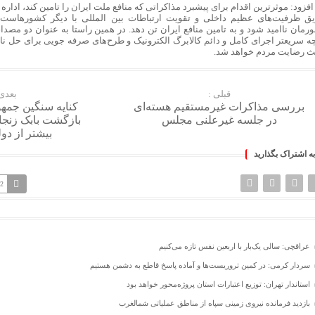
فزود: موثرترین اقدام برای پیشبرد مذاکراتی که منافع ملت ایران را تامین کند، ادار
ق ظرفیت‌های عظیم داخلی و تقویت ارتباطات بین المللی با دیگر کشورهاست ت
رمان ناامید شود و به تامین منافع ایران تن دهد. در همین راستا به عنوان دو مصدا
ه سریعتر اجرای کامل و دائم کالابرگ الکترونیک و طرح‌های صرفه جویی برای حل ناتر
ث رضایت مردم خواهد شد.
قبلی :
بعدی 
بررسی مذاکرات غیرمستقیم هسته‌ای
کنایه سنگین جمه
در جلسه غیرعلنی مجلس
بازگشت بابک زنجا
بیشتر از د
به اشتراک بگذارید
22
عراقچی: سالی یک‌بار با اربعین نفس تازه می‌کنیم
سردار کرمی: در کمین تروریست‌ها و آماده پاسخ قاطع به دشمن هستیم
استاندار تهران: توزیع اعتبارات استان پروژه‌محور خواهد بود
بازدید فرمانده نیروی زمینی سپاه از مناطق عملیاتی شمالغرب