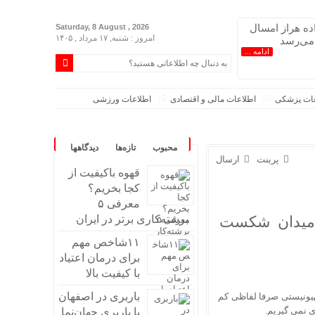
اده هراز امسال
Saturday, 8 August , 2026
امروز : شنبه, ۱۷ مرداد , ۱۴۰۵
 می‌رسد
ادامه ...
عات پزشکی
اطلاعات مالی و اقتصادی
اطلاعات ورزشی
محبوب
تازه‌ها
دیدگاهها
پرینت
ارسال
قهوه باکیفیت از
کجا بخریم؟
معرفی ۵
در میدان شکست
برشته‌کاری برتر در ایران
۱۱شاخص مهم
برای درمان اعتیاد
با کیفیت بالا
باربری در اصفهان
هیونیستی صرفا لفاظی کم
اندند/انحراف از طرح جامع ۱۳۸۶ به کشور آسیب زد
ی نمی گیریم.
با باربری جهان‌نما