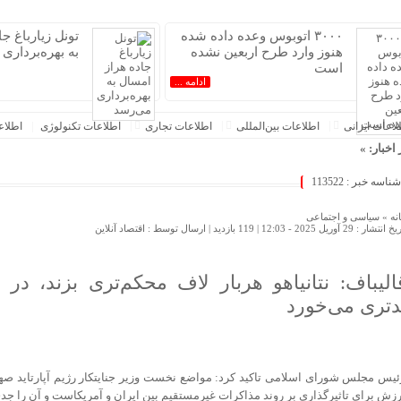
۳۰۰۰ اتوبوس وعده داده شده
تونل زیارباغ ج
هنوز وارد طرح اربعین نشده
به بهره‌برداری
است
ادامه ...
عات‌ ‎ایرانی
اطلاعات بین‌المللی
اطلاعات تجاری
اطلاعات تکنولوژی
اطلا
را به‌روز کنید :.
 اخبار: »
 است
شناسه خبر : 113522
زیارباغ جاده هراز امسال به بهره‌برداری می‌رسد
فوری دنا پلاس آغاز می‌شود؛ زمان ثبت‌نام و شرایط خرید اعلام شد
نه »
سیاسی و اجتماعی
 انتشار : 29 آوریل 2025 - 12:03 |
119 بازدید
| ارسال توسط :
اقتصاد آنلاین
رج‌نشین‌ها با سهمیه اقامت / ۸ میلیارد بده خودرو وارد کن!
شی سراسری، اتصال اینترنت کوبا را مختل کرد
ور
الیباف: نتانیاهو هربار لاف محکم‌تری‌ بزند، 
‌شود
دتری می‌خورد
و بی‌مهابا در سراشیبی قیمت+ جدول قیمت روز خودرو
یری از تب کریمه کنگو در بوشهر؛ آموزش در دستور کار است
هران؛ این ایران نسل Z مگر متوقف شدنی است؟ / آینده ایران را این دانش آموزان می سازند
ئیس مجلس شورای اسلامی تاکید کرد: مواضع نخست وزیر جنایتکار رژیم آپارتاید ص
 اطهاری از عدم درک مفاهیم بنیادین توسعه دانش بنیان در ایران/ پروژه‌های هوشمندسازی شهری در بن‌بست م
رزش برای تاثیرگذاری بر روند مذاکرات غیرمستقیم بین ایران و آمریکاست و آن را جد