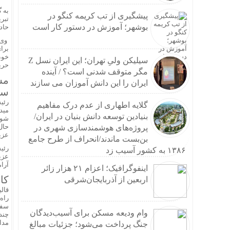
تکرار
به 
پیشگیری از تب کریمه کنگو در
پزشک
تبر
بوشهر؛ آموزش در دستور کار است
حاد
ایمپل
وی 
خرید 
برا
چرا م
خون
سیلیکن ولیِ تهران؛ این ایران نسل Z
حری
هزینه حج عمره ۱۴۰۵؛
مگر متوقف شدنی است؟ / آینده
زنجیر
مس
ایران را این دانش آموزان می سازند
راهنم
سه
عارف:
رئی
گلایه اطهاری از عدم درک مفاهیم
مید
حداد 
بنیادین توسعه دانش بنیان در ایران/
شور
توضیح
حال
پروژه‌های هوشمندسازی شهری در
عزیز
افشای مشخصات شیائ
بن‌بست ماندند/انحراف از طرح جامع
رئی
آسیب به ۱۱۶ دکل مخابراتی هرمزگان در حملات آمر
۱۳۸۶ به کشور آسیب زد
عزی
نقشه 
آرام
اینفوگرافیک؛ اعزام ۲۱ هزار زائر
اولین
کا
اربعین از آذربایجان‌شرقی
سائوت
قال
وزیر 
راه
سفره
ادامه
وام ودیعه مسکن برای آسیب‌دیدگان
چند
ماشین
مدا
جنگ پرداخت می‌شود؛ جزئیات مبالغ