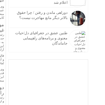
صهی
اعلام شد
وی 
عمی
دوراهی ماندن و رفتن / چرا حقوق
منح
بالاتر دیگر مانع مهاجرت نیست؟
کاب
مو
غی
طنین عشق در جغرافیای دل/حیات
رئی
معنوی و برنامه‌های راهپیمایی
جدی
به 
جاماندگان
این
آرا
قال
و آ
لفا
وی 
قدی
ایر
منط
دو
را 
رئی
و ا