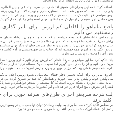
ونیستی را در ناامن ترین شرایطش قرار داده است.
اضافه کرد: همه‌ این بحران‌های عمیق اقتصادی، سیاسی، اجتماعی و بین المللی، 
قی رسانده است که مجبور شده اند با دستاوردسازی و تهدید، لاف در غریبی بزنند. 
وس سیاسی خود ثابت کرده است که هربار لاف محکم‌تری‌ بزند، درمیدان با شکست
وس حماس، او را متوهم تر از قبل کرده و ادعای بلعیدن استخوانی را دارد که از گلویش
اضع نتانیاهو را لفاظی کم ارزش برای تاثیر گذاری 
رمستقیم می دانیم
س مجلس خاطرنشان کرد: همه دریافته‌اند که او به مثابه همان پادشاه عریان
‌اش نمی‌گیرد؛ قدرت‌ها فهمیده‌اند که او برای منافع شخصی خودش همه را قربانی خوا
خیال خودمذاکرات در جریان را بر هم زند و به نظر میرسد حنای او دیگر برای سیاست
 رژیم رنگی ندارد. امروز همه فهمیده اند که حیات رژیم صهیونیستی در آدم کشی و 
مش، آنها را مجنون و پریشان می‌سازد.
یباف تاکید کرد: ما این مواضع را صرفاً لفاظی کم ارزش برای تاثیر گذاری بر روند مذ
مریکا می دانیم و آن را جدی نمی گیریم اما نسبت به یک مسأله تردید نداریم که ا
ظی‌ها هم جنبه‌ی عملی پیدا کند، رژیم صهیونی بدون اجازه‌ی آمریکا دست به هیچ ماجر
افزود: بنابراین برای اینکه دشمن دچار خطای محاسباتی نشود روشن اعلام می‌کنی
می پلیس خوب و پلیس بد را نمی خورند و همانطور که قبلا نیز تصریح کرده‌ایم، ه
ان، به معنی آتش زدن بشکه‌ باروت است که کل منطقه را منفجر خواهدکرد و همه‌ پایگ
قه را در معرض پاسخ ایران قرار خواهد داد و این کشورها نیز هزینه‌ ماجراجویی رژیم 
لت هرچه سریعتر اجرای طرح‌های صرفه جویی برای حل
کلید بزند
س مجلس تاکید کرد: دست ما برای به نهایت رساندن توان تهاجمی مان در وسیع ترین اب
راده‌ی آن، همانطورکه دشمنان می‌دانند نزد ما موجود هست و خواهد بود.