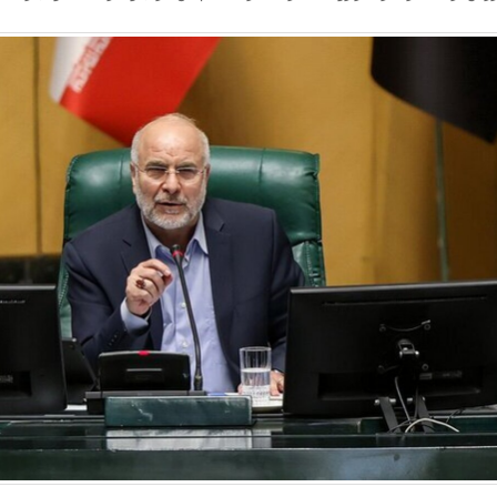
اعزام ۲۱ هزار زائر اربعین از آذربایجان‌شرقی
دیعه مسکن برای آسیب‌دیدگان جنگ پرداخت می‌شود؛ جزئیات مبالغ اعلام شد
ی ماندن و رفتن / چرا حقوق بالاتر دیگر مانع مهاجرت نیست؟
عشق در جغرافیای دل/حیات معنوی و برنامه‌های راهپیمایی جاماندگان
گرما در شرق آسیا؛ کاهش تولید کشاورزی و افزایش قیمت انرژی
اهو: با ترامپ درباره حماس مخالفم
ی: سالی یک‌بار با اربعین نفس تازه می‌کنیم
‌آسا در راه ۳ استان؛ هشدار بارش‌های تابستانه در هرمزگان
ر کرمی: در کمین تروریست‌ها و آماده پاسخ قاطع به دشمن هستیم
دار تهران: توزیع اعتبارات استان پروژه‌محور خواهد بود
: کشورهای عضو ناتو حامیان تروریسم هستند
است ظفرقندی برای بررسی سلامت دهان و دندان دانش آموزان
د فرمانده نیروی زمینی سپاه از مناطق عملیاتی شمالغرب
پیش‌فروش بلیت قطار برای نیمۀ دوم مرداد
ایی: ضربات شدیدی در جنگ ۱۷ روزه محرم به امریکا وارد کردیم
 خبری رویداد «انتخاب جوان سال»
 آزمون‌های سمپاد و نمونه دولتی هفته آینده منتشر می‌شود
 قطارهای اربعین
ن نسخه One UI 9.5 روی سرورهای سامسونگ
خت‌های خدماتی راه‌آهن چابهار – زاهدان