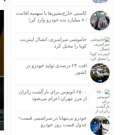
اینفوگرافیک؛ 
وام و
کاسبی خارج‌نشین‌ها با سهمیه اقامت
دوراه
/ ۸ میلیارد بده خودرو وارد کن!
طنین 
موج 
نتانی
خاموشی سراسری، اتصال اینترنت
عراقچ
کوبا را مختل کرد
بارش‌های سیل
سردا
استان
افت ۲۴ درصدی تولید خودرو در
مسکو
کشور
درخو
بازدی
آغاز 
۶۵۰۰ اتوبوس برای بازگشت زائران
سردار رض
از مرز مهران اعزام می‌شود
نشست
نتایج
خودرو بی‌مهابا در سراشیبی قیمت+
افزایش ۵ درصدی ظرفیت
جدول قیمت روز خودرو
مشاهده اولی
پیش‌بینی ۱۳۰ هکتار زمین برای زیرسا