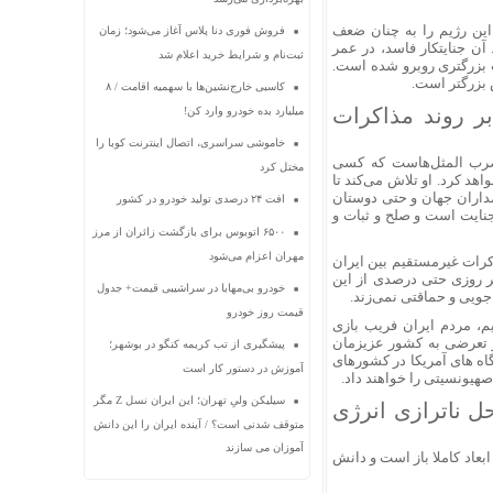
این رژیم را به چنان ضعف
فروش فوری دنا پلاس آغاز می‌شود؛ زمان
آن جنایتکار فاسد، در عمر
ثبت‌نام و شرایط خرید اعلام شد
 بزرگتری روبرو شده است.
 بزرگتر است.
کاسبی خارج‌نشین‌ها با سهمیه اقامت / ۸
بر روند مذاکرات
میلیارد بده خودرو وارد کن!
خاموشی سراسری، اتصال اینترنت کوبا را
 ضرب المثل‌هاست که کسی
مختل کرد
هد کرد. او تلاش می‌کند تا
مداران جهان و حتی دوستان
افت ۲۴ درصدی تولید خودرو در کشور
جنایت است و صلح و ثبات و
۶۵۰۰ اتوبوس برای بازگشت زائران از مرز
مهران اعزام می‌شود
اکرات غیرمستقیم بین ایران
گر روزی حتی درصدی از این
خودرو بی‌مهابا در سراشیبی قیمت+ جدول
اجویی و حماقتی نمی‌زند.
قیمت روز خودرو
م، مردم ایران فریب بازی
ر تعرضی به کشور عزیزمان
پیشگیری از تب کریمه کنگو در بوشهر؛
اه های آمریکا در کشورهای
آموزش در دستور کار است
صهیونسیتی را خواهند داد.
سیلیکن ولیِ تهران؛ این ایران نسل Z مگر
 ناترازی انرژی
متوقف شدنی است؟ / آینده ایران را این دانش
آموزان می سازند
عاد کاملا باز است و دانش