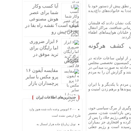
آیا کسب وکار
ر نطق پیش از دستور خود با
 به خانواده‌های داغ‌دیده
شما برای عصر
هوش مصنوعی
ملکت نشان دادند که قلبشان
آماده است؟ نقشه راه بقا در
انی شتافتند، مراکز انتقال
بحران پیش رو
خلبانان هواپیماهای اطفاء
ردند.
۶ ابزار ضروری
ی کشف هرگونه
اما رایگان برای
ترید موفق در
ز اولین ساعات حادثه در
فارکس
چهار کمیسیون تخصصی مجلس
ت حادثه به صورت میدانی در
مقایسه آیفون ۱۶
ند و گزارش آن را به مردم
پرو مکس با سایر
پرچمداران بازار
مردم با یکدیگر و با ایران
ندها و برهم زدن امنیت و
جدیدترین‌های اطلاعات ایران
جلوگیری از مرگ سیاسی خود،
۳۰۰۰ اتوبوس وعده داده شده هنوز وارد
ز ترس بازداشت شدن، مسیر
طرح اربعین نشده است
 واقعی رژیم جلاد را پس از
کرده و افتخاری جز بمباران
تونل زیارباغ جاده هراز امسال به
نرسیده است و رژیم جعلی
بهره‌برداری می‌رسد