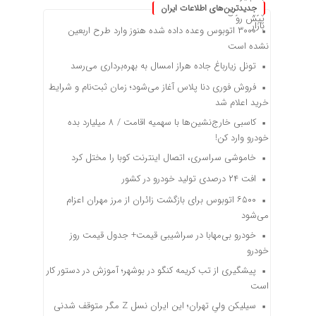
جدیدترین‌های اطلاعات ایران
۳۰۰۰ اتوبوس وعده داده شده هنوز وارد طرح اربعین
نشده است
تونل زیارباغ جاده هراز امسال به بهره‌برداری می‌رسد
فروش فوری دنا پلاس آغاز می‌شود؛ زمان ثبت‌نام و شرایط
خرید اعلام شد
کاسبی خارج‌نشین‌ها با سهمیه اقامت / ۸ میلیارد بده
خودرو وارد کن!
خاموشی سراسری، اتصال اینترنت کوبا را مختل کرد
افت ۲۴ درصدی تولید خودرو در کشور
۶۵۰۰ اتوبوس برای بازگشت زائران از مرز مهران اعزام
می‌شود
خودرو بی‌مهابا در سراشیبی قیمت+ جدول قیمت روز
خودرو
پیشگیری از تب کریمه کنگو در بوشهر؛ آموزش در دستور کار
است
سیلیکن ولیِ تهران؛ این ایران نسل Z مگر متوقف شدنی