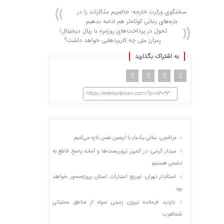
سخنگوی وزارت خارجه: حاضریم مذاکرات را در
بازه‌های زمانی کوتاه‌تر هم ادامه بدهیم
تحول در پرداخت‌های روزمره با ریال دیجیتال/
رمزارز ملی چه کاربردهایی خواهد داشت؟
به اشتراک بگذارید
https://eetelaateiran.com/?p=113093
عراقچی: سالی یک‌بار با اربعین نفس تازه می‌کنیم
سردار کرمی: در کمین تروریست‌ها و آماده پاسخ قاطع به
دشمن هستیم
استاندار تهران: توزیع اعتبارات استان پروژه‌محور خواهد
بود
بازدید فرمانده نیروی زمینی سپاه از مناطق عملیاتی
شمالغرب