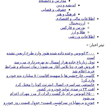
مدارس و دانشگاه
اندیشه و دین
حقوقی و قضایی
فرهنگ و هنر
اطلاعات مالی و اقتصادی
ارزدیجیتال
بورس و فارکس
طلا و ارز
اطلاعات ورزشی
تیتر اخبار: »
۳۰۰۰ اتوبوس وعده داده شده هنوز وارد طرح اربعین نشده
است
تونل زیارباغ جاده هراز امسال به بهره‌برداری می‌رسد
فروش فوری دنا پلاس آغاز می‌شود؛ زمان ثبت‌نام و شرایط
خرید اعلام شد
کاسبی خارج‌نشین‌ها با سهمیه اقامت / ۸ میلیارد بده خودرو
وارد کن!
خاموشی سراسری، اتصال اینترنت کوبا را مختل کرد
افت ۲۴ درصدی تولید خودرو در کشور
۶۵۰۰ اتوبوس برای بازگشت زائران از مرز مهران اعزام
می‌شود
خودرو بی‌مهابا در سراشیبی قیمت+ جدول قیمت روز خودرو