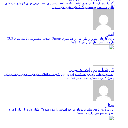
اگر دقت رنگ برایتان مهم باشد، ProArt انتخاب بهتری است چون برای کارهای حرفه‌ای
کالیبره شده و پوشش رنگ گسترده‌تری دارد. ام...
امیر
برای کارهای تدوین و طراحی، واقعاً سری ProArt اختلاف محسوسی با مدل‌های TUF
داره یا بیشتر تفاوتش روی کاغذه؟...
کارشناس روابط عمومی
بله، این ارقام برآوردی هستند و نرخ نهایی با توجه به اعلام سازمان حج و زیارت، نرخ ارز
و نوع کاروان ممکن است تغییر کند. به...
ستار
این بازه ۷۸ تا ۸۵ میلیون تومان بر چه اساسی اعلام شده؟ امکان داره تا زمان اعزام
تغییر محسوسی داشته باشه؟...