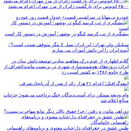
۶۵۰۰ اتوبوس برای بازگشت زائران از مرز مهران اعزام می‌شود
خودرو بی‌مهابا در سراشیبی قیمت+ جدول قیمت روز خودرو
پیشگیری از تب کریمه کنگو در بوشهر؛ آموزش در دستور کار است
سیلیکن ولیِ تهران؛ این ایران نسل Z مگر متوقف شدنی است؟ /
آینده ایران را این دانش آموزان می سازند
گلایه اطهاری از عدم درک مفاهیم بنیادین توسعه دانش بنیان در
ایران/ پروژه‌های هوشمندسازی شهری در بن‌بست ماندند/انحراف از
طرح جامع ۱۳۸۶ به کشور آسیب زد
اینفوگرافیک؛ اعزام ۲۱ هزار زائر اربعین از آذربایجان‌شرقی
وام ودیعه مسکن برای آسیب‌دیدگان جنگ پرداخت می‌شود؛ جزئیات
مبالغ اعلام شد
دوراهی ماندن و رفتن / چرا حقوق بالاتر دیگر مانع مهاجرت نیست؟
طنین عشق در جغرافیای دل/حیات معنوی و برنامه‌های راهپیمایی