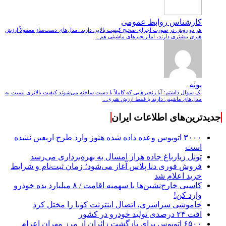
کارشناس روابط عمومی
هر دو روش در صورت اجرای صحیح کیفیت بالایی دارند. مدل‌های دست‌ساز معمولاً ارزش
هنری بیشتری دارند، اما زنجیرهای ماشینی هم...
پونه
یک سؤال داشتم؛ آیا زنجیرهایی که کاملاً با دست ساخته می‌شوند کیفیت بالاتری نسبت به
مدل‌های ماشینی دارند یا فقط ارزش هنری...
جدیدترین‌های اطلاعات ایران
۳۰۰۰ اتوبوس وعده داده شده هنوز وارد طرح اربعین نشده
است
تونل زیارباغ جاده هراز امسال به بهره‌برداری می‌رسد
فروش فوری دنا پلاس آغاز می‌شود؛ زمان ثبت‌نام و شرایط
خرید اعلام شد
کاسبی خارج‌نشین‌ها با سهمیه اقامت / ۸ میلیارد بده خودرو
وارد کن!
خاموشی سراسری، اتصال اینترنت کوبا را مختل کرد
افت ۲۴ درصدی تولید خودرو در کشور
۶۵۰۰ اتوبوس برای بازگشت زائران از مرز مهران اعزام