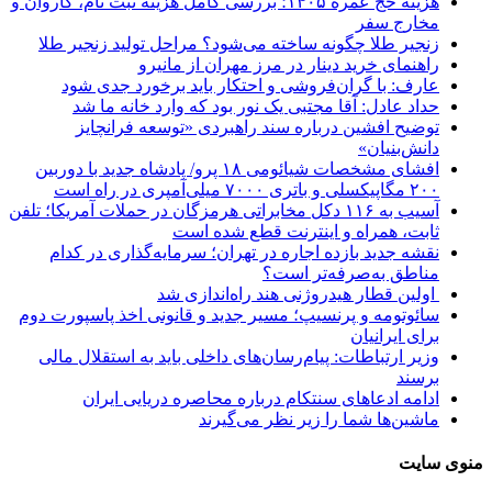
هزینه حج عمره ۱۴۰۵؛ بررسی کامل هزینه ثبت نام، کاروان و
مخارج سفر
زنجیر طلا چگونه ساخته می‌شود؟ مراحل تولید زنجیر طلا
راهنمای خرید دینار در مرز مهران از مانیرو
عارف: با گران‌فروشی و احتکار باید برخورد جدی شود
حداد عادل: آقا مجتبی یک نور بود که وارد خانه ما شد
توضیح افشین درباره سند راهبردی «توسعه فرانچایز
دانش‌بنیان»
افشای مشخصات شیائومی ۱۸ پرو/ پادشاه جدید با دوربین
۲۰۰ مگاپیکسلی و باتری ۷۰۰۰ میلی‌آمپری در راه است
آسیب به ۱۱۶ دکل مخابراتی هرمزگان در حملات آمریکا؛ تلفن
ثابت، همراه و اینترنت ‌قطع شده است
نقشه جدید بازده اجاره در تهران؛ سرمایه‌گذاری در کدام
مناطق به‌صرفه‌تر است؟
اولین قطار هیدروژنی هند راه‌اندازی شد
سائوتومه و پرنسیپ؛ مسیر جدید و قانونی اخذ پاسپورت دوم
برای ایرانیان
وزیر ارتباطات: پیام‌رسان‌های داخلی باید به استقلال مالی
برسند
ادامه ادعاهای سنتکام درباره محاصره دریایی ایران
ماشین‌ها شما را زیر نظر می‌گیرند
منوی سایت