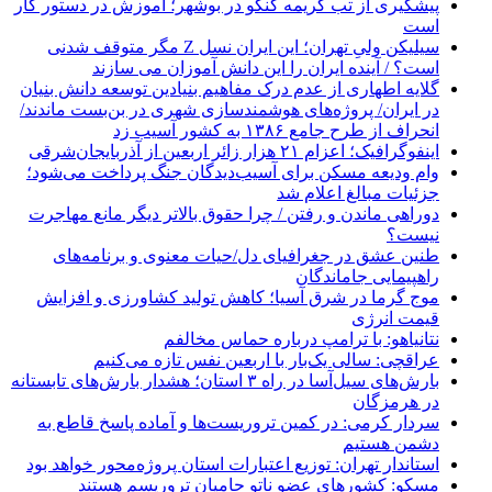
پیشگیری از تب کریمه کنگو در بوشهر؛ آموزش در دستور کار
است
سیلیکن ولیِ تهران؛ این ایران نسل Z مگر متوقف شدنی
است؟ / آینده ایران را این دانش آموزان می سازند
گلایه اطهاری از عدم درک مفاهیم بنیادین توسعه دانش بنیان
در ایران/ پروژه‌های هوشمندسازی شهری در بن‌بست ماندند/
انحراف از طرح جامع ۱۳۸۶ به کشور آسیب زد
اینفوگرافیک؛ اعزام ۲۱ هزار زائر اربعین از آذربایجان‌شرقی
وام ودیعه مسکن برای آسیب‌دیدگان جنگ پرداخت می‌شود؛
جزئیات مبالغ اعلام شد
دوراهی ماندن و رفتن / چرا حقوق بالاتر دیگر مانع مهاجرت
نیست؟
طنین عشق در جغرافیای دل/حیات معنوی و برنامه‌های
راهپیمایی جاماندگان
موج گرما در شرق آسیا؛ کاهش تولید کشاورزی و افزایش
قیمت انرژی
نتانیاهو: با ترامپ درباره حماس مخالفم
عراقچی: سالی یک‌بار با اربعین نفس تازه می‌کنیم
بارش‌های سیل‌آسا در راه ۳ استان؛ هشدار بارش‌های تابستانه
در هرمزگان
سردار کرمی: در کمین تروریست‌ها و آماده پاسخ قاطع به
دشمن هستیم
استاندار تهران: توزیع اعتبارات استان پروژه‌محور خواهد بود
مسکو: کشورهای عضو ناتو حامیان تروریسم هستند