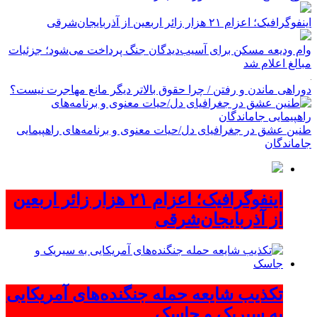
اینفوگرافیک؛ اعزام ۲۱ هزار زائر اربعین از آذربایجان‌شرقی
وام ودیعه مسکن برای آسیب‌دیدگان جنگ پرداخت می‌شود؛ جزئیات
مبالغ اعلام شد
دوراهی ماندن و رفتن / چرا حقوق بالاتر دیگر مانع مهاجرت نیست؟
طنین عشق در جغرافیای دل/حیات معنوی و برنامه‌های راهپیمایی
جاماندگان
اینفوگرافیک؛ اعزام ۲۱ هزار زائر اربعین
از آذربایجان‌شرقی
تکذیب شایعه حمله جنگنده‌های آمریکایی
به سیریک و جاسک