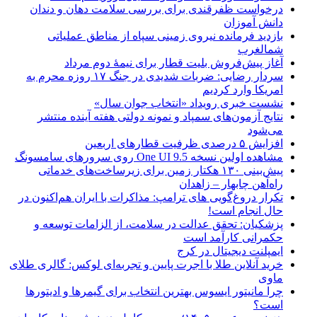
درخواست ظفرقندی برای بررسی سلامت دهان و دندان
دانش آموزان
بازدید فرمانده نیروی زمینی سپاه از مناطق عملیاتی
شمالغرب
آغاز پیش‌فروش بلیت قطار برای نیمۀ دوم مرداد
سردار رضایی: ضربات شدیدی در جنگ ۱۷ روزه محرم به
امریکا وارد کردیم
نشست خبری رویداد «انتخاب جوان سال»
نتایج آزمون‌های سمپاد و نمونه دولتی هفته آینده منتشر
می‌شود
افزایش ۵ درصدی ظرفیت قطارهای اربعین
مشاهده اولین نسخه One UI 9.5 روی سرورهای سامسونگ
پیش‌بینی ۱۳۰ هکتار زمین برای زیرساخت‌های خدماتی
راه‌آهن چابهار – زاهدان
تکرار دروغ‌گویی های ترامپ: مذاکرات با ایران هم‌اکنون در
حال انجام است!
پزشکیان: تحقق عدالت در سلامت، از الزامات توسعه و
حکمرانی کارآمد است
ایمپلنت دیجیتال در کرج
خرید آنلاین طلا با اجرت پایین و تجربه‌ای لوکس: گالری طلای
ماوی
چرا مانیتور ایسوس بهترین انتخاب برای گیمرها و ادیتورها
است؟