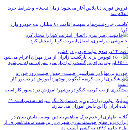
فروش فوری دنا پلاس آغاز می‌شود؛ زمان ثبت‌نام و شرایط خرید
اعلام شد
کاسبی خارج‌نشین‌ها با سهمیه اقامت / ۸ میلیارد بده خودرو وارد
کن!
خاموشی سراسری، اتصال اینترنت کوبا را مختل کرد
افت ۲۴ درصدی تولید خودرو در کشور
۶۵۰۰ اتوبوس برای بازگشت زائران از مرز مهران اعزام می‌شود
خودرو بی‌مهابا در سراشیبی قیمت+ جدول قیمت روز خودرو
پیشگیری از تب کریمه کنگو در بوشهر؛ آموزش در دستور کار است
سیلیکن ولیِ تهران؛ این ایران نسل Z مگر متوقف شدنی است؟ /
آینده ایران را این دانش آموزان می سازند
گلایه اطهاری از عدم درک مفاهیم بنیادین توسعه دانش بنیان در
ایران/ پروژه‌های هوشمندسازی شهری در بن‌بست ماندند/انحراف از
طرح جامع ۱۳۸۶ به کشور آسیب زد