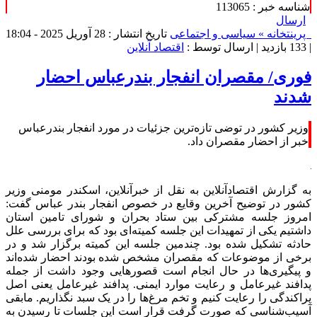
شناسه خبر : 113065
ارسال
پرینت
خانه »
سیاسی و اجتماعی
تاریخ انتشار : 28 آوریل 2025 - 18:04
|
133 بازدید
| ارسال توسط :
اقتصاد آنلاین
فوری/ مقصران انفجار بندرعباس احضار
شدند
وزیر کشور در توضی تازه‌ترین جزئیات در مورد انفجار بندرعباس
خبر از احضار مقصران داد.
به گزارش اقتصادآنلاین به نقل از خبرآنلاین، اسکندر مومنی وزیر
کشور در توضیح آخرین وقایع در خصوص انفجار بندر عباس گفت:
امروز جلسه مشترکی بین ستاد بحران و شورای تامین استان
داشتیم یکی از تمهیدات این جلسه کمیته‌ای بود که برای بررسی علل
حادثه تشکیل شده بود. چندمین جلسه این کمیته برگزار شد و در
برخی از موضوعات که مقصران مشخص شده بودند احضار شده‌اند
و پیگیری‌ها در حال انجام است قصور‌هایی وجود داشت از جمله
پدافند غیرعامل و رعایت موارد ایمنی. پدافند غیرعامل یعنی اصل
پراکندگی را رعایت کنیم و تخم مرغ‌ها را در یک سبد نگذاریم. مابقی
آسیب‌شناسی که صورت گرفت قرار است این جلسات تا رسیدن به