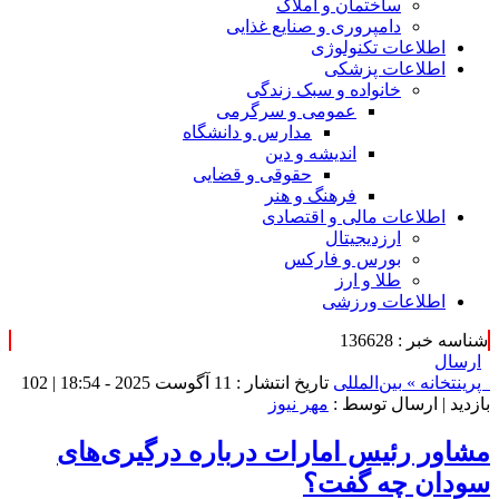
ساختمان و املاک
دامپروری و صنایع غذایی
اطلاعات تکنولوژی
اطلاعات پزشکی
خانواده و سبک زندگی
عمومی و سرگرمی
مدارس و دانشگاه
اندیشه و دین
حقوقی و قضایی
فرهنگ و هنر
اطلاعات مالی و اقتصادی
ارزدیجیتال
بورس و فارکس
طلا و ارز
اطلاعات ورزشی
شناسه خبر : 136628
ارسال
پرینت
خانه »
بین‌المللی
تاریخ انتشار : 11 آگوست 2025 - 18:54 |
102
بازدید
| ارسال توسط :
مهر نیوز
مشاور رئیس امارات درباره درگیری‌های
سودان چه گفت؟