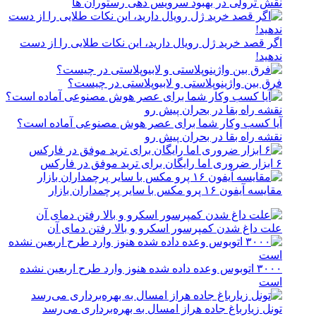
نقش ترولی در بهبود سرویس دهی رستوران ها
اگر قصد خرید ژل رویال دارید، این نکات طلایی را از دست
ندهید!
فرق بین واژینوپلاستی و لابیوپلاستی در چیست؟
آیا کسب وکار شما برای عصر هوش مصنوعی آماده است؟
نقشه راه بقا در بحران پیش رو
۶ ابزار ضروری اما رایگان برای ترید موفق در فارکس
مقایسه آیفون ۱۶ پرو مکس با سایر پرچمداران بازار
علت داغ شدن کمپرسور اسکرو و بالا رفتن دمای آن
۳۰۰۰ اتوبوس وعده داده شده هنوز وارد طرح اربعین نشده
است
تونل زیارباغ جاده هراز امسال به بهره‌برداری می‌رسد