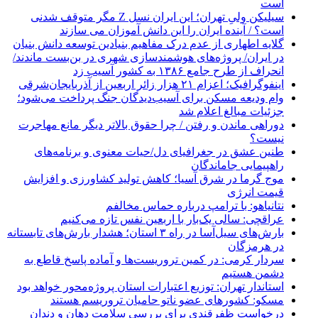
است
سیلیکن ولیِ تهران؛ این ایران نسل Z مگر متوقف شدنی
است؟ / آینده ایران را این دانش آموزان می سازند
گلایه اطهاری از عدم درک مفاهیم بنیادین توسعه دانش بنیان
در ایران/ پروژه‌های هوشمندسازی شهری در بن‌بست ماندند/
انحراف از طرح جامع ۱۳۸۶ به کشور آسیب زد
اینفوگرافیک؛ اعزام ۲۱ هزار زائر اربعین از آذربایجان‌شرقی
وام ودیعه مسکن برای آسیب‌دیدگان جنگ پرداخت می‌شود؛
جزئیات مبالغ اعلام شد
دوراهی ماندن و رفتن / چرا حقوق بالاتر دیگر مانع مهاجرت
نیست؟
طنین عشق در جغرافیای دل/حیات معنوی و برنامه‌های
راهپیمایی جاماندگان
موج گرما در شرق آسیا؛ کاهش تولید کشاورزی و افزایش
قیمت انرژی
نتانیاهو: با ترامپ درباره حماس مخالفم
عراقچی: سالی یک‌بار با اربعین نفس تازه می‌کنیم
بارش‌های سیل‌آسا در راه ۳ استان؛ هشدار بارش‌های تابستانه
در هرمزگان
سردار کرمی: در کمین تروریست‌ها و آماده پاسخ قاطع به
دشمن هستیم
استاندار تهران: توزیع اعتبارات استان پروژه‌محور خواهد بود
مسکو: کشورهای عضو ناتو حامیان تروریسم هستند
درخواست ظفرقندی برای بررسی سلامت دهان و دندان