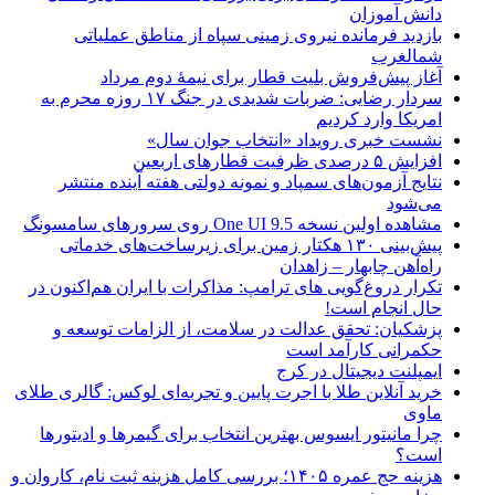
دانش آموزان
بازدید فرمانده نیروی زمینی سپاه از مناطق عملیاتی
شمالغرب
آغاز پیش‌فروش بلیت قطار برای نیمۀ دوم مرداد
سردار رضایی: ضربات شدیدی در جنگ ۱۷ روزه محرم به
امریکا وارد کردیم
نشست خبری رویداد «انتخاب جوان سال»
افزایش ۵ درصدی ظرفیت قطارهای اربعین
نتایج آزمون‌های سمپاد و نمونه دولتی هفته آینده منتشر
می‌شود
مشاهده اولین نسخه One UI 9.5 روی سرورهای سامسونگ
پیش‌بینی ۱۳۰ هکتار زمین برای زیرساخت‌های خدماتی
راه‌آهن چابهار – زاهدان
تکرار دروغ‌گویی های ترامپ: مذاکرات با ایران هم‌اکنون در
حال انجام است!
پزشکیان: تحقق عدالت در سلامت، از الزامات توسعه و
حکمرانی کارآمد است
ایمپلنت دیجیتال در کرج
خرید آنلاین طلا با اجرت پایین و تجربه‌ای لوکس: گالری طلای
ماوی
چرا مانیتور ایسوس بهترین انتخاب برای گیمرها و ادیتورها
است؟
هزینه حج عمره ۱۴۰۵؛ بررسی کامل هزینه ثبت نام، کاروان و