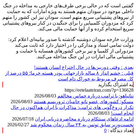
گفتنی است که در حالی برخی طرف‌های خارجی به مداخله در جنگ
داخلی موجود در سودان متهم هستند به ویژه امارات که به حمایت
از نیروهای پشتیبانی سریع متهم است، سودان نیز این کشور را متهم
کرد که مزدوران کلمبیایی را برای جنگیدن در کنار نیروهای پشتیبانی
سریع استخدام کرده و از آنها حمایت مالی می‌کند.
وزارت خارجه سودان دوشنبه گذشته با صدور بیانیه‌ای اعلام کرد:
دولت تمامی اسناد و مدارکی را در اختیار دارد که ثابت می‌کند
مزدورانی از کلمبیا و نیر برخی کشورهای همسایه با حمایت و
پشتیبانی مالی امارات در این جنگ مداخله می‌کنند.
بعدی :
وقتی دوربین‌ها در حال اختراع انسان هستند!
قبلی :
چشم انداز ۸ ساله بازارجهانی پودر هسته خرما؛ ۵۵ درصد از
کل مصرف مربوط به خوراک دام است
به اشتراک بگذارید
https://eetelaateiran.com/?p=136628
نتانیاهو: با ترامپ درباره حماس مخالفم
2026/08/03
مسکو: کشورهای عضو ناتو حامیان تروریسم هستند
2026/08/03
تکرار دروغ‌گویی های ترامپ: مذاکرات با ایران هم‌اکنون در حال
انجام است!
2026/08/03
ادامه ادعاهای سنتکام درباره محاصره دریایی ایران
2026/07/18
نخست‌وزیر سابق تونس به ۲۴ سال زندان محکوم شد
2026/02/27
تعداد دیدگاه :
0