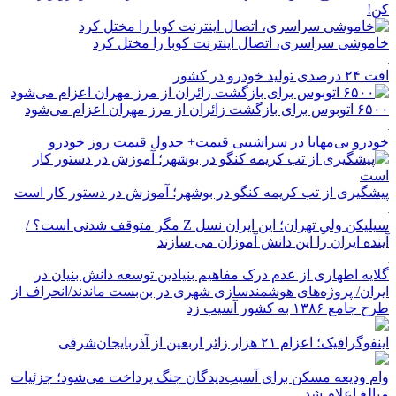
کن!
خاموشی سراسری، اتصال اینترنت کوبا را مختل کرد
افت ۲۴ درصدی تولید خودرو در کشور
۶۵۰۰ اتوبوس برای بازگشت زائران از مرز مهران اعزام می‌شود
خودرو بی‌مهابا در سراشیبی قیمت+ جدول قیمت روز خودرو
پیشگیری از تب کریمه کنگو در بوشهر؛ آموزش در دستور کار است
سیلیکن ولیِ تهران؛ این ایران نسل Z مگر متوقف شدنی است؟ /
آینده ایران را این دانش آموزان می سازند
گلایه اطهاری از عدم درک مفاهیم بنیادین توسعه دانش بنیان در
ایران/ پروژه‌های هوشمندسازی شهری در بن‌بست ماندند/انحراف از
طرح جامع ۱۳۸۶ به کشور آسیب زد
اینفوگرافیک؛ اعزام ۲۱ هزار زائر اربعین از آذربایجان‌شرقی
وام ودیعه مسکن برای آسیب‌دیدگان جنگ پرداخت می‌شود؛ جزئیات
مبالغ اعلام شد