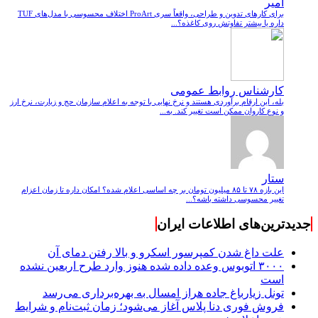
امیر
برای کارهای تدوین و طراحی، واقعاً سری ProArt اختلاف محسوسی با مدل‌های TUF
داره یا بیشتر تفاوتش روی کاغذه؟...
کارشناس روابط عمومی
بله، این ارقام برآوردی هستند و نرخ نهایی با توجه به اعلام سازمان حج و زیارت، نرخ ارز
و نوع کاروان ممکن است تغییر کند. به...
ستار
این بازه ۷۸ تا ۸۵ میلیون تومان بر چه اساسی اعلام شده؟ امکان داره تا زمان اعزام
تغییر محسوسی داشته باشه؟...
جدیدترین‌های اطلاعات ایران
علت داغ شدن کمپرسور اسکرو و بالا رفتن دمای آن
۳۰۰۰ اتوبوس وعده داده شده هنوز وارد طرح اربعین نشده
است
تونل زیارباغ جاده هراز امسال به بهره‌برداری می‌رسد
فروش فوری دنا پلاس آغاز می‌شود؛ زمان ثبت‌نام و شرایط