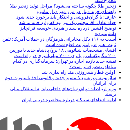
مخارج سفر
زنجیر طلا چگونه ساخته می‌شود؟ مراحل تولید زنجیر طلا
راهنمای خرید دینار در مرز مهران از مانیرو
عارف: با گران‌فروشی و احتکار باید برخورد جدی شود
حداد عادل: آقا مجتبی یک نور بود که وارد خانه ما شد
توضیح افشین درباره سند راهبردی «توسعه فرانچایز
دانش‌بنیان»
آسیب به ۱۱۶ دکل مخابراتی هرمزگان در حملات آمریکا؛ تلفن
ثابت، همراه و اینترنت ‌قطع شده است
افشای مشخصات شیائومی ۱۸ پرو/ پادشاه جدید با دوربین
۲۰۰ مگاپیکسلی و باتری ۷۰۰۰ میلی‌آمپری در راه است
نقشه جدید بازده اجاره در تهران؛ سرمایه‌گذاری در کدام
مناطق به‌صرفه‌تر است؟
اولین قطار هیدروژنی هند راه‌اندازی شد
سائوتومه و پرنسیپ؛ مسیر جدید و قانونی اخذ پاسپورت دوم
برای ایرانیان
وزیر ارتباطات: پیام‌رسان‌های داخلی باید به استقلال مالی
برسند
ادامه ادعاهای سنتکام درباره محاصره دریایی ایران