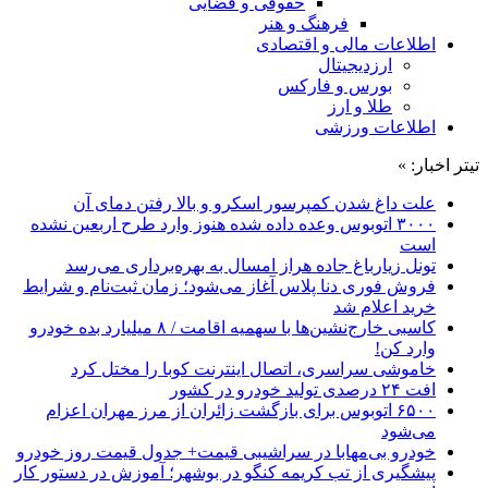
حقوقی و قضایی
فرهنگ و هنر
اطلاعات مالی و اقتصادی
ارزدیجیتال
بورس و فارکس
طلا و ارز
اطلاعات ورزشی
تیتر اخبار: »
علت داغ شدن کمپرسور اسکرو و بالا رفتن دمای آن
۳۰۰۰ اتوبوس وعده داده شده هنوز وارد طرح اربعین نشده
است
تونل زیارباغ جاده هراز امسال به بهره‌برداری می‌رسد
فروش فوری دنا پلاس آغاز می‌شود؛ زمان ثبت‌نام و شرایط
خرید اعلام شد
کاسبی خارج‌نشین‌ها با سهمیه اقامت / ۸ میلیارد بده خودرو
وارد کن!
خاموشی سراسری، اتصال اینترنت کوبا را مختل کرد
افت ۲۴ درصدی تولید خودرو در کشور
۶۵۰۰ اتوبوس برای بازگشت زائران از مرز مهران اعزام
می‌شود
خودرو بی‌مهابا در سراشیبی قیمت+ جدول قیمت روز خودرو
پیشگیری از تب کریمه کنگو در بوشهر؛ آموزش در دستور کار