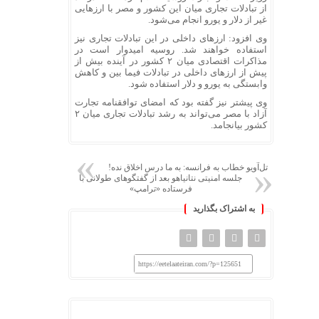
از تبادلات تجاری میان این کشور و مصر با ارزهایی
غیر از دلار و یورو انجام می‌شود.
وی افزود: ارزهای داخلی در این تبادلات تجاری نیز
استفاده خواهند شد. روسیه امیدوار است در
مذاکرات اقتصادی میان ۲ کشور در آینده بیش از
پیش از ارزهای داخلی در تبادلات
فیما
بین و کاهش
وابستگی به یورو و دلار استفاده شود.
وی
پیشتر
نیز گفته بود که امضای توافقنامه تجارت
آزاد با مصر می‌تواند به رشد تبادلات تجاری میان ۲
کشور بیانجامد.
تل‌آویو خطاب به فرانسه: به ما درس اخلاق نده!
جلسه امنیتی نتانیاهو بعد از گفتگوهای طولانی با
فرستاده «ترامپ»
به اشتراک بگذارید
https://eetelaateiran.com/?p=125651