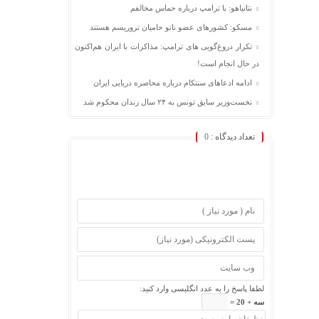
نتانیاهو: با ترامپ درباره حماس مخالفم
مسکو: کشورهای عضو ناتو حامیان تروریسم هستند
تکرار دروغ‌گویی های ترامپ: مذاکرات با ایران هم‌اکنون
در حال انجام است!
ادامه ادعاهای سنتکام درباره محاصره دریایی ایران
نخست‌وزیر سابق تونس به ۲۴ سال زندان محکوم شد
تعداد دیدگاه :
0
لطفا پاسخ را به عدد انگلیسی وارد کنید:
سه + 20 =