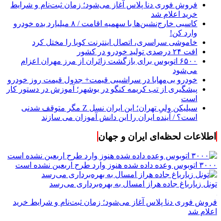
فروش فوری دنا پلاس آغاز می‌شود؛ زمان ثبت‌نام و شرایط
خرید اعلام شد
کاسبی خارج‌نشین‌ها با سهمیه اقامت / ۸ میلیارد بده خودرو
وارد کن!
خاموشی سراسری، اتصال اینترنت کوبا را مختل کرد
افت ۲۴ درصدی تولید خودرو در کشور
۶۵۰۰ اتوبوس برای بازگشت زائران از مرز مهران اعزام
می‌شود
خودرو بی‌مهابا در سراشیبی قیمت+ جدول قیمت روز خودرو
پیشگیری از تب کریمه کنگو در بوشهر؛ آموزش در دستور کار
است
سیلیکن ولیِ تهران؛ این ایران نسل Z مگر متوقف شدنی
است؟ / آینده ایران را این دانش آموزان می سازند
اطلاعات لحظه‌ای ایران و جهان
۳۰۰۰ اتوبوس وعده داده شده هنوز وارد طرح اربعین نشده است
تونل زیارباغ جاده هراز امسال به بهره‌برداری می‌رسد
فروش فوری دنا پلاس آغاز می‌شود؛ زمان ثبت‌نام و شرایط خرید
اعلام شد