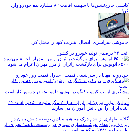
کاسبی خارج‌نشین‌ها با سهمیه اقامت / ۸ میلیارد بده خودرو وارد
کن!
خاموشی سراسری، اتصال اینترنت کوبا را مختل کرد
افت ۲۴ درصدی تولید خودرو در کشور
۶۵۰۰ اتوبوس برای بازگشت زائران از مرز مهران اعزام می‌شود
خودرو بی‌مهابا در سراشیبی قیمت+ جدول قیمت روز خودرو
پیشگیری از تب کریمه کنگو در بوشهر؛ آموزش در دستور کار است
سیلیکن ولیِ تهران؛ این ایران نسل Z مگر متوقف شدنی است؟ /
آینده ایران را این دانش آموزان می سازند
گلایه اطهاری از عدم درک مفاهیم بنیادین توسعه دانش بنیان در
ایران/ پروژه‌های هوشمندسازی شهری در بن‌بست ماندند/انحراف از
طرح جامع ۱۳۸۶ به کشور آسیب زد