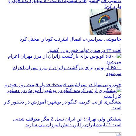
کاسبی خارج‌نشین‌ها با سهمیه اقامت / ۸ میلیارد بده خودرو
وارد کن!
خاموشی سراسری، اتصال اینترنت کوبا را مختل کرد
افت ۲۴ درصدی تولید خودرو در کشور
۶۵۰۰ اتوبوس برای بازگشت زائران از مرز مهران اعزام
می‌شود
خودرو بی‌مهابا در سراشیبی قیمت+ جدول قیمت روز خودرو
پیشگیری از تب کریمه کنگو در بوشهر؛ آموزش در دستور کار
است
سیلیکن ولیِ تهران؛ این ایران نسل Z مگر متوقف شدنی
است؟ / آینده ایران را این دانش آموزان می سازند