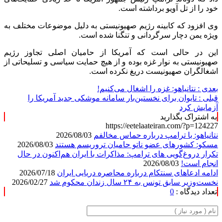
خود را از
تل
آویو
برداشته است.
وی افزود که کابینه رژیم صهیونیستی به دلیل موضوعات
مختلف
به
ویژه
یمن
دچار سرگردانی و تنگنا شده است.
این در حالی است که آمریکا از حامیان اصلی تجاوز رژیم
صهیونیستی به نوار غزه بوده و از هیچ حمایت سیاسی و تسلیحاتی از
اشغالگران صهیونیست دریغ نکرده است.
بعدی :
نتانیاهو: غزه را اشغال می‌کنیم!
قبلی :
تایوان برای نخستین‌بار سامانه موشکی جدید آمریکا را
آزمایش کرد
به اشتراک بگذارید
https://eetelaateiran.com/?p=124227
نتانیاهو: با ترامپ درباره حماس مخالفم
2026/08/03
مسکو: کشورهای عضو ناتو حامیان تروریسم هستند
2026/08/03
تکرار دروغ‌گویی های ترامپ: مذاکرات با ایران هم‌اکنون در حال
انجام است!
2026/08/03
ادامه ادعاهای سنتکام درباره محاصره دریایی ایران
2026/07/18
نخست‌وزیر سابق تونس به ۲۴ سال زندان محکوم شد
2026/02/27
تعداد دیدگاه :
0