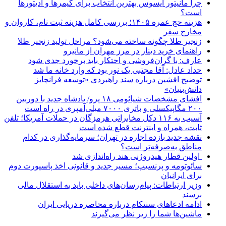
چرا مانیتور ایسوس بهترین انتخاب برای گیمرها و ادیتورها
است؟
هزینه حج عمره ۱۴۰۵؛ بررسی کامل هزینه ثبت نام، کاروان و
مخارج سفر
زنجیر طلا چگونه ساخته می‌شود؟ مراحل تولید زنجیر طلا
راهنمای خرید دینار در مرز مهران از مانیرو
عارف: با گران‌فروشی و احتکار باید برخورد جدی شود
حداد عادل: آقا مجتبی یک نور بود که وارد خانه ما شد
توضیح افشین درباره سند راهبردی «توسعه فرانچایز
دانش‌بنیان»
افشای مشخصات شیائومی ۱۸ پرو/ پادشاه جدید با دوربین
۲۰۰ مگاپیکسلی و باتری ۷۰۰۰ میلی‌آمپری در راه است
آسیب به ۱۱۶ دکل مخابراتی هرمزگان در حملات آمریکا؛ تلفن
ثابت، همراه و اینترنت ‌قطع شده است
نقشه جدید بازده اجاره در تهران؛ سرمایه‌گذاری در کدام
مناطق به‌صرفه‌تر است؟
اولین قطار هیدروژنی هند راه‌اندازی شد
سائوتومه و پرنسیپ؛ مسیر جدید و قانونی اخذ پاسپورت دوم
برای ایرانیان
وزیر ارتباطات: پیام‌رسان‌های داخلی باید به استقلال مالی
برسند
ادامه ادعاهای سنتکام درباره محاصره دریایی ایران
ماشین‌ها شما را زیر نظر می‌گیرند