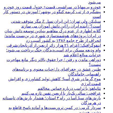
می‌شود
خودرو بی‌مهابا در سراشیبی قیمت+ جدول قیمت روز خودرو
پیشگیری از تب کریمه کنگو در بوشهر؛ آموزش در دستور کار
است
سیلیکن ولیِ تهران؛ این ایران نسل Z مگر متوقف شدنی
است؟ / آینده ایران را این دانش آموزان می سازند
گلایه اطهاری از عدم درک مفاهیم بنیادین توسعه دانش بنیان
در ایران/ پروژه‌های هوشمندسازی شهری در بن‌بست ماندند/
انحراف از طرح جامع ۱۳۸۶ به کشور آسیب زد
اینفوگرافیک؛ اعزام ۲۱ هزار زائر اربعین از آذربایجان‌شرقی
وام ودیعه مسکن برای آسیب‌دیدگان جنگ پرداخت می‌شود؛
جزئیات مبالغ اعلام شد
دوراهی ماندن و رفتن / چرا حقوق بالاتر دیگر مانع مهاجرت
نیست؟
طنین عشق در جغرافیای دل/حیات معنوی و برنامه‌های
راهپیمایی جاماندگان
موج گرما در شرق آسیا؛ کاهش تولید کشاورزی و افزایش
قیمت انرژی
نتانیاهو: با ترامپ درباره حماس مخالفم
عراقچی: سالی یک‌بار با اربعین نفس تازه می‌کنیم
بارش‌های سیل‌آسا در راه ۳ استان؛ هشدار بارش‌های تابستانه
در هرمزگان
سردار کرمی: در کمین تروریست‌ها و آماده پاسخ قاطع به
دشمن هستیم