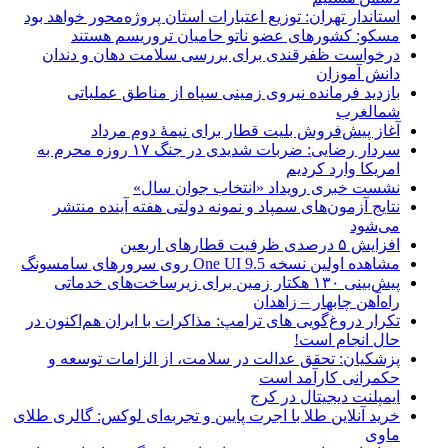
استاندار تهران: توزیع اعتبارات استان پروژه‌محور خواهد بود
مسکو: کشورهای عضو ناتو حامیان تروریسم هستند
درخواست ظفرقندی برای بررسی سلامت دهان و دندان
دانش آموزان
بازدید فرمانده نیروی زمینی سپاه از مناطق عملیاتی
شمالغرب
آغاز پیش‌فروش بلیت قطار برای نیمۀ دوم مرداد
سردار رضایی: ضربات شدیدی در جنگ ۱۷ روزه محرم به
امریکا وارد کردیم
نشست خبری رویداد «انتخاب جوان سال»
نتایج آزمون‌های سمپاد و نمونه دولتی هفته آینده منتشر
می‌شود
افزایش ۵ درصدی ظرفیت قطارهای اربعین
مشاهده اولین نسخه One UI 9.5 روی سرورهای سامسونگ
پیش‌بینی ۱۳۰ هکتار زمین برای زیرساخت‌های خدماتی
راه‌آهن چابهار – زاهدان
تکرار دروغ‌گویی های ترامپ: مذاکرات با ایران هم‌اکنون در
حال انجام است!
پزشکیان: تحقق عدالت در سلامت، از الزامات توسعه و
حکمرانی کارآمد است
ایمپلنت دیجیتال در کرج
خرید آنلاین طلا با اجرت پایین و تجربه‌ای لوکس: گالری طلای
ماوی