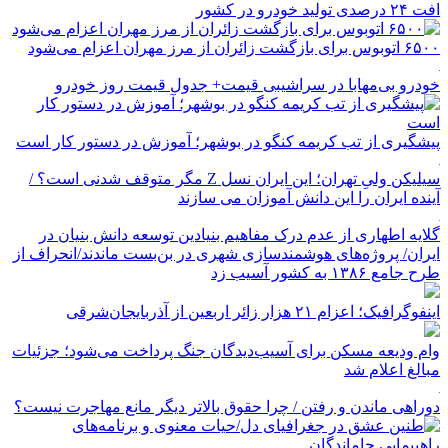
افت ۲۴ درصدی تولید خودرو در کشور
۶۵۰۰ اتوبوس برای بازگشت زائران از مرز مهران اعزام می‌شود
خودرو بی‌مهابا در سراشیبی قیمت+ جدول قیمت روز خودرو
پیشگیری از تب کریمه کنگو در بوشهر؛ آموزش در دستور کار است
سیلیکن ولیِ تهران؛ این ایران نسل Z مگر متوقف شدنی است؟ /
آینده ایران را این دانش آموزان می سازند
گلایه اطهاری از عدم درک مفاهیم بنیادین توسعه دانش بنیان در
ایران/ پروژه‌های هوشمندسازی شهری در بن‌بست ماندند/انحراف از
طرح جامع ۱۳۸۶ به کشور آسیب زد
اینفوگرافیک؛ اعزام ۲۱ هزار زائر اربعین از آذربایجان‌شرقی
وام ودیعه مسکن برای آسیب‌دیدگان جنگ پرداخت می‌شود؛ جزئیات
مبالغ اعلام شد
دوراهی ماندن و رفتن / چرا حقوق بالاتر دیگر مانع مهاجرت نیست؟