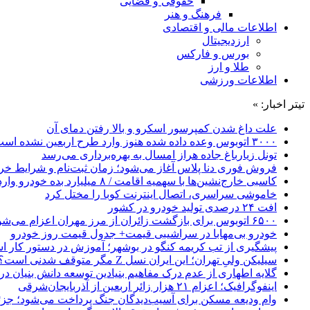
حقوقی و قضایی
فرهنگ و هنر
اطلاعات مالی و اقتصادی
ارزدیجیتال
بورس و فارکس
طلا و ارز
اطلاعات ورزشی
تیتر اخبار: »
علت داغ شدن کمپرسور اسکرو و بالا رفتن دمای آن
۳۰۰۰ اتوبوس وعده داده شده هنوز وارد طرح اربعین نشده است
تونل زیارباغ جاده هراز امسال به بهره‌برداری می‌رسد
فروش فوری دنا پلاس آغاز می‌شود؛ زمان ثبت‌نام و شرایط خری
کاسبی خارج‌نشین‌ها با سهمیه اقامت / ۸ میلیارد بده خودرو وارد کن!
خاموشی سراسری، اتصال اینترنت کوبا را مختل کرد
افت ۲۴ درصدی تولید خودرو در کشور
۶۵۰۰ اتوبوس برای بازگشت زائران از مرز مهران اعزام می‌شود
خودرو بی‌مهابا در سراشیبی قیمت+ جدول قیمت روز خودرو
پیشگیری از تب کریمه کنگو در بوشهر؛ آموزش در دستور کار 
سیلیکن ولیِ تهران؛ این ایران نسل Z مگر متوقف شدنی است؟ / آینده ایران را این دانش آموزان می سازند
گلایه اطهاری از عدم درک مفاهیم بنیادین توسعه دانش بنیان در ایران/ 
اینفوگرافیک؛ اعزام ۲۱ هزار زائر اربعین از آذربایجان‌شرقی
وام ودیعه مسکن برای آسیب‌دیدگان جنگ پرداخت می‌شود؛ جزئی