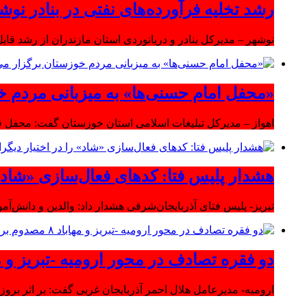
رشد تخلیه فرآورده‌های نفتی در بنادر نوشه
نوشهر – مدیرکل بنادر و دریانوردی استان مازندران از رشد قابل 
«محفل امام حسنی‌ها» به میزبانی مردم خ
اهواز – مدیرکل تبلیغات اسلامی استان خوزستان گفت: محفل قر
هشدار پلیس فتا: کدهای فعال‌سازی «شاد» ر
تبریز- پلیس فتای آذربایجان‌شرقی هشدار داد: والدین و دانش‌آ
دو فقره تصادف در محور ارومیه -تبریز و مهاباد ۸ مصدوم بر
ارومیه- مدیرعامل هلال احمر آذربایجان غربی گفت: بر اثر بروز دو سانحه 