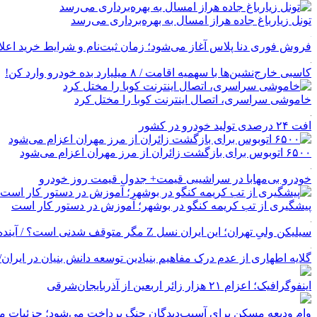
تونل زیارباغ جاده هراز امسال به بهره‌برداری می‌رسد
فروش فوری دنا پلاس آغاز می‌شود؛ زمان ثبت‌نام و شرایط خرید اعل
کاسبی خارج‌نشین‌ها با سهمیه اقامت / ۸ میلیارد بده خودرو وارد کن!
خاموشی سراسری، اتصال اینترنت کوبا را مختل کرد
افت ۲۴ درصدی تولید خودرو در کشور
۶۵۰۰ اتوبوس برای بازگشت زائران از مرز مهران اعزام می‌شود
خودرو بی‌مهابا در سراشیبی قیمت+ جدول قیمت روز خودرو
پیشگیری از تب کریمه کنگو در بوشهر؛ آموزش در دستور کار است
سیلیکن ولیِ تهران؛ این ایران نسل Z مگر متوقف شدنی است؟ / آینده ایران را این دانش آموزان می سازند
گلایه اطهاری از عدم درک مفاهیم بنیادین توسعه دانش بنیان در ایران/ پروژه‌
اینفوگرافیک؛ اعزام ۲۱ هزار زائر اربعین از آذربایجان‌شرقی
وام ودیعه مسکن برای آسیب‌دیدگان جنگ پرداخت می‌شود؛ جزئیات مب