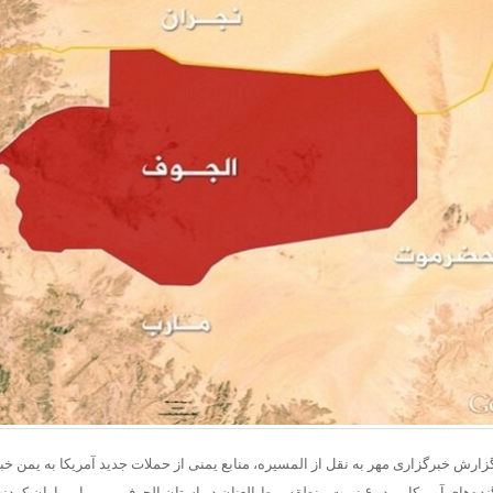
اعزام ۲۱ هزار زائر اربعین از آذربایجان‌شرقی
دیعه مسکن برای آسیب‌دیدگان جنگ پرداخت می‌شود؛ جزئیات مبالغ اعلام شد
ی ماندن و رفتن / چرا حقوق بالاتر دیگر مانع مهاجرت نیست؟
عشق در جغرافیای دل/حیات معنوی و برنامه‌های راهپیمایی جاماندگان
گرما در شرق آسیا؛ کاهش تولید کشاورزی و افزایش قیمت انرژی
اهو: با ترامپ درباره حماس مخالفم
ی: سالی یک‌بار با اربعین نفس تازه می‌کنیم
‌آسا در راه ۳ استان؛ هشدار بارش‌های تابستانه در هرمزگان
ر کرمی: در کمین تروریست‌ها و آماده پاسخ قاطع به دشمن هستیم
دار تهران: توزیع اعتبارات استان پروژه‌محور خواهد بود
: کشورهای عضو ناتو حامیان تروریسم هستند
است ظفرقندی برای بررسی سلامت دهان و دندان دانش آموزان
د فرمانده نیروی زمینی سپاه از مناطق عملیاتی شمالغرب
پیش‌فروش بلیت قطار برای نیمۀ دوم مرداد
ایی: ضربات شدیدی در جنگ ۱۷ روزه محرم به امریکا وارد کردیم
 خبری رویداد «انتخاب جوان سال»
 آزمون‌های سمپاد و نمونه دولتی هفته آینده منتشر می‌شود
 قطارهای اربعین
ن نسخه One UI 9.5 روی سرورهای سامسونگ
زارش خبرگزاری مهر به نقل از المسیره، منابع یمنی از حملات جدید آمریکا به یمن خبر
خت‌های خدماتی راه‌آهن چابهار – زاهدان
مریکایی در ۶ نوبت منطقه برط العنان در استان الجوف یمن را بمباران کردند.