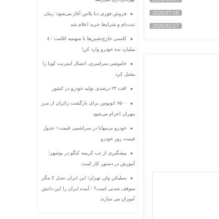
2026/07/18
فروش فوری دنا پلاس آغاز می‌شود؛ زمان
ثبت‌نام و شرایط خرید اعلام شد
2026/02/27
کاسبی خارج‌نشین‌ها با سهمیه اقامت / ۸
میلیارد بده خودرو وارد کن!
خاموشی سراسری، اتصال اینترنت کوبا را
مختل کرد
افت ۲۴ درصدی تولید خودرو در کشور
۶۵۰۰ اتوبوس برای بازگشت زائران از مرز
مهران اعزام می‌شود
خودرو بی‌مهابا در سراشیبی قیمت+ جدول
قیمت روز خودرو
پیشگیری از تب کریمه کنگو در بوشهر؛
آموزش در دستور کار است
سیلیکن ولیِ تهران؛ این ایران نسل Z مگر
متوقف شدنی است؟ / آینده ایران را این دانش
آموزان می سازند