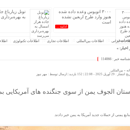
۳۰۰۰ اتوبوس وعده داده شده
تونل زیارباغ ج
هنوز وارد طرح اربعین نشده
به بهره‌برداری
است
ادامه ...
عات‌ ‎ایرانی
اطلاعات بین‌المللی
اطلاعات تجاری
اطلاعات تکنولوژی
اطلا
 اخبار: »
 است
شناسه خبر : 114066
زیارباغ جاده هراز امسال به بهره‌برداری می‌رسد
فوری دنا پلاس آغاز می‌شود؛ زمان ثبت‌نام و شرایط خرید اعلام شد
نه »
بین‌المللی
 انتشار : 29 آوریل 2025 - 22:08 |
152 بازدید
| ارسال توسط :
مهر نیوز
رج‌نشین‌ها با سهمیه اقامت / ۸ میلیارد بده خودرو وارد کن!
شی سراسری، اتصال اینترنت کوبا را مختل کرد
ور
ستان الجوف یمن از سوی جنگنده های آمریکایی بم
‌شود
و بی‌مهابا در سراشیبی قیمت+ جدول قیمت روز خودرو
یری از تب کریمه کنگو در بوشهر؛ آموزش در دستور کار است
نابع یمنی از حملات جدید آمریکا به یمن خبر دادند.
هران؛ این ایران نسل Z مگر متوقف شدنی است؟ / آینده ایران را این دانش آموزان می سازند
 اطهاری از عدم درک مفاهیم بنیادین توسعه دانش بنیان در ایران/ پروژه‌های هوشمندسازی شهری در بن‌بست م