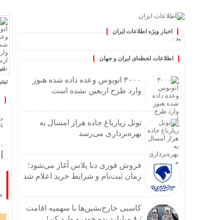
اخبار ویژه اطلاعات ایران
‌روز کنید :.
اطلاعات لحظه‌ای ایران و جهان
اطلا
۳۰۰۰ اتوبوس وعده داده شده هنوز
تیتر
وارد طرح اربعین نشده است
۳۰۰۰ اتوبوس وعده داده شده هنوز وارد طرح اربعین نشده
تونل 
فروش 
خا
تونل زیارباغ جاده هراز امسال به
تاریخ
کاسبی خا
بهره‌برداری می‌رسد
خامو
افت ۲۴ درصدی تولید خودرو در کش
ا
۶۵۰۰ اتوبوس برای بازگشت زائران از مرز مهران اعزام می
فروش فوری دنا پلاس آغاز می‌شود؛
خودر
زمان ثبت‌نام و شرایط خرید اعلام شد
پیشگ
م
سیلیکن ولیِ ت
کاسبی خارج‌نشین‌ها با سهمیه اقامت
گلایه
/ ۸ میلیارد بده خودرو وارد کن!