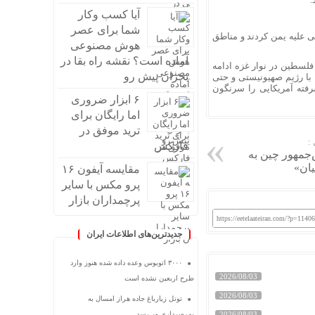
آیا کسب وکار
شما برای عصر
 ۲۵ اسفند ۱۴۰۳ اقدام به حملات هوایی علیه یمن کردند و مناطق
هوش مصنوعی
آماده است؟ نقشه راه بقا در
فلسطین در نوار غزه ادامه
بحران پیش رو
 با رژیم صهیونیستی و حتی
رفته آمریکایی را سرنگون
۶ ابزار ضروری
اما رایگان برای
ترید موفق در
:
فارکس
‌جمهور چین به
ان»
مقایسه آیفون ۱۶
پرو مکس با سایر
پرچمداران بازار
https://eetelaateiran.com/?p=1140
جدیدترین‌های اطلاعات ایران
۳۰۰۰ اتوبوس وعده داده شده هنوز وارد
2026/08/03
طرح اربعین نشده است
2026/08/03
تونل زیارباغ جاده هراز امسال به
بهره‌برداری می‌رسد
2026/08/03