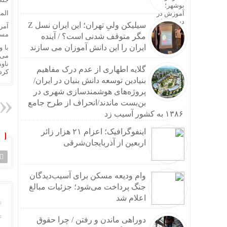
تکرار
الم
پزشک
سیلیکن ولیِ تهران؛ این ایران نسل Z
ایمپل
مسک
مگر متوقف شدنی است؟ / آینده
خرید 
ایران را این دانش آموزان می سازند
با 
چرا م
می‌
ناو
هزینه حج عمره ۱۴۰۵؛
گلایه اطهاری از عدم درک مفاهیم
کرده
زنجیر
بنیادین توسعه دانش بنیان در ایران/
راهنم
پروژه‌های هوشمندسازی شهری در
عارف:
بن‌بست ماندند/انحراف از طرح جامع
حداد 
۱۳۸۶ به کشور آسیب زد
توضیح
اینفوگرافیک؛ اعزام ۲۱ هزار زائر
افشای مشخصات شیائ
اربعین از آذربایجان‌شرقی
آسیب به ۱۱۶ دکل مخابراتی هرمزگان در حملات آمر
نقشه 
اولین
وام ودیعه مسکن برای آسیب‌دیدگان
سائوت
جنگ پرداخت می‌شود؛ جزئیات مبالغ
وزیر 
اعلام شد
ادامه
ماشین
دوراهی ماندن و رفتن / چرا حقوق