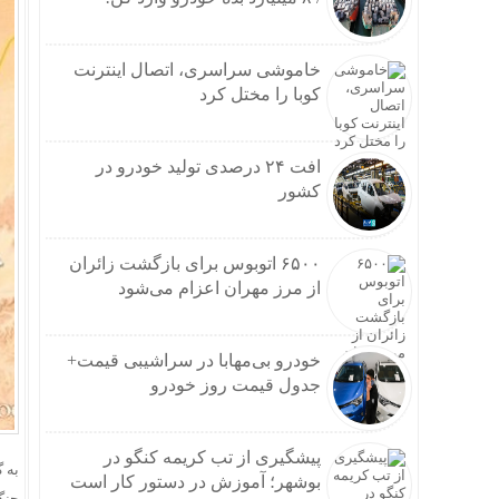
اینفوگرافیک؛ 
وام و
دوراه
خاموشی سراسری، اتصال اینترنت
طنین 
کوبا را مختل کرد
موج 
نتانی
عراقچ
افت ۲۴ درصدی تولید خودرو در
بارش‌های سیل
کشور
سردا
استان
مسکو
۶۵۰۰ اتوبوس برای بازگشت زائران
درخو
از مرز مهران اعزام می‌شود
بازدی
آغاز 
خودرو بی‌مهابا در سراشیبی قیمت+
سردار رض
جدول قیمت روز خودرو
نشست
نتایج
افزایش ۵ درصدی ظرفیت
پیشگیری از تب کریمه کنگو در
مشاهده اولی
به گ
بوشهر؛ آموزش در دستور کار است
پیش‌بینی ۱۳۰ هکتار زمین برای زیرسا
جنگنده‌های آ