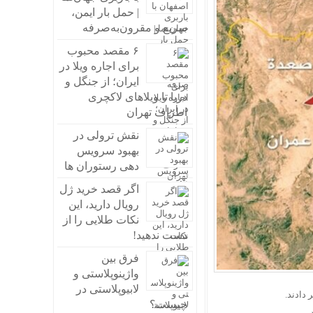
| حمل بار ایمن،
سریع و مقرون‌به‌صرفه
۶ مقصد محبوب
برای اجاره ویلا در
ایران؛ از جنگل و
دریا تا ویلاهای لاکچری
اطراف تهران
نقش ترولی در
بهبود سرویس
دهی رستوران ها
اگر قصد خرید ژل
رویال دارید، این
نکات طلایی را از
دست ندهید!
فرق بین
واژینوپلاستی و
لابیوپلاستی در
 دادند.
چیست؟