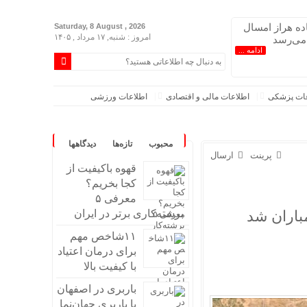
اده هراز امسال
Saturday, 8 August , 2026
امروز : شنبه, ۱۷ مرداد , ۱۴۰۵
 می‌رسد
ادامه ...
عات پزشکی
اطلاعات مالی و اقتصادی
اطلاعات ورزشی
محبوب
تازه‌ها
دیدگاهها
پرینت
ارسال
قهوه باکیفیت از
کجا بخریم؟
معرفی ۵
باران شد
برشته‌کاری برتر در ایران
۱۱شاخص مهم
برای درمان اعتیاد
با کیفیت بالا
باربری در اصفهان
اندند/انحراف از طرح جامع ۱۳۸۶ به کشور آسیب زد
با باربری جهان‌نما