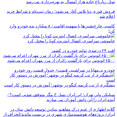
تونل زیارباغ جاده هراز امسال به بهره‌برداری می‌رسد
فروش فوری دنا پلاس آغاز می‌شود؛ زمان ثبت‌نام و شرایط خرید
اعلام شد
کاسبی خارج‌نشین‌ها با سهمیه اقامت / ۸ میلیارد بده خودرو وارد
کن!
خاموشی سراسری، اتصال اینترنت کوبا را مختل کرد
افت ۲۴ درصدی تولید خودرو در کشور
۶۵۰۰ اتوبوس برای بازگشت زائران از مرز مهران اعزام می‌شود
خودرو بی‌مهابا در سراشیبی قیمت+ جدول قیمت روز خودرو
پیشگیری از تب کریمه کنگو در بوشهر؛ آموزش در دستور کار است
سیلیکن ولیِ تهران؛ این ایران نسل Z مگر متوقف شدنی است؟ /
آینده ایران را این دانش آموزان می سازند
گلایه اطهاری از عدم درک مفاهیم بنیادین توسعه دانش بنیان در
ایران/ پروژه‌های هوشمندسازی شهری در بن‌بست ماندند/انحراف از