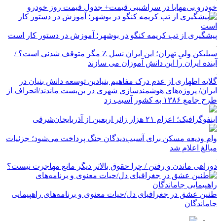
خودرو بی‌مهابا در سراشیبی قیمت+ جدول قیمت روز خودرو
پیشگیری از تب کریمه کنگو در بوشهر؛ آموزش در دستور کار است
سیلیکن ولیِ تهران؛ این ایران نسل Z مگر متوقف شدنی است؟ /
آینده ایران را این دانش آموزان می سازند
گلایه اطهاری از عدم درک مفاهیم بنیادین توسعه دانش بنیان در
ایران/ پروژه‌های هوشمندسازی شهری در بن‌بست ماندند/انحراف از
طرح جامع ۱۳۸۶ به کشور آسیب زد
اینفوگرافیک؛ اعزام ۲۱ هزار زائر اربعین از آذربایجان‌شرقی
وام ودیعه مسکن برای آسیب‌دیدگان جنگ پرداخت می‌شود؛ جزئیات
مبالغ اعلام شد
دوراهی ماندن و رفتن / چرا حقوق بالاتر دیگر مانع مهاجرت نیست؟
طنین عشق در جغرافیای دل/حیات معنوی و برنامه‌های راهپیمایی
جاماندگان