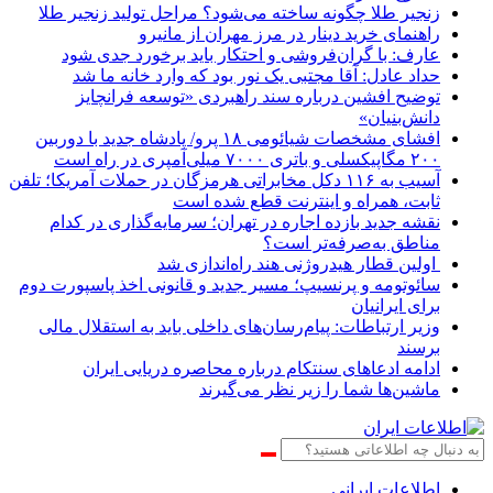
زنجیر طلا چگونه ساخته می‌شود؟ مراحل تولید زنجیر طلا
راهنمای خرید دینار در مرز مهران از مانیرو
عارف: با گران‌فروشی و احتکار باید برخورد جدی شود
حداد عادل: آقا مجتبی یک نور بود که وارد خانه ما شد
توضیح افشین درباره سند راهبردی «توسعه فرانچایز
دانش‌بنیان»
افشای مشخصات شیائومی ۱۸ پرو/ پادشاه جدید با دوربین
۲۰۰ مگاپیکسلی و باتری ۷۰۰۰ میلی‌آمپری در راه است
آسیب به ۱۱۶ دکل مخابراتی هرمزگان در حملات آمریکا؛ تلفن
ثابت، همراه و اینترنت ‌قطع شده است
نقشه جدید بازده اجاره در تهران؛ سرمایه‌گذاری در کدام
مناطق به‌صرفه‌تر است؟
اولین قطار هیدروژنی هند راه‌اندازی شد
سائوتومه و پرنسیپ؛ مسیر جدید و قانونی اخذ پاسپورت دوم
برای ایرانیان
وزیر ارتباطات: پیام‌رسان‌های داخلی باید به استقلال مالی
برسند
ادامه ادعاهای سنتکام درباره محاصره دریایی ایران
ماشین‌ها شما را زیر نظر می‌گیرند
اطلاعات‌ ‎ایرانی