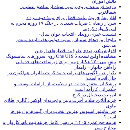
دانش آموزان
بازدید فرمانده نیروی زمینی سپاه از مناطق عملیاتی
شمالغرب
آغاز پیش‌فروش بلیت قطار برای نیمۀ دوم مرداد
سردار رضایی: ضربات شدیدی در جنگ ۱۷ روزه محرم به
امریکا وارد کردیم
نشست خبری رویداد «انتخاب جوان سال»
نتایج آزمون‌های سمپاد و نمونه دولتی هفته آینده منتشر
می‌شود
افزایش ۵ درصدی ظرفیت قطارهای اربعین
مشاهده اولین نسخه One UI 9.5 روی سرورهای سامسونگ
پیش‌بینی ۱۳۰ هکتار زمین برای زیرساخت‌های خدماتی
راه‌آهن چابهار – زاهدان
تکرار دروغ‌گویی های ترامپ: مذاکرات با ایران هم‌اکنون در
حال انجام است!
پزشکیان: تحقق عدالت در سلامت، از الزامات توسعه و
حکمرانی کارآمد است
ایمپلنت دیجیتال در کرج
خرید آنلاین طلا با اجرت پایین و تجربه‌ای لوکس: گالری طلای
ماوی
چرا مانیتور ایسوس بهترین انتخاب برای گیمرها و ادیتورها
است؟
هزینه حج عمره ۱۴۰۵؛ بررسی کامل هزینه ثبت نام، کاروان و
مخارج سفر