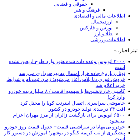
حقوقی و قضایی
فرهنگ و هنر
اطلاعات مالی و اقتصادی
ارزدیجیتال
بورس و فارکس
طلا و ارز
اطلاعات ورزشی
تیتر اخبار: »
۳۰۰۰ اتوبوس وعده داده شده هنوز وارد طرح اربعین نشده
است
تونل زیارباغ جاده هراز امسال به بهره‌برداری می‌رسد
فروش فوری دنا پلاس آغاز می‌شود؛ زمان ثبت‌نام و شرایط
خرید اعلام شد
کاسبی خارج‌نشین‌ها با سهمیه اقامت / ۸ میلیارد بده خودرو
وارد کن!
خاموشی سراسری، اتصال اینترنت کوبا را مختل کرد
افت ۲۴ درصدی تولید خودرو در کشور
۶۵۰۰ اتوبوس برای بازگشت زائران از مرز مهران اعزام
می‌شود
خودرو بی‌مهابا در سراشیبی قیمت+ جدول قیمت روز خودرو
پیشگیری از تب کریمه کنگو در بوشهر؛ آموزش در دستور کار
است