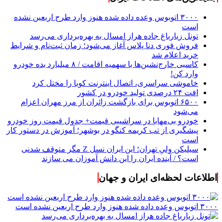
۳۰۰۰ اتوبوس وعده داده شده هنوز وارد طرح اربعین نشده
است
تونل زیارباغ جاده هراز امسال به بهره‌برداری می‌رسد
فروش فوری دنا پلاس آغاز می‌شود؛ زمان ثبت‌نام و شرایط
خرید اعلام شد
کاسبی خارج‌نشین‌ها با سهمیه اقامت / ۸ میلیارد بده خودرو
وارد کن!
خاموشی سراسری، اتصال اینترنت کوبا را مختل کرد
افت ۲۴ درصدی تولید خودرو در کشور
۶۵۰۰ اتوبوس برای بازگشت زائران از مرز مهران اعزام
می‌شود
خودرو بی‌مهابا در سراشیبی قیمت+ جدول قیمت روز خودرو
پیشگیری از تب کریمه کنگو در بوشهر؛ آموزش در دستور کار
است
سیلیکن ولیِ تهران؛ این ایران نسل Z مگر متوقف شدنی
است؟ / آینده ایران را این دانش آموزان می سازند
اطلاعات لحظه‌ای ایران و جهان
۳۰۰۰ اتوبوس وعده داده شده هنوز وارد طرح اربعین نشده است