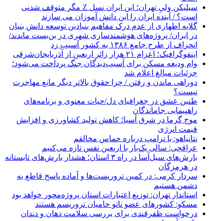
سیلیکن ولیِ تهران؛ این ایران نسل Z مگر متوقف شدنی
است؟ / آینده ایران را این دانش آموزان می سازند
گلایه اطهاری از عدم درک مفاهیم بنیادین توسعه دانش بنیان
در ایران/ پروژه‌های هوشمندسازی شهری در بن‌بست ماندند/
انحراف از طرح جامع ۱۳۸۶ به کشور آسیب زد
اینفوگرافیک؛ اعزام ۲۱ هزار زائر اربعین از آذربایجان‌شرقی
وام ودیعه مسکن برای آسیب‌دیدگان جنگ پرداخت می‌شود؛
جزئیات مبالغ اعلام شد
دوراهی ماندن و رفتن / چرا حقوق بالاتر دیگر مانع مهاجرت
نیست؟
طنین عشق در جغرافیای دل/حیات معنوی و برنامه‌های
راهپیمایی جاماندگان
موج گرما در شرق آسیا؛ کاهش تولید کشاورزی و افزایش
قیمت انرژی
نتانیاهو: با ترامپ درباره حماس مخالفم
عراقچی: سالی یک‌بار با اربعین نفس تازه می‌کنیم
بارش‌های سیل‌آسا در راه ۳ استان؛ هشدار بارش‌های تابستانه
در هرمزگان
سردار کرمی: در کمین تروریست‌ها و آماده پاسخ قاطع به
دشمن هستیم
استاندار تهران: توزیع اعتبارات استان پروژه‌محور خواهد بود
مسکو: کشورهای عضو ناتو حامیان تروریسم هستند
درخواست ظفرقندی برای بررسی سلامت دهان و دندان