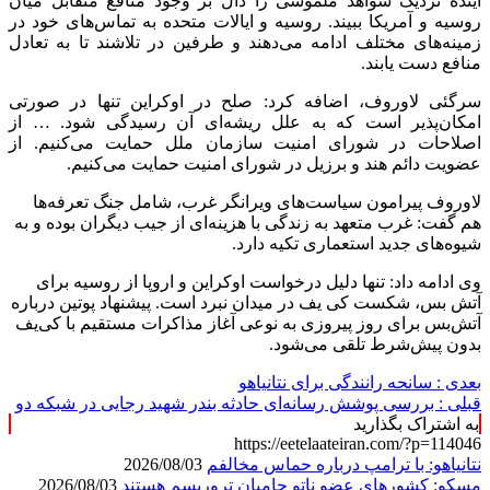
آینده نزدیک شواهد ملموسی را دال بر وجود منافع متقابل میان
روسیه و آمریکا ببیند. روسیه و ایالات متحده به تماس‌های خود در
زمینه‌های مختلف ادامه می‌دهند و طرفین در تلاشند تا به تعادل
منافع دست یابند.
سرگئی لاوروف، اضافه کرد: صلح در اوکراین تنها در صورتی
امکان‌پذیر است که به علل ریشه‌ای آن رسیدگی شود. … از
اصلاحات در شورای امنیت سازمان ملل حمایت می‌کنیم. از
عضویت دائم هند و برزیل در شورای امنیت حمایت می‌کنیم.
لاوروف پیرامون سیاست‌های ویرانگر غرب، شامل جنگ تعرفه‌ها
هم گفت: غرب متعهد به زندگی با هزینه‌ای از جیب دیگران بوده و به
شیوه‌های جدید استعماری تکیه دارد.
وی ادامه داد: تنها دلیل درخواست اوکراین و اروپا از روسیه برای
آتش بس، شکست کی یف در میدان نبرد است. پیشنهاد پوتین درباره
آتش‌بس برای روز پیروزی به نوعی آغاز مذاکرات مستقیم با کی‌یف
بدون پیش‌شرط تلقی می‌شود.
بعدی :
سانحه رانندگی برای نتانیاهو
قبلی :
بررسی پوشش رسانه‌ای حادثه بندر شهید رجایی در شبکه دو
به اشتراک بگذارید
https://eetelaateiran.com/?p=114046
نتانیاهو: با ترامپ درباره حماس مخالفم
2026/08/03
مسکو: کشورهای عضو ناتو حامیان تروریسم هستند
2026/08/03