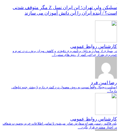
سیلیکن ولیِ تهران؛ این ایران نسل Z مگر متوقف شدنی
است؟ / آینده ایران را این دانش آموزان می سازند
کارشناس روابط عمومی
در بسیاری از موارد به دلیل برنامه‌ریزی دقیق‌تر و کاهش میزان برش، درد، تورم و
خونریزی بعد از جراحی کمتر از روش‌های سنتی ا...
رضا امین فرد
ایمپلنت دیجیتال واقعاً نسبت به روش معمول درد کمتری داره یا بیشتر جنبه تبلیغاتی
داره؟...
کارشناس روابط عمومی
بله، فاکتور رسمی همراه سفارش صادر می‌شود تا تمامی اطلاعات خرید به‌صورت شفاف
در اختیار مشتری قرار بگیرد....