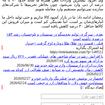
وی افزود: بیشترین واردات تلفن همراه ما شاید حدود ۹۰ تا ۹۵
درصد از دبی وارد می‌شود، چون بخاطر تحریم‌ها با شرکت‌های
سازنده نمی‌توانیم مستقیم وارد معامله شویم.
رمضان ادامه داد: ما در بازار کمبود کالا نداریم و حتی تولید داخل ما
انبارهای‌شان پر است، اما نقدینگی کم است و میزان فروش این
کالا‌ها حداقل ۳۰ درصد کاهش یافته است.
بعدی :
سرگزی: تولید بچه‌میگو در سیستان و بلوچستان رشد ۱۵۳
درصدی داشته است
قبلی :
قیمت روز طلا/ طلا دوباره اوج گرفت +‌جدول
به اشتراک بگذارید
https://eetelaateiran.com/?p=149512
با افزایش رشد در تمام شاخص های عملیاتی ‌فغدیر ، ۷۲۶ ریال سود
به ازای هر سهم توزیع کرد
2026/07/18
تجارت ایران و ارمنستان وارد مرحله جدید شد
2026/06/30
کاهش زمان تخصیص ارز به صنایع / صف طولانی ارز کوتاه می‌شود
2026/02/27
انحصار در پوشش جدید؛ فیلترینگ واردات خودرو
2026/02/27
مسئولیت جهش دلار، با مدافعان ارز ترجیحی است
2026/02/24
تعداد دیدگاه :
0