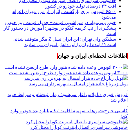
خاموشی سراسری، اتصال اینترنت کوبا را مختل کرد
افت ۲۴ درصدی تولید خودرو در کشور
۶۵۰۰ اتوبوس برای بازگشت زائران از مرز مهران اعزام
می‌شود
خودرو بی‌مهابا در سراشیبی قیمت+ جدول قیمت روز خودرو
پیشگیری از تب کریمه کنگو در بوشهر؛ آموزش در دستور کار
است
سیلیکن ولیِ تهران؛ این ایران نسل Z مگر متوقف شدنی
است؟ / آینده ایران را این دانش آموزان می سازند
اطلاعات لحظه‌ای ایران و جهان
۳۰۰۰ اتوبوس وعده داده شده هنوز وارد طرح اربعین نشده است
تونل زیارباغ جاده هراز امسال به بهره‌برداری می‌رسد
فروش فوری دنا پلاس آغاز می‌شود؛ زمان ثبت‌نام و شرایط خرید
اعلام شد
کاسبی خارج‌نشین‌ها با سهمیه اقامت / ۸ میلیارد بده خودرو وارد
کن!
خاموشی سراسری، اتصال اینترنت کوبا را مختل کرد