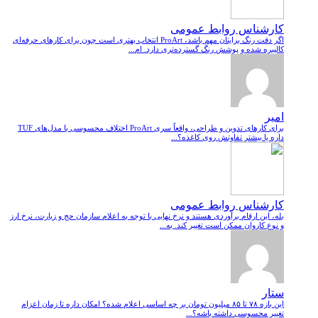
کارشناس روابط عمومی
اگر دقت رنگ برایتان مهم باشد، ProArt انتخاب بهتری است چون برای کارهای حرفه‌ای
کالیبره شده و پوشش رنگ گسترده‌تری دارد. ام...
امیر
برای کارهای تدوین و طراحی، واقعاً سری ProArt اختلاف محسوسی با مدل‌های TUF
داره یا بیشتر تفاوتش روی کاغذه؟...
کارشناس روابط عمومی
بله، این ارقام برآوردی هستند و نرخ نهایی با توجه به اعلام سازمان حج و زیارت، نرخ ارز
و نوع کاروان ممکن است تغییر کند. به...
ستار
این بازه ۷۸ تا ۸۵ میلیون تومان بر چه اساسی اعلام شده؟ امکان داره تا زمان اعزام
تغییر محسوسی داشته باشه؟...