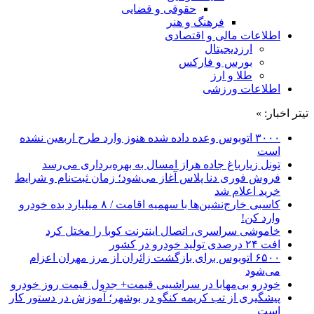
حقوقی و قضایی
فرهنگ و هنر
اطلاعات مالی و اقتصادی
ارزدیجیتال
بورس و فارکس
طلا و ارز
اطلاعات ورزشی
تیتر اخبار: »
۳۰۰۰ اتوبوس وعده داده شده هنوز وارد طرح اربعین نشده
است
تونل زیارباغ جاده هراز امسال به بهره‌برداری می‌رسد
فروش فوری دنا پلاس آغاز می‌شود؛ زمان ثبت‌نام و شرایط
خرید اعلام شد
کاسبی خارج‌نشین‌ها با سهمیه اقامت / ۸ میلیارد بده خودرو
وارد کن!
خاموشی سراسری، اتصال اینترنت کوبا را مختل کرد
افت ۲۴ درصدی تولید خودرو در کشور
۶۵۰۰ اتوبوس برای بازگشت زائران از مرز مهران اعزام
می‌شود
خودرو بی‌مهابا در سراشیبی قیمت+ جدول قیمت روز خودرو
پیشگیری از تب کریمه کنگو در بوشهر؛ آموزش در دستور کار
است