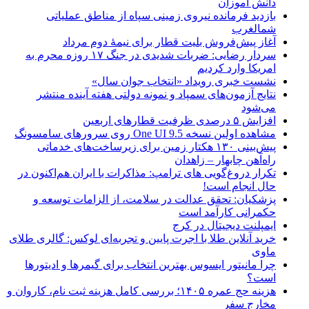
دانش آموزان
بازدید فرمانده نیروی زمینی سپاه از مناطق عملیاتی
شمالغرب
آغاز پیش‌فروش بلیت قطار برای نیمۀ دوم مرداد
سردار رضایی: ضربات شدیدی در جنگ ۱۷ روزه محرم به
امریکا وارد کردیم
نشست خبری رویداد «انتخاب جوان سال»
نتایج آزمون‌های سمپاد و نمونه دولتی هفته آینده منتشر
می‌شود
افزایش ۵ درصدی ظرفیت قطارهای اربعین
مشاهده اولین نسخه One UI 9.5 روی سرورهای سامسونگ
پیش‌بینی ۱۳۰ هکتار زمین برای زیرساخت‌های خدماتی
راه‌آهن چابهار – زاهدان
تکرار دروغ‌گویی های ترامپ: مذاکرات با ایران هم‌اکنون در
حال انجام است!
پزشکیان: تحقق عدالت در سلامت، از الزامات توسعه و
حکمرانی کارآمد است
ایمپلنت دیجیتال در کرج
خرید آنلاین طلا با اجرت پایین و تجربه‌ای لوکس: گالری طلای
ماوی
چرا مانیتور ایسوس بهترین انتخاب برای گیمرها و ادیتورها
است؟
هزینه حج عمره ۱۴۰۵؛ بررسی کامل هزینه ثبت نام، کاروان و
مخارج سفر