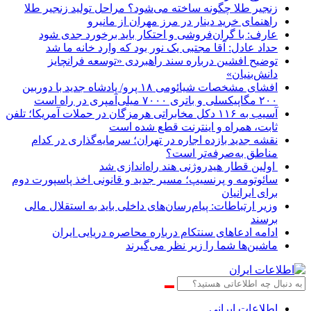
زنجیر طلا چگونه ساخته می‌شود؟ مراحل تولید زنجیر طلا
راهنمای خرید دینار در مرز مهران از مانیرو
عارف: با گران‌فروشی و احتکار باید برخورد جدی شود
حداد عادل: آقا مجتبی یک نور بود که وارد خانه ما شد
توضیح افشین درباره سند راهبردی «توسعه فرانچایز
دانش‌بنیان»
افشای مشخصات شیائومی ۱۸ پرو/ پادشاه جدید با دوربین
۲۰۰ مگاپیکسلی و باتری ۷۰۰۰ میلی‌آمپری در راه است
آسیب به ۱۱۶ دکل مخابراتی هرمزگان در حملات آمریکا؛ تلفن
ثابت، همراه و اینترنت ‌قطع شده است
نقشه جدید بازده اجاره در تهران؛ سرمایه‌گذاری در کدام
مناطق به‌صرفه‌تر است؟
اولین قطار هیدروژنی هند راه‌اندازی شد
سائوتومه و پرنسیپ؛ مسیر جدید و قانونی اخذ پاسپورت دوم
برای ایرانیان
وزیر ارتباطات: پیام‌رسان‌های داخلی باید به استقلال مالی
برسند
ادامه ادعاهای سنتکام درباره محاصره دریایی ایران
ماشین‌ها شما را زیر نظر می‌گیرند
اطلاعات‌ ‎ایرانی