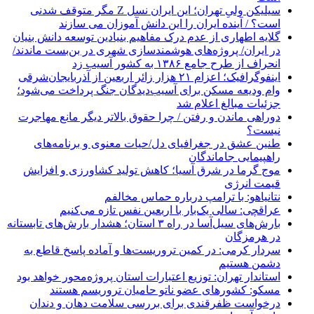
سیلیکن ولیِ تهران؛ این ایران نسل Z مگر متوقف شدنی
است؟ / آینده ایران را این دانش آموزان می سازند
گلایه اطهاری از عدم درک مفاهیم بنیادین توسعه دانش بنیان
در ایران/ پروژه‌های هوشمندسازی شهری در بن‌بست ماندند/
انحراف از طرح جامع ۱۳۸۶ به کشور آسیب زد
اینفوگرافیک؛ اعزام ۲۱ هزار زائر اربعین از آذربایجان‌شرقی
وام ودیعه مسکن برای آسیب‌دیدگان جنگ پرداخت می‌شود؛
جزئیات مبالغ اعلام شد
دوراهی ماندن و رفتن / چرا حقوق بالاتر دیگر مانع مهاجرت
نیست؟
طنین عشق در جغرافیای دل/حیات معنوی و برنامه‌های
راهپیمایی جاماندگان
موج گرما در شرق آسیا؛ کاهش تولید کشاورزی و افزایش
قیمت انرژی
نتانیاهو: با ترامپ درباره حماس مخالفم
عراقچی: سالی یک‌بار با اربعین نفس تازه می‌کنیم
بارش‌های سیل‌آسا در راه ۳ استان؛ هشدار بارش‌های تابستانه
در هرمزگان
سردار کرمی: در کمین تروریست‌ها و آماده پاسخ قاطع به
دشمن هستیم
استاندار تهران: توزیع اعتبارات استان پروژه‌محور خواهد بود
مسکو: کشورهای عضو ناتو حامیان تروریسم هستند
درخواست ظفرقندی برای بررسی سلامت دهان و دندان