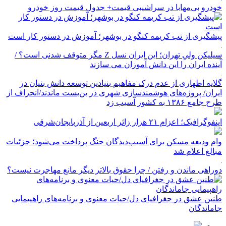
خودرو بی‌مهابا در سراشیبی قیمت+ جدول قیمت روز خودرو
پیشگیری از تب کریمه کنگو در بوشهر؛ آموزش در دستور کار است
سیلیکن ولیِ تهران؛ این ایران نسل Z مگر متوقف شدنی است؟ /
آینده ایران را این دانش آموزان می سازند
گلایه اطهاری از عدم درک مفاهیم بنیادین توسعه دانش بنیان در
ایران/ پروژه‌های هوشمندسازی شهری در بن‌بست ماندند/انحراف از
طرح جامع ۱۳۸۶ به کشور آسیب زد
اینفوگرافیک؛ اعزام ۲۱ هزار زائر اربعین از آذربایجان‌شرقی
وام ودیعه مسکن برای آسیب‌دیدگان جنگ پرداخت می‌شود؛ جزئیات
مبالغ اعلام شد
دوراهی ماندن و رفتن / چرا حقوق بالاتر دیگر مانع مهاجرت نیست؟
طنین عشق در جغرافیای دل/حیات معنوی و برنامه‌های راهپیمایی
جاماندگان