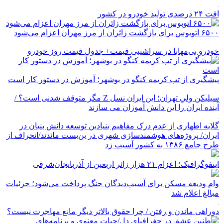
افت ۲۴ درصدی تولید خودرو در کشور
۶۵۰۰ اتوبوس برای بازگشت زائران از مرز مهران اعزام می‌شود
خودرو بی‌مهابا در سراشیبی قیمت+ جدول قیمت روز خودرو
پیشگیری از تب کریمه کنگو در بوشهر؛ آموزش در دستور کار است
سیلیکن ولیِ تهران؛ این ایران نسل Z مگر متوقف شدنی است؟ /
آینده ایران را این دانش آموزان می سازند
گلایه اطهاری از عدم درک مفاهیم بنیادین توسعه دانش بنیان در
ایران/ پروژه‌های هوشمندسازی شهری در بن‌بست ماندند/انحراف از
طرح جامع ۱۳۸۶ به کشور آسیب زد
اینفوگرافیک؛ اعزام ۲۱ هزار زائر اربعین از آذربایجان‌شرقی
وام ودیعه مسکن برای آسیب‌دیدگان جنگ پرداخت می‌شود؛ جزئیات
مبالغ اعلام شد
دوراهی ماندن و رفتن / چرا حقوق بالاتر دیگر مانع مهاجرت نیست؟