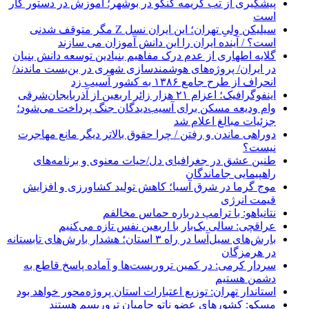
پیشگیری از تب کریمه کنگو در بوشهر؛ آموزش در دستور کار
است
سیلیکن ولیِ تهران؛ این ایران نسل Z مگر متوقف شدنی
است؟ / آینده ایران را این دانش آموزان می سازند
گلایه اطهاری از عدم درک مفاهیم بنیادین توسعه دانش بنیان
در ایران/ پروژه‌های هوشمندسازی شهری در بن‌بست ماندند/
انحراف از طرح جامع ۱۳۸۶ به کشور آسیب زد
اینفوگرافیک؛ اعزام ۲۱ هزار زائر اربعین از آذربایجان‌شرقی
وام ودیعه مسکن برای آسیب‌دیدگان جنگ پرداخت می‌شود؛
جزئیات مبالغ اعلام شد
دوراهی ماندن و رفتن / چرا حقوق بالاتر دیگر مانع مهاجرت
نیست؟
طنین عشق در جغرافیای دل/حیات معنوی و برنامه‌های
راهپیمایی جاماندگان
موج گرما در شرق آسیا؛ کاهش تولید کشاورزی و افزایش
قیمت انرژی
نتانیاهو: با ترامپ درباره حماس مخالفم
عراقچی: سالی یک‌بار با اربعین نفس تازه می‌کنیم
بارش‌های سیل‌آسا در راه ۳ استان؛ هشدار بارش‌های تابستانه
در هرمزگان
سردار کرمی: در کمین تروریست‌ها و آماده پاسخ قاطع به
دشمن هستیم
استاندار تهران: توزیع اعتبارات استان پروژه‌محور خواهد بود
مسکو: کشورهای عضو ناتو حامیان تروریسم هستند