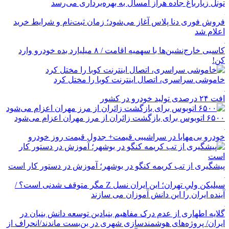
تونل زیارباغ جاده هراز امسال به بهره‌برداری می‌رسد
فروش فوری دنا پلاس آغاز می‌شود؛ زمان ثبت‌نام و شرایط خرید
اعلام شد
کاسبی خارج‌نشین‌ها با سهمیه اقامت / ۸ میلیارد بده خودرو وارد
کن!
خاموشی سراسری، اتصال اینترنت کوبا را مختل کرد
افت ۲۴ درصدی تولید خودرو در کشور
۶۵۰۰ اتوبوس برای بازگشت زائران از مرز مهران اعزام می‌شود
خودرو بی‌مهابا در سراشیبی قیمت+ جدول قیمت روز خودرو
پیشگیری از تب کریمه کنگو در بوشهر؛ آموزش در دستور کار است
سیلیکن ولیِ تهران؛ این ایران نسل Z مگر متوقف شدنی است؟ /
آینده ایران را این دانش آموزان می سازند
گلایه اطهاری از عدم درک مفاهیم بنیادین توسعه دانش بنیان در
ایران/ پروژه‌های هوشمندسازی شهری در بن‌بست ماندند/انحراف از