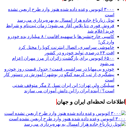
۳۰۰۰ اتوبوس وعده داده شده هنوز وارد طرح اربعین نشده
است
تونل زیارباغ جاده هراز امسال به بهره‌برداری می‌رسد
فروش فوری دنا پلاس آغاز می‌شود؛ زمان ثبت‌نام و شرایط
خرید اعلام شد
کاسبی خارج‌نشین‌ها با سهمیه اقامت / ۸ میلیارد بده خودرو
وارد کن!
خاموشی سراسری، اتصال اینترنت کوبا را مختل کرد
افت ۲۴ درصدی تولید خودرو در کشور
۶۵۰۰ اتوبوس برای بازگشت زائران از مرز مهران اعزام
می‌شود
خودرو بی‌مهابا در سراشیبی قیمت+ جدول قیمت روز خودرو
پیشگیری از تب کریمه کنگو در بوشهر؛ آموزش در دستور کار
است
سیلیکن ولیِ تهران؛ این ایران نسل Z مگر متوقف شدنی
است؟ / آینده ایران را این دانش آموزان می سازند
اطلاعات لحظه‌ای ایران و جهان
۳۰۰۰ اتوبوس وعده داده شده هنوز وارد طرح اربعین نشده است