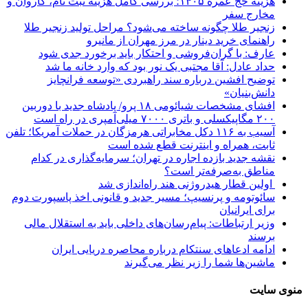
هزینه حج عمره ۱۴۰۵؛ بررسی کامل هزینه ثبت نام، کاروان و
مخارج سفر
زنجیر طلا چگونه ساخته می‌شود؟ مراحل تولید زنجیر طلا
راهنمای خرید دینار در مرز مهران از مانیرو
عارف: با گران‌فروشی و احتکار باید برخورد جدی شود
حداد عادل: آقا مجتبی یک نور بود که وارد خانه ما شد
توضیح افشین درباره سند راهبردی «توسعه فرانچایز
دانش‌بنیان»
افشای مشخصات شیائومی ۱۸ پرو/ پادشاه جدید با دوربین
۲۰۰ مگاپیکسلی و باتری ۷۰۰۰ میلی‌آمپری در راه است
آسیب به ۱۱۶ دکل مخابراتی هرمزگان در حملات آمریکا؛ تلفن
ثابت، همراه و اینترنت ‌قطع شده است
نقشه جدید بازده اجاره در تهران؛ سرمایه‌گذاری در کدام
مناطق به‌صرفه‌تر است؟
اولین قطار هیدروژنی هند راه‌اندازی شد
سائوتومه و پرنسیپ؛ مسیر جدید و قانونی اخذ پاسپورت دوم
برای ایرانیان
وزیر ارتباطات: پیام‌رسان‌های داخلی باید به استقلال مالی
برسند
ادامه ادعاهای سنتکام درباره محاصره دریایی ایران
ماشین‌ها شما را زیر نظر می‌گیرند
منوی سایت