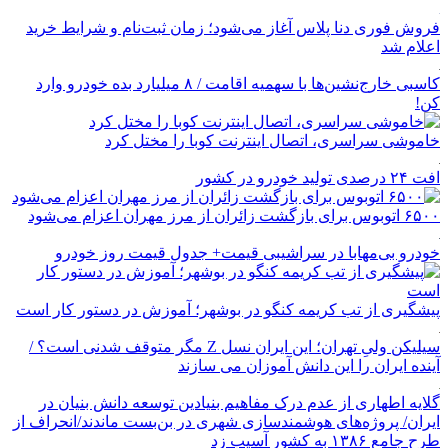
فروش فوری دنا پلاس آغاز می‌شود؛ زمان ثبت‌نام و شرایط خرید
اعلام شد
کاسبی خارج‌نشین‌ها با سهمیه اقامت / ۸ میلیارد بده خودرو وارد
کن!
خاموشی سراسری، اتصال اینترنت کوبا را مختل کرد
افت ۲۴ درصدی تولید خودرو در کشور
۶۵۰۰ اتوبوس برای بازگشت زائران از مرز مهران اعزام می‌شود
خودرو بی‌مهابا در سراشیبی قیمت+ جدول قیمت روز خودرو
پیشگیری از تب کریمه کنگو در بوشهر؛ آموزش در دستور کار است
سیلیکن ولیِ تهران؛ این ایران نسل Z مگر متوقف شدنی است؟ /
آینده ایران را این دانش آموزان می سازند
گلایه اطهاری از عدم درک مفاهیم بنیادین توسعه دانش بنیان در
ایران/ پروژه‌های هوشمندسازی شهری در بن‌بست ماندند/انحراف از
طرح جامع ۱۳۸۶ به کشور آسیب زد