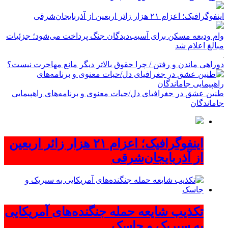
اینفوگرافیک؛ اعزام ۲۱ هزار زائر اربعین از آذربایجان‌شرقی
وام ودیعه مسکن برای آسیب‌دیدگان جنگ پرداخت می‌شود؛ جزئیات
مبالغ اعلام شد
دوراهی ماندن و رفتن / چرا حقوق بالاتر دیگر مانع مهاجرت نیست؟
طنین عشق در جغرافیای دل/حیات معنوی و برنامه‌های راهپیمایی
جاماندگان
اینفوگرافیک؛ اعزام ۲۱ هزار زائر اربعین
از آذربایجان‌شرقی
تکذیب شایعه حمله جنگنده‌های آمریکایی
به سیریک و جاسک