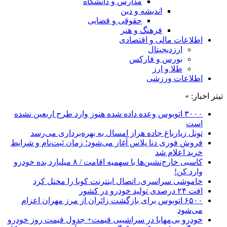
مدارس و دانشگاه
اندیشه و دین
حقوقی و قضایی
فرهنگ و هنر
اطلاعات مالی و اقتصادی
ارزدیجیتال
بورس و فارکس
طلا و ارز
اطلاعات ورزشی
تیتر اخبار: »
۳۰۰۰ اتوبوس وعده داده شده هنوز وارد طرح اربعین نشده
است
تونل زیارباغ جاده هراز امسال به بهره‌برداری می‌رسد
فروش فوری دنا پلاس آغاز می‌شود؛ زمان ثبت‌نام و شرایط
خرید اعلام شد
کاسبی خارج‌نشین‌ها با سهمیه اقامت / ۸ میلیارد بده خودرو
وارد کن!
خاموشی سراسری، اتصال اینترنت کوبا را مختل کرد
افت ۲۴ درصدی تولید خودرو در کشور
۶۵۰۰ اتوبوس برای بازگشت زائران از مرز مهران اعزام
می‌شود
خودرو بی‌مهابا در سراشیبی قیمت+ جدول قیمت روز خودرو