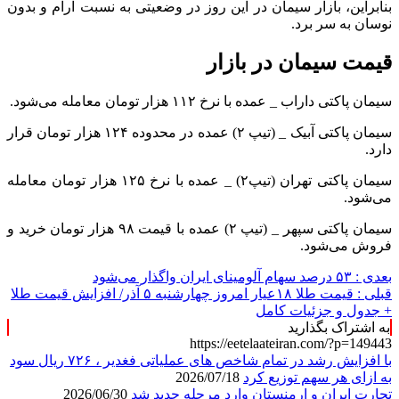
بنابراین، بازار سیمان در این روز در وضعیتی به نسبت آرام و بدون
نوسان به سر برد.
قیمت سیمان در بازار
سیمان پاکتی داراب _ عمده با نرخ ۱۱۲ هزار تومان معامله می‌شود.
سیمان پاکتی آبیک _ (تیپ ۲) عمده در محدوده ۱۲۴ هزار تومان قرار
دارد.
سیمان پاکتی تهران (تیپ۲) _ عمده با نرخ ۱۲۵ هزار تومان معامله
می‌شود.
سیمان پاکتی سپهر _ (تیپ ۲) عمده با قیمت ۹۸ هزار تومان خرید و
فروش می‌شود.
بعدی :
۵۳ درصد سهام آلومینای ایران واگذار می‌شود
قبلی :
قیمت طلا ۱۸عیار امروز چهارشنبه ۵ آذر/ افزایش قیمت طلا
+ جدول و جزئیات کامل
به اشتراک بگذارید
https://eetelaateiran.com/?p=149443
با افزایش رشد در تمام شاخص های عملیاتی ‌فغدیر ، ۷۲۶ ریال سود
به ازای هر سهم توزیع کرد
2026/07/18
تجارت ایران و ارمنستان وارد مرحله جدید شد
2026/06/30