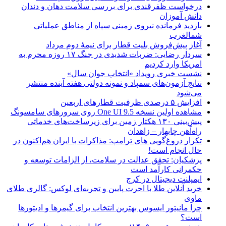
درخواست ظفرقندی برای بررسی سلامت دهان و دندان
دانش آموزان
بازدید فرمانده نیروی زمینی سپاه از مناطق عملیاتی
شمالغرب
آغاز پیش‌فروش بلیت قطار برای نیمۀ دوم مرداد
سردار رضایی: ضربات شدیدی در جنگ ۱۷ روزه محرم به
امریکا وارد کردیم
نشست خبری رویداد «انتخاب جوان سال»
نتایج آزمون‌های سمپاد و نمونه دولتی هفته آینده منتشر
می‌شود
افزایش ۵ درصدی ظرفیت قطارهای اربعین
مشاهده اولین نسخه One UI 9.5 روی سرورهای سامسونگ
پیش‌بینی ۱۳۰ هکتار زمین برای زیرساخت‌های خدماتی
راه‌آهن چابهار – زاهدان
تکرار دروغ‌گویی های ترامپ: مذاکرات با ایران هم‌اکنون در
حال انجام است!
پزشکیان: تحقق عدالت در سلامت، از الزامات توسعه و
حکمرانی کارآمد است
ایمپلنت دیجیتال در کرج
خرید آنلاین طلا با اجرت پایین و تجربه‌ای لوکس: گالری طلای
ماوی
چرا مانیتور ایسوس بهترین انتخاب برای گیمرها و ادیتورها
است؟