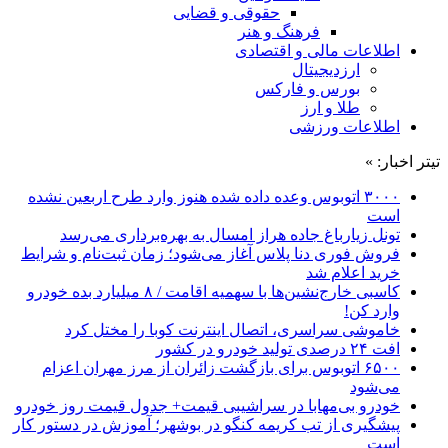
حقوقی و قضایی
فرهنگ و هنر
اطلاعات مالی و اقتصادی
ارزدیجیتال
بورس و فارکس
طلا و ارز
اطلاعات ورزشی
تیتر اخبار: »
۳۰۰۰ اتوبوس وعده داده شده هنوز وارد طرح اربعین نشده
است
تونل زیارباغ جاده هراز امسال به بهره‌برداری می‌رسد
فروش فوری دنا پلاس آغاز می‌شود؛ زمان ثبت‌نام و شرایط
خرید اعلام شد
کاسبی خارج‌نشین‌ها با سهمیه اقامت / ۸ میلیارد بده خودرو
وارد کن!
خاموشی سراسری، اتصال اینترنت کوبا را مختل کرد
افت ۲۴ درصدی تولید خودرو در کشور
۶۵۰۰ اتوبوس برای بازگشت زائران از مرز مهران اعزام
می‌شود
خودرو بی‌مهابا در سراشیبی قیمت+ جدول قیمت روز خودرو
پیشگیری از تب کریمه کنگو در بوشهر؛ آموزش در دستور کار
است