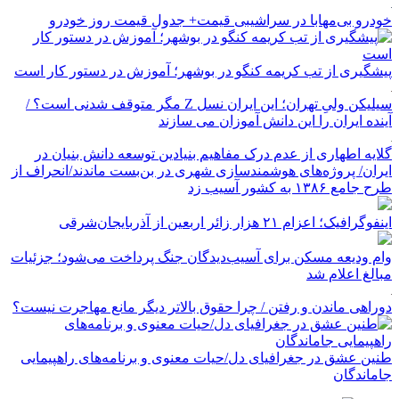
خودرو بی‌مهابا در سراشیبی قیمت+ جدول قیمت روز خودرو
پیشگیری از تب کریمه کنگو در بوشهر؛ آموزش در دستور کار است
سیلیکن ولیِ تهران؛ این ایران نسل Z مگر متوقف شدنی است؟ /
آینده ایران را این دانش آموزان می سازند
گلایه اطهاری از عدم درک مفاهیم بنیادین توسعه دانش بنیان در
ایران/ پروژه‌های هوشمندسازی شهری در بن‌بست ماندند/انحراف از
طرح جامع ۱۳۸۶ به کشور آسیب زد
اینفوگرافیک؛ اعزام ۲۱ هزار زائر اربعین از آذربایجان‌شرقی
وام ودیعه مسکن برای آسیب‌دیدگان جنگ پرداخت می‌شود؛ جزئیات
مبالغ اعلام شد
دوراهی ماندن و رفتن / چرا حقوق بالاتر دیگر مانع مهاجرت نیست؟
طنین عشق در جغرافیای دل/حیات معنوی و برنامه‌های راهپیمایی
جاماندگان