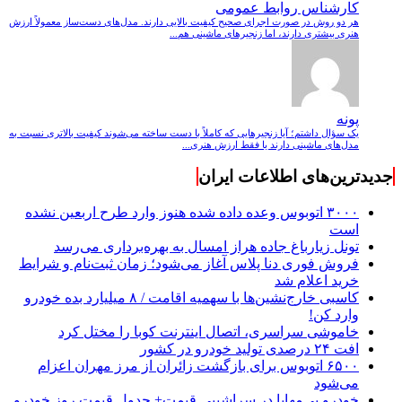
کارشناس روابط عمومی
هر دو روش در صورت اجرای صحیح کیفیت بالایی دارند. مدل‌های دست‌ساز معمولاً ارزش
هنری بیشتری دارند، اما زنجیرهای ماشینی هم...
پونه
یک سؤال داشتم؛ آیا زنجیرهایی که کاملاً با دست ساخته می‌شوند کیفیت بالاتری نسبت به
مدل‌های ماشینی دارند یا فقط ارزش هنری...
جدیدترین‌های اطلاعات ایران
۳۰۰۰ اتوبوس وعده داده شده هنوز وارد طرح اربعین نشده
است
تونل زیارباغ جاده هراز امسال به بهره‌برداری می‌رسد
فروش فوری دنا پلاس آغاز می‌شود؛ زمان ثبت‌نام و شرایط
خرید اعلام شد
کاسبی خارج‌نشین‌ها با سهمیه اقامت / ۸ میلیارد بده خودرو
وارد کن!
خاموشی سراسری، اتصال اینترنت کوبا را مختل کرد
افت ۲۴ درصدی تولید خودرو در کشور
۶۵۰۰ اتوبوس برای بازگشت زائران از مرز مهران اعزام
می‌شود
خودرو بی‌مهابا در سراشیبی قیمت+ جدول قیمت روز خودرو