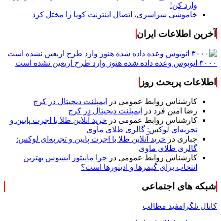
وارد کن!
خاموشی سراسری، اتصال اینترنت کوبا را مختل کرد
آخرین اطلاعات ایران
۳۰۰۰ اتوبوس وعده داده شده هنوز وارد طرح اربعین نشده است
اطلاعات پربحث روز
کارشناس روابط عمومی
در
ایمپلنت دیجیتال در کرج
رضا امین فرد
در
ایمپلنت دیجیتال در کرج
کارشناس روابط عمومی
در
خرید آنلاین طلا با اجرت پایین و
تجربه‌ای لوکس: گالری طلای ماوی
جباری
در
خرید آنلاین طلا با اجرت پایین و تجربه‌ای لوکس:
گالری طلای ماوی
کارشناس روابط عمومی
در
چرا مانیتور ایسوس بهترین
انتخاب برای گیمرها و ادیتورها است؟
شبکه های اجتماعی
کانال تلگرام
فید مطالب