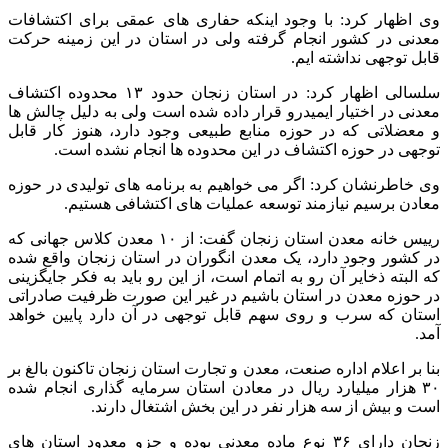
وی اظهار کرد: با وجود اینکه حفاری های عمقی برای اکتشافات
معدنی در کشور انجام گرفته ولی در استان در این زمینه حرکت
قابل توجهی نداشته ایم.
سلسالی اظهار کرد: در استان زنجان حدود ۱۳ محدوده اکتشاف
معدنی در اختیار ایمیدرو قرار داده شده است ولی به دلیل چالش ها
و معضلاتی که در حوزه منابع طبیعی وجود دارد، هنوز کار قابل
توجهی در حوزه اکتشاف در این محدوده ها انجام نشده است.
وی خاطرنشان کرد: اگر می خواهیم به برنامه های تولیدی در حوزه
معادن برسیم نیازمند توسعه عملیات های اکتشافی هستیم.
رییس خانه معدن استان زنجان گفت: از ۱۰ معدن کلاس جهانی که
در کشور وجود دارد، یک معدن انگوران در استان زنجان واقع شده
که البته ذخایر آن رو به اتمام است، از این رو باید به فکر جایگزینی
در حوزه معدن در استان باشیم در غیر این صورت ظرفیت صادراتی
استان که سرب و روی سهم قابل توجهی در آن دارد پایین خواهد
آمد.
بنا بر اعلام اداره صنعت، معدن و تجارت استان زنجان تاکنون بالغ بر
۳۰ هزار میلیارد ریال در معادن استان سرمایه گذاری انجام شده
است و بیش از سه هزار نفر در این بخش اشتغال دارند.
زنجان دارای ۳۶ نوع ماده معدنی بوده و جزو معدود استان های