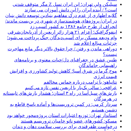
سیلیکن ولیِ تهران؛ این ایران نسل Z مگر متوقف شدنی
است؟ / آینده ایران را این دانش آموزان می سازند
گلایه اطهاری از عدم درک مفاهیم بنیادین توسعه دانش بنیان
در ایران/ پروژه‌های هوشمندسازی شهری در بن‌بست ماندند/
انحراف از طرح جامع ۱۳۸۶ به کشور آسیب زد
اینفوگرافیک؛ اعزام ۲۱ هزار زائر اربعین از آذربایجان‌شرقی
وام ودیعه مسکن برای آسیب‌دیدگان جنگ پرداخت می‌شود؛
جزئیات مبالغ اعلام شد
دوراهی ماندن و رفتن / چرا حقوق بالاتر دیگر مانع مهاجرت
نیست؟
طنین عشق در جغرافیای دل/حیات معنوی و برنامه‌های
راهپیمایی جاماندگان
موج گرما در شرق آسیا؛ کاهش تولید کشاورزی و افزایش
قیمت انرژی
نتانیاهو: با ترامپ درباره حماس مخالفم
عراقچی: سالی یک‌بار با اربعین نفس تازه می‌کنیم
بارش‌های سیل‌آسا در راه ۳ استان؛ هشدار بارش‌های تابستانه
در هرمزگان
سردار کرمی: در کمین تروریست‌ها و آماده پاسخ قاطع به
دشمن هستیم
استاندار تهران: توزیع اعتبارات استان پروژه‌محور خواهد بود
مسکو: کشورهای عضو ناتو حامیان تروریسم هستند
درخواست ظفرقندی برای بررسی سلامت دهان و دندان