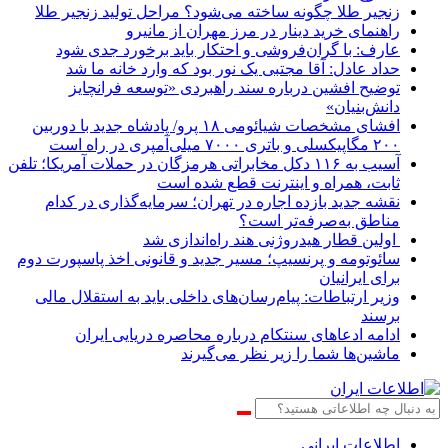
زنجیر طلا چگونه ساخته می‌شود؟ مراحل تولید زنجیر طلا
راهنمای خرید دینار در مرز مهران از مانیرو
عارف: با گران‌فروشی و احتکار باید برخورد جدی شود
حداد عادل: آقا مجتبی یک نور بود که وارد خانه ما شد
توضیح افشین درباره سند راهبردی «توسعه فرانچایز
دانش‌بنیان»
افشای مشخصات شیائومی ۱۸ پرو/ پادشاه جدید با دوربین
۲۰۰ مگاپیکسلی و باتری ۷۰۰۰ میلی‌آمپری در راه است
آسیب به ۱۱۶ دکل مخابراتی هرمزگان در حملات آمریکا؛ تلفن
ثابت، همراه و اینترنت ‌قطع شده است
نقشه جدید بازده اجاره در تهران؛ سرمایه‌گذاری در کدام
مناطق به‌صرفه‌تر است؟
اولین قطار هیدروژنی هند راه‌اندازی شد
سائوتومه و پرنسیپ؛ مسیر جدید و قانونی اخذ پاسپورت دوم
برای ایرانیان
وزیر ارتباطات: پیام‌رسان‌های داخلی باید به استقلال مالی
برسند
ادامه ادعاهای سنتکام درباره محاصره دریایی ایران
ماشین‌ها شما را زیر نظر می‌گیرند
اطلاعات‌ ‎ایرانی