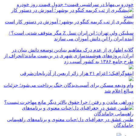
خودرو بی‌مهابا در سراشیبی قیمت+ جدول قیمت روز خودرو
پیشگیری از تب کریمه کنگو در بوشهر؛ آموزش در دستور کار است
سیلیکن ولیِ تهران؛ این ایران نسل Z مگر متوقف شدنی است؟ /
آینده ایران را این دانش آموزان می سازند
گلایه اطهاری از عدم درک مفاهیم بنیادین توسعه دانش بنیان در
ایران/ پروژه‌های هوشمندسازی شهری در بن‌بست ماندند/انحراف از
طرح جامع ۱۳۸۶ به کشور آسیب زد
اینفوگرافیک؛ اعزام ۲۱ هزار زائر اربعین از آذربایجان‌شرقی
وام ودیعه مسکن برای آسیب‌دیدگان جنگ پرداخت می‌شود؛ جزئیات
مبالغ اعلام شد
دوراهی ماندن و رفتن / چرا حقوق بالاتر دیگر مانع مهاجرت نیست؟
طنین عشق در جغرافیای دل/حیات معنوی و برنامه‌های راهپیمایی
جاماندگان