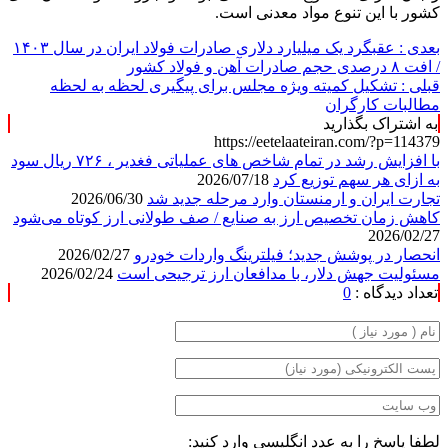
کشور با این تنوع مواد معدنی است.
بعدی :
عقبگرد یک میلیارد دلاری صادرات فولاد ایران در سال ۱۴۰۳
/ افت ۸ درصدی حجم صادرات آهن و فولاد کشور
قبلی :
تشکیل کمیته ویژه مجلس برای پیگیری لحظه‌ به‌ لحظه
مطالبات کارگران
به اشتراک بگذارید
https://eetelaateiran.com/?p=114379
با افزایش رشد در تمام شاخص های عملیاتی ‌فغدیر ، ۷۲۶ ریال سود
به ازای هر سهم توزیع کرد
2026/07/18
تجارت ایران و ارمنستان وارد مرحله جدید شد
2026/06/30
کاهش زمان تخصیص ارز به صنایع / صف طولانی ارز کوتاه می‌شود
2026/02/27
انحصار در پوشش جدید؛ فیلترینگ واردات خودرو
2026/02/27
مسئولیت جهش دلار، با مدافعان ارز ترجیحی است
2026/02/24
تعداد دیدگاه :
0
لطفا پاسخ را به عدد انگلیسی وارد کنید: