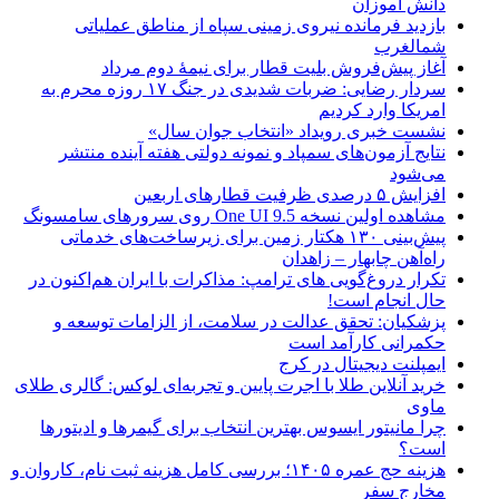
دانش آموزان
بازدید فرمانده نیروی زمینی سپاه از مناطق عملیاتی
شمالغرب
آغاز پیش‌فروش بلیت قطار برای نیمۀ دوم مرداد
سردار رضایی: ضربات شدیدی در جنگ ۱۷ روزه محرم به
امریکا وارد کردیم
نشست خبری رویداد «انتخاب جوان سال»
نتایج آزمون‌های سمپاد و نمونه دولتی هفته آینده منتشر
می‌شود
افزایش ۵ درصدی ظرفیت قطارهای اربعین
مشاهده اولین نسخه One UI 9.5 روی سرورهای سامسونگ
پیش‌بینی ۱۳۰ هکتار زمین برای زیرساخت‌های خدماتی
راه‌آهن چابهار – زاهدان
تکرار دروغ‌گویی های ترامپ: مذاکرات با ایران هم‌اکنون در
حال انجام است!
پزشکیان: تحقق عدالت در سلامت، از الزامات توسعه و
حکمرانی کارآمد است
ایمپلنت دیجیتال در کرج
خرید آنلاین طلا با اجرت پایین و تجربه‌ای لوکس: گالری طلای
ماوی
چرا مانیتور ایسوس بهترین انتخاب برای گیمرها و ادیتورها
است؟
هزینه حج عمره ۱۴۰۵؛ بررسی کامل هزینه ثبت نام، کاروان و
مخارج سفر