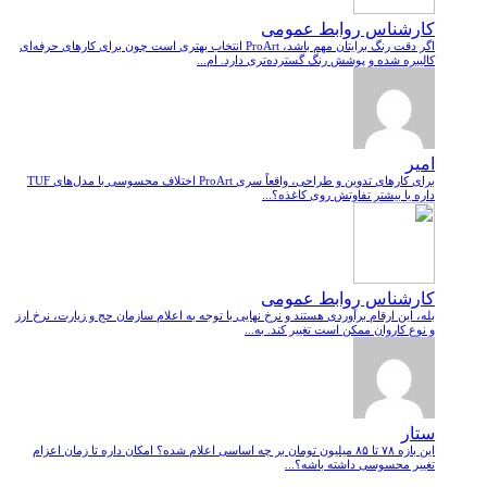
کارشناس روابط عمومی
اگر دقت رنگ برایتان مهم باشد، ProArt انتخاب بهتری است چون برای کارهای حرفه‌ای
کالیبره شده و پوشش رنگ گسترده‌تری دارد. ام...
امیر
برای کارهای تدوین و طراحی، واقعاً سری ProArt اختلاف محسوسی با مدل‌های TUF
داره یا بیشتر تفاوتش روی کاغذه؟...
کارشناس روابط عمومی
بله، این ارقام برآوردی هستند و نرخ نهایی با توجه به اعلام سازمان حج و زیارت، نرخ ارز
و نوع کاروان ممکن است تغییر کند. به...
ستار
این بازه ۷۸ تا ۸۵ میلیون تومان بر چه اساسی اعلام شده؟ امکان داره تا زمان اعزام
تغییر محسوسی داشته باشه؟...