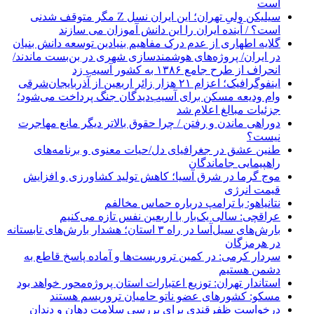
است
سیلیکن ولیِ تهران؛ این ایران نسل Z مگر متوقف شدنی
است؟ / آینده ایران را این دانش آموزان می سازند
گلایه اطهاری از عدم درک مفاهیم بنیادین توسعه دانش بنیان
در ایران/ پروژه‌های هوشمندسازی شهری در بن‌بست ماندند/
انحراف از طرح جامع ۱۳۸۶ به کشور آسیب زد
اینفوگرافیک؛ اعزام ۲۱ هزار زائر اربعین از آذربایجان‌شرقی
وام ودیعه مسکن برای آسیب‌دیدگان جنگ پرداخت می‌شود؛
جزئیات مبالغ اعلام شد
دوراهی ماندن و رفتن / چرا حقوق بالاتر دیگر مانع مهاجرت
نیست؟
طنین عشق در جغرافیای دل/حیات معنوی و برنامه‌های
راهپیمایی جاماندگان
موج گرما در شرق آسیا؛ کاهش تولید کشاورزی و افزایش
قیمت انرژی
نتانیاهو: با ترامپ درباره حماس مخالفم
عراقچی: سالی یک‌بار با اربعین نفس تازه می‌کنیم
بارش‌های سیل‌آسا در راه ۳ استان؛ هشدار بارش‌های تابستانه
در هرمزگان
سردار کرمی: در کمین تروریست‌ها و آماده پاسخ قاطع به
دشمن هستیم
استاندار تهران: توزیع اعتبارات استان پروژه‌محور خواهد بود
مسکو: کشورهای عضو ناتو حامیان تروریسم هستند
درخواست ظفرقندی برای بررسی سلامت دهان و دندان