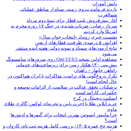
دانش آموزان
بازدید فرمانده نیروی زمینی سپاه از مناطق عملیاتی
شمالغرب
آغاز پیش‌فروش بلیت قطار برای نیمۀ دوم مرداد
سردار رضایی: ضربات شدیدی در جنگ ۱۷ روزه محرم به
امریکا وارد کردیم
نشست خبری رویداد «انتخاب جوان سال»
افزایش ۵ درصدی ظرفیت قطارهای اربعین
نتایج آزمون‌های سمپاد و نمونه دولتی هفته آینده منتشر
می‌شود
مشاهده اولین نسخه One UI 9.5 روی سرورهای سامسونگ
پیش‌بینی ۱۳۰ هکتار زمین برای زیرساخت‌های خدماتی
راه‌آهن چابهار – زاهدان
تکرار دروغ‌گویی های ترامپ: مذاکرات با ایران هم‌اکنون در
حال انجام است!
پزشکیان: تحقق عدالت در سلامت، از الزامات توسعه و
حکمرانی کارآمد است
ایمپلنت دیجیتال در کرج
خرید آنلاین طلا با اجرت پایین و تجربه‌ای لوکس: گالری طلای
ماوی
چرا مانیتور ایسوس بهترین انتخاب برای گیمرها و ادیتورها
است؟
هزینه حج عمره ۱۴۰۵؛ بررسی کامل هزینه ثبت نام، کاروان و