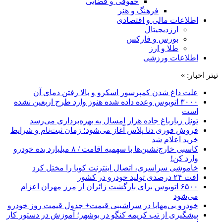
حقوقی و قضایی
فرهنگ و هنر
اطلاعات مالی و اقتصادی
ارزدیجیتال
بورس و فارکس
طلا و ارز
اطلاعات ورزشی
تیتر اخبار: »
علت داغ شدن کمپرسور اسکرو و بالا رفتن دمای آن
۳۰۰۰ اتوبوس وعده داده شده هنوز وارد طرح اربعین نشده
است
تونل زیارباغ جاده هراز امسال به بهره‌برداری می‌رسد
فروش فوری دنا پلاس آغاز می‌شود؛ زمان ثبت‌نام و شرایط
خرید اعلام شد
کاسبی خارج‌نشین‌ها با سهمیه اقامت / ۸ میلیارد بده خودرو
وارد کن!
خاموشی سراسری، اتصال اینترنت کوبا را مختل کرد
افت ۲۴ درصدی تولید خودرو در کشور
۶۵۰۰ اتوبوس برای بازگشت زائران از مرز مهران اعزام
می‌شود
خودرو بی‌مهابا در سراشیبی قیمت+ جدول قیمت روز خودرو
پیشگیری از تب کریمه کنگو در بوشهر؛ آموزش در دستور کار