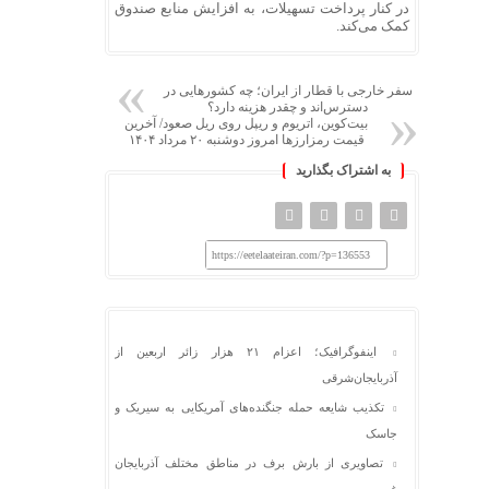
در کنار پرداخت تسهیلات، به افزایش منابع صندوق
کمک می‌کند.
سفر خارجی با قطار از ایران؛ چه کشورهایی در
دسترس‌اند و چقدر هزینه دارد؟
بیت‌کوین، اتریوم و ریپل روی ریل صعود/ آخرین
قیمت رمزارزها امروز دوشنبه ۲۰ مرداد ۱۴۰۴
به اشتراک بگذارید
https://eetelaateiran.com/?p=136553
اینفوگرافیک؛ اعزام ۲۱ هزار زائر اربعین از
آذربایجان‌شرقی
تکذیب شایعه حمله جنگنده‌های آمریکایی به سیریک و
جاسک
تصاویری از بارش برف در مناطق مختلف آذربایجان
غربی