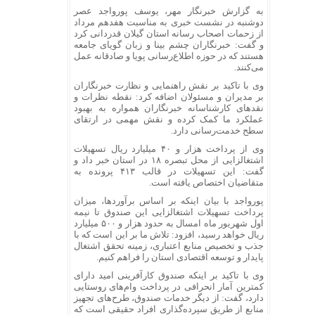
به گزارش خبرنگار مهر، یوسف
پورواجد
عصر
دوشنبه در نشست خبری به مناسبت هفدهم مرداد
از زحمات اصحاب رسانه استان گیلان قدردانی کرد
و گفت: خبرنگاران چشم بینا و زبان گویای جامعه
هستند که در حوزه اطلاع‌رسانی پویا و صادقانه عمل
می‌کنند.
وی با تاکید بر نقش راهنمایی و نظارت خبرنگاران
بر مدیران و مسئولان اضافه کرد: نقطه نظرات و
نقدهای کارشناسانه خبرنگاران همواره به بهبود
عملکرد ما کمک کرده و نقش مهمی در ارتقای
سطح خدمت‌رسانی دارد.
وی از پرداخت هزار و ۴۰ میلیارد ریال تسهیلات
اشتغالزایی از محل تبصره ۱۸ در استان خبر داد و
گفت: این تسهیلات در قالب ۴۱۳ پرونده به
متقاضیان اختصاص یافته است.
پورواجد
با بیان اینکه بر اساس برآوردها، میزان
پرداخت تسهیلات اشتغالزایی این صندوق تا نیمه
اول شهریور ماه امسال به حدود هزار و ۵۰۰ میلیارد
ریال خواهد رسید، افزود: تلاش ما بر این است که با
جذب و تخصیص منابع اعتباری، زمینه تحقق اشتغال
پایدار و توسعه اقتصادی استان را فراهم کنیم.
وی با تاکید بر اینکه صندوق کارآفرینی امید دارای
کمترین آمار انحرافی در پرداخت وام‌های روستایی
دارد، گفت: از دیگر خدمات صندوق، طرح‌های تجهیز
منابع از طریق سپرده‌گذاری افراد حقیقی است که