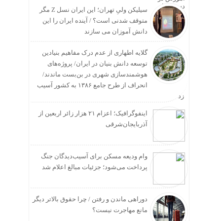
سیلیکن ولیِ تهران؛ این ایران نسل Z مگر
متوقف شدنی است؟ / آینده ایران را این
دانش آموزان می سازند
گلایه اطهاری از عدم درک مفاهیم بنیادین
توسعه دانش بنیان در ایران/ پروژه‌های
هوشمندسازی شهری در بن‌بست ماندند/
انحراف از طرح جامع ۱۳۸۶ به کشور آسیب
زد
اینفوگرافیک؛ اعزام ۲۱ هزار زائر اربعین از
آذربایجان‌شرقی
وام ودیعه مسکن برای آسیب‌دیدگان جنگ
پرداخت می‌شود؛ جزئیات مبالغ اعلام شد
دوراهی ماندن و رفتن / چرا حقوق بالاتر دیگر
مانع مهاجرت نیست؟