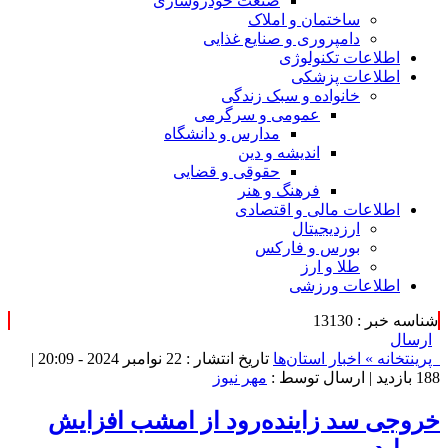
صنعت خودروسازی
ساختمان و املاک
دامپروری و صنایع غذایی
اطلاعات تکنولوژی
اطلاعات پزشکی
خانواده و سبک زندگی
عمومی و سرگرمی
مدارس و دانشگاه
اندیشه و دین
حقوقی و قضایی
فرهنگ و هنر
اطلاعات مالی و اقتصادی
ارزدیجیتال
بورس و فارکس
طلا و ارز
اطلاعات ورزشی
شناسه خبر : 13130
ارسال
پرینت
خانه »
اخبار استان‌ها
تاریخ انتشار : 22 نوامبر 2024 - 20:09 |
188 بازدید
| ارسال توسط :
مهر نیوز
خروجی سد زاینده‌رود از امشب افزایش