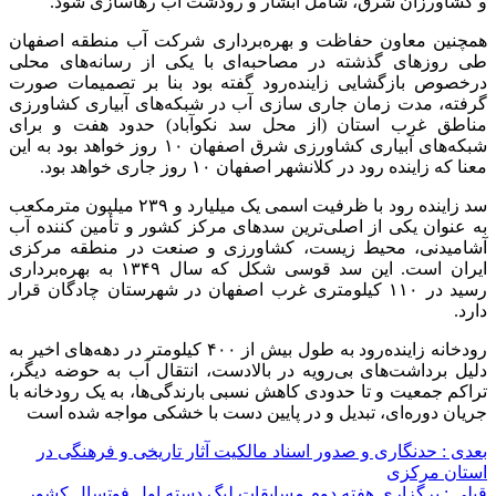
و کشاورزان شرق، شامل آبشار و
رودشت
آب رهاسازی شود.
همچنین معاون حفاظت و بهره‌برداری شرکت آب منطقه اصفهان
طی روزهای گذشته در مصاحبه‌ای با یکی از رسانه‌های محلی
درخصوص
بازگشایی زاینده‌رود گفته بود بنا بر تصمیمات صورت
گرفته، مدت زمان جاری سازی آب در شبکه‌های آبیاری کشاورزی
مناطق غرب استان (از محل سد
نکوآباد
) حدود هفت و برای
شبکه‌های آبیاری کشاورزی شرق اصفهان ۱۰ روز خواهد بود به این
معنا که زاینده رود در
کلانشهر
اصفهان ١٠ روز جاری خواهد بود.
سد زاینده رود با ظرفیت اسمی یک میلیارد و ۲۳۹ میلیون مترمکعب
به عنوان یکی از اصلی‌ترین سدهای مرکز کشور و تأمین کننده آب
آشامیدنی، محیط زیست، کشاورزی و صنعت در منطقه مرکزی
ایران است. این سد
قوسی
شکل که سال ۱۳۴۹ به بهره‌برداری
رسید در ۱۱۰ کیلومتری غرب اصفهان در شهرستان چادگان قرار
دارد.
رودخانه زاینده‌رود به طول بیش از ۴۰۰ کیلومتر در دهه‌های اخیر به
دلیل برداشت‌های بی‌رویه در بالادست، انتقال آب به حوضه دیگر،
تراکم جمعیت و تا حدودی کاهش نسبی بارندگی‌ها، به یک رودخانه با
جریان دوره‌ای، تبدیل و در پایین دست با خشکی مواجه شده است
بعدی :
حدنگاری و صدور اسناد مالکیت آثار تاریخی و فرهنگی در
استان مرکزی
قبلی :
برگزاری هفته دوم مسابقات لیگ دسته اول فوتسال کشور