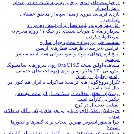
درخواست ظفرقندی برای بررسی سلامت دهان و دندان
دانش آموزان
بازدید فرمانده نیروی زمینی سپاه از مناطق عملیاتی
شمالغرب
آغاز پیش‌فروش بلیت قطار برای نیمۀ دوم مرداد
سردار رضایی: ضربات شدیدی در جنگ ۱۷ روزه محرم به
امریکا وارد کردیم
نشست خبری رویداد «انتخاب جوان سال»
افزایش ۵ درصدی ظرفیت قطارهای اربعین
نتایج آزمون‌های سمپاد و نمونه دولتی هفته آینده منتشر
می‌شود
مشاهده اولین نسخه One UI 9.5 روی سرورهای سامسونگ
پیش‌بینی ۱۳۰ هکتار زمین برای زیرساخت‌های خدماتی
راه‌آهن چابهار – زاهدان
تکرار دروغ‌گویی های ترامپ: مذاکرات با ایران هم‌اکنون در
حال انجام است!
پزشکیان: تحقق عدالت در سلامت، از الزامات توسعه و
حکمرانی کارآمد است
ایمپلنت دیجیتال در کرج
خرید آنلاین طلا با اجرت پایین و تجربه‌ای لوکس: گالری طلای
ماوی
چرا مانیتور ایسوس بهترین انتخاب برای گیمرها و ادیتورها
است؟
هزینه حج عمره ۱۴۰۵؛ بررسی کامل هزینه ثبت نام، کاروان و