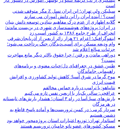
پیشگیری از تب کریمه کنگو در بوشهر؛ آموزش در دستور کار
است
سیلیکن ولیِ تهران؛ این ایران نسل Z مگر متوقف شدنی
است؟ / آینده ایران را این دانش آموزان می سازند
گلایه اطهاری از عدم درک مفاهیم بنیادین توسعه دانش بنیان
در ایران/ پروژه‌های هوشمندسازی شهری در بن‌بست ماندند/
انحراف از طرح جامع ۱۳۸۶ به کشور آسیب زد
اینفوگرافیک؛ اعزام ۲۱ هزار زائر اربعین از آذربایجان‌شرقی
وام ودیعه مسکن برای آسیب‌دیدگان جنگ پرداخت می‌شود؛
جزئیات مبالغ اعلام شد
دوراهی ماندن و رفتن / چرا حقوق بالاتر دیگر مانع مهاجرت
نیست؟
طنین عشق در جغرافیای دل/حیات معنوی و برنامه‌های
راهپیمایی جاماندگان
موج گرما در شرق آسیا؛ کاهش تولید کشاورزی و افزایش
قیمت انرژی
نتانیاهو: با ترامپ درباره حماس مخالفم
عراقچی: سالی یک‌بار با اربعین نفس تازه می‌کنیم
بارش‌های سیل‌آسا در راه ۳ استان؛ هشدار بارش‌های تابستانه
در هرمزگان
سردار کرمی: در کمین تروریست‌ها و آماده پاسخ قاطع به
دشمن هستیم
استاندار تهران: توزیع اعتبارات استان پروژه‌محور خواهد بود
مسکو: کشورهای عضو ناتو حامیان تروریسم هستند