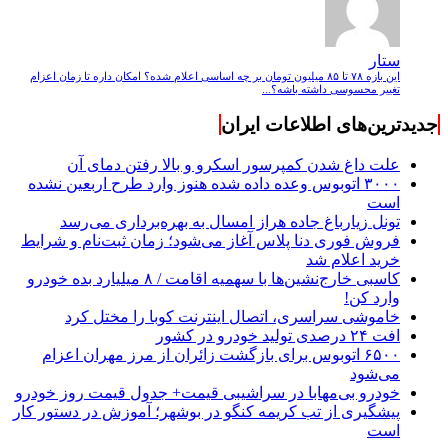
ستار
این بازه ۷۸ تا ۸۵ میلیون تومان بر چه اساسی اعلام شده؟ امکان داره تا زمان اعزام
تغییر محسوسی داشته باشه؟...
جدیدترین‌های اطلاعات ایران
علت داغ شدن کمپرسور اسکرو و بالا رفتن دمای آن
۳۰۰۰ اتوبوس وعده داده شده هنوز وارد طرح اربعین نشده
است
تونل زیارباغ جاده هراز امسال به بهره‌برداری می‌رسد
فروش فوری دنا پلاس آغاز می‌شود؛ زمان ثبت‌نام و شرایط
خرید اعلام شد
کاسبی خارج‌نشین‌ها با سهمیه اقامت / ۸ میلیارد بده خودرو
وارد کن!
خاموشی سراسری، اتصال اینترنت کوبا را مختل کرد
افت ۲۴ درصدی تولید خودرو در کشور
۶۵۰۰ اتوبوس برای بازگشت زائران از مرز مهران اعزام
می‌شود
خودرو بی‌مهابا در سراشیبی قیمت+ جدول قیمت روز خودرو
پیشگیری از تب کریمه کنگو در بوشهر؛ آموزش در دستور کار
است