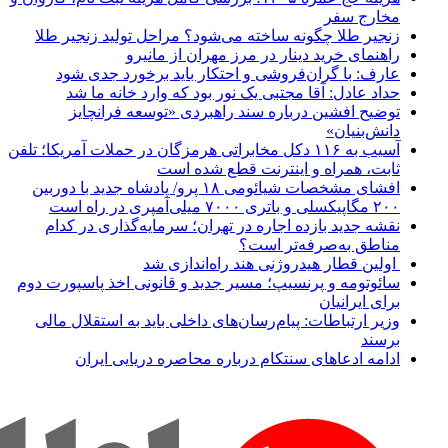
مخارج سفر
زنجیر طلا چگونه ساخته می‌شود؟ مراحل تولید زنجیر طلا
راهنمای خرید دینار در مرز مهران از مانیرو
عارف: با گران‌فروشی و احتکار باید برخورد جدی شود
حداد عادل: آقا مجتبی یک نور بود که وارد خانه ما شد
توضیح افشین درباره سند راهبردی «توسعه فرانچایز
دانش‌بنیان»
آسیب به ۱۱۶ دکل مخابراتی هرمزگان در حملات آمریکا؛ تلفن
ثابت، همراه و اینترنت ‌قطع شده است
افشای مشخصات شیائومی ۱۸ پرو/ پادشاه جدید با دوربین
۲۰۰ مگاپیکسلی و باتری ۷۰۰۰ میلی‌آمپری در راه است
نقشه جدید بازده اجاره در تهران؛ سرمایه‌گذاری در کدام
مناطق به‌صرفه‌تر است؟
اولین قطار هیدروژنی هند راه‌اندازی شد
سائوتومه و پرنسیپ؛ مسیر جدید و قانونی اخذ پاسپورت دوم
برای ایرانیان
وزیر ارتباطات: پیام‌رسان‌های داخلی باید به استقلال مالی
برسند
ادامه ادعاهای سنتکام درباره محاصره دریایی ایران