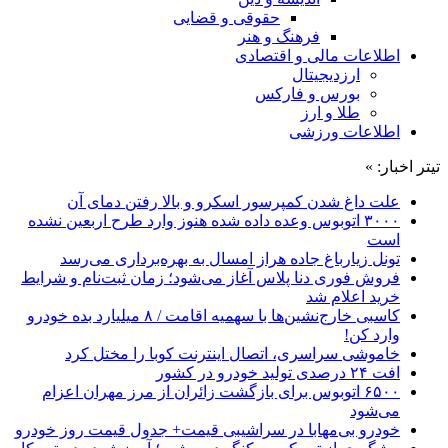
حقوقی و قضایی
فرهنگ و هنر
اطلاعات مالی و اقتصادی
ارزدیجیتال
بورس و فارکس
طلا و ارز
اطلاعات ورزشی
تیتر اخبار: »
علت داغ شدن کمپرسور اسکرو و بالا رفتن دمای آن
۳۰۰۰ اتوبوس وعده داده شده هنوز وارد طرح اربعین نشده
است
تونل زیارباغ جاده هراز امسال به بهره‌برداری می‌رسد
فروش فوری دنا پلاس آغاز می‌شود؛ زمان ثبت‌نام و شرایط
خرید اعلام شد
کاسبی خارج‌نشین‌ها با سهمیه اقامت / ۸ میلیارد بده خودرو
وارد کن!
خاموشی سراسری، اتصال اینترنت کوبا را مختل کرد
افت ۲۴ درصدی تولید خودرو در کشور
۶۵۰۰ اتوبوس برای بازگشت زائران از مرز مهران اعزام
می‌شود
خودرو بی‌مهابا در سراشیبی قیمت+ جدول قیمت روز خودرو