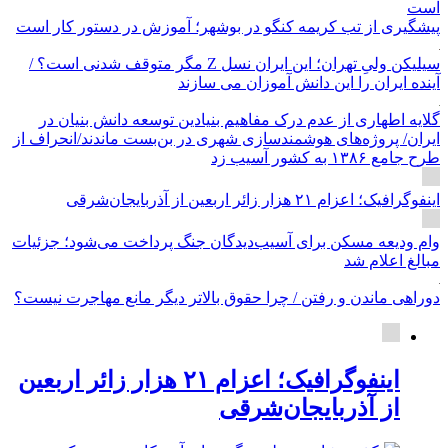
پیشگیری از تب کریمه کنگو در بوشهر؛ آموزش در دستور کار است
سیلیکن ولیِ تهران؛ این ایران نسل Z مگر متوقف شدنی است؟ /
آینده ایران را این دانش آموزان می سازند
گلایه اطهاری از عدم درک مفاهیم بنیادین توسعه دانش بنیان در
ایران/ پروژه‌های هوشمندسازی شهری در بن‌بست ماندند/انحراف از
طرح جامع ۱۳۸۶ به کشور آسیب زد
اینفوگرافیک؛ اعزام ۲۱ هزار زائر اربعین از آذربایجان‌شرقی
وام ودیعه مسکن برای آسیب‌دیدگان جنگ پرداخت می‌شود؛ جزئیات
مبالغ اعلام شد
دوراهی ماندن و رفتن / چرا حقوق بالاتر دیگر مانع مهاجرت نیست؟
اینفوگرافیک؛ اعزام ۲۱ هزار زائر اربعین
از آذربایجان‌شرقی