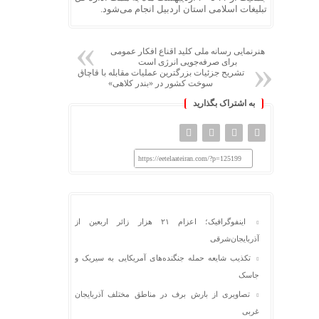
تبلیغات اسلامی استان اردبیل انجام می‌شود.
هنرنمایی رسانه ملی کلید اقناع افکار عمومی
برای صرفه‌جویی انرژی است
تشریح جزئیات بزرگترین عملیات مقابله با قاچاق
سوخت کشور در «بندر کلاهی»
به اشتراک بگذارید
https://eetelaateiran.com/?p=125199
اینفوگرافیک؛ اعزام ۲۱ هزار زائر اربعین از
آذربایجان‌شرقی
تکذیب شایعه حمله جنگنده‌های آمریکایی به سیریک و
جاسک
تصاویری از بارش برف در مناطق مختلف آذربایجان
غربی