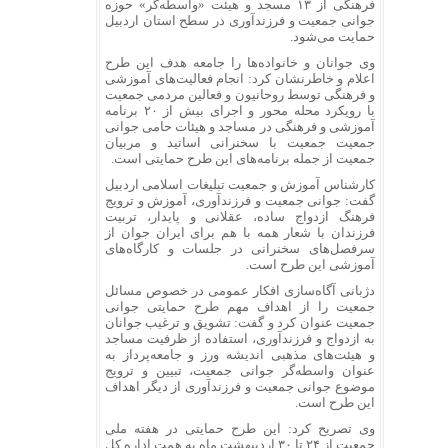
فرهنگی از ۱۳ مسجد و هیئت «واسطه‌گر» حوزه
جوانی جمعیت و
فرزندآوری
در سطح استان اردبیل
حمایت می‌شود.
وی جوانان و خانواده‌ها را جامعه هدف این طرح
اعلام و خاطرنشان کرد: انجام فعالیت‌های آموزشی
و فرهنگی توسط روحانیون و فعالین مردمی جمعیت
با رویکرد محله محور و اجرای بیش از ۲۰ برنامه
آموزشی و فرهنگی در مساجد و
هیئات
حامی جوانی
جمعیت جمعیت با سخنرانی اساتید و مربیان
جمعیت از جمله برنامه‌های این طرح حمایتی است.
کارشناس آموزش و جمعیت تبلیغات اسلامی اردبیل
گفت: جوانی جمعیت و
فرزندآوری
، آموزش و ترویج
فرهنگ ازدواج ساده، عقلانی و پایدار، تربیت
فرزندان با شعار همه با هم برای ایران جوان از
سرفصل‌های سخنرانی در جلسات و کارگاه‌های
آموزشی این طرح است.
دژبانی آگاه‌سازی افکار عمومی در خصوص مسائل
جمعیت را از اهداف مهم طرح حمایتی جوانی
جمعیت عنوان کرد و گفت: تشویق و ترغیب جوانان
به ازدواج و
فرزندآوری
، استفاده از ظرفیت مساجد
و هیئت‌های مذهبی اندیشه
ورز
و
جامعه‌پرداز
به
عنوان واسطه‌گر جوانی جمعیت، تبیین و ترویج
موضوع جوانی جمعیت و
فرزندآوری
از دیگر اهداف
این طرح است.
وی تصریح کرد: این طرح حمایتی در هفته ملی
جمعیت از ۲۴ تا ۳۰ اردیبهشت ماه به همت اداره کل