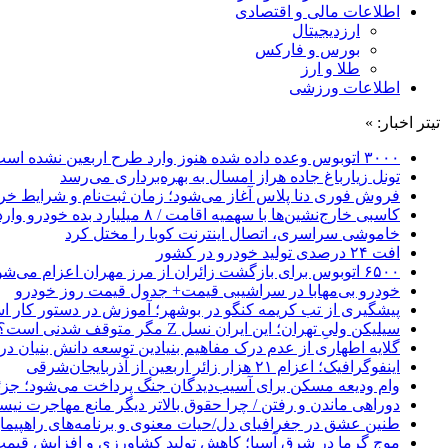
اطلاعات مالی و اقتصادی
ارزدیجیتال
بورس و فارکس
طلا و ارز
اطلاعات ورزشی
تیتر اخبار: »
۳۰۰۰ اتوبوس وعده داده شده هنوز وارد طرح اربعین نشده است
تونل زیارباغ جاده هراز امسال به بهره‌برداری می‌رسد
فروش فوری دنا پلاس آغاز می‌شود؛ زمان ثبت‌نام و شرایط خری
کاسبی خارج‌نشین‌ها با سهمیه اقامت / ۸ میلیارد بده خودرو وارد کن!
خاموشی سراسری، اتصال اینترنت کوبا را مختل کرد
افت ۲۴ درصدی تولید خودرو در کشور
۶۵۰۰ اتوبوس برای بازگشت زائران از مرز مهران اعزام می‌شود
خودرو بی‌مهابا در سراشیبی قیمت+ جدول قیمت روز خودرو
پیشگیری از تب کریمه کنگو در بوشهر؛ آموزش در دستور کار 
سیلیکن ولیِ تهران؛ این ایران نسل Z مگر متوقف شدنی است؟ / آینده ایران را این دانش آموزان می سازند
گلایه اطهاری از عدم درک مفاهیم بنیادین توسعه دانش بنیان در ایران/ 
اینفوگرافیک؛ اعزام ۲۱ هزار زائر اربعین از آذربایجان‌شرقی
وام ودیعه مسکن برای آسیب‌دیدگان جنگ پرداخت می‌شود؛ جزئی
دوراهی ماندن و رفتن / چرا حقوق بالاتر دیگر مانع مهاجرت نی
طنین عشق در جغرافیای دل/حیات معنوی و برنامه‌های راهپیمای
موج گرما در شرق آسیا؛ کاهش تولید کشاورزی و افزایش قیمت