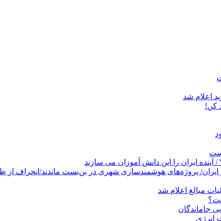
د اعلام شد
است
پروژه‌های هوشمندسازی شهری در بن‌بست ماندند/انحراف از طرح جامع ۱۳۸۶ به کشو
ات مبالغ اعلام شد
ست؟
ی جاماندگان
 انرژی