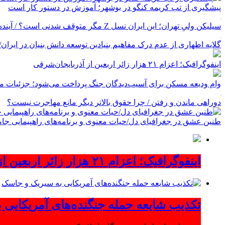
پیشگیری از تب کریمه کنگو در بوشهر؛ آموزش در دستور کار است
سیلیکن ولیِ تهران؛ این ایران نسل Z مگر متوقف شدنی است؟ / آینده ایران را این دانش آموزان می سازند
گلایه اطهاری از عدم درک مفاهیم بنیادین توسعه دانش بنیان در ایران/ پروژه‌
اینفوگرافیک؛ اعزام ۲۱ هزار زائر اربعین از آذربایجان‌شرقی
وام ودیعه مسکن برای آسیب‌دیدگان جنگ پرداخت می‌شود؛ جزئیات مب
دوراهی ماندن و رفتن / چرا حقوق بالاتر دیگر مانع مهاجرت نیست؟
طنین عشق در جغرافیای دل/حیات معنوی و برنامه‌های راهپیمایی جام
اینفوگرافیک؛ اعزام ۲۱ هزار زائر اربعین از آذربایجان‌شرقی
تکذیب شایعه حمله جنگنده‌های آمریکایی