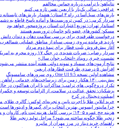
نتانیاهو: با ترامپ درباره حماس مخالفم
عراقچی: سالی یک‌بار با اربعین نفس تازه می‌کنیم
بارش‌های سیل‌آسا در راه ۳ استان؛ هشدار بارش‌های تابستانه در هرمزگان
سردار کرمی: در کمین تروریست‌ها و آماده پاسخ قاطع به دشم
استاندار تهران: توزیع اعتبارات استان پروژه‌محور خواهد بود
مسکو: کشورهای عضو ناتو حامیان تروریسم هستند
درخواست ظفرقندی برای بررسی سلامت دهان و دندان دانش آ
بازدید فرمانده نیروی زمینی سپاه از مناطق عملیاتی شمالغرب
آغاز پیش‌فروش بلیت قطار برای نیمۀ دوم مرداد
سردار رضایی: ضربات شدیدی در جنگ ۱۷ روزه محرم به امریکا وارد کردیم
نشست خبری رویداد «انتخاب جوان سال»
نتایج آزمون‌های سمپاد و نمونه دولتی هفته آینده منتشر می‌شود
افزایش ۵ درصدی ظرفیت قطارهای اربعین
مشاهده اولین نسخه One UI 9.5 روی سرورهای سامسونگ
پیش‌بینی ۱۳۰ هکتار زمین برای زیرساخت‌های خدماتی راه‌آهن چابهار – زاهدان
تکرار دروغ‌گویی های ترامپ: مذاکرات با ایران هم‌اکنون در حا
پزشکیان: تحقق عدالت در سلامت، از الزامات توسعه و حکمرا
ایمپلنت دیجیتال در کرج
خرید آنلاین طلا با اجرت پایین و تجربه‌ای لوکس: گالری طلای م
چرا مانیتور ایسوس بهترین انتخاب برای گیمرها و ادیتورها است
هزینه حج عمره ۱۴۰۵؛ بررسی کامل هزینه ثبت نام، کاروان و مخارج سفر
زنجیر طلا چگونه ساخته می‌شود؟ مراحل تولید زنجیر طلا
راهنمای خرید دینار در مرز مهران از مانیرو