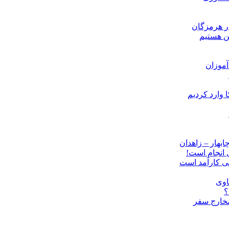
ن هستیم
موزان
ل انجام است!
نی کارآمد است
اوی
؟