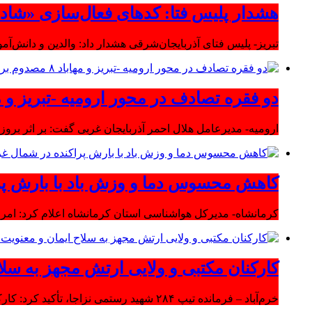
هشدار پلیس فتا: کدهای فعال‌سازی «شاد» ر
تبریز- پلیس فتای آذربایجان‌شرقی هشدار داد: والدین و دانش‌آ
دو فقره تصادف در محور ارومیه -تبریز و مهاباد ۸ مصدوم بر
ارومیه- مدیرعامل هلال احمر آذربایجان غربی گفت: بر اثر بروز دو سانحه 
کاهش محسوس دما و وزش باد با بارش پر
کرمانشاه- مدیرکل هواشناسی استان کرمانشاه اعلام کرد: امرو
کارکنان مکتبی و ولایی ارتش مجهز به سلا
خرم‌آباد – فرمانده تیپ ۲۸۴ شهید رستمی نزاجا، تأکید کرد: کارکنان مکتبی و ولایی ارتش مجهز به سلاح ایمان و معنویت هستند.