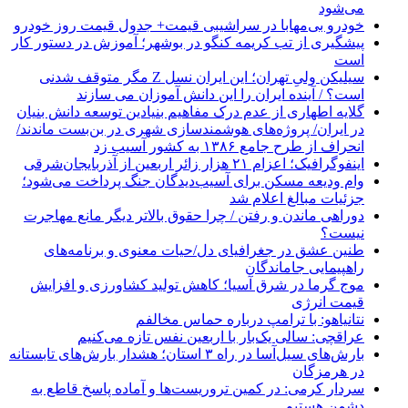
می‌شود
خودرو بی‌مهابا در سراشیبی قیمت+ جدول قیمت روز خودرو
پیشگیری از تب کریمه کنگو در بوشهر؛ آموزش در دستور کار
است
سیلیکن ولیِ تهران؛ این ایران نسل Z مگر متوقف شدنی
است؟ / آینده ایران را این دانش آموزان می سازند
گلایه اطهاری از عدم درک مفاهیم بنیادین توسعه دانش بنیان
در ایران/ پروژه‌های هوشمندسازی شهری در بن‌بست ماندند/
انحراف از طرح جامع ۱۳۸۶ به کشور آسیب زد
اینفوگرافیک؛ اعزام ۲۱ هزار زائر اربعین از آذربایجان‌شرقی
وام ودیعه مسکن برای آسیب‌دیدگان جنگ پرداخت می‌شود؛
جزئیات مبالغ اعلام شد
دوراهی ماندن و رفتن / چرا حقوق بالاتر دیگر مانع مهاجرت
نیست؟
طنین عشق در جغرافیای دل/حیات معنوی و برنامه‌های
راهپیمایی جاماندگان
موج گرما در شرق آسیا؛ کاهش تولید کشاورزی و افزایش
قیمت انرژی
نتانیاهو: با ترامپ درباره حماس مخالفم
عراقچی: سالی یک‌بار با اربعین نفس تازه می‌کنیم
بارش‌های سیل‌آسا در راه ۳ استان؛ هشدار بارش‌های تابستانه
در هرمزگان
سردار کرمی: در کمین تروریست‌ها و آماده پاسخ قاطع به
دشمن هستیم