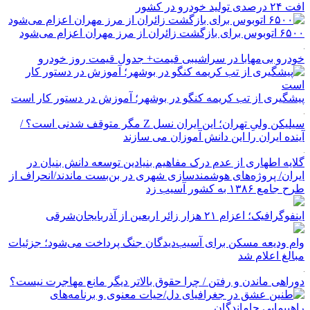
افت ۲۴ درصدی تولید خودرو در کشور
۶۵۰۰ اتوبوس برای بازگشت زائران از مرز مهران اعزام می‌شود
خودرو بی‌مهابا در سراشیبی قیمت+ جدول قیمت روز خودرو
پیشگیری از تب کریمه کنگو در بوشهر؛ آموزش در دستور کار است
سیلیکن ولیِ تهران؛ این ایران نسل Z مگر متوقف شدنی است؟ /
آینده ایران را این دانش آموزان می سازند
گلایه اطهاری از عدم درک مفاهیم بنیادین توسعه دانش بنیان در
ایران/ پروژه‌های هوشمندسازی شهری در بن‌بست ماندند/انحراف از
طرح جامع ۱۳۸۶ به کشور آسیب زد
اینفوگرافیک؛ اعزام ۲۱ هزار زائر اربعین از آذربایجان‌شرقی
وام ودیعه مسکن برای آسیب‌دیدگان جنگ پرداخت می‌شود؛ جزئیات
مبالغ اعلام شد
دوراهی ماندن و رفتن / چرا حقوق بالاتر دیگر مانع مهاجرت نیست؟