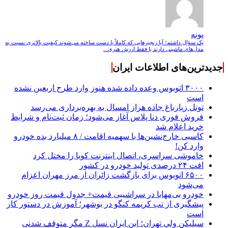
پونه
یک سؤال داشتم؛ آیا زنجیرهایی که کاملاً با دست ساخته می‌شوند کیفیت بالاتری نسبت به
مدل‌های ماشینی دارند یا فقط ارزش هنری...
جدیدترین‌های اطلاعات ایران
۳۰۰۰ اتوبوس وعده داده شده هنوز وارد طرح اربعین نشده
است
تونل زیارباغ جاده هراز امسال به بهره‌برداری می‌رسد
فروش فوری دنا پلاس آغاز می‌شود؛ زمان ثبت‌نام و شرایط
خرید اعلام شد
کاسبی خارج‌نشین‌ها با سهمیه اقامت / ۸ میلیارد بده خودرو
وارد کن!
خاموشی سراسری، اتصال اینترنت کوبا را مختل کرد
افت ۲۴ درصدی تولید خودرو در کشور
۶۵۰۰ اتوبوس برای بازگشت زائران از مرز مهران اعزام
می‌شود
خودرو بی‌مهابا در سراشیبی قیمت+ جدول قیمت روز خودرو
پیشگیری از تب کریمه کنگو در بوشهر؛ آموزش در دستور کار
است
سیلیکن ولیِ تهران؛ این ایران نسل Z مگر متوقف شدنی