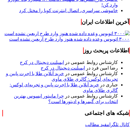
وارد کن!
خاموشی سراسری، اتصال اینترنت کوبا را مختل کرد
آخرین اطلاعات ایران
۳۰۰۰ اتوبوس وعده داده شده هنوز وارد طرح اربعین نشده است
اطلاعات پربحث روز
کارشناس روابط عمومی
در
ایمپلنت دیجیتال در کرج
رضا امین فرد
در
ایمپلنت دیجیتال در کرج
کارشناس روابط عمومی
در
خرید آنلاین طلا با اجرت پایین و
تجربه‌ای لوکس: گالری طلای ماوی
جباری
در
خرید آنلاین طلا با اجرت پایین و تجربه‌ای لوکس:
گالری طلای ماوی
کارشناس روابط عمومی
در
چرا مانیتور ایسوس بهترین
انتخاب برای گیمرها و ادیتورها است؟
شبکه های اجتماعی
کانال تلگرام
فید مطالب