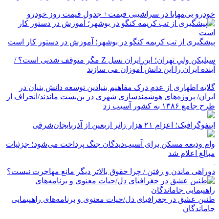
خودرو بی‌مهابا در سراشیبی قیمت+ جدول قیمت روز خودرو
پیشگیری از تب کریمه کنگو در بوشهر؛ آموزش در دستور کار است
سیلیکن ولیِ تهران؛ این ایران نسل Z مگر متوقف شدنی است؟ /
آینده ایران را این دانش آموزان می سازند
گلایه اطهاری از عدم درک مفاهیم بنیادین توسعه دانش بنیان در
ایران/ پروژه‌های هوشمندسازی شهری در بن‌بست ماندند/انحراف از
طرح جامع ۱۳۸۶ به کشور آسیب زد
اینفوگرافیک؛ اعزام ۲۱ هزار زائر اربعین از آذربایجان‌شرقی
وام ودیعه مسکن برای آسیب‌دیدگان جنگ پرداخت می‌شود؛ جزئیات
مبالغ اعلام شد
دوراهی ماندن و رفتن / چرا حقوق بالاتر دیگر مانع مهاجرت نیست؟
طنین عشق در جغرافیای دل/حیات معنوی و برنامه‌های راهپیمایی
جاماندگان