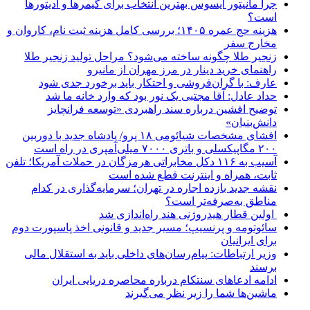
چرا مانیتور ایسوس بهترین انتخاب برای گیمرها و ادیتورها
است؟
هزینه حج عمره ۱۴۰۵؛ بررسی کامل هزینه ثبت نام، کاروان و
مخارج سفر
زنجیر طلا چگونه ساخته می‌شود؟ مراحل تولید زنجیر طلا
راهنمای خرید دینار در مرز مهران از مانیرو
عارف: با گران‌فروشی و احتکار باید برخورد جدی شود
حداد عادل: آقا مجتبی یک نور بود که وارد خانه ما شد
توضیح افشین درباره سند راهبردی «توسعه فرانچایز
دانش‌بنیان»
افشای مشخصات شیائومی ۱۸ پرو/ پادشاه جدید با دوربین
۲۰۰ مگاپیکسلی و باتری ۷۰۰۰ میلی‌آمپری در راه است
آسیب به ۱۱۶ دکل مخابراتی هرمزگان در حملات آمریکا؛ تلفن
ثابت، همراه و اینترنت ‌قطع شده است
نقشه جدید بازده اجاره در تهران؛ سرمایه‌گذاری در کدام
مناطق به‌صرفه‌تر است؟
اولین قطار هیدروژنی هند راه‌اندازی شد
سائوتومه و پرنسیپ؛ مسیر جدید و قانونی اخذ پاسپورت دوم
برای ایرانیان
وزیر ارتباطات: پیام‌رسان‌های داخلی باید به استقلال مالی
برسند
ادامه ادعاهای سنتکام درباره محاصره دریایی ایران
ماشین‌ها شما را زیر نظر می‌گیرند