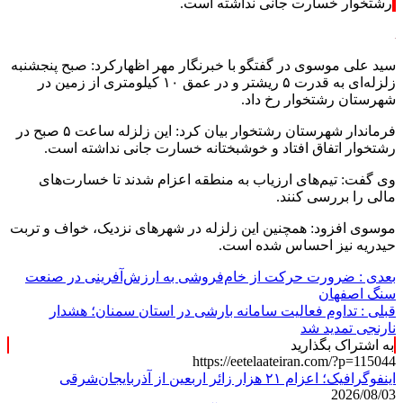
رشتخوار خسارت جانی نداشته است.
سید علی موسوی در گفتگو با خبرنگار مهر اظهارکرد: صبح پنجشنبه
زلزله‌ای به قدرت ۵ ریشتر و در عمق ۱۰ کیلومتری از زمین در
شهرستان رشتخوار رخ داد.
فرماندار شهرستان رشتخوار بیان کرد: این زلزله ساعت ۵ صبح در
رشتخوار اتفاق افتاد و خوشبختانه خسارت جانی نداشته است.
وی گفت: تیم‌های ارزیاب به منطقه اعزام شدند تا خسارت‌های
مالی را بررسی کنند.
موسوی افزود: همچنین این زلزله در شهرهای نزدیک، خواف و تربت
حیدریه نیز احساس شده است.
بعدی :
ضرورت حرکت از خام‌فروشی به ارزش‌آفرینی در صنعت
سنگ اصفهان
قبلی :
تداوم فعالیت سامانه بارشی در استان سمنان؛ هشدار
نارنجی تمدید شد
به اشتراک بگذارید
https://eetelaateiran.com/?p=115044
اینفوگرافیک؛ اعزام ۲۱ هزار زائر اربعین از آذربایجان‌شرقی
2026/08/03