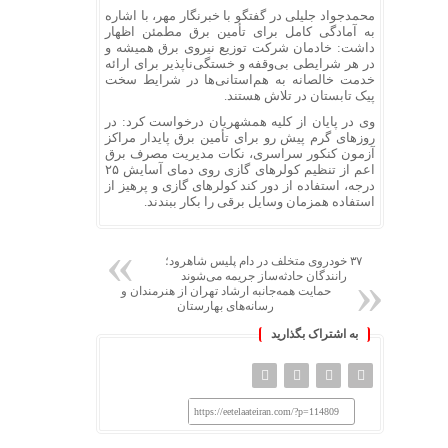
محمدجواد جلیلی در گفتگو با خبرنگار مهر، با اشاره
به آمادگی کامل برای تأمین برق مطمئن اظهار
داشت: خادمان شرکت توزیع نیروی برق همیشه و
در هر شرایطی بی‌وقفه و خستگی‌ناپذیر برای ارائه
خدمت خالصانه به هم‌استانی‌ها در شرایط سخت
پیک تابستان در تلاش هستند.
وی در پایان از کلیه همشهریان درخواست کرد: در
روزهای گرم پیش رو برای تأمین برق پایدار مراکز
آزمون کنکور سراسری، نکات مدیریت مصرف برق
اعم از تنظیم کولرهای گازی روی دمای آسایش ۲۵
درجه، استفاده از دور کند کولرهای گازی و پرهیز از
استفاده همزمان وسایل برقی را
بکار
ببندند.
۳۷ خودروی متخلف در دام پلیس شاهرود؛
رانندگان حادثه‌ساز جریمه می‌شوند
حمایت همه‌جانبه ارشاد تهران از هنرمندان و
رسانه‌های بهارستان
به اشتراک بگذارید
https://eetelaateiran.com/?p=114809