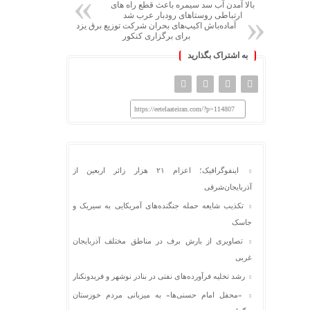
بالا آمدن آب سد سیمره باعث قطع راه های
ارتباطی روستاهای رودبار عرب شد
آماده‌باش اکیپ‌های بحران شرکت توزیع برق یزد
برای برگزاری کنکور
به اشتراک بگذارید
https://eetelaateiran.com/?p=114807
اینفوگرافیک؛ اعزام ۲۱ هزار زائر اربعین از
آذربایجان‌شرقی
تکذیب شایعه حمله جنگنده‌های آمریکایی به سیریک و
جاسک
تصاویری از بارش برف در مناطق مختلف آذربایجان
غربی
رشد تخلیه فرآورده‌های نفتی در بنادر نوشهر و فریدونکنار
«محفل امام حسنی‌ها» به میزبانی مردم خوزستان