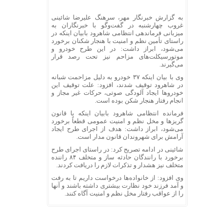
به گزارش خبرنگار مهر، سرهنگ علیرضا
شائینی
غروب چهارشنبه در گفت‌وگو با خبرنگاران به
میزبانی فرماندهی انتظامی شاهرود بابیان اینکه در
راستای تأمین نظم و امنیت با هنجار شکنان برخورد
می‌شود، ابراز داشت: در این طرح خودرو و
موتورسیکلت‌های مزاحم نیز تحت رصد قرار
می‌گیرند.
وی با بیان اینکه ۳۷ خودرو به دلیل مزاحمت شبانه
در شاهرود توقیف شدند، افزود: علت توقیف این
خودروها ایجاد آلودگی صوتی، حرکات غیر مجاز و
انجام رفتار هنجار شکن بوده است.
فرمانده انتظامی شاهرود بابیان اینکه با قانون
گریزها و مخل نظم و امنیت عمومی قطعاً برخورد
می‌شود، ابراز داشت: هدف از اجرای طرح ایجاد
آرامش برای شهروندان قانون مدار است.
شائینی
در ادامه تصریح کرد: در راستای اجرای طرح
برخورد با رانندگان حادثه ساز و متخلف ۸۴ راننده
متخلف نیز هشدار و تذکرات لازم را دریافت کردند.
وی افزود: از خانواده‌ها درخواست داریم تا به رفت
و آمد فرزند خود نظارت بیشتری داشته باشند و آنها
را از عواقب رفتار مخل نظم و امنیت آگاه کنند.