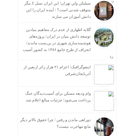
سیلیکن ولیِ تهران؛ این ایران نسل Z مگر
متوقف شدنی است؟ / آینده ایران را این
دانش آموزان می سازند
گلایه اطهاری از عدم درک مفاهیم بنیادین
توسعه دانش بنیان در ایران/ پروژه‌های
هوشمندسازی شهری در بن‌بست ماندند/
انحراف از طرح جامع ۱۳۸۶ به کشور آسیب
زد
اینفوگرافیک؛ اعزام ۲۱ هزار زائر اربعین از
آذربایجان‌شرقی
وام ودیعه مسکن برای آسیب‌دیدگان جنگ
پرداخت می‌شود؛ جزئیات مبالغ اعلام شد
دوراهی ماندن و رفتن / چرا حقوق بالاتر دیگر
مانع مهاجرت نیست؟