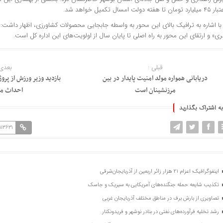
 تا هفته دولت امسال تکمیل خواهد شد.
با اشاره به ترافیک بالای این محور به واسطه جابجایی محصولات کشاورزی، اظهار داشت:
ی» و ارتقای این محور به راه اصلی تا پایان سال از اولویت‌های این اداره کل است.
قبلی :
بعدی 
دریابانی همواره مولد امنیت پایدار در بین
بازدید وزیر ورزش از پرو
مرزنشینان است
احداث م
به اشتراک بگذارید
113631
اینفوگرافیک؛ اعزام ۲۱ هزار زائر اربعین از آذربایجان‌شرقی
تکذیب شایعه حمله جنگنده‌های آمریکایی به سیریک و جاسک
تصاویری از بارش برف در مناطق مختلف آذربایجان غربی
رشد تخلیه فرآورده‌های نفتی در بنادر نوشهر و فریدونکنار