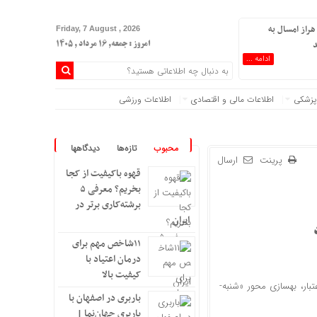
هراز امسال به
Friday, 7 August , 2026
د
امروز : جمعه, ۱۶ مرداد , ۱۴۰۵
ادامه ...
پزشکی
اطلاعات مالی و اقتصادی
اطلاعات ورزشی
محبوب
تازه‌ها
دیدگاهها
پرینت
ارسال
قهوه باکیفیت از کجا
بخریم؟ معرفی ۵
برشته‌کاری برتر در
ایران
۱۱شاخص مهم برای
درمان اعتیاد با
کیفیت بالا
بار، بهسازی محور «شنبه-
باربری در اصفهان با
باربری جهان‌نما |