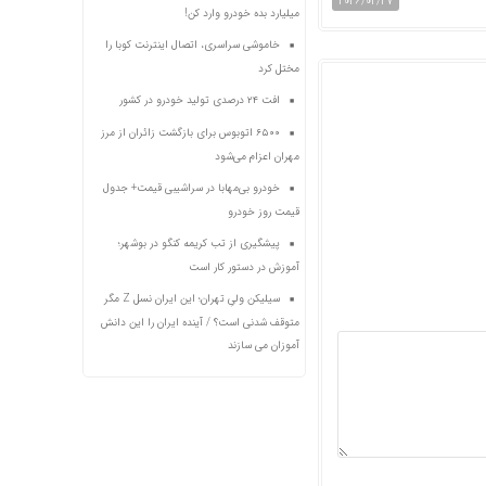
2026/02/27
میلیارد بده خودرو وارد کن!
خاموشی سراسری، اتصال اینترنت کوبا را
مختل کرد
افت ۲۴ درصدی تولید خودرو در کشور
۶۵۰۰ اتوبوس برای بازگشت زائران از مرز
مهران اعزام می‌شود
خودرو بی‌مهابا در سراشیبی قیمت+ جدول
قیمت روز خودرو
پیشگیری از تب کریمه کنگو در بوشهر؛
آموزش در دستور کار است
سیلیکن ولیِ تهران؛ این ایران نسل Z مگر
متوقف شدنی است؟ / آینده ایران را این دانش
آموزان می سازند