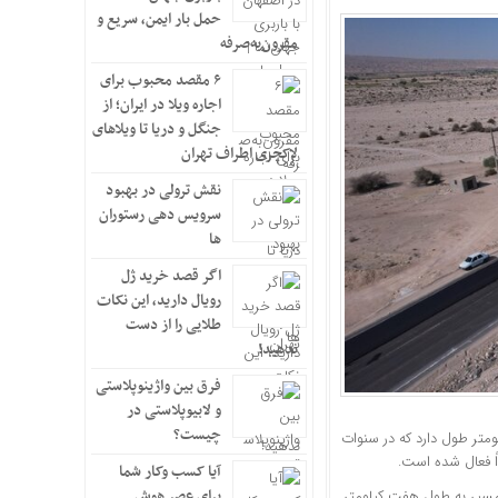
حمل بار ایمن، سریع و
مقرون‌به‌صرفه
۶ مقصد محبوب برای
اجاره ویلا در ایران؛ از
جنگل و دریا تا ویلاهای
لاکچری اطراف تهران
نقش ترولی در بهبود
سرویس دهی رستوران
ها
اگر قصد خرید ژل
رویال دارید، این نکات
طلایی را از دست
ندهید!
فرق بین واژینوپلاستی
و لابیوپلاستی در
چیست؟
نگار مهر، فرزاد رستمی ظهر سه شنبه در جمع خبرنگاران افزود: این محور ۳۰ کیلومتر طول دارد که در سنوات
آیا کسب وکار شما
برای عصر هوش
مسیر به طول هفت کیلومتر