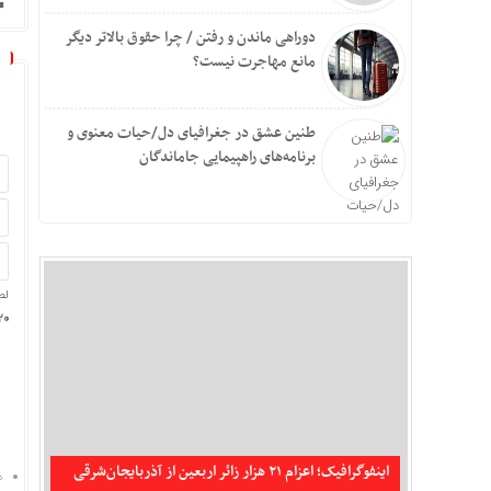
دوراهی ماندن و رفتن / چرا حقوق بالاتر دیگر
مانع مهاجرت نیست؟
طنین عشق در جغرافیای دل/حیات معنوی و
برنامه‌های راهپیمایی جاماندگان
لط
0 − 8 =
تکذیب شایعه حمله جنگنده‌های آمریکایی به سیریک و
جاسک
اینفوگرافیک؛ اعزام ۲۱ هزار زائر اربعین از آذربایجان‌شرقی
د