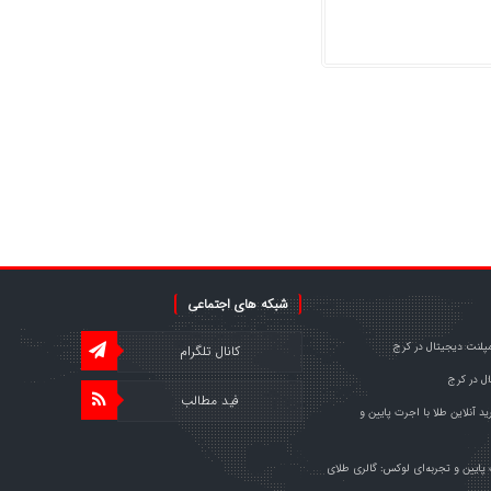
شبکه های اجتماعی
مپلنت دیجیتال در کرج
کانال تلگرام
ل در کرج
فید مطالب
د آنلاین طلا با اجرت پایین و
 پایین و تجربه‌ای لوکس: گالری طلای