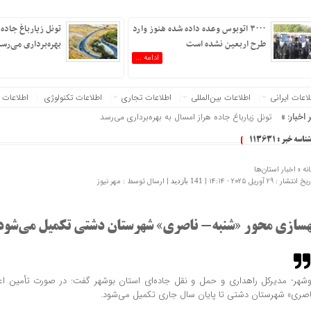
۳۰۰۰ اتوبوس وعده داده شده هنوز وارد
تونل زیارباغ جاده 
طرح اربعین نشده است
بهره‌برداری می‌رس
ادامه ...
عات‌ ‎ایرانی
اطلاعات بین‌المللی
اطلاعات تجاری
اطلاعات تکنولوژی
اطلاعات 
 اخبار: »
تونل زیارباغ جاده هراز امسال به بهره‌برداری می‌رسد
شناسه خبر : 113631
نه »
اخبار استان‌ها
 انتشار : 29 آوریل 2025 - 14:14 |
| ارسال توسط :
مهر نیوز
141 بازدید
هسازی محور «شنبه- ناصری» شهرستان دشتی تکمیل می‌شود
وشهر- مدیرکل راهداری و حمل و نقل جاده‌ای استان بوشهر گفت: در صورت تأمین اعت
اصری» شهرستان دشتی تا پایان سال جاری تکمیل می‌شود.