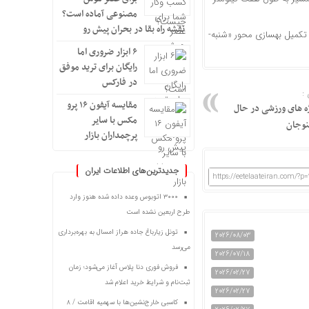
مصنوعی آماده است؟
نقشه راه بقا در بحران پیش رو
 تکمیل بهسازی محور «شنبه-
۶ ابزار ضروری اما
رایگان برای ترید موفق
در فارکس
:
مقایسه آیفون ۱۶ پرو
ژه های ورزشی در حال
مکس با سایر
نوجان
پرچمداران بازار
جدیدترین‌های اطلاعات ایران
https://eetelaateiran.com/?p=
۳۰۰۰ اتوبوس وعده داده شده هنوز وارد
طرح اربعین نشده است
تونل زیارباغ جاده هراز امسال به بهره‌برداری
2026/08/03
می‌رسد
2026/07/18
فروش فوری دنا پلاس آغاز می‌شود؛ زمان
2026/02/27
ثبت‌نام و شرایط خرید اعلام شد
2026/02/27
کاسبی خارج‌نشین‌ها با سهمیه اقامت / ۸