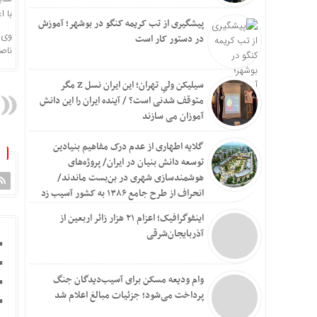
با اعتبار ۴۵ میلیارد تومان
پیشگیری از تب کریمه کنگو در بوشهر؛ آموزش
وی 
در دستور کار است
ناصر
سیلیکن ولیِ تهران؛ این ایران نسل Z مگر
متوقف شدنی است؟ / آینده ایران را این دانش
آموزان می سازند
گلایه اطهاری از عدم درک مفاهیم بنیادین
توسعه دانش بنیان در ایران/ پروژه‌های
هوشمندسازی شهری در بن‌بست ماندند/
انحراف از طرح جامع ۱۳۸۶ به کشور آسیب زد
اینفوگرافیک؛ اعزام ۲۱ هزار زائر اربعین از
آذربایجان‌شرقی
وام ودیعه مسکن برای آسیب‌دیدگان جنگ
پرداخت می‌شود؛ جزئیات مبالغ اعلام شد