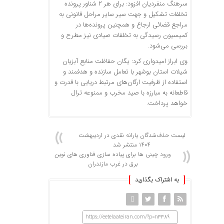
سرهنگ
منفردیان
افزود: برای هر ۲ شناور پرونده
تخلفات تشکیل و جهت سیر سایر مراحل قانونی به
مراجع قضائی ارجاع و همچنین پرونده‌ها در
کمیسیون رسیدگی به تخلفات صیادی نیز مطرح و
بررسی می‌شود.
وی ابراز امیدواری کرد: یگان حفاظت منابع آبزیان
شیلات استان بوشهر با تعامل سازنده و هدفمند و
استفاده از ظرفیت ارگان‌های مرتبط دریایی با قدرت و
قاطعانه به مبارزه با صید مخرب و ممنوعه
ترال
خواهد پرداخت.
لیست حذف‌شدگان یارانه نقدی در اردیبهشت
۱۴۰۴ منتشر شد
ورود چینی ها برای پیاده سازی فناوری های نوین
برق در غرب مازندران
به اشتراک بگذارید
https://eetelaateiran.com/?p=113389