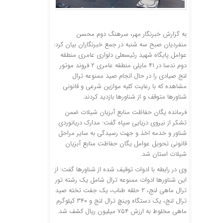
به گزارش خبرنگار مهر، سرهنگ دوم محسن
منفردیان
صبح سه شنبه در جمع خبرنگاران بیان کرد:
عوامل پایگاه شهید رئیسعلی دلواری عامری منطقه
دوم
ندسا
در ۴۱ مایلی منطقه عامری ۲ فروند موتور
لنج صیادی را در حال انجام صید ممنوعه
ترال
مشاهده که با رعایت کلیه موازین شرعی و قانونی
شناورها متوقف و از شناورها بازدید کردند.
فرمانده یگان حفاظت منابع آبزیان شیلات ضمن
تشکر از نیروی دریایی سپاه گفت: مدارک دریانوردی
شناور و خدمه اخذ و جهت رسیدگی به سایر مراحل
قانونی تحویل عوامل یگان حفاظت منابع آبزیان
شیلات استان شد.
وی در رابطه با ادوات توقیف شده از شناورها گفت: از
این شناورها ادوات ممنوعه
ترال
شامل یک رشته تور
ترال
ماهی لنج، ۲ حلقه طناب، یک جفت تخته صید
ترال
لنج، یک دستگاه
وینچ
ترال
لنج و ۳۴۰ کیلوگرم
ماهی مخلوط به ارزش ۷۵۴ میلیون ریال کشف شد.