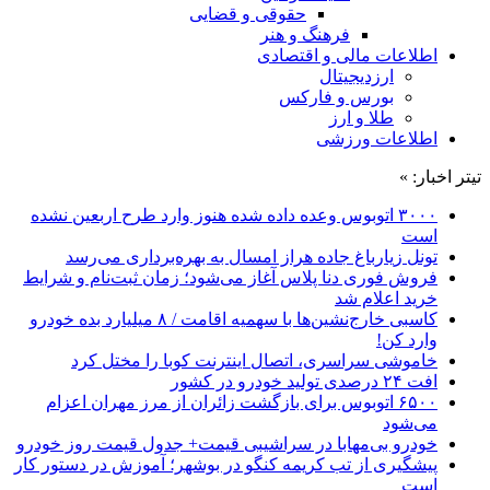
حقوقی و قضایی
فرهنگ و هنر
اطلاعات مالی و اقتصادی
ارزدیجیتال
بورس و فارکس
طلا و ارز
اطلاعات ورزشی
تیتر اخبار: »
۳۰۰۰ اتوبوس وعده داده شده هنوز وارد طرح اربعین نشده
است
تونل زیارباغ جاده هراز امسال به بهره‌برداری می‌رسد
فروش فوری دنا پلاس آغاز می‌شود؛ زمان ثبت‌نام و شرایط
خرید اعلام شد
کاسبی خارج‌نشین‌ها با سهمیه اقامت / ۸ میلیارد بده خودرو
وارد کن!
خاموشی سراسری، اتصال اینترنت کوبا را مختل کرد
افت ۲۴ درصدی تولید خودرو در کشور
۶۵۰۰ اتوبوس برای بازگشت زائران از مرز مهران اعزام
می‌شود
خودرو بی‌مهابا در سراشیبی قیمت+ جدول قیمت روز خودرو
پیشگیری از تب کریمه کنگو در بوشهر؛ آموزش در دستور کار
است