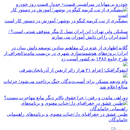
خودرو بی‌مهابا در سراشیبی قیمت+ جدول قیمت روز خودرو
پیشگیری از تب کریمه کنگو در بوشهر؛ آموزش در دستور کار است
سیلیکن ولیِ تهران؛ این ایران نسل Z مگر متوقف شدنی است؟ /
آینده ایران را این دانش آموزان می سازند
گلایه اطهاری از عدم درک مفاهیم بنیادین توسعه دانش بنیان در
ایران/ پروژه‌های هوشمندسازی شهری در بن‌بست ماندند/انحراف از
طرح جامع ۱۳۸۶ به کشور آسیب زد
اینفوگرافیک؛ اعزام ۲۱ هزار زائر اربعین از آذربایجان‌شرقی
وام ودیعه مسکن برای آسیب‌دیدگان جنگ پرداخت می‌شود؛ جزئیات
مبالغ اعلام شد
دوراهی ماندن و رفتن / چرا حقوق بالاتر دیگر مانع مهاجرت نیست؟
طنین عشق در جغرافیای دل/حیات معنوی و برنامه‌های راهپیمایی
جاماندگان