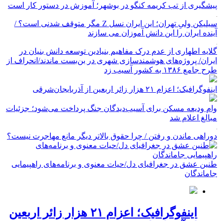
پیشگیری از تب کریمه کنگو در بوشهر؛ آموزش در دستور کار است
سیلیکن ولیِ تهران؛ این ایران نسل Z مگر متوقف شدنی است؟ /
آینده ایران را این دانش آموزان می سازند
گلایه اطهاری از عدم درک مفاهیم بنیادین توسعه دانش بنیان در
ایران/ پروژه‌های هوشمندسازی شهری در بن‌بست ماندند/انحراف از
طرح جامع ۱۳۸۶ به کشور آسیب زد
اینفوگرافیک؛ اعزام ۲۱ هزار زائر اربعین از آذربایجان‌شرقی
وام ودیعه مسکن برای آسیب‌دیدگان جنگ پرداخت می‌شود؛ جزئیات
مبالغ اعلام شد
دوراهی ماندن و رفتن / چرا حقوق بالاتر دیگر مانع مهاجرت نیست؟
طنین عشق در جغرافیای دل/حیات معنوی و برنامه‌های راهپیمایی
جاماندگان
اینفوگرافیک؛ اعزام ۲۱ هزار زائر اربعین