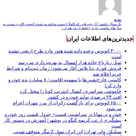
پونه
یک سؤال داشتم؛ آیا زنجیرهایی که کاملاً با دست ساخته می‌شوند کیفیت بالاتری نسبت به
مدل‌های ماشینی دارند یا فقط ارزش هنری...
جدیدترین‌های اطلاعات ایران
۳۰۰۰ اتوبوس وعده داده شده هنوز وارد طرح اربعین نشده
است
تونل زیارباغ جاده هراز امسال به بهره‌برداری می‌رسد
فروش فوری دنا پلاس آغاز می‌شود؛ زمان ثبت‌نام و شرایط
خرید اعلام شد
کاسبی خارج‌نشین‌ها با سهمیه اقامت / ۸ میلیارد بده خودرو
وارد کن!
خاموشی سراسری، اتصال اینترنت کوبا را مختل کرد
افت ۲۴ درصدی تولید خودرو در کشور
۶۵۰۰ اتوبوس برای بازگشت زائران از مرز مهران اعزام
می‌شود
خودرو بی‌مهابا در سراشیبی قیمت+ جدول قیمت روز خودرو
پیشگیری از تب کریمه کنگو در بوشهر؛ آموزش در دستور کار
است
سیلیکن ولیِ تهران؛ این ایران نسل Z مگر متوقف شدنی