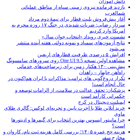
دانش آموزان
بازدید فرمانده نیروی زمینی سپاه از مناطق عملیاتی
شمالغرب
آغاز پیش‌فروش بلیت قطار برای نیمۀ دوم مرداد
سردار رضایی: ضربات شدیدی در جنگ ۱۷ روزه محرم به
امریکا وارد کردیم
نشست خبری رویداد «انتخاب جوان سال»
نتایج آزمون‌های سمپاد و نمونه دولتی هفته آینده منتشر
می‌شود
افزایش ۵ درصدی ظرفیت قطارهای اربعین
مشاهده اولین نسخه One UI 9.5 روی سرورهای سامسونگ
پیش‌بینی ۱۳۰ هکتار زمین برای زیرساخت‌های خدماتی
راه‌آهن چابهار – زاهدان
تکرار دروغ‌گویی های ترامپ: مذاکرات با ایران هم‌اکنون در
حال انجام است!
پزشکیان: تحقق عدالت در سلامت، از الزامات توسعه و
حکمرانی کارآمد است
ایمپلنت دیجیتال در کرج
خرید آنلاین طلا با اجرت پایین و تجربه‌ای لوکس: گالری طلای
ماوی
چرا مانیتور ایسوس بهترین انتخاب برای گیمرها و ادیتورها
است؟
هزینه حج عمره ۱۴۰۵؛ بررسی کامل هزینه ثبت نام، کاروان و
مخارج سفر