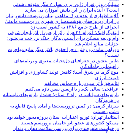
سیلیکن ولیِ تهران؛ این ایران نسل Z مگر متوقف شدنی
است؟ / آینده ایران را این دانش آموزان می سازند
گلایه اطهاری از عدم درک مفاهیم بنیادین توسعه دانش بنیان
در ایران/ پروژه‌های هوشمندسازی شهری در بن‌بست ماندند/
انحراف از طرح جامع ۱۳۸۶ به کشور آسیب زد
اینفوگرافیک؛ اعزام ۲۱ هزار زائر اربعین از آذربایجان‌شرقی
وام ودیعه مسکن برای آسیب‌دیدگان جنگ پرداخت می‌شود؛
جزئیات مبالغ اعلام شد
دوراهی ماندن و رفتن / چرا حقوق بالاتر دیگر مانع مهاجرت
نیست؟
طنین عشق در جغرافیای دل/حیات معنوی و برنامه‌های
راهپیمایی جاماندگان
موج گرما در شرق آسیا؛ کاهش تولید کشاورزی و افزایش
قیمت انرژی
نتانیاهو: با ترامپ درباره حماس مخالفم
عراقچی: سالی یک‌بار با اربعین نفس تازه می‌کنیم
بارش‌های سیل‌آسا در راه ۳ استان؛ هشدار بارش‌های تابستانه
در هرمزگان
سردار کرمی: در کمین تروریست‌ها و آماده پاسخ قاطع به
دشمن هستیم
استاندار تهران: توزیع اعتبارات استان پروژه‌محور خواهد بود
مسکو: کشورهای عضو ناتو حامیان تروریسم هستند
درخواست ظفرقندی برای بررسی سلامت دهان و دندان