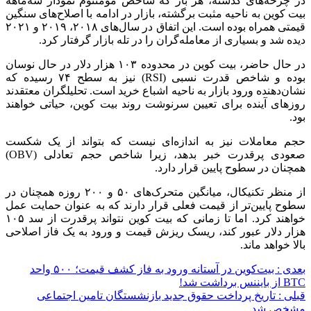
در چرخه‌های گذشته، هر بار که شاخص مومنتوم نمودار سه‌ماهه
بیت ‌کوین به ناحیه مثبت برگشته، بازار در ادامه با اصلاح‌های سنگین
قیمتی همراه بوده است. این اتفاق در سال‌های ۲۰۱۸، ۲۰۱۹ و ۲۰۲۱
دیده شد و بسیاری از معامله‌گران را در تله بازار گرفتار کرد.
در حال حاضر، بیت ‌کوین در محدوده ۱۰۳ هزار دلار در حال نوسان
بوده و شاخص قدرت نسبی (RSI) نیز به سطح ۷۴ رسیده که
نشان‌دهنده ورود بازار به ناحیه اشباع خرید است. تحلیلگران معتقدند
روزهای آینده برای تعیین سرنوشت روند بیت کوین، حیاتی خواهند
بود.
حجم معاملات نیز به اندازه‌ای نیست که بتواند از یک شکست
صعودی پرقدرت خبر بدهد، زیرا شاخص حجم تعادلی (OBV)
همچنان در سطوح پایین قرار دارد.
از منظر تکنیکال، میانگین متحرک‌های ۵۰ و ۲۰۰ روزه همچنان در
سطوح پایین‌تر از قیمت فعلی قرار دارند که به عنوان حمایت عمل
خواهند کرد. اما تا زمانی که بیت ‌کوین نتواند پرقدرت از سد ۱۰۵
هزار دلار عبور کند، ریسک ریزش قیمت و ورود به یک فاز اصلاحی
بالا خواهد ماند.
بعدی :
بیت‌کوین در آستانه ورود به فاز کشف قیمت؛ ۵۰۰ واحد
BTC از بایننس برداشت شد!
قبلی :
تاریخ پرداخت حقوق جدید بازنشستگان تامین اجتماعی
مشخص شد