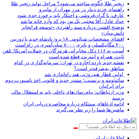
زنجیر طلا چگونه ساخته می‌شود؟ مراحل تولید زنجیر طلا
راهنمای خرید دینار در مرز مهران از مانیرو
عارف: با گران‌فروشی و احتکار باید برخورد جدی شود
حداد عادل: آقا مجتبی یک نور بود که وارد خانه ما شد
توضیح افشین درباره سند راهبردی «توسعه فرانچایز
دانش‌بنیان»
افشای مشخصات شیائومی ۱۸ پرو/ پادشاه جدید با دوربین
۲۰۰ مگاپیکسلی و باتری ۷۰۰۰ میلی‌آمپری در راه است
آسیب به ۱۱۶ دکل مخابراتی هرمزگان در حملات آمریکا؛ تلفن
ثابت، همراه و اینترنت ‌قطع شده است
نقشه جدید بازده اجاره در تهران؛ سرمایه‌گذاری در کدام
مناطق به‌صرفه‌تر است؟
اولین قطار هیدروژنی هند راه‌اندازی شد
سائوتومه و پرنسیپ؛ مسیر جدید و قانونی اخذ پاسپورت دوم
برای ایرانیان
وزیر ارتباطات: پیام‌رسان‌های داخلی باید به استقلال مالی
برسند
ادامه ادعاهای سنتکام درباره محاصره دریایی ایران
ماشین‌ها شما را زیر نظر می‌گیرند
اطلاعات‌ ‎ایرانی