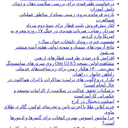
درخواست ظفرقندی برای بررسی سلامت دهان و دندان
دانش آموزان
بازدید فرمانده نیروی زمینی سپاه از مناطق عملیاتی
شمالغرب
آغاز پیش‌فروش بلیت قطار برای نیمۀ دوم مرداد
سردار رضایی: ضربات شدیدی در جنگ ۱۷ روزه محرم به
امریکا وارد کردیم
نشست خبری رویداد «انتخاب جوان سال»
نتایج آزمون‌های سمپاد و نمونه دولتی هفته آینده منتشر
می‌شود
افزایش ۵ درصدی ظرفیت قطارهای اربعین
مشاهده اولین نسخه One UI 9.5 روی سرورهای سامسونگ
پیش‌بینی ۱۳۰ هکتار زمین برای زیرساخت‌های خدماتی
راه‌آهن چابهار – زاهدان
تکرار دروغ‌گویی های ترامپ: مذاکرات با ایران هم‌اکنون در
حال انجام است!
پزشکیان: تحقق عدالت در سلامت، از الزامات توسعه و
حکمرانی کارآمد است
ایمپلنت دیجیتال در کرج
خرید آنلاین طلا با اجرت پایین و تجربه‌ای لوکس: گالری طلای
ماوی
چرا مانیتور ایسوس بهترین انتخاب برای گیمرها و ادیتورها
است؟