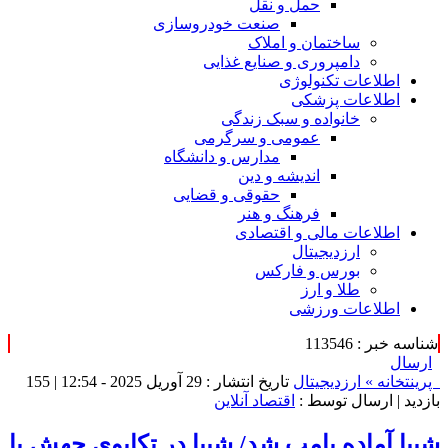
حمل و نقل
صنعت خودروسازی
ساختمان و املاک
دامپروری و صنایع غذایی
اطلاعات تکنولوژی
اطلاعات پزشکی
خانواده و سبک زندگی
عمومی و سرگرمی
مدارس و دانشگاه
اندیشه و دین
حقوقی و قضایی
فرهنگ و هنر
اطلاعات مالی و اقتصادی
ارزدیجیتال
بورس و فارکس
طلا و ارز
اطلاعات ورزشی
شناسه خبر : 113546
ارسال
پرینت
خانه »
ارزدیجیتال
تاریخ انتشار : 29 آوریل 2025 - 12:54 |
155
بازدید
| ارسال توسط :
اقتصاد آنلاین
شیبا آماده پامپ شد/ شیبا در تکاپوی جهش با