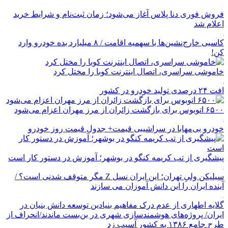
فروش فوری دنا پلاس آغاز می‌شود؛ زمان ثبت‌نام و شرایط خرید
اعلام شد
کاسبی خارج‌نشین‌ها با سهمیه اقامت / ۸ میلیارد بده خودرو وارد
کن!
خاموشی سراسری، اتصال اینترنت کوبا را مختل کرد
افت ۲۴ درصدی تولید خودرو در کشور
۶۵۰۰ اتوبوس برای بازگشت زائران از مرز مهران اعزام می‌شود
خودرو بی‌مهابا در سراشیبی قیمت+ جدول قیمت روز خودرو
پیشگیری از تب کریمه کنگو در بوشهر؛ آموزش در دستور کار است
سیلیکن ولیِ تهران؛ این ایران نسل Z مگر متوقف شدنی است؟ /
آینده ایران را این دانش آموزان می سازند
گلایه اطهاری از عدم درک مفاهیم بنیادین توسعه دانش بنیان در
ایران/ پروژه‌های هوشمندسازی شهری در بن‌بست ماندند/انحراف از
طرح جامع ۱۳۸۶ به کشور آسیب زد