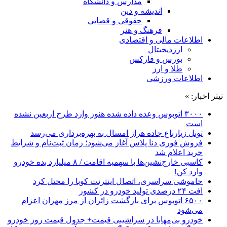
مدارس و دانشگاه
اندیشه و دین
حقوقی و قضایی
فرهنگ و هنر
اطلاعات مالی و اقتصادی
ارزدیجیتال
بورس و فارکس
طلا و ارز
اطلاعات ورزشی
تیتر اخبار: »
۳۰۰۰ اتوبوس وعده داده شده هنوز وارد طرح اربعین نشده
است
تونل زیارباغ جاده هراز امسال به بهره‌برداری می‌رسد
فروش فوری دنا پلاس آغاز می‌شود؛ زمان ثبت‌نام و شرایط
خرید اعلام شد
کاسبی خارج‌نشین‌ها با سهمیه اقامت / ۸ میلیارد بده خودرو
وارد کن!
خاموشی سراسری، اتصال اینترنت کوبا را مختل کرد
افت ۲۴ درصدی تولید خودرو در کشور
۶۵۰۰ اتوبوس برای بازگشت زائران از مرز مهران اعزام
می‌شود
خودرو بی‌مهابا در سراشیبی قیمت+ جدول قیمت روز خودرو