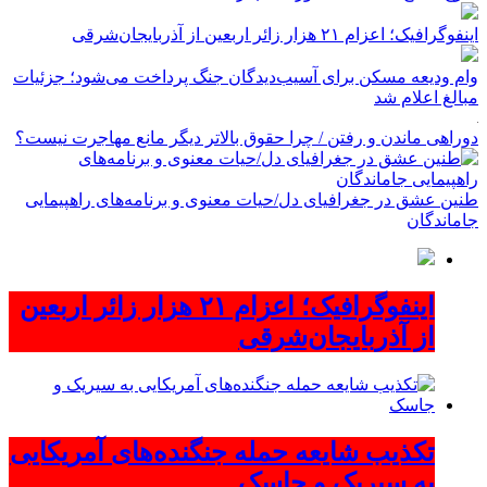
اینفوگرافیک؛ اعزام ۲۱ هزار زائر اربعین از آذربایجان‌شرقی
وام ودیعه مسکن برای آسیب‌دیدگان جنگ پرداخت می‌شود؛ جزئیات
مبالغ اعلام شد
دوراهی ماندن و رفتن / چرا حقوق بالاتر دیگر مانع مهاجرت نیست؟
طنین عشق در جغرافیای دل/حیات معنوی و برنامه‌های راهپیمایی
جاماندگان
اینفوگرافیک؛ اعزام ۲۱ هزار زائر اربعین
از آذربایجان‌شرقی
تکذیب شایعه حمله جنگنده‌های آمریکایی
به سیریک و جاسک