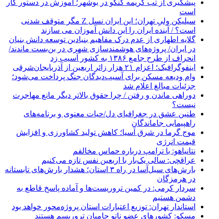
پیشگیری از تب کریمه کنگو در بوشهر؛ آموزش در دستور کار
است
سیلیکن ولیِ تهران؛ این ایران نسل Z مگر متوقف شدنی
است؟ / آینده ایران را این دانش آموزان می سازند
گلایه اطهاری از عدم درک مفاهیم بنیادین توسعه دانش بنیان
در ایران/ پروژه‌های هوشمندسازی شهری در بن‌بست ماندند/
انحراف از طرح جامع ۱۳۸۶ به کشور آسیب زد
اینفوگرافیک؛ اعزام ۲۱ هزار زائر اربعین از آذربایجان‌شرقی
وام ودیعه مسکن برای آسیب‌دیدگان جنگ پرداخت می‌شود؛
جزئیات مبالغ اعلام شد
دوراهی ماندن و رفتن / چرا حقوق بالاتر دیگر مانع مهاجرت
نیست؟
طنین عشق در جغرافیای دل/حیات معنوی و برنامه‌های
راهپیمایی جاماندگان
موج گرما در شرق آسیا؛ کاهش تولید کشاورزی و افزایش
قیمت انرژی
نتانیاهو: با ترامپ درباره حماس مخالفم
عراقچی: سالی یک‌بار با اربعین نفس تازه می‌کنیم
بارش‌های سیل‌آسا در راه ۳ استان؛ هشدار بارش‌های تابستانه
در هرمزگان
سردار کرمی: در کمین تروریست‌ها و آماده پاسخ قاطع به
دشمن هستیم
استاندار تهران: توزیع اعتبارات استان پروژه‌محور خواهد بود
مسکو: کشورهای عضو ناتو حامیان تروریسم هستند