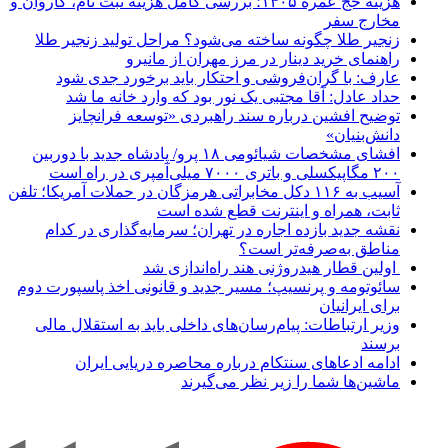
هزینه حج عمره ۱۴۰۵؛ بررسی کامل هزینه ثبت نام، کاروان و
مخارج سفر
زنجیر طلا چگونه ساخته می‌شود؟ مراحل تولید زنجیر طلا
راهنمای خرید دینار در مرز مهران از مانیرو
عارف: با گران‌فروشی و احتکار باید برخورد جدی شود
حداد عادل: آقا مجتبی یک نور بود که وارد خانه ما شد
توضیح افشین درباره سند راهبردی «توسعه فرانچایز
دانش‌بنیان»
افشای مشخصات شیائومی ۱۸ پرو/ پادشاه جدید با دوربین
۲۰۰ مگاپیکسلی و باتری ۷۰۰۰ میلی‌آمپری در راه است
آسیب به ۱۱۶ دکل مخابراتی هرمزگان در حملات آمریکا؛ تلفن
ثابت، همراه و اینترنت ‌قطع شده است
نقشه جدید بازده اجاره در تهران؛ سرمایه‌گذاری در کدام
مناطق به‌صرفه‌تر است؟
اولین قطار هیدروژنی هند راه‌اندازی شد
سائوتومه و پرنسیپ؛ مسیر جدید و قانونی اخذ پاسپورت دوم
برای ایرانیان
وزیر ارتباطات: پیام‌رسان‌های داخلی باید به استقلال مالی
برسند
ادامه ادعاهای سنتکام درباره محاصره دریایی ایران
ماشین‌ها شما را زیر نظر می‌گیرند