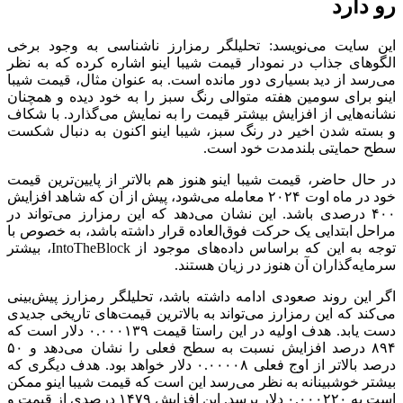
رو دارد
این سایت می‌نویسد: تحلیلگر رمزارز ناشناسی به وجود برخی
الگو‌های جذاب در نمودار قیمت شیبا اینو اشاره کرده که به نظر
می‌رسد از دید بسیاری دور مانده است. به عنوان مثال، قیمت شیبا
اینو برای سومین هفته متوالی رنگ سبز را به خود دیده و همچنان
نشانه‌هایی از افزایش بیشتر قیمت را به نمایش می‌گذارد. با شکاف
و بسته شدن اخیر در رنگ سبز، شیبا اینو اکنون به دنبال شکست
سطح حمایتی بلندمدت خود است.
در حال حاضر، قیمت شیبا اینو هنوز هم بالاتر از پایین‌ترین قیمت
خود در ماه اوت ۲۰۲۴ معامله می‌شود، پیش از آن که شاهد افزایش
۴۰۰ درصدی باشد. این نشان می‌دهد که این رمزارز می‌تواند در
مراحل ابتدایی یک حرکت فوق‌العاده قرار داشته باشد، به خصوص با
توجه به این که براساس داده‌های موجود از IntoTheBlock، بیشتر
سرمایه‌گذاران آن هنوز در زیان هستند.
اگر این روند صعودی ادامه داشته باشد، تحلیلگر رمزارز پیش‌بینی
می‌کند که این رمزارز می‌تواند به بالاترین قیمت‌های تاریخی جدیدی
دست یابد. هدف اولیه در این راستا قیمت ۰.۰۰۰۱۳۹ دلار است که
۸۹۴ درصد افزایش نسبت به سطح فعلی را نشان می‌دهد و ۵۰
درصد بالاتر از اوج فعلی ۰.۰۰۰۰۸ دلار خواهد بود. هدف دیگری که
بیشتر خوشبینانه به نظر می‌رسد این است که قیمت شیبا اینو ممکن
است به ۰.۰۰۰۲۲۰ دلار برسد. این افزایش ۱۴۷۹ درصدی از قیمت و