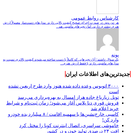
کارشناس روابط عمومی
هر دو روش در صورت اجرای صحیح کیفیت بالایی دارند. مدل‌های دست‌ساز معمولاً ارزش
هنری بیشتری دارند، اما زنجیرهای ماشینی هم...
پونه
یک سؤال داشتم؛ آیا زنجیرهایی که کاملاً با دست ساخته می‌شوند کیفیت بالاتری نسبت به
مدل‌های ماشینی دارند یا فقط ارزش هنری...
جدیدترین‌های اطلاعات ایران
۳۰۰۰ اتوبوس وعده داده شده هنوز وارد طرح اربعین نشده
است
تونل زیارباغ جاده هراز امسال به بهره‌برداری می‌رسد
فروش فوری دنا پلاس آغاز می‌شود؛ زمان ثبت‌نام و شرایط
خرید اعلام شد
کاسبی خارج‌نشین‌ها با سهمیه اقامت / ۸ میلیارد بده خودرو
وارد کن!
خاموشی سراسری، اتصال اینترنت کوبا را مختل کرد
افت ۲۴ درصدی تولید خودرو در کشور