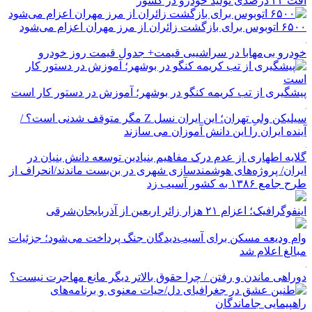
افت ۲۴ درصدی تولید خودرو در کشور
۶۵۰۰ اتوبوس برای بازگشت زائران از مرز مهران اعزام می‌شود
خودرو بی‌مهابا در سراشیبی قیمت+ جدول قیمت روز خودرو
پیشگیری از تب کریمه کنگو در بوشهر؛ آموزش در دستور کار است
سیلیکن ولیِ تهران؛ این ایران نسل Z مگر متوقف شدنی است؟ /
آینده ایران را این دانش آموزان می سازند
گلایه اطهاری از عدم درک مفاهیم بنیادین توسعه دانش بنیان در
ایران/ پروژه‌های هوشمندسازی شهری در بن‌بست ماندند/انحراف از
طرح جامع ۱۳۸۶ به کشور آسیب زد
اینفوگرافیک؛ اعزام ۲۱ هزار زائر اربعین از آذربایجان‌شرقی
وام ودیعه مسکن برای آسیب‌دیدگان جنگ پرداخت می‌شود؛ جزئیات
مبالغ اعلام شد
دوراهی ماندن و رفتن / چرا حقوق بالاتر دیگر مانع مهاجرت نیست؟